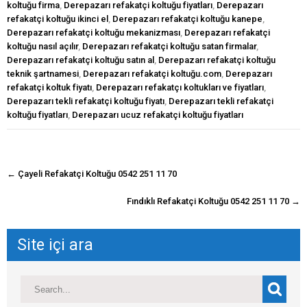
koltuğu firma
,
Derepazarı refakatçi koltuğu fiyatları
,
Derepazarı
refakatçi koltuğu ikinci el
,
Derepazarı refakatçi koltuğu kanepe
,
Derepazarı refakatçi koltuğu mekanizması
,
Derepazarı refakatçi
koltuğu nasıl açılır
,
Derepazarı refakatçi koltuğu satan firmalar
,
Derepazarı refakatçi koltuğu satın al
,
Derepazarı refakatçi koltuğu
teknik şartnamesi
,
Derepazarı refakatçi koltuğu.com
,
Derepazarı
refakatçi koltuk fiyatı
,
Derepazarı refakatçı koltukları ve fiyatları
,
Derepazarı tekli refakatçi koltuğu fiyatı
,
Derepazarı tekli refakatçi
koltuğu fiyatları
,
Derepazarı ucuz refakatçi koltuğu fiyatları
navigasyon
←
Çayeli Refakatçi Koltuğu 0542 251 11 70
gönderisi
Fındıklı Refakatçi Koltuğu 0542 251 11 70
→
Site içi ara