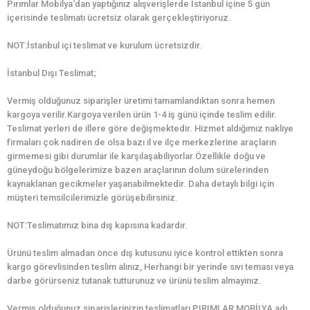
Pırımlar Mobilya‘dan yaptığınız alışverişlerde İstanbul içine 5 gün
içerisinde teslimatı ücretsiz olarak gerçekleştiriyoruz.
NOT:İstanbul içi teslimat ve kurulum ücretsizdir.
İstanbul Dışı Teslimat;
Vermiş olduğunuz siparişler üretimi tamamlandıktan sonra hemen
kargoya verilir.Kargoya verilen ürün 1-4 iş günü içinde teslim edilir.
Teslimat yerleri de illere göre değişmektedir. Hizmet aldığımız nakliye
firmaları çok nadiren de olsa bazı il ve ilçe merkezlerine araçların
girmemesi gibi durumlar ile karşılaşabiliyorlar.Özellikle doğu ve
güneydoğu bölgelerimize bazen araçlarının dolum sürelerinden
kaynaklanan gecikmeler yaşanabilmektedir. Daha detaylı bilgi için
müşteri temsilcilerimizle görüşebilirsiniz.
NOT:Teslimatımız bina dış kapısına kadardır.
Ürünü teslim almadan önce dış kutusunu iyice kontrol ettikten sonra
kargo görevlisinden teslim alınız, Herhangi bir yerinde sıvı teması veya
darbe görürseniz tutanak tutturunuz ve ürünü teslim almayınız.
Vermiş olduğunuz siparişlerinizin teslimatları PIRIMLAR MOBİLYA adı