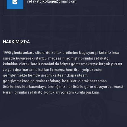
refakatcikoltugu@gmail.com
HAKKIMIZDA
1990 yılında ankara sitelerde koltuk üretimine başlayan şirketimiz kısa
sürede büyüyerek istanbul mağzasını açmıştır.pırımlar refakatçi
koltukları olarak ikitelli istanbul da faliyet göstermekteyiz.birçok yurt içi
ve yurt dışı fuarlarına katılan firmamız hem ürün yelpazesini
genişletmekte hemde üretim kalitesini,kapasitesini
genişletmektedir,pırımlar refakatçi koltukları olarak herzaman
ürünlerimizin arkasındayız ürettiğimiz her ürünle gurur duyuyoruz. murat
baran. pırımlar refakatçi koltukları yönetim kurulu başkanı.