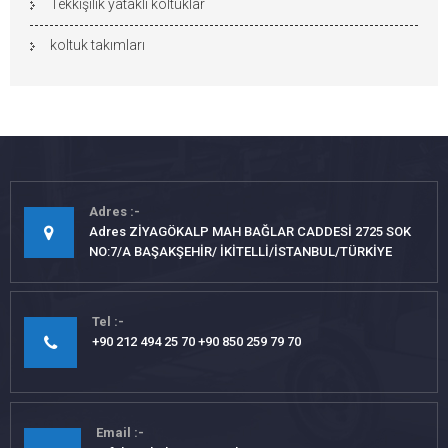
Tekkişilik yataklı koltuklar
koltuk takımları
Adres
Adres ZİYAGÖKALP MAH BAĞLAR CADDESİ 2725 SOK
NO:7/A BAŞAKŞEHİR/ İKİTELLİ/İSTANBUL/TÜRKİYE
Tel
+90 212 494 25 70 +90 850 259 79 70
Email