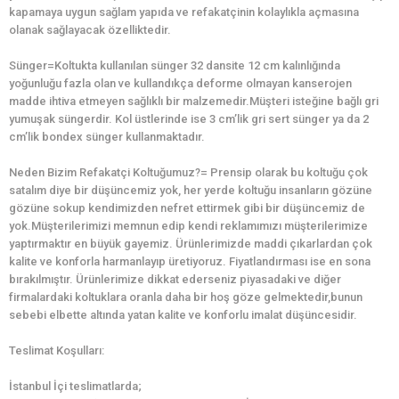
kapamaya uygun sağlam yapıda ve refakatçinin kolaylıkla açmasına
olanak sağlayacak özelliktedir.
Sünger=Koltukta kullanılan sünger 32 dansite 12 cm kalınlığında
yoğunluğu fazla olan ve kullandıkça deforme olmayan kanserojen
madde ihtiva etmeyen sağlıklı bir malzemedir.Müşteri isteğine bağlı gri
yumuşak süngerdir. Kol üstlerinde ise 3 cm’lik gri sert sünger ya da 2
cm’lik bondex sünger kullanmaktadır.
Neden Bizim Refakatçi Koltuğumuz?= Prensip olarak bu koltuğu çok
satalım diye bir düşüncemiz yok, her yerde koltuğu insanların gözüne
gözüne sokup kendimizden nefret ettirmek gibi bir düşüncemiz de
yok.Müşterilerimizi memnun edip kendi reklamımızı müşterilerimize
yaptırmaktır en büyük gayemiz. Ürünlerimizde maddi çıkarlardan çok
kalite ve konforla harmanlayıp üretiyoruz. Fiyatlandırması ise en sona
bırakılmıştır. Ürünlerimize dikkat ederseniz piyasadaki ve diğer
firmalardaki koltuklara oranla daha bir hoş göze gelmektedir,bunun
sebebi elbette altında yatan kalite ve konforlu imalat düşüncesidir.
Teslimat Koşulları:
İstanbul İçi teslimatlarda;