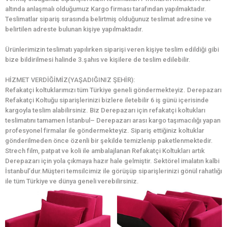
altında anlaşmalı olduğumuz Kargo firması tarafından yapılmaktadır.
Teslimatlar sipariş sırasında belirtmiş olduğunuz teslimat adresine ve
belirtilen adreste bulunan kişiye yapılmaktadır.
Ürünlerimizin teslimatı yapılırken siparişi veren kişiye teslim edildiği gibi
bize bildirilmesi halinde 3.şahıs ve kişilere de teslim edilebilir.
HİZMET VERDİĞİMİZ(YAŞADIĞINIZ ŞEHİR):
Refakatçi koltuklarımızı tüm Türkiye geneli göndermekteyiz. Derepazarı
Refakatçi Koltuğu siparişlerinizi bizlere iletebilir 6 iş günü içerisinde
kargoyla teslim alabilirsiniz. Biz Derepazarı için refakatçi koltukları
teslimatını tamamen İstanbul– Derepazarı arası kargo taşımacılığı yapan
profesyonel firmalar ile göndermekteyiz. Sipariş ettiğiniz koltuklar
gönderilmeden önce özenli bir şekilde temizlenip paketlenmektedir.
Strech film, patpat ve koli ile ambalajlanan Refakatçi Koltukları artık
Derepazarı için yola çıkmaya hazır hale gelmiştir. Sektörel imalatın kalbi
İstanbul’dur.Müşteri temsilcimiz ile görüşüp siparişlerinizi gönül rahatlığı
ile tüm Türkiye ve dünya geneli verebilirsiniz.