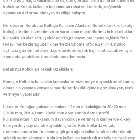
sıklıkla bu amaçla kullanılsa da ev, otel gibi alanlarda da tercih edilen bir
koltuktur.Koltuk kullanım bakımından rahat ve konforlu, sağlamlık
açısından deforme olmayan özelliğe sahiptir.
Derepazarı Refakatçi Koltuğu Kullanım Alanları= Genel olarak refakatçi
koltuğu üretimi hizmetimizden yararlanan müşterilerimizin bu koltukları
kullandıkları alanlar şu şekildedir:Ev,pansiyon,otel,hastane,klinik,fizik
tedavi merkezleri,güzellik merkezleri,home office,2+1,1+1,stüdyo
ev,hasta gözlem odalarında,orduevlerinde,tek kişinin oturacak ve aynı
zamanda yatabilecek şeklinde tasarlanmıştır.
Refakatçi Koltukları Teknik Özellikleri:
Kumaş= Koltukta kullanılan kumaşlar temizlemeye dayanıklı şönil kumaş
olmasının yanında kimyasal maddeler döküldüğünde çözülmeyen, renk
vermeyen yapıdadır.
İskelet= Koltuğun çalışan kısımları 1.2 mm et kalınlığında 20×20 mm,
20×30 mm, 20x 40 mm, 20×50 mm ebatlarında demir profil
kullanılmaktadır. Maksimum dayanıklılık ve verim için kimi yerde dikey
kimi yerde yatay olarak kaynatılmışlardır. Kutu kollarda ve çıta
donatmalarında ise fırınlanmış gürgen ağacı kullanılarak iskelet olarak
yüksek verim alınmıştır. Koltukta kullanılan hareketli metaller sürekli açıp