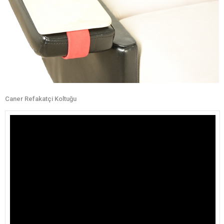
Caner Refakatçi Koltuğu