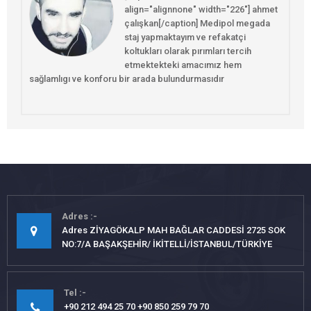
align="alignnone" width="226"] ahmet
çalışkan[/caption] Medipol megada
staj yapmaktayım ve refakatçi
koltukları olarak pırımları tercih
etmektekteki amacımız hem
sağlamlıgı ve konforu bir arada bulundurmasıdır
Adres
Adres ZİYAGÖKALP MAH BAĞLAR CADDESİ 2725 SOK
NO:7/A BAŞAKŞEHİR/ İKİTELLİ/İSTANBUL/TÜRKİYE
Tel
+90 212 494 25 70 +90 850 259 79 70