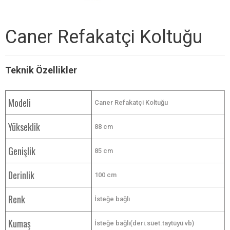
Caner Refakatçi Koltuğu
Teknik Özellikler
Modeli
Caner Refakatçi Koltuğu
Yükseklik
88 cm
Genişlik
85 cm
Derinlik
100 cm
Renk
İsteğe bağlı
Kumaş
İsteğe bağlı(deri.süet.taytüyü vb)