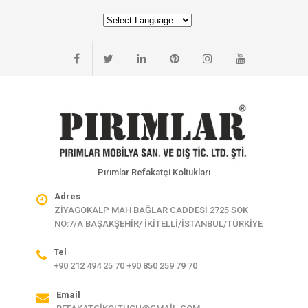
Pırımlar Refakatçi Koltukları
Adres
ZİYAGÖKALP MAH BAĞLAR CADDESİ 2725 SOK
NO:7/A BAŞAKŞEHİR/ İKİTELLİ/İSTANBUL/TÜRKİYE
Tel
+90 212 494 25 70 +90 850 259 79 70
Email