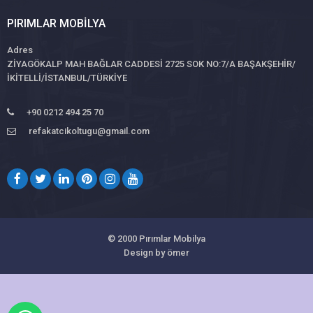
PIRIMLAR MOBILYA
Adres
ZİYAGÖKALP MAH BAĞLAR CADDESİ 2725 SOK NO:7/A BAŞAKŞEHİR/
İKİTELLİ/İSTANBUL/TÜRKİYE
+90 0212 494 25 70
refakatcikoltugu@gmail.com
© 2000
Pırımlar Mobilya
Design by ömer