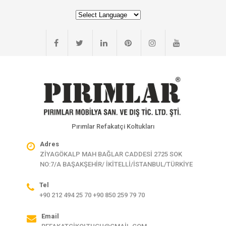
Pırımlar Refakatçi Koltukları
Adres
ZİYAGÖKALP MAH BAĞLAR CADDESİ 2725 SOK
NO:7/A BAŞAKŞEHİR/ İKİTELLİ/İSTANBUL/TÜRKİYE
Tel
+90 212 494 25 70 +90 850 259 79 70
Email