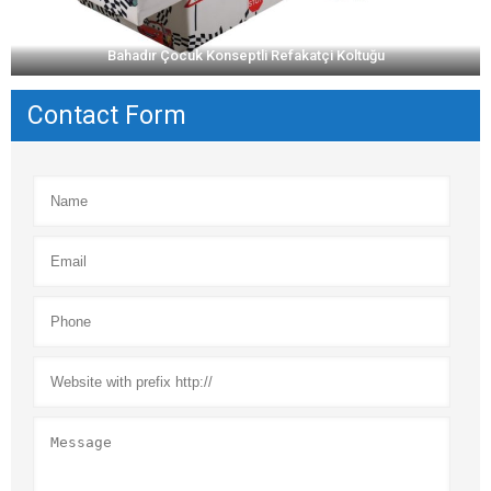
Bahadır Çocuk Konseptli Refakatçi Koltuğu
Contact Form