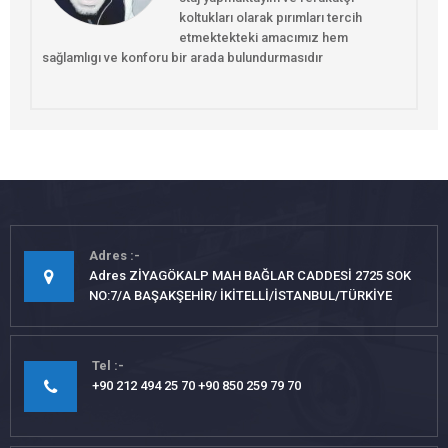
koltukları olarak pırımları tercih
etmektekteki amacımız hem
sağlamlıgı ve konforu bir arada bulundurmasıdır
Adres
Adres ZİYAGÖKALP MAH BAĞLAR CADDESİ 2725 SOK
NO:7/A BAŞAKŞEHİR/ İKİTELLİ/İSTANBUL/TÜRKİYE
Tel
+90 212 494 25 70 +90 850 259 79 70