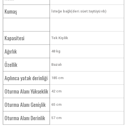
Kumaş
İsteğe bağlı(deri.süet.taytüyü vb)
Kapasitesi
Tek Kişilik
Ağırlık
48 kg
Özellik
Bazalı
Açılınca yatak derinliği
185 cm
Oturma Alanı Yükseklik
42 cm
Oturma Alanı Genişlik
65 cm
Oturma Alanı Derinlik
57 cm