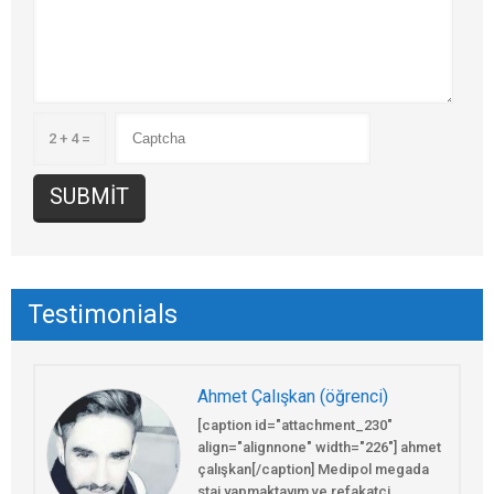
2 + 4 =
Testimonials
Ahmet Çalışkan (öğrenci)
[caption id="attachment_230"
align="alignnone" width="226"] ahmet
çalışkan[/caption] Medipol megada
staj yapmaktayım ve refakatçi