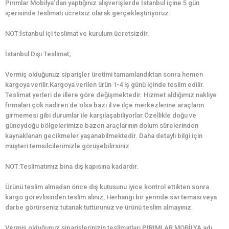
Pırımlar Mobilya‘dan yaptığınız alışverişlerde İstanbul içine 5 gün
içerisinde teslimatı ücretsiz olarak gerçekleştiriyoruz.
NOT:İstanbul içi teslimat ve kurulum ücretsizdir.
İstanbul Dışı Teslimat;
Vermiş olduğunuz siparişler üretimi tamamlandıktan sonra hemen
kargoya verilir.Kargoya verilen ürün 1-4 iş günü içinde teslim edilir.
Teslimat yerleri de illere göre değişmektedir. Hizmet aldığımız nakliye
firmaları çok nadiren de olsa bazı il ve ilçe merkezlerine araçların
girmemesi gibi durumlar ile karşılaşabiliyorlar.Özellikle doğu ve
güneydoğu bölgelerimize bazen araçlarının dolum sürelerinden
kaynaklanan gecikmeler yaşanabilmektedir. Daha detaylı bilgi için
müşteri temsilcilerimizle görüşebilirsiniz.
NOT:Teslimatımız bina dış kapısına kadardır.
Ürünü teslim almadan önce dış kutusunu iyice kontrol ettikten sonra
kargo görevlisinden teslim alınız, Herhangi bir yerinde sıvı teması veya
darbe görürseniz tutanak tutturunuz ve ürünü teslim almayınız.
Vermiş olduğunuz siparişlerinizin teslimatları PIRIMLAR MOBİLYA adı