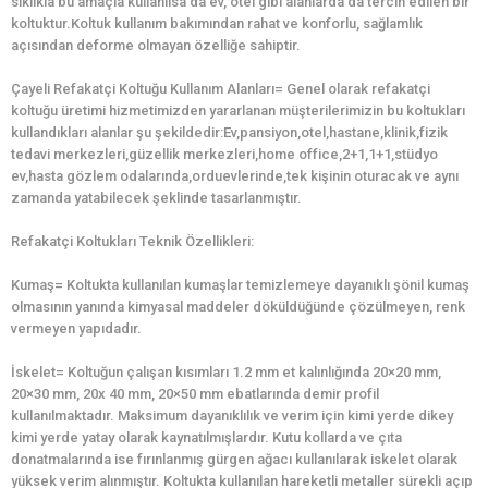
sıklıkla bu amaçla kullanılsa da ev, otel gibi alanlarda da tercih edilen bir
koltuktur.Koltuk kullanım bakımından rahat ve konforlu, sağlamlık
açısından deforme olmayan özelliğe sahiptir.
Çayeli Refakatçi Koltuğu Kullanım Alanları= Genel olarak refakatçi
koltuğu üretimi hizmetimizden yararlanan müşterilerimizin bu koltukları
kullandıkları alanlar şu şekildedir:Ev,pansiyon,otel,hastane,klinik,fizik
tedavi merkezleri,güzellik merkezleri,home office,2+1,1+1,stüdyo
ev,hasta gözlem odalarında,orduevlerinde,tek kişinin oturacak ve aynı
zamanda yatabilecek şeklinde tasarlanmıştır.
Refakatçi Koltukları Teknik Özellikleri:
Kumaş= Koltukta kullanılan kumaşlar temizlemeye dayanıklı şönil kumaş
olmasının yanında kimyasal maddeler döküldüğünde çözülmeyen, renk
vermeyen yapıdadır.
İskelet= Koltuğun çalışan kısımları 1.2 mm et kalınlığında 20×20 mm,
20×30 mm, 20x 40 mm, 20×50 mm ebatlarında demir profil
kullanılmaktadır. Maksimum dayanıklılık ve verim için kimi yerde dikey
kimi yerde yatay olarak kaynatılmışlardır. Kutu kollarda ve çıta
donatmalarında ise fırınlanmış gürgen ağacı kullanılarak iskelet olarak
yüksek verim alınmıştır. Koltukta kullanılan hareketli metaller sürekli açıp