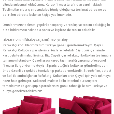
altında anlaşmalı olduğumuz Kargo firması tarafından yapılmaktadır.
Teslimatlar sipariş sırasında belirtmiş olduğunuz teslimat adresine ve
belirtilen adreste bulunan kişiye yapılmaktadır.
Ürünlerimizin teslimatı yapılırken siparişi veren kişiye teslim edildiği gibi
bize bildirilmesi halinde 3.şahıs ve kişilere de teslim edilebilir.
HİZMET VERDİĞİMİZ(YAŞADIĞINIZ ŞEHİR):
Refakatçi koltuklarımızı tüm Türkiye geneli göndermekteyiz. Çayeli
Refakatçi Koltuğu siparişlerinizi bizlere iletebilir 6 iş günü içerisinde
kargoyla teslim alabilirsiniz. Biz Çayeli için refakatçi koltukları teslimatını
tamamen İstanbul– Çayeli arası kargo taşımacılığı yapan profesyonel
firmalar ile göndermekteyiz. Sipariş ettiğiniz koltuklar gönderilmeden
önce özenli bir şekilde temizlenip paketlenmektedir. Strech film, patpat
ve koli ile ambalajlanan Refakatçi Koltukları artık Çayeli için yola çıkmaya
hazır hale gelmiştir. Sektörel imalatın kalbi İstanbul’dur.Müşteri
temsilcimiz ile görüşüp siparişlerinizi gönül rahatlığı ile tüm Türkiye ve
dünya geneli verebilirsiniz.