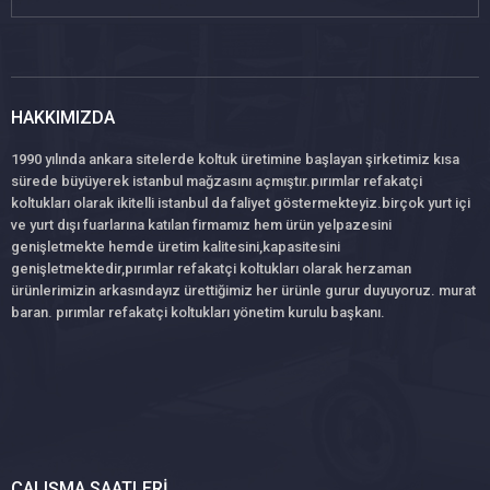
HAKKIMIZDA
1990 yılında ankara sitelerde koltuk üretimine başlayan şirketimiz kısa
sürede büyüyerek istanbul mağzasını açmıştır.pırımlar refakatçi
koltukları olarak ikitelli istanbul da faliyet göstermekteyiz.birçok yurt içi
ve yurt dışı fuarlarına katılan firmamız hem ürün yelpazesini
genişletmekte hemde üretim kalitesini,kapasitesini
genişletmektedir,pırımlar refakatçi koltukları olarak herzaman
ürünlerimizin arkasındayız ürettiğimiz her ürünle gurur duyuyoruz. murat
baran. pırımlar refakatçi koltukları yönetim kurulu başkanı.
ÇALIŞMA SAATLERI