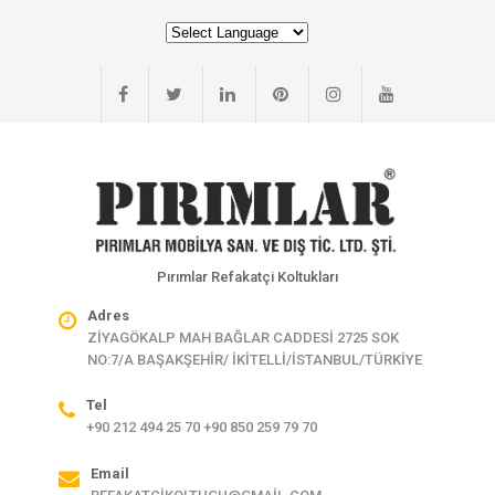
Pırımlar Refakatçi Koltukları
Adres
ZİYAGÖKALP MAH BAĞLAR CADDESİ 2725 SOK
NO:7/A BAŞAKŞEHİR/ İKİTELLİ/İSTANBUL/TÜRKİYE
Tel
+90 212 494 25 70 +90 850 259 79 70
Email