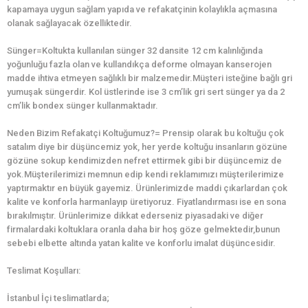
kapamaya uygun sağlam yapıda ve refakatçinin kolaylıkla açmasına
olanak sağlayacak özelliktedir.
Sünger=Koltukta kullanılan sünger 32 dansite 12 cm kalınlığında
yoğunluğu fazla olan ve kullandıkça deforme olmayan kanserojen
madde ihtiva etmeyen sağlıklı bir malzemedir.Müşteri isteğine bağlı gri
yumuşak süngerdir. Kol üstlerinde ise 3 cm’lik gri sert sünger ya da 2
cm’lik bondex sünger kullanmaktadır.
Neden Bizim Refakatçi Koltuğumuz?= Prensip olarak bu koltuğu çok
satalım diye bir düşüncemiz yok, her yerde koltuğu insanların gözüne
gözüne sokup kendimizden nefret ettirmek gibi bir düşüncemiz de
yok.Müşterilerimizi memnun edip kendi reklamımızı müşterilerimize
yaptırmaktır en büyük gayemiz. Ürünlerimizde maddi çıkarlardan çok
kalite ve konforla harmanlayıp üretiyoruz. Fiyatlandırması ise en sona
bırakılmıştır. Ürünlerimize dikkat ederseniz piyasadaki ve diğer
firmalardaki koltuklara oranla daha bir hoş göze gelmektedir,bunun
sebebi elbette altında yatan kalite ve konforlu imalat düşüncesidir.
Teslimat Koşulları:
İstanbul İçi teslimatlarda;