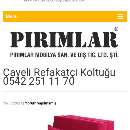
REFAKATCIKOLTUGU@GMAIL.COM
Menu
Çayeli Refakatçi Koltuğu
0542 251 11 70
15/06/2021
|
Yorum yapılmamış