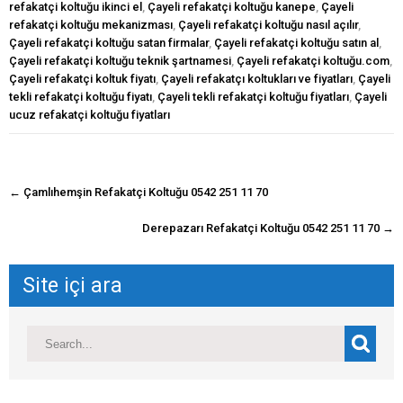
refakatçi koltuğu ikinci el
,
Çayeli refakatçi koltuğu kanepe
,
Çayeli
refakatçi koltuğu mekanizması
,
Çayeli refakatçi koltuğu nasıl açılır
,
Çayeli refakatçi koltuğu satan firmalar
,
Çayeli refakatçi koltuğu satın al
,
Çayeli refakatçi koltuğu teknik şartnamesi
,
Çayeli refakatçi koltuğu.com
,
Çayeli refakatçi koltuk fiyatı
,
Çayeli refakatçı koltukları ve fiyatları
,
Çayeli
tekli refakatçi koltuğu fiyatı
,
Çayeli tekli refakatçi koltuğu fiyatları
,
Çayeli
ucuz refakatçi koltuğu fiyatları
navigasyon
←
Çamlıhemşin Refakatçi Koltuğu 0542 251 11 70
gönderisi
Derepazarı Refakatçi Koltuğu 0542 251 11 70
→
Site içi ara