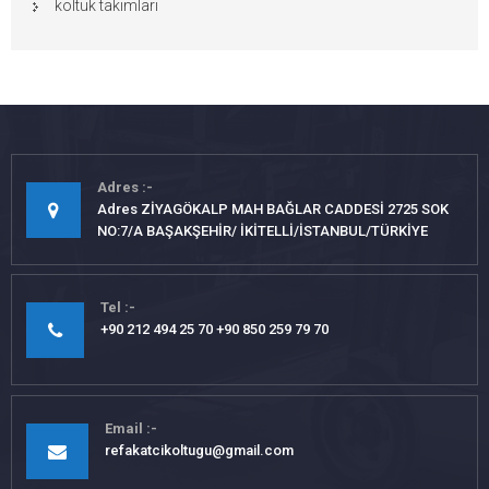
koltuk takımları
Adres
Adres ZİYAGÖKALP MAH BAĞLAR CADDESİ 2725 SOK
NO:7/A BAŞAKŞEHİR/ İKİTELLİ/İSTANBUL/TÜRKİYE
Tel
+90 212 494 25 70 +90 850 259 79 70
Email
refakatcikoltugu@gmail.com