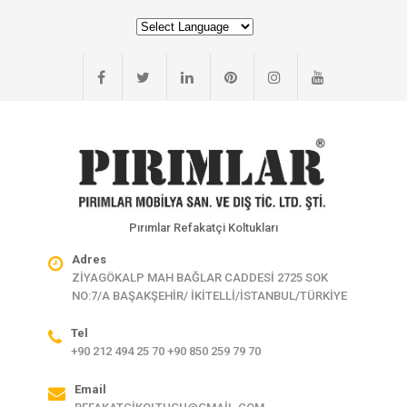
Pırımlar Refakatçi Koltukları
Adres
ZİYAGÖKALP MAH BAĞLAR CADDESİ 2725 SOK
NO:7/A BAŞAKŞEHİR/ İKİTELLİ/İSTANBUL/TÜRKİYE
Tel
+90 212 494 25 70 +90 850 259 79 70
Email