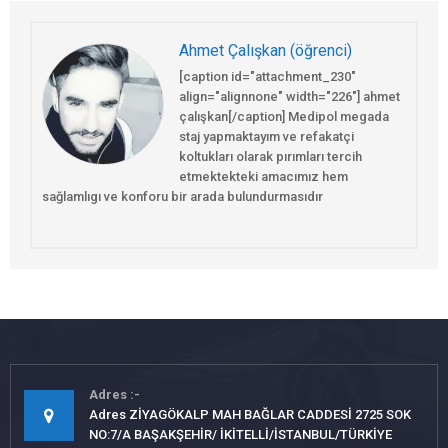
Ahmet Çalışkan (öğrenci)
[caption id="attachment_230"
align="alignnone" width="226"] ahmet
çalışkan[/caption] Medipol megada
staj yapmaktayım ve refakatçi
koltukları olarak pırımları tercih
etmektekteki amacımız hem
sağlamlıgı ve konforu bir arada bulundurmasıdır
Adres
Adres ZİYAGÖKALP MAH BAĞLAR CADDESİ 2725 SOK
NO:7/A BAŞAKŞEHİR/ İKİTELLİ/İSTANBUL/TÜRKİYE