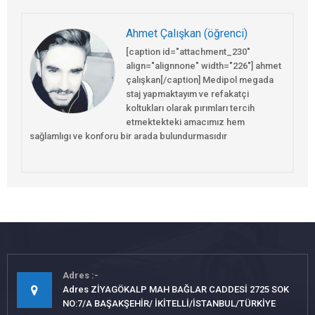
Ahmet Çalışkan (öğrenci)
[caption id="attachment_230"
align="alignnone" width="226"] ahmet
çalışkan[/caption] Medipol megada
staj yapmaktayım ve refakatçi
koltukları olarak pırımları tercih
etmektekteki amacımız hem
sağlamlıgı ve konforu bir arada bulundurmasıdır
Adres
Adres ZİYAGÖKALP MAH BAĞLAR CADDESİ 2725 SOK
NO:7/A BAŞAKŞEHİR/ İKİTELLİ/İSTANBUL/TÜRKİYE