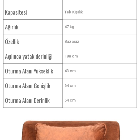
Kapasitesi
Tek Kişilik
Ağırlık
47 kg
Özellik
Bazasız
Açılınca yatak derinliği
188 cm
Oturma Alanı Yükseklik
43 cm
Oturma Alanı Genişlik
64 cm
Oturma Alanı Derinlik
64 cm