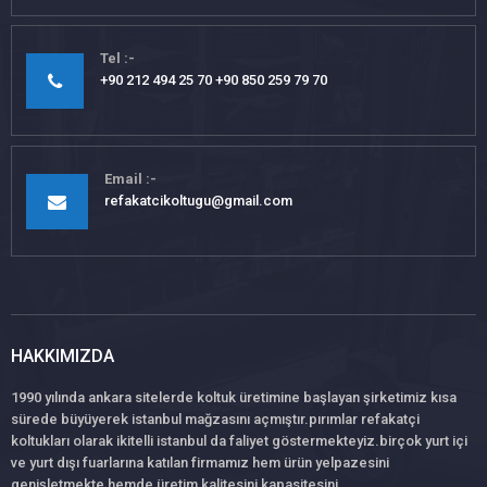
Tel
+90 212 494 25 70 +90 850 259 79 70
Email
refakatcikoltugu@gmail.com
HAKKIMIZDA
1990 yılında ankara sitelerde koltuk üretimine başlayan şirketimiz kısa
sürede büyüyerek istanbul mağzasını açmıştır.pırımlar refakatçi
koltukları olarak ikitelli istanbul da faliyet göstermekteyiz.birçok yurt içi
ve yurt dışı fuarlarına katılan firmamız hem ürün yelpazesini
genişletmekte hemde üretim kalitesini,kapasitesini