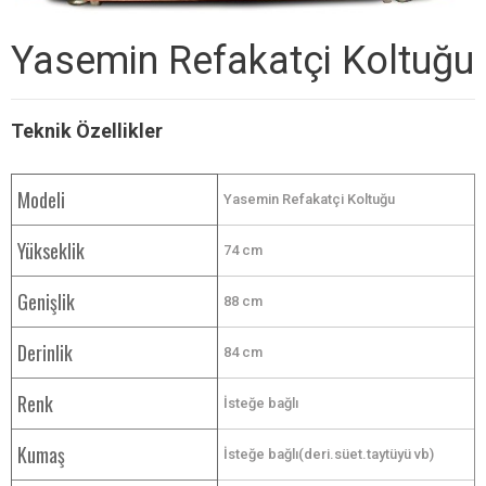
Yasemin Refakatçi Koltuğu
Teknik Özellikler
Modeli
Yasemin Refakatçi Koltuğu
Yükseklik
74 cm
Genişlik
88 cm
Derinlik
84 cm
Renk
İsteğe bağlı
Kumaş
İsteğe bağlı(deri.süet.taytüyü vb)