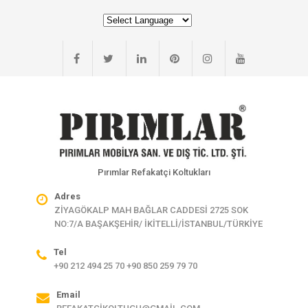
Pırımlar Refakatçi Koltukları
Adres
ZİYAGÖKALP MAH BAĞLAR CADDESİ 2725 SOK
NO:7/A BAŞAKŞEHİR/ İKİTELLİ/İSTANBUL/TÜRKİYE
Tel
+90 212 494 25 70 +90 850 259 79 70
Email