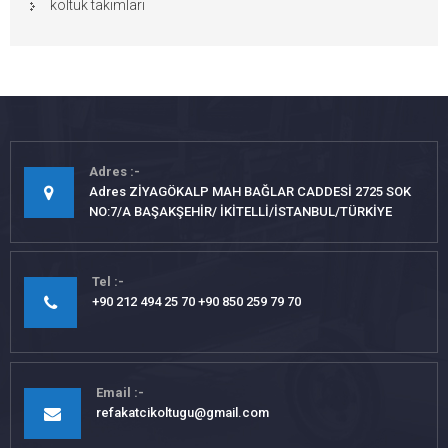
koltuk takımları
Adres
Adres ZİYAGÖKALP MAH BAĞLAR CADDESİ 2725 SOK
NO:7/A BAŞAKŞEHİR/ İKİTELLİ/İSTANBUL/TÜRKİYE
Tel
+90 212 494 25 70 +90 850 259 79 70
Email
refakatcikoltugu@gmail.com