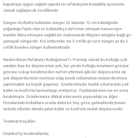
kapamaya uygun sağlam yapıda ve refakatçinin kolaylıkla açmasına
olanak sağlayacak özelliktedir.
Sünger=Koltukta kullanılan sünger 32 dansite 12 cm kalınlığında
yoğunluğu fazla olan ve kullandıkça deforme olmayan kanserojen
madde ihtiva etmeyen sağlıklı bir malzemedir.Müşteri isteğine bağlı gri
yumuşak süngerdir. Kol üstlerinde ise 3 cm’lik gri sert sünger ya da 2
cm’lik bondex sünger kullanmaktadır.
Neden Bizim Refakatçi Koltuğumuz?= Prensip olarak bu koltuğu çok
satalım diye bir düşüncemiz yok, her yerde koltuğu insanların gözüne
gözüne sokup kendimizden nefret ettirmek gibi bir düşüncemiz de
yok.Müşterilerimizi memnun edip kendi reklamımızı müşterilerimize
yaptırmaktır en büyük gayemiz. Ürünlerimizde maddi çıkarlardan çok
kalite ve konforla harmanlayıp üretiyoruz. Fiyatlandırması ise en sona
bırakılmıştır. Ürünlerimize dikkat ederseniz piyasadaki ve diğer
firmalardaki koltuklara oranla daha bir hoş göze gelmektedir,bunun
sebebi elbette altında yatan kalite ve konforlu imalat düşüncesidir.
Teslimat Koşulları:
İstanbul İçi teslimatlarda;