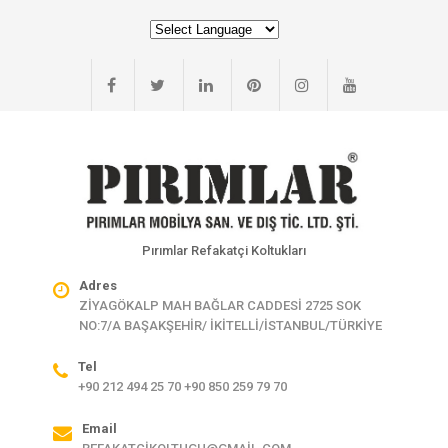
Pırımlar Refakatçi Koltukları
Adres
ZİYAGÖKALP MAH BAĞLAR CADDESİ 2725 SOK
NO:7/A BAŞAKŞEHİR/ İKİTELLİ/İSTANBUL/TÜRKİYE
Tel
+90 212 494 25 70 +90 850 259 79 70
Email