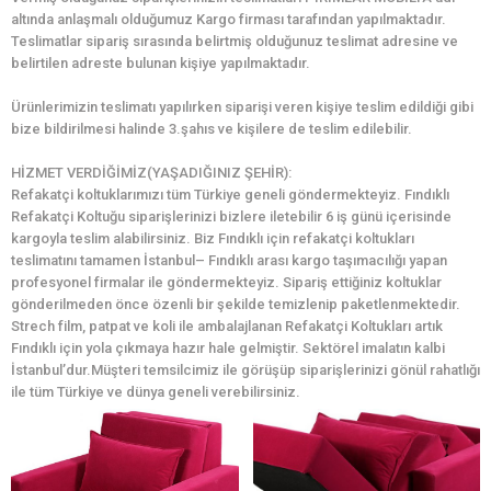
altında anlaşmalı olduğumuz Kargo firması tarafından yapılmaktadır.
Teslimatlar sipariş sırasında belirtmiş olduğunuz teslimat adresine ve
belirtilen adreste bulunan kişiye yapılmaktadır.
Ürünlerimizin teslimatı yapılırken siparişi veren kişiye teslim edildiği gibi
bize bildirilmesi halinde 3.şahıs ve kişilere de teslim edilebilir.
HİZMET VERDİĞİMİZ(YAŞADIĞINIZ ŞEHİR):
Refakatçi koltuklarımızı tüm Türkiye geneli göndermekteyiz. Fındıklı
Refakatçi Koltuğu siparişlerinizi bizlere iletebilir 6 iş günü içerisinde
kargoyla teslim alabilirsiniz. Biz Fındıklı için refakatçi koltukları
teslimatını tamamen İstanbul– Fındıklı arası kargo taşımacılığı yapan
profesyonel firmalar ile göndermekteyiz. Sipariş ettiğiniz koltuklar
gönderilmeden önce özenli bir şekilde temizlenip paketlenmektedir.
Strech film, patpat ve koli ile ambalajlanan Refakatçi Koltukları artık
Fındıklı için yola çıkmaya hazır hale gelmiştir. Sektörel imalatın kalbi
İstanbul’dur.Müşteri temsilcimiz ile görüşüp siparişlerinizi gönül rahatlığı
ile tüm Türkiye ve dünya geneli verebilirsiniz.