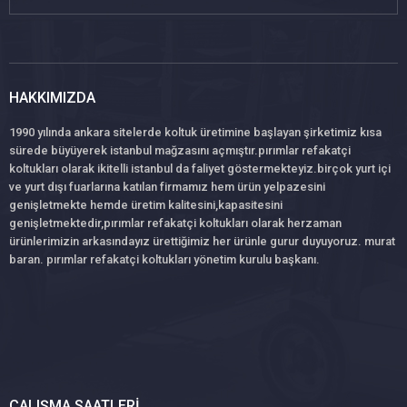
HAKKIMIZDA
1990 yılında ankara sitelerde koltuk üretimine başlayan şirketimiz kısa
sürede büyüyerek istanbul mağzasını açmıştır.pırımlar refakatçi
koltukları olarak ikitelli istanbul da faliyet göstermekteyiz.birçok yurt içi
ve yurt dışı fuarlarına katılan firmamız hem ürün yelpazesini
genişletmekte hemde üretim kalitesini,kapasitesini
genişletmektedir,pırımlar refakatçi koltukları olarak herzaman
ürünlerimizin arkasındayız ürettiğimiz her ürünle gurur duyuyoruz. murat
baran. pırımlar refakatçi koltukları yönetim kurulu başkanı.
ÇALIŞMA SAATLERI