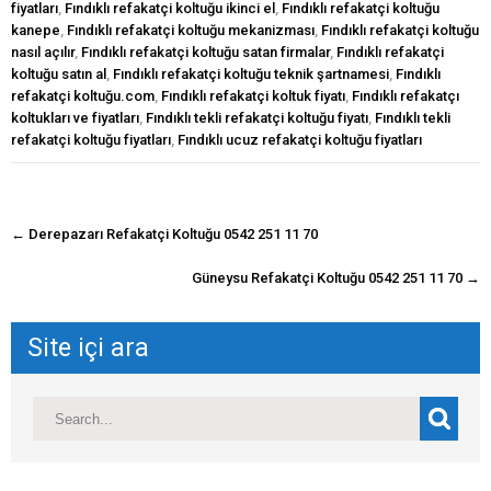
fiyatları
,
Fındıklı refakatçi koltuğu ikinci el
,
Fındıklı refakatçi koltuğu
kanepe
,
Fındıklı refakatçi koltuğu mekanizması
,
Fındıklı refakatçi koltuğu
nasıl açılır
,
Fındıklı refakatçi koltuğu satan firmalar
,
Fındıklı refakatçi
koltuğu satın al
,
Fındıklı refakatçi koltuğu teknik şartnamesi
,
Fındıklı
refakatçi koltuğu.com
,
Fındıklı refakatçi koltuk fiyatı
,
Fındıklı refakatçı
koltukları ve fiyatları
,
Fındıklı tekli refakatçi koltuğu fiyatı
,
Fındıklı tekli
refakatçi koltuğu fiyatları
,
Fındıklı ucuz refakatçi koltuğu fiyatları
navigasyon
←
Derepazarı Refakatçi Koltuğu 0542 251 11 70
gönderisi
Güneysu Refakatçi Koltuğu 0542 251 11 70
→
Site içi ara