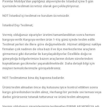
Pırımlar Mobilya‘dan yaptığınız alışverişlerde İstanbul içine 5 gün
içerisinde teslimatı ücretsiz olarak gerçekleştiriyoruz.
NOT:İstanbul içi teslimat ve kurulum ücretsizdir.
İstanbul Dışı Teslimat;
Vermiş olduğunuz siparişler üretimi tamamlandıktan sonra hemen
kargoya verilir.Kargoya verilen ürün 1-4 iş günü içinde teslim edilir.
Teslimat yerleri de illere göre değişmektedir. Hizmet aldığımız nakliye
firmaları çok nadiren de olsa bazı il ve ilçe merkezlerine araçların
girmemesi gibi durumlar ile karşılaşabiliyorlar.Özellikle doğu ve
güneydoğu bölgelerimize bazen araçlarının dolum sürelerinden
kaynaklanan gecikmeler yaşanabilmektedir. Daha detaylı bilgi için
müşteri temsilcilerimizle görüşebilirsiniz.
NOT:Teslimatımız bina dış kapısına kadardır.
Ürünü teslim almadan önce dış kutusunu iyice kontrol ettikten sonra
kargo görevlisinden teslim alınız, Herhangi bir yerinde sıvı teması veya
darbe görürseniz tutanak tutturunuz ve ürünü teslim almayınız.
Vermiş olduğunuz siparişlerinizin teslimatları PIRIMLAR MOBİLYA adı