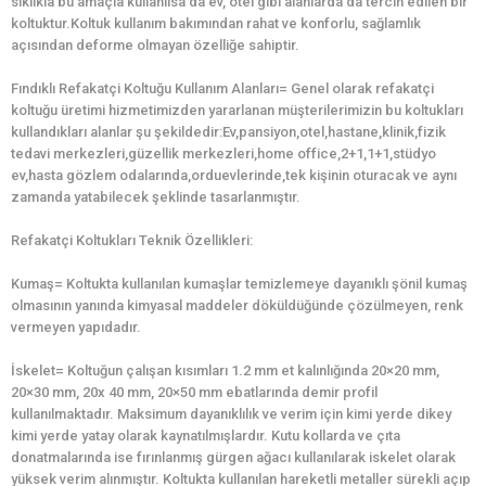
sıklıkla bu amaçla kullanılsa da ev, otel gibi alanlarda da tercih edilen bir
koltuktur.Koltuk kullanım bakımından rahat ve konforlu, sağlamlık
açısından deforme olmayan özelliğe sahiptir.
Fındıklı Refakatçi Koltuğu Kullanım Alanları= Genel olarak refakatçi
koltuğu üretimi hizmetimizden yararlanan müşterilerimizin bu koltukları
kullandıkları alanlar şu şekildedir:Ev,pansiyon,otel,hastane,klinik,fizik
tedavi merkezleri,güzellik merkezleri,home office,2+1,1+1,stüdyo
ev,hasta gözlem odalarında,orduevlerinde,tek kişinin oturacak ve aynı
zamanda yatabilecek şeklinde tasarlanmıştır.
Refakatçi Koltukları Teknik Özellikleri:
Kumaş= Koltukta kullanılan kumaşlar temizlemeye dayanıklı şönil kumaş
olmasının yanında kimyasal maddeler döküldüğünde çözülmeyen, renk
vermeyen yapıdadır.
İskelet= Koltuğun çalışan kısımları 1.2 mm et kalınlığında 20×20 mm,
20×30 mm, 20x 40 mm, 20×50 mm ebatlarında demir profil
kullanılmaktadır. Maksimum dayanıklılık ve verim için kimi yerde dikey
kimi yerde yatay olarak kaynatılmışlardır. Kutu kollarda ve çıta
donatmalarında ise fırınlanmış gürgen ağacı kullanılarak iskelet olarak
yüksek verim alınmıştır. Koltukta kullanılan hareketli metaller sürekli açıp