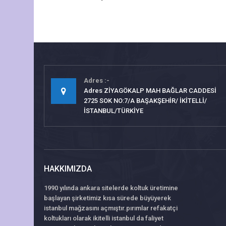
gönderisi
Adres
Adres ZİYAGÖKALP MAH BAĞLAR CADDESİ
2725 SOK NO:7/A BAŞAKŞEHİR/ İKİTELLİ/
İSTANBUL/TÜRKİYE
HAKKIMIZDA
1990 yılında ankara sitelerde koltuk üretimine
başlayan şirketimiz kısa sürede büyüyerek
istanbul mağzasını açmıştır.pırımlar refakatçi
koltukları olarak ikitelli istanbul da faliyet