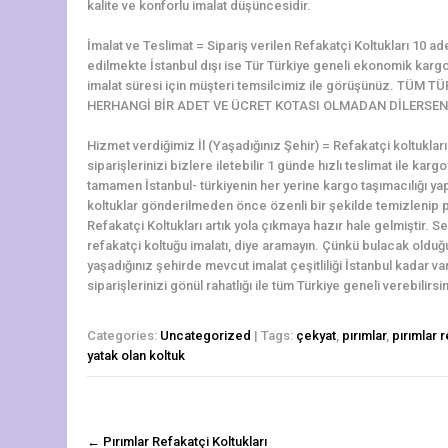
kalite ve konforlu imalat düşüncesidir.
İmalat ve Teslimat = Sipariş verilen Refakatçi Koltukları 10 ad
edilmekte İstanbul dışı ise Tür Türkiye geneli ekonomik kargol
imalat süresi için müşteri temsilcimiz ile görüşünüz. TÜ
HERHANGİ BİR ADET VE ÜCRET KOTASI OLMADAN DİLERSENİ
Hizmet verdiğimiz İl (Yaşadığınız Şehir) = Refakatçi koltukla
siparişlerinizi bizlere iletebilir 1 günde hızlı teslimat ile kargo
tamamen İstanbul- türkiyenin her yerine kargo taşımacılığı ya
koltuklar gönderilmeden önce özenli bir şekilde temizlenip pa
Refakatçi Koltukları artık yola çıkmaya hazır hale gelmiştir. S
refakatçi koltuğu imalatı, diye aramayın. Çünkü bulacak oldu
yaşadığınız şehirde mevcut imalat çeşitliliği İstanbul kadar 
siparişlerinizi gönül rahatlığı ile tüm Türkiye geneli verebilirsin
Categories:
Uncategorized
| Tags:
çekyat
,
pırımlar
,
pırımlar r
yatak olan koltuk
navigasyon
←
Pırımlar Refakatçi Koltukları