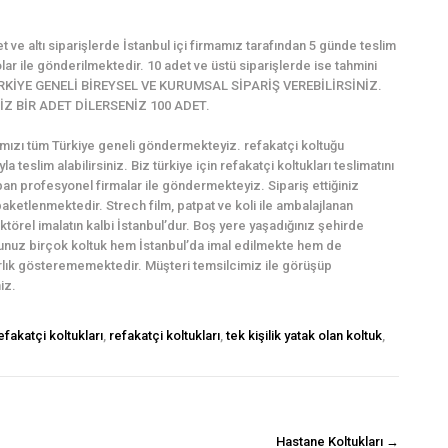
et ve altı siparişlerde İstanbul içi firmamız tarafından 5 günde teslim
ar ile gönderilmektedir. 10 adet ve üstü siparişlerde ise tahmini
M TÜRKİYE GENELİ BİREYSEL VE KURUMSAL SİPARİŞ VEREBİLİRSİNİZ.
Z BİR ADET DİLERSENİZ 100 ADET.
rımızı tüm Türkiye geneli göndermekteyiz. refakatçi koltuğu
yla teslim alabilirsiniz. Biz türkiye için refakatçi koltukları teslimatını
pan profesyonel firmalar ile göndermekteyiz. Sipariş ettiğiniz
ketlenmektedir. Strech film, patpat ve koli ile ambalajlanan
ektörel imalatın kalbi İstanbul’dur. Boş yere yaşadığınız şehirde
ğunuz birçok koltuk hem İstanbul’da imal edilmekte hem de
varlık gösterememektedir. Müşteri temsilcimiz ile görüşüp
iz.
efakatçi koltukları
,
refakatçi koltukları
,
tek kişilik yatak olan koltuk
,
Hastane Koltukları
→