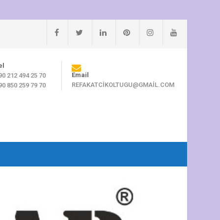
el
Email
90 212 494 25 70
REFAKATCIKOLTUGU@GMAIL.COM
90 850 259 79 70