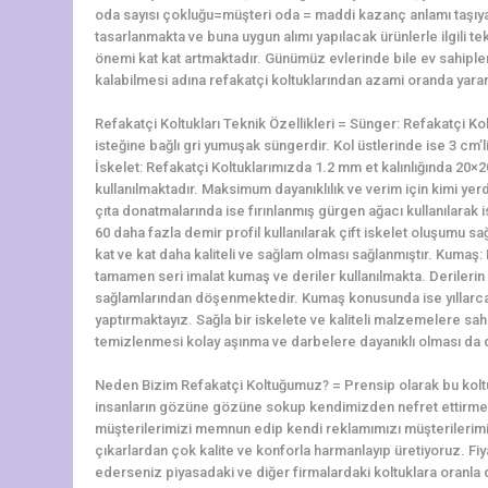
oda sayısı çokluğu=müşteri oda = maddi kazanç anlamı taşıyan 
tasarlanmakta ve buna uygun alımı yapılacak ürünlerle ilgili t
önemi kat kat artmaktadır. Günümüz evlerinde bile ev sahiple
kalabilmesi adına refakatçi koltuklarından azami oranda yara
Refakatçi Koltukları Teknik Özellikleri = Sünger: Refakatçi Ko
isteğine bağlı gri yumuşak süngerdir. Kol üstlerinde ise 3 cm’
İskelet: Refakatçi Koltuklarımızda 1.2 mm et kalınlığında 2
kullanılmaktadır. Maksimum dayanıklılık ve verim için kimi yerd
çıta donatmalarında ise fırınlanmış gürgen ağacı kullanılarak i
60 daha fazla demir profil kullanılarak çift iskelet oluşumu
kat ve kat daha kaliteli ve sağlam olması sağlanmıştır. Kumaş
tamamen seri imalat kumaş ve deriler kullanılmakta. Derilerin a
sağlamlarından döşenmektedir. Kumaş konusunda ise yıllarca
yaptırmaktayız. Sağla bir iskelete ve kaliteli malzemelere sa
temizlenmesi kolay aşınma ve darbelere dayanıklı olması da di
Neden Bizim Refakatçi Koltuğumuz? = Prensip olarak bu koltu
insanların gözüne gözüne sokup kendimizden nefret ettirme
müşterilerimizi memnun edip kendi reklamımızı müşterilerim
çıkarlardan çok kalite ve konforla harmanlayıp üretiyoruz. Fiy
ederseniz piyasadaki ve diğer firmalardaki koltuklara oranla