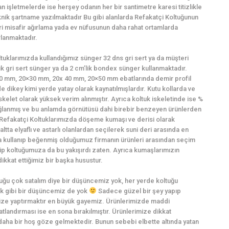
işletmelerde ise herşey odanın her bir santimetre karesi titizlikle
eknik şartname yazılmaktadır Bu gibi alanlarda Refakatçi Koltuğunun
ri misafir ağırlama yada ev nüfusunun daha rahat ortamlarda
rlanmaktadır.
ltuklarımızda kullandığımız sünger 32 dns gri sert ya da müşteri
lik gri sert sünger ya da 2 cm’lik bondex sünger kullanmaktadır.
0×20 mm, 20×30 mm, 20x 40 mm, 20×50 mm ebatlarında demir profil
e dikey kimi yerde yatay olarak kaynatılmışlardır. Kutu kollarda ve
skelet olarak yüksek verim alınmıştır. Ayrıca koltuk iskeletinde ise %
 sağlanmış ve bu anlamda görnütüsü dahi birebir benzeyen ürünlerden
: Refakatçi Koltuklarımızda döşeme kumaşı ve derisi olarak
ltta elyaflı ve astarlı olanlardan seçilerek suni deri arasında en
 kullanıp beğenmiş olduğumuz firmanın ürünleri arasından seçim
hip koltuğumuza da bu yakışırdı zaten. Ayrıca kumaşlarımızın
kkat ettiğimiz bir başka husustur.
ğu çok satalım diye bir düşüncemiz yok, her yerde koltuğu
k gibi bir düşüncemiz de yok
Sadece güzel bir şey yapıp
ize yaptırmaktır en büyük gayemiz. Ürünlerimizde maddi
atlandırması ise en sona bırakılmıştır. Ürünlerimize dikkat
 daha bir hoş göze gelmektedir. Bunun sebebi elbette altında yatan