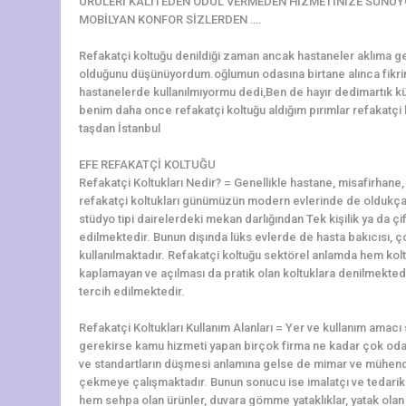
ÜRÜLERİ KALİTEDEN ÖDÜL VERMEDEN HİZMETİNİZE SUNUY
MOBİLYAN KONFOR SİZLERDEN ….
Refakatçi koltuğu denildiği zaman ancak hastaneler aklıma g
olduğunu düşünüyordum.oğlumun odasına birtane alınca fikri
hastanelerde kullanılmıyormu dedi,Ben de hayır dedimartık k
benim daha once refakatçi koltuğu aldığım pırımlar refakatçi k
taşdan İstanbul
EFE REFAKATÇİ KOLTUĞU
Refakatçi Koltukları Nedir? = Genellikle hastane, misafirhane, y
refakatçi koltukları günümüzün modern evlerinde de oldukça r
stüdyo tipi dairelerdeki mekan darlığından Tek kişilik ya da çif
edilmektedir. Bunun dışında lüks evlerde de hasta bakıcısı, ço
kullanılmaktadır. Refakatçi koltuğu sektörel anlamda hem kolt
kaplamayan ve açılması da pratik olan koltuklara denilmektedir
tercih edilmektedir.
Refakatçi Koltukları Kullanım Alanları = Yer ve kullanım amac
gerekirse kamu hizmeti yapan birçok firma ne kadar çok oda 
ve standartların düşmesi anlamına gelse de mimar ve mühendi
çekmeye çalışmaktadır. Bunun sonucu ise imalatçı ve tedari
hem sehpa olan ürünler, duvara gömme yataklıklar, yatak olan k