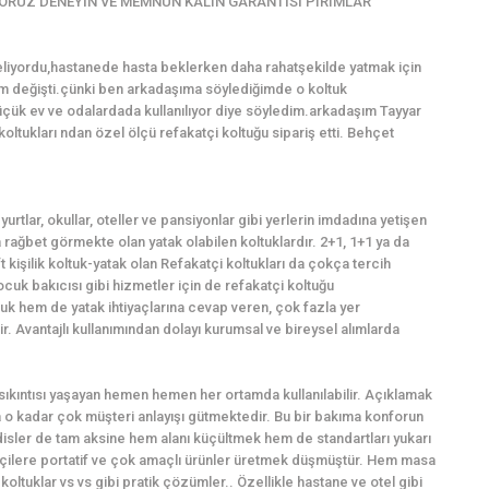
ORUZ DENEYİN VE MEMNUN KALIN GARANTİSİ PIRIMLAR
eliyordu,hastanede hasta beklerken daha rahatşekilde yatmak için
m değişti.çünki ben arkadaşıma söylediğimde o koltuk
üçük ev ve odalardada kullanılıyor diye söyledim.arkadaşım Tayyar
oltukları ndan özel ölçü refakatçi koltuğu sipariş etti. Behçet
urtlar, okullar, oteller ve pansiyonlar gibi yerlerin imdadına yetişen
ağbet görmekte olan yatak olabilen koltuklardır. 2+1, 1+1 ya da
t kişilik koltuk-yatak olan Refakatçi koltukları da çokça tercih
cuk bakıcısı gibi hizmetler için de refakatçi koltuğu
uk hem de yatak ihtiyaçlarına cevap veren, çok fazla yer
. Avantajlı kullanımından dolayı kurumsal ve bireysel alımlarda
ı sıkıntısı yaşayan hemen hemen her ortamda kullanılabilir. Açıklamak
o kadar çok müşteri anlayışı gütmektedir. Bu bir bakıma konforun
sler de tam aksine hem alanı küçültmek hem de standartları yukarı
kçilere portatif ve çok amaçlı ürünler üretmek düşmüştür. Hem masa
oltuklar vs vs gibi pratik çözümler.. Özellikle hastane ve otel gibi