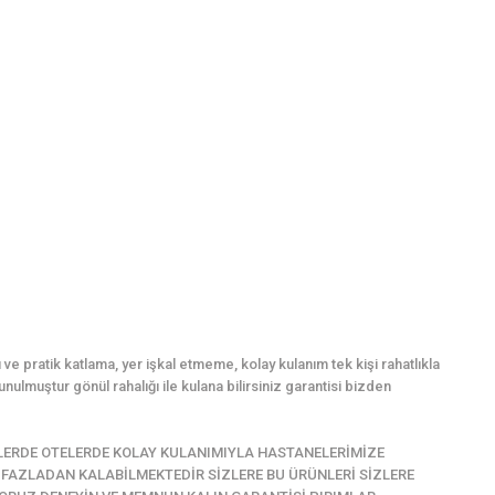
 ve pratik katlama, yer işkal etmeme, kolay kulanım tek kişi rahatlıkla
nulmuştur gönül rahalığı ile kulana bilirsiniz garantisi bizden
LERDE OTELERDE KOLAY KULANIMIYLA HASTANELERİMİZE
İ FAZLADAN KALABİLMEKTEDİR SİZLERE BU ÜRÜNLERİ SİZLERE