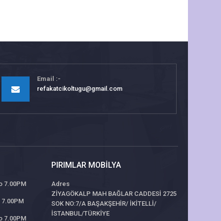
Email
refakatcikoltugu@gmail.com
PIRIMLAR MOBILYA
 to 7.00PM
Adres
ZİYAGÖKALP MAH BAĞLAR CADDESİ 2725
to 7.00PM
SOK NO:7/A BAŞAKŞEHİR/ İKİTELLİ/
İSTANBUL/TÜRKİYE
to 7.00PM