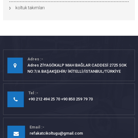
koltuk takımları
Adres
Adres ZİYAGÖKALP MAH BAĞLAR CADDESİ 2725 SOK
NO:7/A BAŞAKŞEHİR/ İKİTELLİ/İSTANBUL/TÜRKİYE
Tel
+90 212 494 25 70 +90 850 259 79 70
Email
refakatcikoltugu@gmail.com