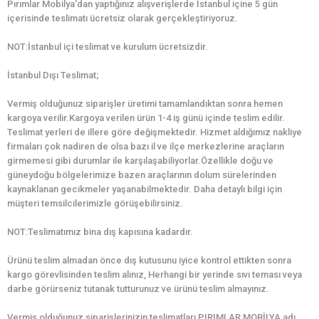
Pırımlar Mobilya‘dan yaptığınız alışverişlerde İstanbul içine 5 gün
içerisinde teslimatı ücretsiz olarak gerçekleştiriyoruz.
NOT:İstanbul içi teslimat ve kurulum ücretsizdir.
İstanbul Dışı Teslimat;
Vermiş olduğunuz siparişler üretimi tamamlandıktan sonra hemen
kargoya verilir.Kargoya verilen ürün 1-4 iş günü içinde teslim edilir.
Teslimat yerleri de illere göre değişmektedir. Hizmet aldığımız nakliye
firmaları çok nadiren de olsa bazı il ve ilçe merkezlerine araçların
girmemesi gibi durumlar ile karşılaşabiliyorlar.Özellikle doğu ve
güneydoğu bölgelerimize bazen araçlarının dolum sürelerinden
kaynaklanan gecikmeler yaşanabilmektedir. Daha detaylı bilgi için
müşteri temsilcilerimizle görüşebilirsiniz.
NOT:Teslimatımız bina dış kapısına kadardır.
Ürünü teslim almadan önce dış kutusunu iyice kontrol ettikten sonra
kargo görevlisinden teslim alınız, Herhangi bir yerinde sıvı teması veya
darbe görürseniz tutanak tutturunuz ve ürünü teslim almayınız.
Vermiş olduğunuz siparişlerinizin teslimatları PIRIMLAR MOBİLYA adı