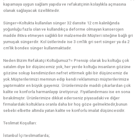
kapamaya uygun sağlam yapıda ve refakatçinin kolaylıkla açmasına
olanak sağlayacak özelliktedir.
Sünger=Koltukta kullanılan sünger 32 dansite 12 cm kalınlığında
yoğunluğu fazla olan ve kullandıkça deforme olmayan kanserojen
madde ihtiva etmeyen sağlıklı bir malzemedir.Müşteri isteğine bağlı gri
yumuşak süngerdir. Kol üstlerinde ise 3 cm’lik gri sert sünger ya da 2
cm’lik bondex sünger kullanmaktadır.
Neden Bizim Refakatçi Koltuğumuz?= Prensip olarak bu koltuğu çok
satalım diye bir düşüncemiz yok, her yerde koltuğu insanların gözüne
gözüne sokup kendimizden nefret ettirmek gibi bir düşüncemiz de
yok.Müşterilerimizi memnun edip kendi reklamımızı müşterilerimize
yaptırmaktır en büyük gayemiz. Ürünlerimizde maddi çıkarlardan çok
kalite ve konforla harmanlayıp üretiyoruz. Fiyatlandırması ise en sona
bırakılmıştır. Ürünlerimize dikkat ederseniz piyasadaki ve diğer
firmalardaki koltuklara oranla daha bir hoş göze gelmektedir,bunun
sebebi elbette altında yatan kalite ve konforlu imalat düşüncesidir.
Teslimat Koşulları:
İstanbul İçi teslimatlarda;