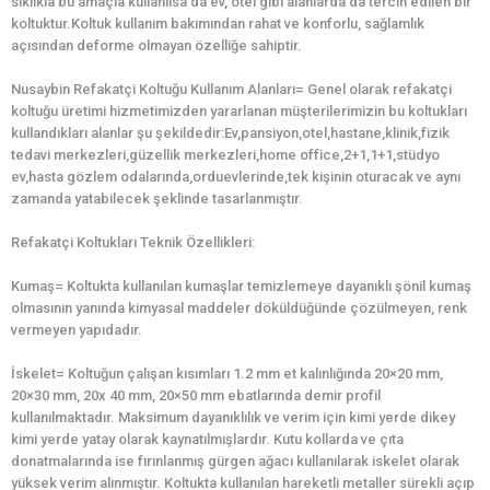
sıklıkla bu amaçla kullanılsa da ev, otel gibi alanlarda da tercih edilen bir
koltuktur.Koltuk kullanım bakımından rahat ve konforlu, sağlamlık
açısından deforme olmayan özelliğe sahiptir.
Nusaybin Refakatçi Koltuğu Kullanım Alanları= Genel olarak refakatçi
koltuğu üretimi hizmetimizden yararlanan müşterilerimizin bu koltukları
kullandıkları alanlar şu şekildedir:Ev,pansiyon,otel,hastane,klinik,fizik
tedavi merkezleri,güzellik merkezleri,home office,2+1,1+1,stüdyo
ev,hasta gözlem odalarında,orduevlerinde,tek kişinin oturacak ve aynı
zamanda yatabilecek şeklinde tasarlanmıştır.
Refakatçi Koltukları Teknik Özellikleri:
Kumaş= Koltukta kullanılan kumaşlar temizlemeye dayanıklı şönil kumaş
olmasının yanında kimyasal maddeler döküldüğünde çözülmeyen, renk
vermeyen yapıdadır.
İskelet= Koltuğun çalışan kısımları 1.2 mm et kalınlığında 20×20 mm,
20×30 mm, 20x 40 mm, 20×50 mm ebatlarında demir profil
kullanılmaktadır. Maksimum dayanıklılık ve verim için kimi yerde dikey
kimi yerde yatay olarak kaynatılmışlardır. Kutu kollarda ve çıta
donatmalarında ise fırınlanmış gürgen ağacı kullanılarak iskelet olarak
yüksek verim alınmıştır. Koltukta kullanılan hareketli metaller sürekli açıp