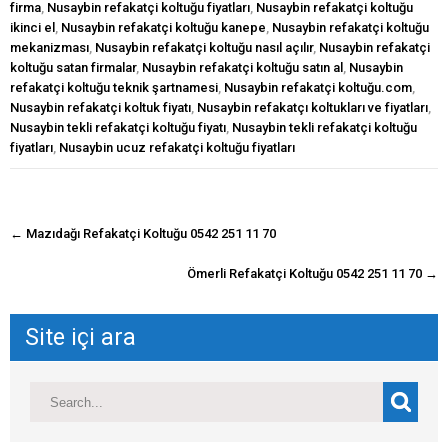
firma
,
Nusaybin refakatçi koltuğu fiyatları
,
Nusaybin refakatçi koltuğu
ikinci el
,
Nusaybin refakatçi koltuğu kanepe
,
Nusaybin refakatçi koltuğu
mekanizması
,
Nusaybin refakatçi koltuğu nasıl açılır
,
Nusaybin refakatçi
koltuğu satan firmalar
,
Nusaybin refakatçi koltuğu satın al
,
Nusaybin
refakatçi koltuğu teknik şartnamesi
,
Nusaybin refakatçi koltuğu.com
,
Nusaybin refakatçi koltuk fiyatı
,
Nusaybin refakatçı koltukları ve fiyatları
,
Nusaybin tekli refakatçi koltuğu fiyatı
,
Nusaybin tekli refakatçi koltuğu
fiyatları
,
Nusaybin ucuz refakatçi koltuğu fiyatları
navigasyon
←
Mazıdağı Refakatçi Koltuğu 0542 251 11 70
gönderisi
Ömerli Refakatçi Koltuğu 0542 251 11 70
→
Site içi ara