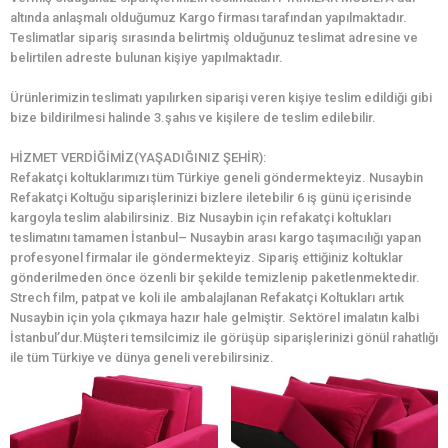
altında anlaşmalı olduğumuz Kargo firması tarafından yapılmaktadır.
Teslimatlar sipariş sırasında belirtmiş olduğunuz teslimat adresine ve
belirtilen adreste bulunan kişiye yapılmaktadır.
Ürünlerimizin teslimatı yapılırken siparişi veren kişiye teslim edildiği gibi
bize bildirilmesi halinde 3.şahıs ve kişilere de teslim edilebilir.
HİZMET VERDİĞİMİZ(YAŞADIĞINIZ ŞEHİR):
Refakatçi koltuklarımızı tüm Türkiye geneli göndermekteyiz. Nusaybin
Refakatçi Koltuğu siparişlerinizi bizlere iletebilir 6 iş günü içerisinde
kargoyla teslim alabilirsiniz. Biz Nusaybin için refakatçi koltukları
teslimatını tamamen İstanbul– Nusaybin arası kargo taşımacılığı yapan
profesyonel firmalar ile göndermekteyiz. Sipariş ettiğiniz koltuklar
gönderilmeden önce özenli bir şekilde temizlenip paketlenmektedir.
Strech film, patpat ve koli ile ambalajlanan Refakatçi Koltukları artık
Nusaybin için yola çıkmaya hazır hale gelmiştir. Sektörel imalatın kalbi
İstanbul’dur.Müşteri temsilcimiz ile görüşüp siparişlerinizi gönül rahatlığı
ile tüm Türkiye ve dünya geneli verebilirsiniz.