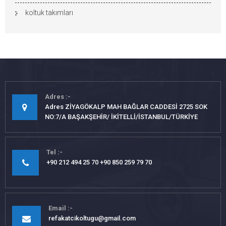
koltuk takımları
Adres
Adres ZİYAGÖKALP MAH BAĞLAR CADDESİ 2725 SOK
NO:7/A BAŞAKŞEHİR/ İKİTELLİ/İSTANBUL/TÜRKİYE
Tel
+90 212 494 25 70 +90 850 259 79 70
Email
refakatcikoltugu@gmail.com