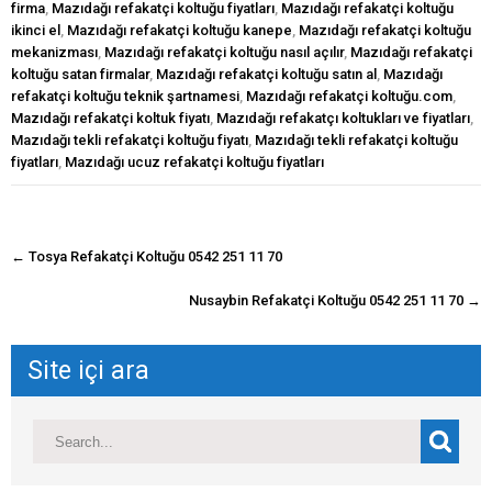
firma
,
Mazıdağı refakatçi koltuğu fiyatları
,
Mazıdağı refakatçi koltuğu
ikinci el
,
Mazıdağı refakatçi koltuğu kanepe
,
Mazıdağı refakatçi koltuğu
mekanizması
,
Mazıdağı refakatçi koltuğu nasıl açılır
,
Mazıdağı refakatçi
koltuğu satan firmalar
,
Mazıdağı refakatçi koltuğu satın al
,
Mazıdağı
refakatçi koltuğu teknik şartnamesi
,
Mazıdağı refakatçi koltuğu.com
,
Mazıdağı refakatçi koltuk fiyatı
,
Mazıdağı refakatçı koltukları ve fiyatları
,
Mazıdağı tekli refakatçi koltuğu fiyatı
,
Mazıdağı tekli refakatçi koltuğu
fiyatları
,
Mazıdağı ucuz refakatçi koltuğu fiyatları
navigasyon
←
Tosya Refakatçi Koltuğu 0542 251 11 70
gönderisi
Nusaybin Refakatçi Koltuğu 0542 251 11 70
→
Site içi ara