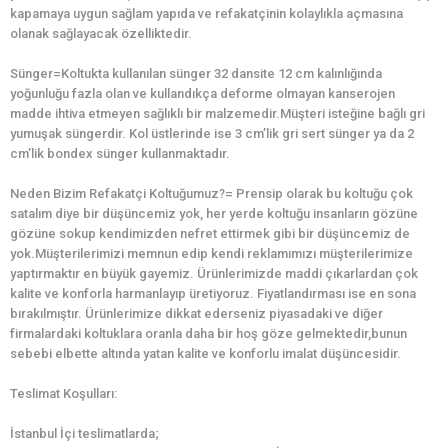
kapamaya uygun sağlam yapıda ve refakatçinin kolaylıkla açmasına
olanak sağlayacak özelliktedir.
Sünger=Koltukta kullanılan sünger 32 dansite 12 cm kalınlığında
yoğunluğu fazla olan ve kullandıkça deforme olmayan kanserojen
madde ihtiva etmeyen sağlıklı bir malzemedir.Müşteri isteğine bağlı gri
yumuşak süngerdir. Kol üstlerinde ise 3 cm’lik gri sert sünger ya da 2
cm’lik bondex sünger kullanmaktadır.
Neden Bizim Refakatçi Koltuğumuz?= Prensip olarak bu koltuğu çok
satalım diye bir düşüncemiz yok, her yerde koltuğu insanların gözüne
gözüne sokup kendimizden nefret ettirmek gibi bir düşüncemiz de
yok.Müşterilerimizi memnun edip kendi reklamımızı müşterilerimize
yaptırmaktır en büyük gayemiz. Ürünlerimizde maddi çıkarlardan çok
kalite ve konforla harmanlayıp üretiyoruz. Fiyatlandırması ise en sona
bırakılmıştır. Ürünlerimize dikkat ederseniz piyasadaki ve diğer
firmalardaki koltuklara oranla daha bir hoş göze gelmektedir,bunun
sebebi elbette altında yatan kalite ve konforlu imalat düşüncesidir.
Teslimat Koşulları:
İstanbul İçi teslimatlarda;