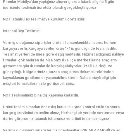
Pırımlar Mobilya‘dan yaptığınız alışverişlerde İstanbul içine 5 gün
içerisinde teslimatı ücretsiz olarak gerçekleştiriyoruz.
NOT:İstanbul içi teslimat ve kurulum ücretsizdir.
İstanbul Dışı Teslimat;
Vermiş olduğunuz siparişler üretimi tamamlandıktan sonra hemen
kargoya verilir.Kargoya verilen ürün 1-4 iş günü içinde teslim edilir.
Teslimat yerleri de illere göre değişmektedir. Hizmet aldığımız nakliye
firmaları çok nadiren de olsa bazı il ve ilçe merkezlerine araçların
girmemesi gibi durumlar ile karşılaşabiliyorlar.Özellikle doğu ve
güneydoğu bölgelerimize bazen araçlarının dolum sürelerinden
kaynaklanan gecikmeler yaşanabilmektedir. Daha detaylı bilgi için
müşteri temsilcilerimizle görüşebilirsiniz.
NOT:Teslimatımız bina dış kapısına kadardır.
Ürünü teslim almadan önce dış kutusunu iyice kontrol ettikten sonra
kargo görevlisinden teslim alınız, Herhangi bir yerinde sıvı teması veya
darbe görürseniz tutanak tutturunuz ve ürünü teslim almayınız.
Vermiş olduğunuz siparişlerinizin teslimatları PIRIMLAR MOBİLYA adı