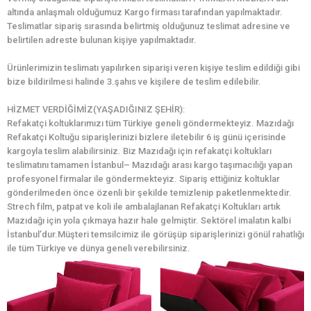
altında anlaşmalı olduğumuz Kargo firması tarafından yapılmaktadır.
Teslimatlar sipariş sırasında belirtmiş olduğunuz teslimat adresine ve
belirtilen adreste bulunan kişiye yapılmaktadır.
Ürünlerimizin teslimatı yapılırken siparişi veren kişiye teslim edildiği gibi
bize bildirilmesi halinde 3.şahıs ve kişilere de teslim edilebilir.
HİZMET VERDİĞİMİZ(YAŞADIĞINIZ ŞEHİR):
Refakatçi koltuklarımızı tüm Türkiye geneli göndermekteyiz. Mazıdağı
Refakatçi Koltuğu siparişlerinizi bizlere iletebilir 6 iş günü içerisinde
kargoyla teslim alabilirsiniz. Biz Mazıdağı için refakatçi koltukları
teslimatını tamamen İstanbul– Mazıdağı arası kargo taşımacılığı yapan
profesyonel firmalar ile göndermekteyiz. Sipariş ettiğiniz koltuklar
gönderilmeden önce özenli bir şekilde temizlenip paketlenmektedir.
Strech film, patpat ve koli ile ambalajlanan Refakatçi Koltukları artık
Mazıdağı için yola çıkmaya hazır hale gelmiştir. Sektörel imalatın kalbi
İstanbul’dur.Müşteri temsilcimiz ile görüşüp siparişlerinizi gönül rahatlığı
ile tüm Türkiye ve dünya geneli verebilirsiniz.