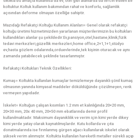
sıklıkla bu amaçla kullanılsa da ev, otel gibi alanlarda da tercih edilen bir
koltuktur.Koltuk kullanım bakımından rahat ve konforlu, sağlamlık
açısından deforme olmayan özelliğe sahiptir.
Mazıdağı Refakatçi Koltuğu Kullanım Alanları= Genel olarak refakatçi
koltuğu üretimi hizmetimizden yararlanan müşterilerimizin bu koltukları
kullandıkları alanlar şu şekildedir:Ev,pansiyon,otel,hastane,klinik,fizik
tedavi merkezleri,güzellik merkezleri,home office,2+1,1+1,stüdyo
ev,hasta gözlem odalarında,orduevlerinde,tek kişinin oturacak ve aynı
zamanda yatabilecek şeklinde tasarlanmıştır.
Refakatçi Koltukları Teknik Özellikleri:
Kumaş= Koltukta kullanılan kumaşlar temizlemeye dayanıklı şönil kumaş
olmasının yanında kimyasal maddeler döküldüğünde çözülmeyen, renk
vermeyen yapıdadır.
İskelet= Koltuğun çalışan kısımları 1.2 mm et kalınlığında 20×20 mm,
20×30 mm, 20x 40 mm, 20×50 mm ebatlarında demir profil
kullanılmaktadır. Maksimum dayanıklılık ve verim için kimi yerde dikey
kimi yerde yatay olarak kaynatılmışlardır. Kutu kollarda ve çıta
donatmalarında ise fırınlanmış gürgen ağacı kullanılarak iskelet olarak
yüksek verim alınmıştır. Koltukta kullanılan hareketli metaller sürekli açıp