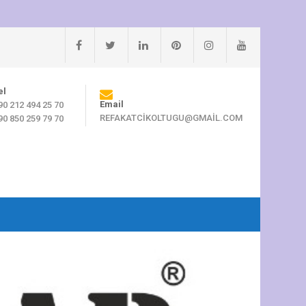
el
Email
90 212 494 25 70
REFAKATCIKOLTUGU@GMAIL.COM
90 850 259 79 70