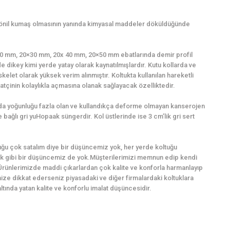
şönil kumaş olmasının yanında kimyasal maddeler döküldüğünde
0×20 mm, 20×30 mm, 20x 40 mm, 20×50 mm ebatlarında demir profil
e dikey kimi yerde yatay olarak kaynatılmışlardır. Kutu kollarda ve
kelet olarak yüksek verim alınmıştır. Koltukta kullanılan hareketli
tçinin kolaylıkla açmasına olanak sağlayacak özelliktedir.
ında yoğunluğu fazla olan ve kullandıkça deforme olmayan kanserojen
bağlı gri yuHopaak süngerdir. Kol üstlerinde ise 3 cm’lik gri sert
ğu çok satalım diye bir düşüncemiz yok, her yerde koltuğu
k gibi bir düşüncemiz de yok.Müşterilerimizi memnun edip kendi
Ürünlerimizde maddi çıkarlardan çok kalite ve konforla harmanlayıp
imize dikkat ederseniz piyasadaki ve diğer firmalardaki koltuklara
ında yatan kalite ve konforlu imalat düşüncesidir.