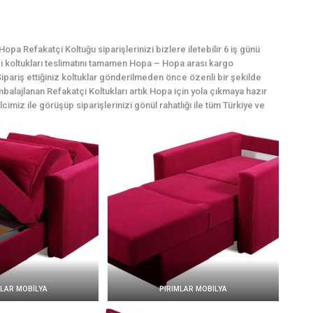
pa Refakatçi Koltuğu siparişlerinizi bizlere iletebilir 6 iş günü
tçi koltukları teslimatını tamamen Hopa – Hopa arası kargo
ipariş ettiğiniz koltuklar gönderilmeden önce özenli bir şekilde
mbalajlanan Refakatçi Koltukları artık Hopa için yola çıkmaya hazır
cimiz ile görüşüp siparişlerinizi gönül rahatlığı ile tüm Türkiye ve
MLAR MOBİLYA
PIRIMLAR MOBİLYA