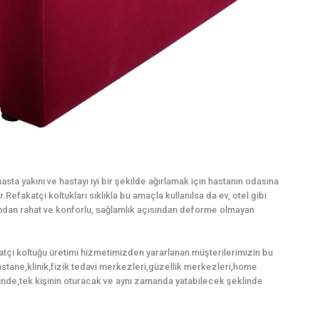
sta yakını ve hastayı iyi bir şekilde ağırlamak için hastanın odasına
Refakatçi koltukları sıklıkla bu amaçla kullanılsa da ev, otel gibi
mından rahat ve konforlu, sağlamlık açısından deforme olmayan
atçi koltuğu üretimi hizmetimizden yararlanan müşterilerimizin bu
,hastane,klinik,fizik tedavi merkezleri,güzellik merkezleri,home
nde,tek kişinin oturacak ve aynı zamanda yatabilecek şeklinde