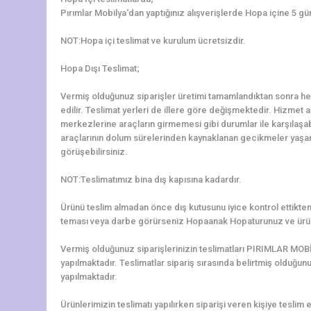
Pırımlar Mobilya‘dan yaptığınız alışverişlerde Hopa içine 5 gü
NOT:Hopa içi teslimat ve kurulum ücretsizdir.
Hopa Dışı Teslimat;
Vermiş olduğunuz siparişler üretimi tamamlandıktan sonra hem
edilir. Teslimat yerleri de illere göre değişmektedir. Hizmet al
merkezlerine araçların girmemesi gibi durumlar ile karşılaş
araçlarının dolum sürelerinden kaynaklanan gecikmeler yaşanab
görüşebilirsiniz.
NOT:Teslimatımız bina dış kapısına kadardır.
Ürünü teslim almadan önce dış kutusunu iyice kontrol ettikten 
teması veya darbe görürseniz Hopaanak Hopaturunuz ve ürün
Vermiş olduğunuz siparişlerinizin teslimatları PIRIMLAR MOBİ
yapılmaktadır. Teslimatlar sipariş sırasında belirtmiş olduğun
yapılmaktadır.
Ürünlerimizin teslimatı yapılırken siparişi veren kişiye teslim e