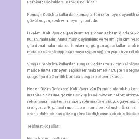
Refakatçi Koltukları Teknik Özellikleri:
Kumaş= Koltukta kullanılan kumaşlar temizlemeye dayanıklı 
çözülmeyen, renk vermeyen yapıdadır.
İskelet= Koltuğun çalışan kısımları 1.2 mm et kalınlığında 2
kullanılmaktadır. Maksimum dayanıklılık ve verim için kimi yerd
çıta donatmalarında ise fırınlanmış gürgen ağacı kullanılarak is
metaller sürekli açıp kapamaya uygun sağlam yapıda ve refaka
Sünger=Koltukta kullanılan sünger 32 dansite 12 cm kalınlığ
madde ihtiva etmeyen sağlıklı bir malzemedir.Müşteri isteğine 
sünger ya da 2 cm’lik bondex sünger kullanmaktadır.
Neden Bizim Refakatçi Koltuğumuz?= Prensip olarak bu koltu
insanların gözüne gözüne sokup kendimizden nefret ettirme
reklamımızı müşterilerimize yaptırmaktır en büyük gayemiz. 
üretiyoruz. Fiyatlandırması ise en sona bırakılmıştır. Ürünler
oranla daha bir hoş göze gelmektedir,bunun sebebi elbette alt
Teslimat Koşulları:
Hopa İçi teslimatlarda;