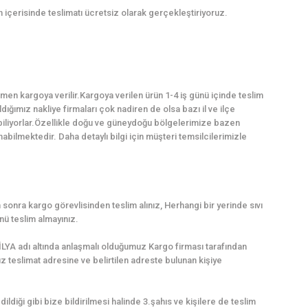
n içerisinde teslimatı ücretsiz olarak gerçekleştiriyoruz.
en kargoya verilir.Kargoya verilen ürün 1-4 iş günü içinde teslim
dığımız nakliye firmaları çok nadiren de olsa bazı il ve ilçe
abiliyorlar.Özellikle doğu ve güneydoğu bölgelerimize bazen
ilmektedir. Daha detaylı bilgi için müşteri temsilcilerimizle
sonra kargo görevlisinden teslim alınız, Herhangi bir yerinde sıvı
ü teslim almayınız.
LYA adı altında anlaşmalı olduğumuz Kargo firması tarafından
uz teslimat adresine ve belirtilen adreste bulunan kişiye
dildiği gibi bize bildirilmesi halinde 3.şahıs ve kişilere de teslim