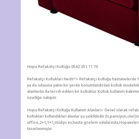
Hopa Refakatçi Koltuğu 0542 251 11 70
Refakatçi Koltukları Nedir?= Refakatçi koltuğu hastanelerde ha
ya da odasına yakın bir yerde konumlandırılan koltuk modelidir.
alanlarda da tercih edilen bir koltuktur.Koltuk kullanım bakı
özelliğe sahiptir.
Hopa Refakatçi Koltuğu Kullanım Alanları= Genel olarak refak
koltukları kullandıkları alanlar şu şekildedir:Ev,pansiyon,otel
office,2+1,1+1,stüdyo ev,hasta gözlem odalarında,Hopaevleri
tasarlanmıştır.