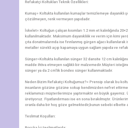
Refakatçi Koltukları Teknik Özellikleri:
Kumaş= Koltukta kullanılan kumaşlar temizlemeye dayanıklı 
çözülmeyen, renk vermeyen yapıdadır.
İskelet= Koltuğun çalışan kısımları 1.2 mm et kalınlığında 2
kullanılmaktadır. Maksimum dayanıklılık ve verim için kimi yerd
çıta donatmalarında ise fırınlanmış gürgen ağacı kullanılarak is
metaller sürekli açıp kapamaya uygun sağlam yapıda ve refaka
Sünger=Koltukta kullanılan sünger 32 dansite 12 cm kalınlığ
madde ihtiva etmeyen sağlıklı bir malzemedir.Müşteri isteğine 
sünger ya da 2 cm’lik bondex sünger kullanmaktadır.
Neden Bizim Refakatçi Koltuğumuz?= Prensip olarak bu koltu
insanların gözüne gözüne sokup kendimizden nefret ettirme
reklamımızı müşterilerimize yaptırmaktır en büyük gayemiz. 
üretiyoruz. Fiyatlandırması ise en sona bırakılmıştır. Ürünler
oranla daha bir hoş göze gelmektedir,bunun sebebi elbette alt
Teslimat Koşulları:
Borçka İçi teslimatlarda;