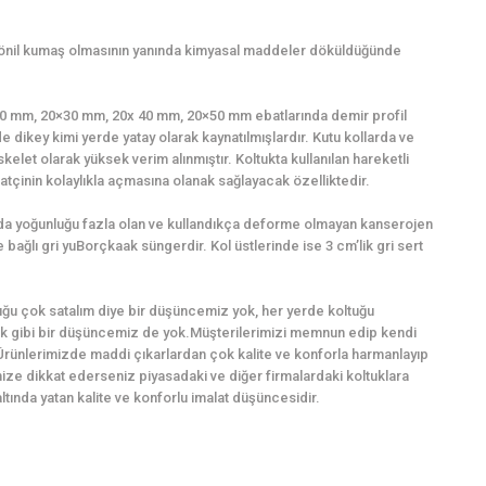
şönil kumaş olmasının yanında kimyasal maddeler döküldüğünde
0×20 mm, 20×30 mm, 20x 40 mm, 20×50 mm ebatlarında demir profil
e dikey kimi yerde yatay olarak kaynatılmışlardır. Kutu kollarda ve
kelet olarak yüksek verim alınmıştır. Koltukta kullanılan hareketli
tçinin kolaylıkla açmasına olanak sağlayacak özelliktedir.
ında yoğunluğu fazla olan ve kullandıkça deforme olmayan kanserojen
bağlı gri yuBorçkaak süngerdir. Kol üstlerinde ise 3 cm’lik gri sert
ğu çok satalım diye bir düşüncemiz yok, her yerde koltuğu
k gibi bir düşüncemiz de yok.Müşterilerimizi memnun edip kendi
Ürünlerimizde maddi çıkarlardan çok kalite ve konforla harmanlayıp
imize dikkat ederseniz piyasadaki ve diğer firmalardaki koltuklara
ında yatan kalite ve konforlu imalat düşüncesidir.