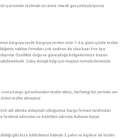
gün içerisinde teslimatı ücretsiz olarak gerçekleştiriyoruz.
en kargoya verilir.Kargoya verilen ürün 1-4 iş günü içinde teslim
dığımız nakliye firmaları çok nadiren de olsa bazı il ve ilçe
abiliyorlar.Özellikle doğu ve güneydoğu bölgelerimize bazen
ilmektedir. Daha detaylı bilgi için müşteri temsilcilerimizle
sonra kargo görevlisinden teslim alınız, Herhangi bir yerinde sıvı
rünü teslim almayınız.
LYA adı altında anlaşmalı olduğumuz Kargo firması tarafından
uz teslimat adresine ve belirtilen adreste bulunan kişiye
dildiği gibi bize bildirilmesi halinde 3.şahıs ve kişilere de teslim