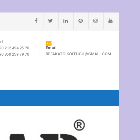
el
Email
90 212 494 25 70
REFAKATCIKOLTUGU@GMAIL.COM
90 850 259 79 70