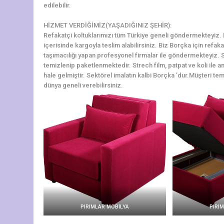
edilebilir.
HİZMET VERDİĞİMİZ(YAŞADIĞINIZ ŞEHİR):
Refakatçi koltuklarımızı tüm Türkiye geneli göndermekteyiz. Bo
içerisinde kargoyla teslim alabilirsiniz. Biz Borçka için refa
taşımacılığı yapan profesyonel firmalar ile göndermekteyiz. S
temizlenip paketlenmektedir. Strech film, patpat ve koli ile a
hale gelmiştir. Sektörel imalatın kalbi Borçka ’dur.Müşteri tems
dünya geneli verebilirsiniz.
PIRIMLAR MOBİLYA
PIRI