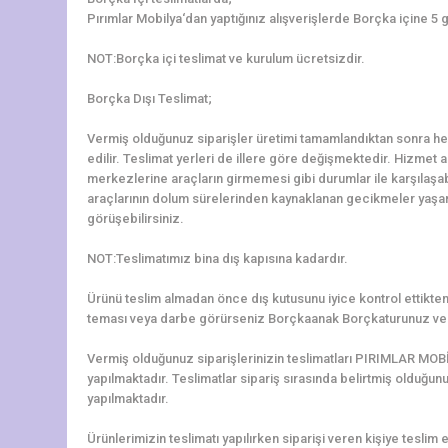
Pırımlar Mobilya‘dan yaptığınız alışverişlerde Borçka içine 5 
NOT:Borçka içi teslimat ve kurulum ücretsizdir.
Borçka Dışı Teslimat;
Vermiş olduğunuz siparişler üretimi tamamlandıktan sonra hem
edilir. Teslimat yerleri de illere göre değişmektedir. Hizmet al
merkezlerine araçların girmemesi gibi durumlar ile karşılaş
araçlarının dolum sürelerinden kaynaklanan gecikmeler yaşanab
görüşebilirsiniz.
NOT:Teslimatımız bina dış kapısına kadardır.
Ürünü teslim almadan önce dış kutusunu iyice kontrol ettikten 
teması veya darbe görürseniz Borçkaanak Borçkaturunuz ve ü
Vermiş olduğunuz siparişlerinizin teslimatları PIRIMLAR MOBİ
yapılmaktadır. Teslimatlar sipariş sırasında belirtmiş olduğun
yapılmaktadır.
Ürünlerimizin teslimatı yapılırken siparişi veren kişiye teslim e