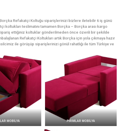
rçka Refakatçi Koltuğu siparişlerinizi bizlere iletebilir 6 iş günü
katçi koltukları teslimatını tamamen Borçka – Borçka arası kargo
ipariş ettiğiniz koltuklar gönderilmeden önce özenli bir şekilde
mbalajlanan Refakatçi Koltukları artık Borçka için yola çıkmaya hazır
ilcimiz ile görüşüp siparişlerinizi gönül rahatlığı ile tüm Türkiye ve
MLAR MOBİLYA
PIRIMLAR MOBİLYA