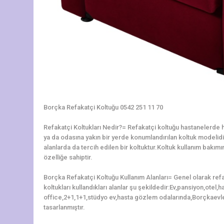
Borçka Refakatçi Koltuğu 0542 251 11 70
Refakatçi Koltukları Nedir?= Refakatçi koltuğu hastanelerde ha
ya da odasına yakın bir yerde konumlandırılan koltuk modelidir.
alanlarda da tercih edilen bir koltuktur.Koltuk kullanım bakı
özelliğe sahiptir.
Borçka Refakatçi Koltuğu Kullanım Alanları= Genel olarak ref
koltukları kullandıkları alanlar şu şekildedir:Ev,pansiyon,otel
office,2+1,1+1,stüdyo ev,hasta gözlem odalarında,Borçkaevle
tasarlanmıştır.