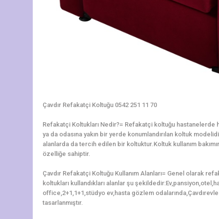
Çavdır Refakatçi Koltuğu 0542 251 11 70
Refakatçi Koltukları Nedir?= Refakatçi koltuğu hastanelerde ha
ya da odasına yakın bir yerde konumlandırılan koltuk modelidir.
alanlarda da tercih edilen bir koltuktur.Koltuk kullanım bakı
özelliğe sahiptir.
Çavdır Refakatçi Koltuğu Kullanım Alanları= Genel olarak refa
koltukları kullandıkları alanlar şu şekildedir:Ev,pansiyon,otel
office,2+1,1+1,stüdyo ev,hasta gözlem odalarında,Çavdırevle
tasarlanmıştır.