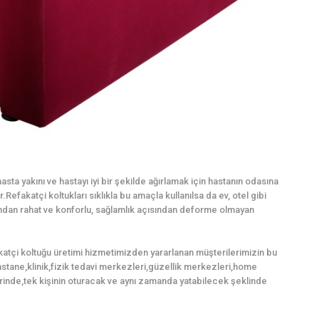
sta yakını ve hastayı iyi bir şekilde ağırlamak için hastanın odasına
Refakatçi koltukları sıklıkla bu amaçla kullanılsa da ev, otel gibi
mından rahat ve konforlu, sağlamlık açısından deforme olmayan
katçi koltuğu üretimi hizmetimizden yararlanan müşterilerimizin bu
,hastane,klinik,fizik tedavi merkezleri,güzellik merkezleri,home
rinde,tek kişinin oturacak ve aynı zamanda yatabilecek şeklinde