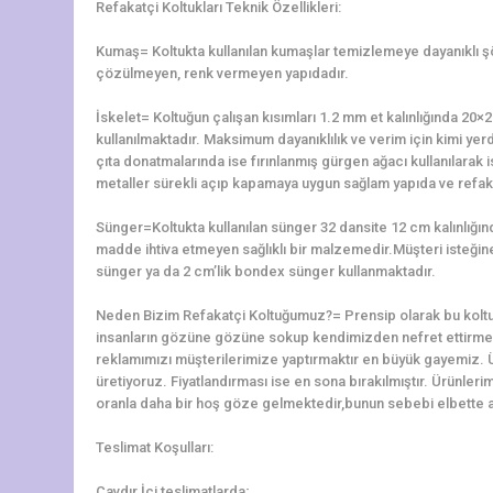
Refakatçi Koltukları Teknik Özellikleri:
Kumaş= Koltukta kullanılan kumaşlar temizlemeye dayanıklı 
çözülmeyen, renk vermeyen yapıdadır.
İskelet= Koltuğun çalışan kısımları 1.2 mm et kalınlığında 2
kullanılmaktadır. Maksimum dayanıklılık ve verim için kimi yerd
çıta donatmalarında ise fırınlanmış gürgen ağacı kullanılarak is
metaller sürekli açıp kapamaya uygun sağlam yapıda ve refaka
Sünger=Koltukta kullanılan sünger 32 dansite 12 cm kalınlığ
madde ihtiva etmeyen sağlıklı bir malzemedir.Müşteri isteğine 
sünger ya da 2 cm’lik bondex sünger kullanmaktadır.
Neden Bizim Refakatçi Koltuğumuz?= Prensip olarak bu koltu
insanların gözüne gözüne sokup kendimizden nefret ettirme
reklamımızı müşterilerimize yaptırmaktır en büyük gayemiz. 
üretiyoruz. Fiyatlandırması ise en sona bırakılmıştır. Ürünler
oranla daha bir hoş göze gelmektedir,bunun sebebi elbette alt
Teslimat Koşulları:
Çavdır İçi teslimatlarda;