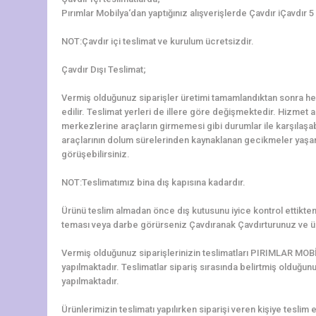
Pırımlar Mobilya‘dan yaptığınız alışverişlerde Çavdır iÇavdır 5
NOT:Çavdır içi teslimat ve kurulum ücretsizdir.
Çavdır Dışı Teslimat;
Vermiş olduğunuz siparişler üretimi tamamlandıktan sonra hem
edilir. Teslimat yerleri de illere göre değişmektedir. Hizmet al
merkezlerine araçların girmemesi gibi durumlar ile karşılaş
araçlarının dolum sürelerinden kaynaklanan gecikmeler yaşanab
görüşebilirsiniz.
NOT:Teslimatımız bina dış kapısına kadardır.
Ürünü teslim almadan önce dış kutusunu iyice kontrol ettikten 
teması veya darbe görürseniz Çavdıranak Çavdırturunuz ve ür
Vermiş olduğunuz siparişlerinizin teslimatları PIRIMLAR MOBİ
yapılmaktadır. Teslimatlar sipariş sırasında belirtmiş olduğun
yapılmaktadır.
Ürünlerimizin teslimatı yapılırken siparişi veren kişiye teslim e