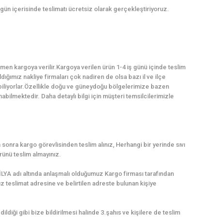
 gün içerisinde teslimatı ücretsiz olarak gerçekleştiriyoruz.
en kargoya verilir.Kargoya verilen ürün 1-4 iş günü içinde teslim
dığımız nakliye firmaları çok nadiren de olsa bazı il ve ilçe
abiliyorlar.Özellikle doğu ve güneydoğu bölgelerimize bazen
ilmektedir. Daha detaylı bilgi için müşteri temsilcilerimizle
sonra kargo görevlisinden teslim alınız, Herhangi bir yerinde sıvı
ünü teslim almayınız.
LYA adı altında anlaşmalı olduğumuz Kargo firması tarafından
uz teslimat adresine ve belirtilen adreste bulunan kişiye
dildiği gibi bize bildirilmesi halinde 3.şahıs ve kişilere de teslim