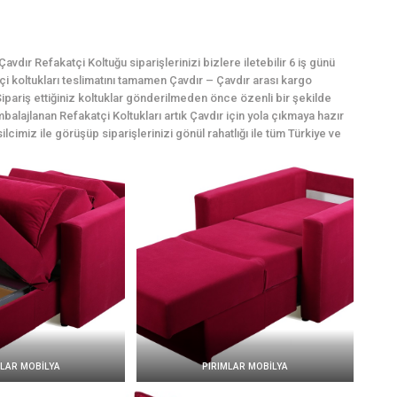
dır Refakatçi Koltuğu siparişlerinizi bizlere iletebilir 6 iş günü
atçi koltukları teslimatını tamamen Çavdır – Çavdır arası kargo
ipariş ettiğiniz koltuklar gönderilmeden önce özenli bir şekilde
balajlanan Refakatçi Koltukları artık Çavdır için yola çıkmaya hazır
ilcimiz ile görüşüp siparişlerinizi gönül rahatlığı ile tüm Türkiye ve
MLAR MOBİLYA
PIRIMLAR MOBİLYA