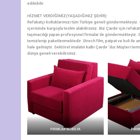
edilebilir.
HİZMET VERDİĞİMİZ(YAŞADIĞINIZ ŞEHİR):
Refakatçi koltuklarımızı tüm Türkiye geneli göndermekteyiz. Çav
içerisinde kargoyla teslim alabilirsiniz. Biz Çavdır için refak
taşımacılığı yapan profesyonel firmalar ile göndermekteyiz. S
temizlenip paketlenmektedir. Strech film, patpat ve koli ile am
hale gelmiştir. Sektörel imalatın kalbi Çavdır ’dur.Müşteri tems
dünya geneli verebilirsiniz.
PIRIMLAR MOBİLYA
PIRI