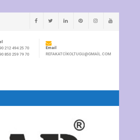
el
Email
90 212 494 25 70
REFAKATCIKOLTUGU@GMAIL.COM
90 850 259 79 70