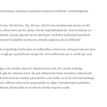
şönil kumaş olmasının yanında kimyasal maddeler döküldüğünde
0×20 mm, 20×30 mm, 20x 40 mm, 20×50 mm ebatlarında demir profil
e dikey kimi yerde yatay olarak kaynatılmışlardır. Kutu kollarda ve
kelet olarak yüksek verim alınmıştır. Koltukta kullanılan hareketli
tçinin kolaylıkla açmasına olanak sağlayacak özelliktedir.
ında yoğunluğu fazla olan ve kullandıkça deforme olmayan kanserojen
bağlı gri yuÇavdırak süngerdir. Kol üstlerinde ise 3 cm’lik gri sert
ğu çok satalım diye bir düşüncemiz yok, her yerde koltuğu
k gibi bir düşüncemiz de yok.Müşterilerimizi memnun edip kendi
Ürünlerimizde maddi çıkarlardan çok kalite ve konforla harmanlayıp
imize dikkat ederseniz piyasadaki ve diğer firmalardaki koltuklara
ında yatan kalite ve konforlu imalat düşüncesidir.