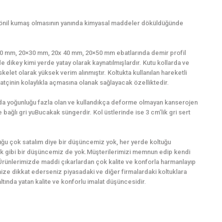
şönil kumaş olmasının yanında kimyasal maddeler döküldüğünde
0×20 mm, 20×30 mm, 20x 40 mm, 20×50 mm ebatlarında demir profil
e dikey kimi yerde yatay olarak kaynatılmışlardır. Kutu kollarda ve
kelet olarak yüksek verim alınmıştır. Koltukta kullanılan hareketli
tçinin kolaylıkla açmasına olanak sağlayacak özelliktedir.
ında yoğunluğu fazla olan ve kullandıkça deforme olmayan kanserojen
bağlı gri yuBucakak süngerdir. Kol üstlerinde ise 3 cm’lik gri sert
ğu çok satalım diye bir düşüncemiz yok, her yerde koltuğu
k gibi bir düşüncemiz de yok.Müşterilerimizi memnun edip kendi
Ürünlerimizde maddi çıkarlardan çok kalite ve konforla harmanlayıp
imize dikkat ederseniz piyasadaki ve diğer firmalardaki koltuklara
ında yatan kalite ve konforlu imalat düşüncesidir.