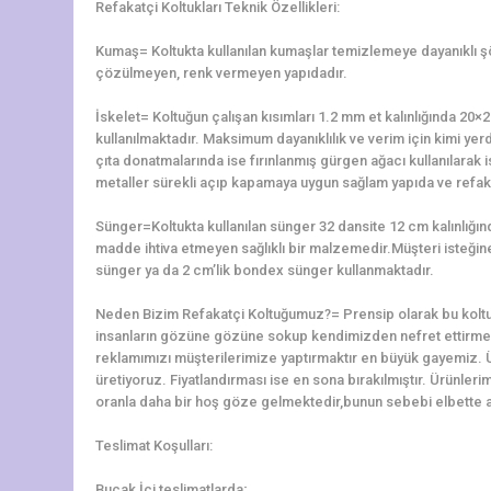
Refakatçi Koltukları Teknik Özellikleri:
Kumaş= Koltukta kullanılan kumaşlar temizlemeye dayanıklı 
çözülmeyen, renk vermeyen yapıdadır.
İskelet= Koltuğun çalışan kısımları 1.2 mm et kalınlığında 2
kullanılmaktadır. Maksimum dayanıklılık ve verim için kimi yerd
çıta donatmalarında ise fırınlanmış gürgen ağacı kullanılarak is
metaller sürekli açıp kapamaya uygun sağlam yapıda ve refaka
Sünger=Koltukta kullanılan sünger 32 dansite 12 cm kalınlığ
madde ihtiva etmeyen sağlıklı bir malzemedir.Müşteri isteğine 
sünger ya da 2 cm’lik bondex sünger kullanmaktadır.
Neden Bizim Refakatçi Koltuğumuz?= Prensip olarak bu koltu
insanların gözüne gözüne sokup kendimizden nefret ettirme
reklamımızı müşterilerimize yaptırmaktır en büyük gayemiz. 
üretiyoruz. Fiyatlandırması ise en sona bırakılmıştır. Ürünler
oranla daha bir hoş göze gelmektedir,bunun sebebi elbette alt
Teslimat Koşulları:
Bucak İçi teslimatlarda;