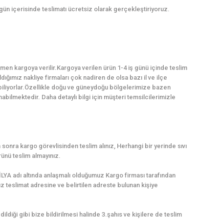
gün içerisinde teslimatı ücretsiz olarak gerçekleştiriyoruz.
en kargoya verilir.Kargoya verilen ürün 1-4 iş günü içinde teslim
dığımız nakliye firmaları çok nadiren de olsa bazı il ve ilçe
abiliyorlar.Özellikle doğu ve güneydoğu bölgelerimize bazen
ilmektedir. Daha detaylı bilgi için müşteri temsilcilerimizle
sonra kargo görevlisinden teslim alınız, Herhangi bir yerinde sıvı
nü teslim almayınız.
LYA adı altında anlaşmalı olduğumuz Kargo firması tarafından
uz teslimat adresine ve belirtilen adreste bulunan kişiye
dildiği gibi bize bildirilmesi halinde 3.şahıs ve kişilere de teslim