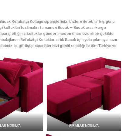
cak Refakatçi Koltuğu siparişlerinizi bizlere iletebilir 6 iş günü
atçi koltukları teslimatını tamamen Bucak – Bucak arası kargo
ipariş ettiğiniz koltuklar gönderilmeden önce özenli bir şekilde
mbalajlanan Refakatçi Koltukları artık Bucak için yola çıkmaya hazır
lcimiz ile görüşüp siparişlerinizi gönül rahatlığı ile tüm Türkiye ve
MLAR MOBİLYA
PIRIMLAR MOBİLYA