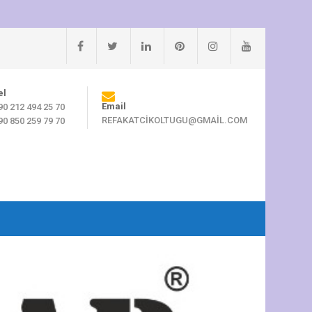
el
Email
90 212 494 25 70
REFAKATCIKOLTUGU@GMAIL.COM
90 850 259 79 70