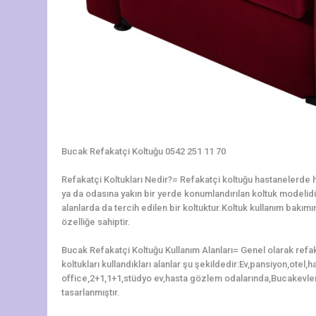
Bucak Refakatçi Koltuğu 0542 251 11 70
Refakatçi Koltukları Nedir?= Refakatçi koltuğu hastanelerde ha
ya da odasına yakın bir yerde konumlandırılan koltuk modelidir.
alanlarda da tercih edilen bir koltuktur.Koltuk kullanım bakı
özelliğe sahiptir.
Bucak Refakatçi Koltuğu Kullanım Alanları= Genel olarak refa
koltukları kullandıkları alanlar şu şekildedir:Ev,pansiyon,otel
office,2+1,1+1,stüdyo ev,hasta gözlem odalarında,Bucakevler
tasarlanmıştır.