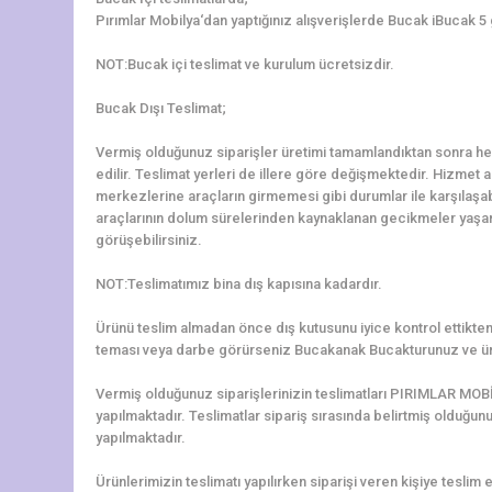
Pırımlar Mobilya‘dan yaptığınız alışverişlerde Bucak iBucak 5 
NOT:Bucak içi teslimat ve kurulum ücretsizdir.
Bucak Dışı Teslimat;
Vermiş olduğunuz siparişler üretimi tamamlandıktan sonra hem
edilir. Teslimat yerleri de illere göre değişmektedir. Hizmet al
merkezlerine araçların girmemesi gibi durumlar ile karşılaş
araçlarının dolum sürelerinden kaynaklanan gecikmeler yaşanab
görüşebilirsiniz.
NOT:Teslimatımız bina dış kapısına kadardır.
Ürünü teslim almadan önce dış kutusunu iyice kontrol ettikten 
teması veya darbe görürseniz Bucakanak Bucakturunuz ve ürü
Vermiş olduğunuz siparişlerinizin teslimatları PIRIMLAR MOBİ
yapılmaktadır. Teslimatlar sipariş sırasında belirtmiş olduğun
yapılmaktadır.
Ürünlerimizin teslimatı yapılırken siparişi veren kişiye teslim e