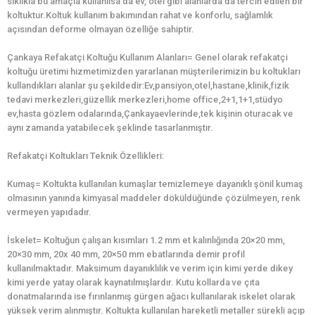
sıklıkla bu amaçla kullanılsa da ev, otel gibi alanlarda da tercih edilen bir
koltuktur.Koltuk kullanım bakımından rahat ve konforlu, sağlamlık
açısından deforme olmayan özelliğe sahiptir.
Çankaya Refakatçi Koltuğu Kullanım Alanları= Genel olarak refakatçi
koltuğu üretimi hizmetimizden yararlanan müşterilerimizin bu koltukları
kullandıkları alanlar şu şekildedir:Ev,pansiyon,otel,hastane,klinik,fizik
tedavi merkezleri,güzellik merkezleri,home office,2+1,1+1,stüdyo
ev,hasta gözlem odalarında,Çankayaevlerinde,tek kişinin oturacak ve
aynı zamanda yatabilecek şeklinde tasarlanmıştır.
Refakatçi Koltukları Teknik Özellikleri:
Kumaş= Koltukta kullanılan kumaşlar temizlemeye dayanıklı şönil kumaş
olmasının yanında kimyasal maddeler döküldüğünde çözülmeyen, renk
vermeyen yapıdadır.
İskelet= Koltuğun çalışan kısımları 1.2 mm et kalınlığında 20×20 mm,
20×30 mm, 20x 40 mm, 20×50 mm ebatlarında demir profil
kullanılmaktadır. Maksimum dayanıklılık ve verim için kimi yerde dikey
kimi yerde yatay olarak kaynatılmışlardır. Kutu kollarda ve çıta
donatmalarında ise fırınlanmış gürgen ağacı kullanılarak iskelet olarak
yüksek verim alınmıştır. Koltukta kullanılan hareketli metaller sürekli açıp