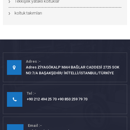
Tekkişilik yataklı koltuklar
koltuk takımları
Adres
Adres ZİYAGÖKALP MAH BAĞLAR CADDESİ 2725 SOK
NO:7/A BAŞAKŞEHİR/ İKİTELLİ/İSTANBUL/TÜRKİYE
Tel
+90 212 494 25 70 +90 850 259 79 70
Email