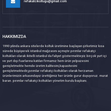
refakatcikoltugu@gmail.com
HAKKIMIZDA
1990 yılında ankara sitelerde koltuk üretimine başlayan şirketimiz kısa
sürede büyüyerek istanbul mağzasını açmıştır.pırımlar refakatçi
koltukları olarak ikitelli istanbul da faliyet göstermekteyiz.birçok yurt içi
ve yurt dışı fuarlarına katılan firmamız hem ürün yelpazesini
genişletmekte hemde üretim kalitesini,kapasitesini
genişletmektedir,pırımlar refakatçi koltukları olarak herzaman
ürünlerimizin arkasındayız ürettiğimiz her ürünle gurur duyuyoruz. murat
baran. pırımlar refakatçi koltukları yönetim kurulu başkanı.