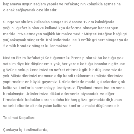
kapamaya uygun sağlam yapıda ve refakatçinin kolaylıkla açmasına
olanak sağlayacak özelliktedir.
Sünger=Koltukta kullanılan sünger 32 dansite 12 cm kalınlığında
yoğunluğu fazla olan ve kullandıkça deforme olmayan kanserojen
madde ihtiva etmeyen sağlıklı bir malzemedir.Müşteri isteğine bağlı gri
yuÇankayaak süngerdir. Kol üstlerinde ise 3 cm’lik gri sert sünger ya da
2 cm’lik bondex sünger kullanmaktadır.
Neden Bizim Refakatçi Koltuğumuz?= Prensip olarak bu koltuğu çok
satalım diye bir düşüncemiz yok, her yerde koltuğu insanların gözüne
gözüne sokup kendimizden nefret ettirmek gibi bir düşüncemiz de
yok.Müşterilerimizi memnun edip kendi reklamımızı müşterilerimize
yaptırmaktır en büyük gayemiz. Ürünlerimizde maddi çıkarlardan çok
kalite ve konforla harmanlayıp üretiyoruz. Fiyatlandırması ise en sona
bırakılmıştır. Ürünlerimize dikkat ederseniz piyasadaki ve diğer
firmalardaki koltuklara oranla daha bir hoş göze gelmektedir,bunun
sebebi elbette altında yatan kalite ve konforlu imalat düşüncesidir.
Teslimat Koşulları:
Çankaya İçi teslimatlarda;