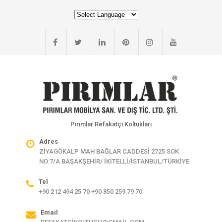
Pırımlar Refakatçi Koltukları
Adres
ZİYAGÖKALP MAH BAĞLAR CADDESİ 2725 SOK
NO:7/A BAŞAKŞEHİR/ İKİTELLİ/İSTANBUL/TÜRKİYE
Tel
+90 212 494 25 70 +90 850 259 79 70
Email