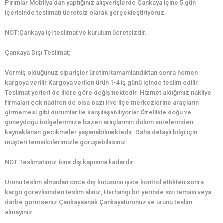
Pırımlar Mobilya‘dan yaptığınız alışverişlerde Çankaya içine 5 gün
içerisinde teslimatı ücretsiz olarak gerçekleştiriyoruz.
NOT:Çankaya içi teslimat ve kurulum ücretsizdir.
Çankaya Dışı Teslimat;
Vermiş olduğunuz siparişler üretimi tamamlandıktan sonra hemen
kargoya verilir.Kargoya verilen ürün 1-4 iş günü içinde teslim edilir.
Teslimat yerleri de illere göre değişmektedir. Hizmet aldığımız nakliye
firmaları çok nadiren de olsa bazı il ve ilçe merkezlerine araçların
girmemesi gibi durumlar ile karşılaşabiliyorlar.Özellikle doğu ve
güneydoğu bölgelerimize bazen araçlarının dolum sürelerinden
kaynaklanan gecikmeler yaşanabilmektedir. Daha detaylı bilgi için
müşteri temsilcilerimizle görüşebilirsiniz.
NOT:Teslimatımız bina dış kapısına kadardır.
Ürünü teslim almadan önce dış kutusunu iyice kontrol ettikten sonra
kargo görevlisinden teslim alınız, Herhangi bir yerinde sıvı teması veya
darbe görürseniz Çankayaanak Çankayaturunuz ve ürünü teslim
almayınız.