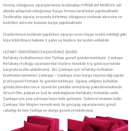
Vermiş olduğunuz siparişlerinizin teslimatları PIRIMLAR MOBİLYA adı
altında anlaşmalı olduğumuz Kargo firması tarafından yapılmaktadır.
Teslimatlar sipariş sırasında belirtmiş olduğunuz teslimat adresine ve
belirtilen adreste bulunan kişiye yapılmaktadır.
Ürünlerimizin teslimatı yapılırken siparişi veren kişiye teslim edildiği gibi
bize bildirilmesi halinde 3.şahıs ve kişilere de teslim edilebilir.
HİZMET VERDİĞİMİZ(YAŞADIĞINIZ ŞEHİR):
Refakatçi koltuklarımızı tüm Türkiye geneli göndermekteyiz. Çankaya
Refakatçi Koltuğu siparişlerinizi bizlere iletebilir 6 iş günü içerisinde
kargoyla teslim alabilirsiniz. Biz Çankaya için refakatçi koltukları
teslimatını tamamen Çankaya – Çankaya arası kargo taşımacılığı yapan
profesyonel firmalar ile göndermekteyiz. Sipariş ettiğiniz koltuklar
gönderilmeden önce özenli bir şekilde temizlenip paketlenmektedir.
Strech film, patpat ve koli ile ambalajlanan Refakatçi Koltukları artık
Çankaya için yola çıkmaya hazır hale gelmiştir. Sektörel imalatın kalbi
Çankaya ’dur.Müşteri temsilcimiz ile görüşüp siparişlerinizi gönül
rahatlığı ile tüm Türkiye ve dünya geneli verebilirsiniz.