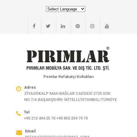
Pırımlar Refakatçi Koltukları
Adres
ZİYAGÖKALP MAH BAĞLAR CADDESİ 2725 SOK
NO:7/A BAŞAKŞEHİR/ İKİTELLİ/İSTANBUL/TÜRKİYE
Tel
+90 212 494 25 70 +90 850 259 79 70
Email