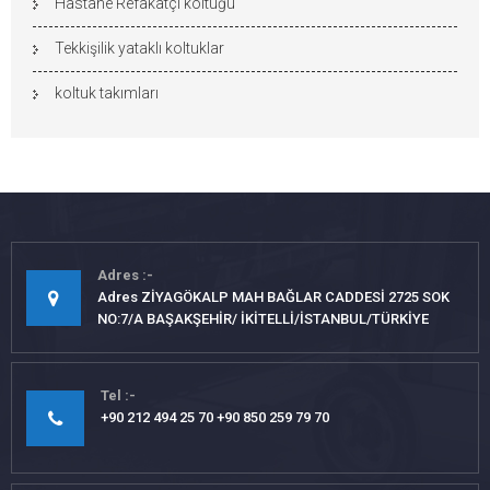
Hastane Refakatçi koltuğu
Tekkişilik yataklı koltuklar
koltuk takımları
Adres
Adres ZİYAGÖKALP MAH BAĞLAR CADDESİ 2725 SOK
NO:7/A BAŞAKŞEHİR/ İKİTELLİ/İSTANBUL/TÜRKİYE
Tel
+90 212 494 25 70 +90 850 259 79 70