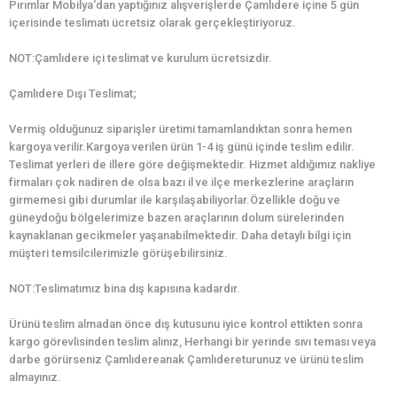
Pırımlar Mobilya‘dan yaptığınız alışverişlerde Çamlıdere içine 5 gün
içerisinde teslimatı ücretsiz olarak gerçekleştiriyoruz.
NOT:Çamlıdere içi teslimat ve kurulum ücretsizdir.
Çamlıdere Dışı Teslimat;
Vermiş olduğunuz siparişler üretimi tamamlandıktan sonra hemen
kargoya verilir.Kargoya verilen ürün 1-4 iş günü içinde teslim edilir.
Teslimat yerleri de illere göre değişmektedir. Hizmet aldığımız nakliye
firmaları çok nadiren de olsa bazı il ve ilçe merkezlerine araçların
girmemesi gibi durumlar ile karşılaşabiliyorlar.Özellikle doğu ve
güneydoğu bölgelerimize bazen araçlarının dolum sürelerinden
kaynaklanan gecikmeler yaşanabilmektedir. Daha detaylı bilgi için
müşteri temsilcilerimizle görüşebilirsiniz.
NOT:Teslimatımız bina dış kapısına kadardır.
Ürünü teslim almadan önce dış kutusunu iyice kontrol ettikten sonra
kargo görevlisinden teslim alınız, Herhangi bir yerinde sıvı teması veya
darbe görürseniz Çamlıdereanak Çamlıdereturunuz ve ürünü teslim
almayınız.