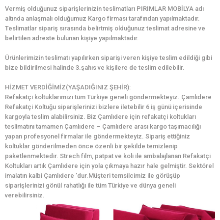
Vermiş olduğunuz siparişlerinizin teslimatları PIRIMLAR MOBİLYA adı
altında anlaşmalı olduğumuz Kargo firması tarafından yapılmaktadır.
Teslimatlar sipariş sırasında belirtmiş olduğunuz teslimat adresine ve
belirtilen adreste bulunan kişiye yapılmaktadır.
Ürünlerimizin teslimatı yapılırken siparişi veren kişiye teslim edildiği gibi
bize bildirilmesi halinde 3.şahıs ve kişilere de teslim edilebilir.
HİZMET VERDİĞİMİZ(YAŞADIĞINIZ ŞEHİR):
Refakatçi koltuklarımızı tüm Türkiye geneli göndermekteyiz. Çamlıdere
Refakatçi Koltuğu siparişlerinizi bizlere iletebilir 6 iş günü içerisinde
kargoyla teslim alabilirsiniz. Biz Çamlıdere için refakatçi koltukları
teslimatını tamamen Çamlıdere – Çamlıdere arası kargo taşımacılığı
yapan profesyonel firmalar ile göndermekteyiz. Sipariş ettiğiniz
koltuklar gönderilmeden önce özenli bir şekilde temizlenip
paketlenmektedir. Strech film, patpat ve koli ile ambalajlanan Refakatçi
Koltukları artık Çamlıdere için yola çıkmaya hazır hale gelmiştir. Sektörel
imalatın kalbi Çamlıdere ’dur.Müşteri temsilcimiz ile görüşüp
siparişlerinizi gönül rahatlığı ile tüm Türkiye ve dünya geneli
verebilirsiniz.