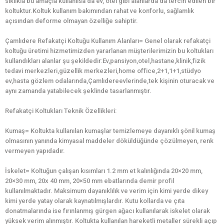
sıklıkla bu amaçla kullanılsa da ev, otel gibi alanlarda da tercih edilen bir
koltuktur.Koltuk kullanım bakımından rahat ve konforlu, sağlamlık
açısından deforme olmayan özelliğe sahiptir.
Çamlıdere Refakatçi Koltuğu Kullanım Alanları= Genel olarak refakatçi
koltuğu üretimi hizmetimizden yararlanan müşterilerimizin bu koltukları
kullandıkları alanlar şu şekildedir:Ev,pansiyon,otel,hastane,klinik,fizik
tedavi merkezleri,güzellik merkezleri,home office,2+1,1+1,stüdyo
ev,hasta gözlem odalarında,Çamlıdereevlerinde,tek kişinin oturacak ve
aynı zamanda yatabilecek şeklinde tasarlanmıştır.
Refakatçi Koltukları Teknik Özellikleri:
Kumaş= Koltukta kullanılan kumaşlar temizlemeye dayanıklı şönil kumaş
olmasının yanında kimyasal maddeler döküldüğünde çözülmeyen, renk
vermeyen yapıdadır.
İskelet= Koltuğun çalışan kısımları 1.2 mm et kalınlığında 20×20 mm,
20×30 mm, 20x 40 mm, 20×50 mm ebatlarında demir profil
kullanılmaktadır. Maksimum dayanıklılık ve verim için kimi yerde dikey
kimi yerde yatay olarak kaynatılmışlardır. Kutu kollarda ve çıta
donatmalarında ise fırınlanmış gürgen ağacı kullanılarak iskelet olarak
yüksek verim alınmıştır. Koltukta kullanılan hareketli metaller sürekli açıp