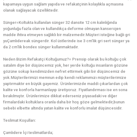
kapamaya uygun sağlam yapıda ve refakatçinin kolaylıkla açmasına
olanak sağlayacak özelliktedir.
Sünger=Koltukta kullanılan sünger 32 dansite 12 cm kalınlığında
yoğunluğu fazla olan ve kullandıkça deforme olmayan kanserojen
madde ihtiva etmeyen sağlıklı bir malzemedir.Müşteri isteğine bağlı gri
yuÇamlıdereak süngerdir. Kol üstlerinde ise 3 cm’lik gri sert sünger ya
da 2 cm’lik bondex sünger kullanmaktadır.
Neden Bizim Refakatçi Koltuğumuz?= Prensip olarak bu koltuğu çok
satalım diye bir düşüncemiz yok, her yerde koltuğu insanların gözüne
gözüne sokup kendimizden nefret ettirmek gibi bir düşüncemiz de
yok.Müşterilerimizi memnun edip kendi reklamımızı müşterilerimize
yaptırmaktır en büyük gayemiz. Ürünlerimizde maddi çıkarlardan çok
kalite ve konforla harmanlayıp üretiyoruz. Fiyatlandırması ise en sona
bırakılmıştır. Ürünlerimize dikkat ederseniz piyasadaki ve diğer
firmalardaki koltuklara oranla daha bir hoş göze gelmektedir,bunun
sebebi elbette altında yatan kalite ve konforlu imalat düşüncesidir.
Teslimat Koşulları:
Çamlıdere İçi teslimatlarda;