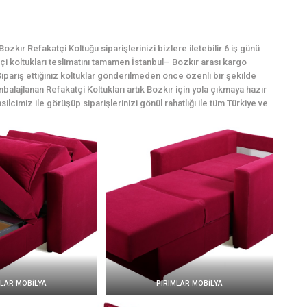
zkır Refakatçi Koltuğu siparişlerinizi bizlere iletebilir 6 iş günü
atçi koltukları teslimatını tamamen İstanbul– Bozkır arası kargo
ipariş ettiğiniz koltuklar gönderilmeden önce özenli bir şekilde
balajlanan Refakatçi Koltukları artık Bozkır için yola çıkmaya hazır
silcimiz ile görüşüp siparişlerinizi gönül rahatlığı ile tüm Türkiye ve
MLAR MOBİLYA
PIRIMLAR MOBİLYA