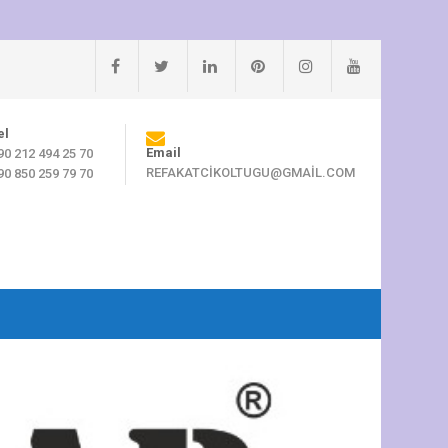
el
Email
90 212 494 25 70
REFAKATCIKOLTUGU@GMAIL.COM
90 850 259 79 70