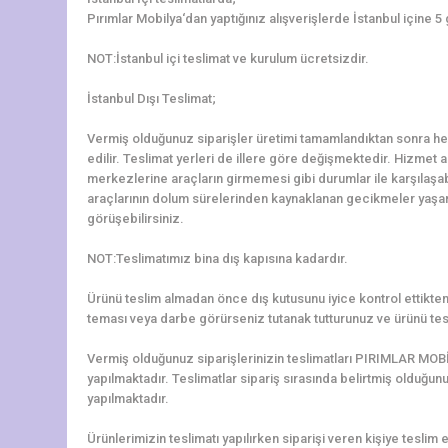
Pırımlar Mobilya‘dan yaptığınız alışverişlerde İstanbul içine 5
NOT:İstanbul içi teslimat ve kurulum ücretsizdir.
İstanbul Dışı Teslimat;
Vermiş olduğunuz siparişler üretimi tamamlandıktan sonra hem
edilir. Teslimat yerleri de illere göre değişmektedir. Hizmet al
merkezlerine araçların girmemesi gibi durumlar ile karşılaş
araçlarının dolum sürelerinden kaynaklanan gecikmeler yaşanab
görüşebilirsiniz.
NOT:Teslimatımız bina dış kapısına kadardır.
Ürünü teslim almadan önce dış kutusunu iyice kontrol ettikten 
teması veya darbe görürseniz tutanak tutturunuz ve ürünü tes
Vermiş olduğunuz siparişlerinizin teslimatları PIRIMLAR MOBİ
yapılmaktadır. Teslimatlar sipariş sırasında belirtmiş olduğun
yapılmaktadır.
Ürünlerimizin teslimatı yapılırken siparişi veren kişiye teslim e