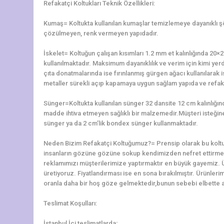
Refakatçi Koltukları Teknik Özellikleri:
Kumaş= Koltukta kullanılan kumaşlar temizlemeye dayanıklı 
çözülmeyen, renk vermeyen yapıdadır.
İskelet= Koltuğun çalışan kısımları 1.2 mm et kalınlığında 2
kullanılmaktadır. Maksimum dayanıklılık ve verim için kimi yerd
çıta donatmalarında ise fırınlanmış gürgen ağacı kullanılarak is
metaller sürekli açıp kapamaya uygun sağlam yapıda ve refaka
Sünger=Koltukta kullanılan sünger 32 dansite 12 cm kalınlığ
madde ihtiva etmeyen sağlıklı bir malzemedir.Müşteri isteğine 
sünger ya da 2 cm’lik bondex sünger kullanmaktadır.
Neden Bizim Refakatçi Koltuğumuz?= Prensip olarak bu koltu
insanların gözüne gözüne sokup kendimizden nefret ettirme
reklamımızı müşterilerimize yaptırmaktır en büyük gayemiz. 
üretiyoruz. Fiyatlandırması ise en sona bırakılmıştır. Ürünler
oranla daha bir hoş göze gelmektedir,bunun sebebi elbette alt
Teslimat Koşulları:
İstanbul İçi teslimatlarda;