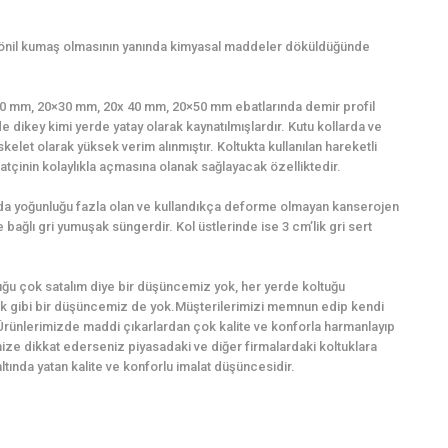
şönil kumaş olmasının yanında kimyasal maddeler döküldüğünde
0×20 mm, 20×30 mm, 20x 40 mm, 20×50 mm ebatlarında demir profil
e dikey kimi yerde yatay olarak kaynatılmışlardır. Kutu kollarda ve
kelet olarak yüksek verim alınmıştır. Koltukta kullanılan hareketli
tçinin kolaylıkla açmasına olanak sağlayacak özelliktedir.
ında yoğunluğu fazla olan ve kullandıkça deforme olmayan kanserojen
bağlı gri yumuşak süngerdir. Kol üstlerinde ise 3 cm’lik gri sert
ğu çok satalım diye bir düşüncemiz yok, her yerde koltuğu
k gibi bir düşüncemiz de yok.Müşterilerimizi memnun edip kendi
Ürünlerimizde maddi çıkarlardan çok kalite ve konforla harmanlayıp
imize dikkat ederseniz piyasadaki ve diğer firmalardaki koltuklara
ında yatan kalite ve konforlu imalat düşüncesidir.