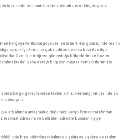
 gün içerisinde teslimatı ücretsiz olarak gerçekleştiriyoruz.
en kargoya verilir.Kargoya verilen ürün 1-4 iş günü içinde teslim
dığımız nakliye firmaları çok nadiren de olsa bazı il ve ilçe
abiliyorlar.Özellikle doğu ve güneydoğu bölgelerimize bazen
ilmektedir. Daha detaylı bilgi için müşteri temsilcilerimizle
sonra kargo görevlisinden teslim alınız, Herhangi bir yerinde sıvı
lim almayınız.
LYA adı altında anlaşmalı olduğumuz Kargo firması tarafından
uz teslimat adresine ve belirtilen adreste bulunan kişiye
dildiği gibi bize bildirilmesi halinde 3.şahıs ve kişilere de teslim