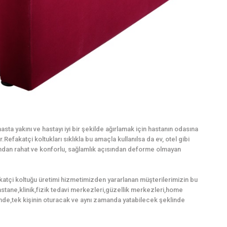
sta yakını ve hastayı iyi bir şekilde ağırlamak için hastanın odasına
Refakatçi koltukları sıklıkla bu amaçla kullanılsa da ev, otel gibi
mından rahat ve konforlu, sağlamlık açısından deforme olmayan
katçi koltuğu üretimi hizmetimizden yararlanan müşterilerimizin bu
,hastane,klinik,fizik tedavi merkezleri,güzellik merkezleri,home
nde,tek kişinin oturacak ve aynı zamanda yatabilecek şeklinde