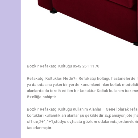
Bozkır Refakatçi Koltuğu 0542 251 11 70
Refakatçi Koltukları Nedir?= Refakatçi koltuğu hastanelerde ha
ya da odasına yakın bir yerde konumlandırılan koltuk modelidir.
alanlarda da tercih edilen bir koltuktur.Koltuk kullanım bakı
özelliğe sahiptir.
Bozkır Refakatçi Koltuğu Kullanım Alanları= Genel olarak refa
koltukları kullandıkları alanlar şu şekildedir:Ev,pansiyon,otel
office,2+1,1+1,stüdyo ev,hasta gözlem odalarında,orduevleri
tasarlanmıştır.