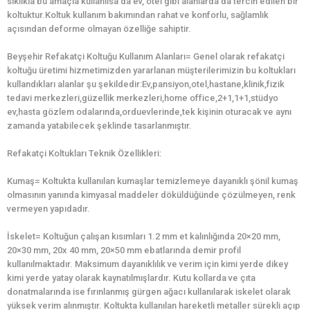
sıklıkla bu amaçla kullanılsa da ev, otel gibi alanlarda da tercih edilen bir
koltuktur.Koltuk kullanım bakımından rahat ve konforlu, sağlamlık
açısından deforme olmayan özelliğe sahiptir.
Beyşehir Refakatçi Koltuğu Kullanım Alanları= Genel olarak refakatçi
koltuğu üretimi hizmetimizden yararlanan müşterilerimizin bu koltukları
kullandıkları alanlar şu şekildedir:Ev,pansiyon,otel,hastane,klinik,fizik
tedavi merkezleri,güzellik merkezleri,home office,2+1,1+1,stüdyo
ev,hasta gözlem odalarında,orduevlerinde,tek kişinin oturacak ve aynı
zamanda yatabilecek şeklinde tasarlanmıştır.
Refakatçi Koltukları Teknik Özellikleri:
Kumaş= Koltukta kullanılan kumaşlar temizlemeye dayanıklı şönil kumaş
olmasının yanında kimyasal maddeler döküldüğünde çözülmeyen, renk
vermeyen yapıdadır.
İskelet= Koltuğun çalışan kısımları 1.2 mm et kalınlığında 20×20 mm,
20×30 mm, 20x 40 mm, 20×50 mm ebatlarında demir profil
kullanılmaktadır. Maksimum dayanıklılık ve verim için kimi yerde dikey
kimi yerde yatay olarak kaynatılmışlardır. Kutu kollarda ve çıta
donatmalarında ise fırınlanmış gürgen ağacı kullanılarak iskelet olarak
yüksek verim alınmıştır. Koltukta kullanılan hareketli metaller sürekli açıp