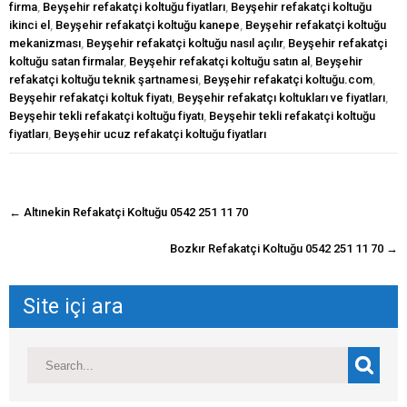
firma
,
Beyşehir refakatçi koltuğu fiyatları
,
Beyşehir refakatçi koltuğu
ikinci el
,
Beyşehir refakatçi koltuğu kanepe
,
Beyşehir refakatçi koltuğu
mekanizması
,
Beyşehir refakatçi koltuğu nasıl açılır
,
Beyşehir refakatçi
koltuğu satan firmalar
,
Beyşehir refakatçi koltuğu satın al
,
Beyşehir
refakatçi koltuğu teknik şartnamesi
,
Beyşehir refakatçi koltuğu.com
,
Beyşehir refakatçi koltuk fiyatı
,
Beyşehir refakatçı koltukları ve fiyatları
,
Beyşehir tekli refakatçi koltuğu fiyatı
,
Beyşehir tekli refakatçi koltuğu
fiyatları
,
Beyşehir ucuz refakatçi koltuğu fiyatları
navigasyon
←
Altınekin Refakatçi Koltuğu 0542 251 11 70
gönderisi
Bozkır Refakatçi Koltuğu 0542 251 11 70
→
Site içi ara