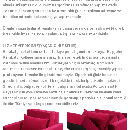
altında anlaşmalı olduğumuz Kargo firması tarafından yapılmaktadır.
Teslimatlar sipariş sırasında belirtmiş olduğunuz teslimat adresine ve
belirtilen adreste bulunan kişiye yapılmaktadır.
Ürünlerimizin teslimatı yapılırken siparişi veren kişiye teslim edildiği gibi
bize bildirilmesi halinde 3.şahıs ve kişilere de teslim edilebilir.
HİZMET VERDİĞİMİZ(YAŞADIĞINIZ ŞEHİR):
Refakatçi koltuklarımızı tüm Türkiye geneli göndermekteyiz. Beyşehir
Refakatçi Koltuğu siparişlerinizi bizlere iletebilir 6 iş günü içerisinde
kargoyla teslim alabilirsiniz. Biz Beyşehir için refakatçi koltukları
teslimatını tamamen İstanbul– Beyşehir arası kargo taşımacılığı yapan
profesyonel firmalar ile göndermekteyiz. Sipariş ettiğiniz koltuklar
gönderilmeden önce özenli bir şekilde temizlenip paketlenmektedir.
Strech film, patpat ve koli ile ambalajlanan Refakatçi Koltukları artık
Beyşehir için yola çıkmaya hazır hale gelmiştir. Sektörel imalatın kalbi
İstanbul’dur.Müşteri temsilcimiz ile görüşüp siparişlerinizi gönül rahatlığı
ile tüm Türkiye ve dünya geneli verebilirsiniz.