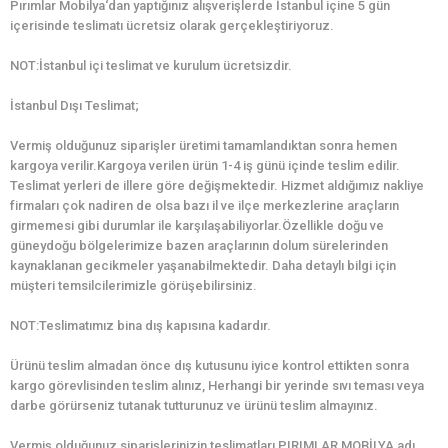
Pırımlar Mobilya‘dan yaptığınız alışverişlerde İstanbul içine 5 gün
içerisinde teslimatı ücretsiz olarak gerçekleştiriyoruz.
NOT:İstanbul içi teslimat ve kurulum ücretsizdir.
İstanbul Dışı Teslimat;
Vermiş olduğunuz siparişler üretimi tamamlandıktan sonra hemen
kargoya verilir.Kargoya verilen ürün 1-4 iş günü içinde teslim edilir.
Teslimat yerleri de illere göre değişmektedir. Hizmet aldığımız nakliye
firmaları çok nadiren de olsa bazı il ve ilçe merkezlerine araçların
girmemesi gibi durumlar ile karşılaşabiliyorlar.Özellikle doğu ve
güneydoğu bölgelerimize bazen araçlarının dolum sürelerinden
kaynaklanan gecikmeler yaşanabilmektedir. Daha detaylı bilgi için
müşteri temsilcilerimizle görüşebilirsiniz.
NOT:Teslimatımız bina dış kapısına kadardır.
Ürünü teslim almadan önce dış kutusunu iyice kontrol ettikten sonra
kargo görevlisinden teslim alınız, Herhangi bir yerinde sıvı teması veya
darbe görürseniz tutanak tutturunuz ve ürünü teslim almayınız.
Vermiş olduğunuz siparişlerinizin teslimatları PIRIMLAR MOBİLYA adı