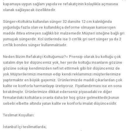
kapamaya uygun sağlam yapıda ve refakatçinin kolaylıkla açmasına
olanak sağlayacak özelliktedir.
Sünger=Koltukta kullanılan sünger 32 dansite 12 cm kalınlığında
yoğunluğu fazla olan ve kullandıkça deforme olmayan kanserojen
madde ihtiva etmeyen sağlıklı bir malzemedir.Müşteri isteğine bağlı gri
yumuşak süngerdir. Kol üstlerinde ise 3 cm’lik gri sert sünger ya da 2
cm’lik bondex sünger kullanmaktadır.
Neden Bizim Refakatçi Koltuğumuz?= Prensip olarak bu koltuğu çok
satalım diye bir düşüncemiz yok, her yerde koltuğu insanların gözüne
gözüne sokup kendimizden nefret ettirmek gibi bir düşüncemiz de
yok.Müşterilerimizi memnun edip kendi reklamımızı müşterilerimize
yaptırmaktır en büyük gayemiz. Ürünlerimizde maddi çıkarlardan çok
kalite ve konforla harmanlayıp üretiyoruz. Fiyatlandırması ise en sona
bırakılmıştır. Ürünlerimize dikkat ederseniz piyasadaki ve diğer
firmalardaki koltuklara oranla daha bir hoş göze gelmektedir,bunun
sebebi elbette altında yatan kalite ve konforlu imalat düşüncesidir.
Teslimat Koşulları:
İstanbul İçi teslimatlarda;