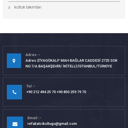
koltuk takımları
Adres
Adres ZİYAGÖKALP MAH BAĞLAR CADDESİ 2725 SOK
NO:7/A BAŞAKŞEHİR/ İKİTELLİ/İSTANBUL/TÜRKİYE
Tel
+90 212 494 25 70 +90 850 259 79 70
Email
refakatcikoltugu@gmail.com