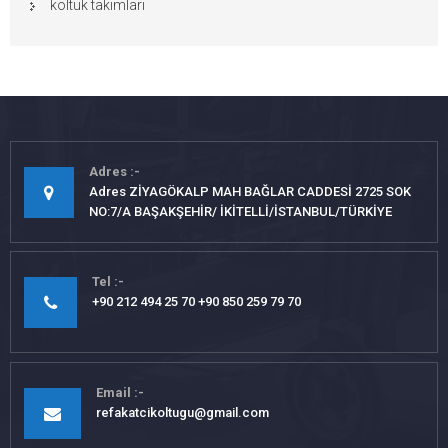
koltuk takımları
Adres
Adres ZİYAGÖKALP MAH BAĞLAR CADDESİ 2725 SOK
NO:7/A BAŞAKŞEHİR/ İKİTELLİ/İSTANBUL/TÜRKİYE
Tel
+90 212 494 25 70 +90 850 259 79 70
Email
refakatcikoltugu@gmail.com