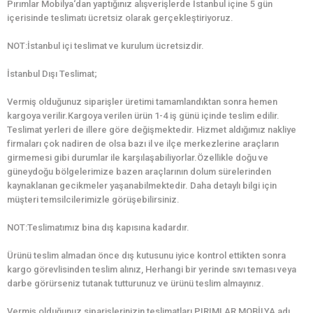
Pırımlar Mobilya‘dan yaptığınız alışverişlerde İstanbul içine 5 gün
içerisinde teslimatı ücretsiz olarak gerçekleştiriyoruz.
NOT:İstanbul içi teslimat ve kurulum ücretsizdir.
İstanbul Dışı Teslimat;
Vermiş olduğunuz siparişler üretimi tamamlandıktan sonra hemen
kargoya verilir.Kargoya verilen ürün 1-4 iş günü içinde teslim edilir.
Teslimat yerleri de illere göre değişmektedir. Hizmet aldığımız nakliye
firmaları çok nadiren de olsa bazı il ve ilçe merkezlerine araçların
girmemesi gibi durumlar ile karşılaşabiliyorlar.Özellikle doğu ve
güneydoğu bölgelerimize bazen araçlarının dolum sürelerinden
kaynaklanan gecikmeler yaşanabilmektedir. Daha detaylı bilgi için
müşteri temsilcilerimizle görüşebilirsiniz.
NOT:Teslimatımız bina dış kapısına kadardır.
Ürünü teslim almadan önce dış kutusunu iyice kontrol ettikten sonra
kargo görevlisinden teslim alınız, Herhangi bir yerinde sıvı teması veya
darbe görürseniz tutanak tutturunuz ve ürünü teslim almayınız.
Vermiş olduğunuz siparişlerinizin teslimatları PIRIMLAR MOBİLYA adı