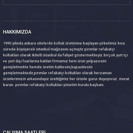
HAKKIMIZDA
1990 yılında ankara sitelerde koltuk üretimine başlayan şirketimiz kısa
sürede büyüyerek istanbul mağzasını açmıştır.pırımlar refakatçi
koltukları olarak ikitelli istanbul da faliyet göstermekteyiz.birçok yurt içi
ve yurt dışı fuarlarına katılan firmamız hem ürün yelpazesini
genişletmekte hemde üretim kalitesini,kapasitesini
genişletmektedir,pırımlar refakatçi koltukları olarak herzaman
ürünlerimizin arkasındayız ürettiğimiz her ürünle gurur duyuyoruz. murat
baran. pırımlar refakatçi koltukları yönetim kurulu başkanı.
ÇALIŞMA SAATLERI