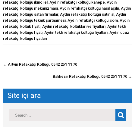
refakatçi koltuğu ikinci el
,
Aydın refakatçi koltuğu kanepe
,
Aydın
refakatçi koltuğu mekanizması
,
Aydın refakatçi koltuğu nasıl açılır
,
Aydın
refakatçi koltuğu satan firmalar
,
Aydın refakatçi koltuğu satın al
,
Aydın
refakatçi koltuğu teknik şartnamesi
,
Aydın refakatçi koltuğu.com
,
Aydın
refakatçi koltuk fiyatı
,
Aydın refakatçı koltukları ve fiyatları
,
Aydın tekli
refakatçi koltuğu fiyatı
,
Aydın tekli refakatçi koltuğu fiyatları
,
Aydın ucuz
refakatçi koltuğu fiyatları
navigasyon
←
Artvin Refakatçi Koltuğu 0542 251 11 70
gönderisi
Balıkesir Refakatçi Koltuğu 0542 251 11 70
→
Site içi ara