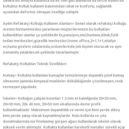
sıklıkla bu amaçla kullanılsa da ev, otel gibi alanlarda da tercih edilen bir
koltuktur.Koltuk kullanım bakımından rahat ve konforlu, sağlamlık
açısından deforme olmayan özelliğe sahiptir.
Aydın Refakatçi Koltuğu Kullanım Alanları= Genel olarak refakatçi koltuğu
üretimi hizmetimizden yararlanan müşterilerimizin bu koltukları
kullandıkları alanlar şu şekildedir:Ev,pansiyon,otel,hastane,klinik,fizik
tedavi merkezleri,güzellik merkezleri,home office,2+1,1+1,stüdyo
ev,hasta gözlem odalarında,orduevlerinde,tek kişinin oturacak ve aynı
zamanda yatabilecek şeklinde tasarlanmıştır.
Refakatçi Koltukları Teknik Özellikleri:
Kumaş= Koltukta kullanılan kumaşlar temizlemeye dayanıklı şönil kumaş
olmasının yanında kimyasal maddeler döküldüğünde çözülmeyen, renk
vermeyen yapıdadır.
İskelet= Koltuğun çalışan kısımları 1.2 mm et kalınlığında 20×20 mm,
20×30 mm, 20x 40 mm, 20×50 mm ebatlarında demir profil
kullanılmaktadır. Maksimum dayanıklılık ve verim için kimi yerde dikey
kimi yerde yatay olarak kaynatılmışlardır. Kutu kollarda ve çıta
donatmalarında ise fırınlanmış gürgen ağacı kullanılarak iskelet olarak
yüksek verim alınmıştır. Koltukta kullanılan hareketli metaller sürekli açıp