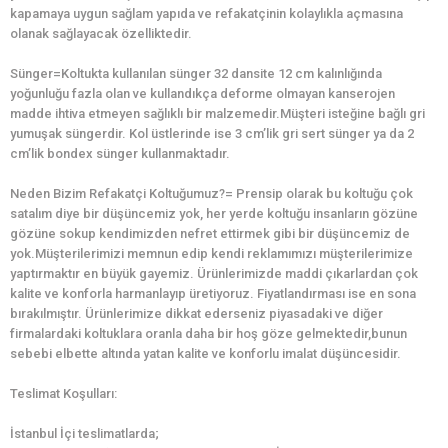
kapamaya uygun sağlam yapıda ve refakatçinin kolaylıkla açmasına
olanak sağlayacak özelliktedir.
Sünger=Koltukta kullanılan sünger 32 dansite 12 cm kalınlığında
yoğunluğu fazla olan ve kullandıkça deforme olmayan kanserojen
madde ihtiva etmeyen sağlıklı bir malzemedir.Müşteri isteğine bağlı gri
yumuşak süngerdir. Kol üstlerinde ise 3 cm’lik gri sert sünger ya da 2
cm’lik bondex sünger kullanmaktadır.
Neden Bizim Refakatçi Koltuğumuz?= Prensip olarak bu koltuğu çok
satalım diye bir düşüncemiz yok, her yerde koltuğu insanların gözüne
gözüne sokup kendimizden nefret ettirmek gibi bir düşüncemiz de
yok.Müşterilerimizi memnun edip kendi reklamımızı müşterilerimize
yaptırmaktır en büyük gayemiz. Ürünlerimizde maddi çıkarlardan çok
kalite ve konforla harmanlayıp üretiyoruz. Fiyatlandırması ise en sona
bırakılmıştır. Ürünlerimize dikkat ederseniz piyasadaki ve diğer
firmalardaki koltuklara oranla daha bir hoş göze gelmektedir,bunun
sebebi elbette altında yatan kalite ve konforlu imalat düşüncesidir.
Teslimat Koşulları:
İstanbul İçi teslimatlarda;