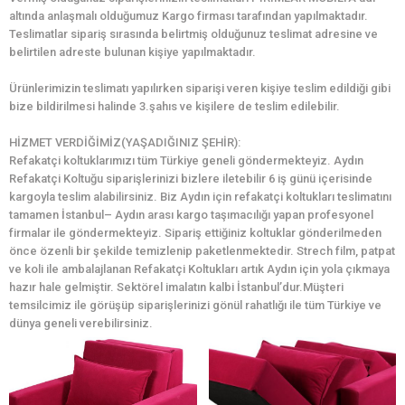
altında anlaşmalı olduğumuz Kargo firması tarafından yapılmaktadır.
Teslimatlar sipariş sırasında belirtmiş olduğunuz teslimat adresine ve
belirtilen adreste bulunan kişiye yapılmaktadır.
Ürünlerimizin teslimatı yapılırken siparişi veren kişiye teslim edildiği gibi
bize bildirilmesi halinde 3.şahıs ve kişilere de teslim edilebilir.
HİZMET VERDİĞİMİZ(YAŞADIĞINIZ ŞEHİR):
Refakatçi koltuklarımızı tüm Türkiye geneli göndermekteyiz. Aydın
Refakatçi Koltuğu siparişlerinizi bizlere iletebilir 6 iş günü içerisinde
kargoyla teslim alabilirsiniz. Biz Aydın için refakatçi koltukları teslimatını
tamamen İstanbul– Aydın arası kargo taşımacılığı yapan profesyonel
firmalar ile göndermekteyiz. Sipariş ettiğiniz koltuklar gönderilmeden
önce özenli bir şekilde temizlenip paketlenmektedir. Strech film, patpat
ve koli ile ambalajlanan Refakatçi Koltukları artık Aydın için yola çıkmaya
hazır hale gelmiştir. Sektörel imalatın kalbi İstanbul’dur.Müşteri
temsilcimiz ile görüşüp siparişlerinizi gönül rahatlığı ile tüm Türkiye ve
dünya geneli verebilirsiniz.