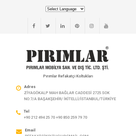
Pırımlar Refakatçi Koltukları
Adres
ZİYAGÖKALP MAH BAĞLAR CADDESİ 2725 SOK
NO:7/A BAŞAKŞEHİR/ İKİTELLİ/İSTANBUL/TÜRKİYE
Tel
+90 212 494 25 70 +90 850 259 79 70
Email