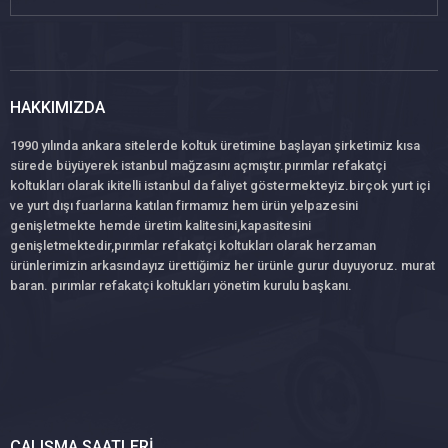
HAKKIMIZDA
1990 yılında ankara sitelerde koltuk üretimine başlayan şirketimiz kısa
sürede büyüyerek istanbul mağzasını açmıştır.pırımlar refakatçi
koltukları olarak ikitelli istanbul da faliyet göstermekteyiz.birçok yurt içi
ve yurt dışı fuarlarına katılan firmamız hem ürün yelpazesini
genişletmekte hemde üretim kalitesini,kapasitesini
genişletmektedir,pırımlar refakatçi koltukları olarak herzaman
ürünlerimizin arkasındayız ürettiğimiz her ürünle gurur duyuyoruz. murat
baran. pırımlar refakatçi koltukları yönetim kurulu başkanı.
ÇALIŞMA SAATLERI