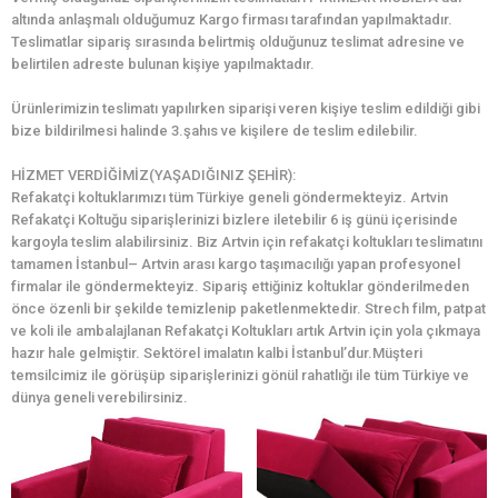
altında anlaşmalı olduğumuz Kargo firması tarafından yapılmaktadır.
Teslimatlar sipariş sırasında belirtmiş olduğunuz teslimat adresine ve
belirtilen adreste bulunan kişiye yapılmaktadır.
Ürünlerimizin teslimatı yapılırken siparişi veren kişiye teslim edildiği gibi
bize bildirilmesi halinde 3.şahıs ve kişilere de teslim edilebilir.
HİZMET VERDİĞİMİZ(YAŞADIĞINIZ ŞEHİR):
Refakatçi koltuklarımızı tüm Türkiye geneli göndermekteyiz. Artvin
Refakatçi Koltuğu siparişlerinizi bizlere iletebilir 6 iş günü içerisinde
kargoyla teslim alabilirsiniz. Biz Artvin için refakatçi koltukları teslimatını
tamamen İstanbul– Artvin arası kargo taşımacılığı yapan profesyonel
firmalar ile göndermekteyiz. Sipariş ettiğiniz koltuklar gönderilmeden
önce özenli bir şekilde temizlenip paketlenmektedir. Strech film, patpat
ve koli ile ambalajlanan Refakatçi Koltukları artık Artvin için yola çıkmaya
hazır hale gelmiştir. Sektörel imalatın kalbi İstanbul’dur.Müşteri
temsilcimiz ile görüşüp siparişlerinizi gönül rahatlığı ile tüm Türkiye ve
dünya geneli verebilirsiniz.