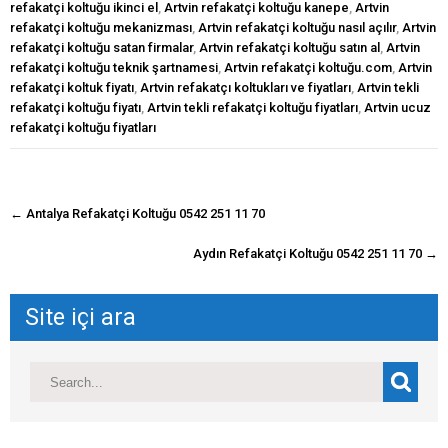
refakatçi koltuğu ikinci el
,
Artvin refakatçi koltuğu kanepe
,
Artvin
refakatçi koltuğu mekanizması
,
Artvin refakatçi koltuğu nasıl açılır
,
Artvin
refakatçi koltuğu satan firmalar
,
Artvin refakatçi koltuğu satın al
,
Artvin
refakatçi koltuğu teknik şartnamesi
,
Artvin refakatçi koltuğu.com
,
Artvin
refakatçi koltuk fiyatı
,
Artvin refakatçı koltukları ve fiyatları
,
Artvin tekli
refakatçi koltuğu fiyatı
,
Artvin tekli refakatçi koltuğu fiyatları
,
Artvin ucuz
refakatçi koltuğu fiyatları
navigasyon
←
Antalya Refakatçi Koltuğu 0542 251 11 70
gönderisi
Aydın Refakatçi Koltuğu 0542 251 11 70
→
Site içi ara