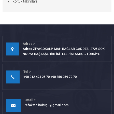
koltuk takımları
Adres
Adres ZİYAGÖKALP MAH BAĞLAR CADDESİ 2725 SOK
NO:7/A BAŞAKŞEHİR/ İKİTELLİ/İSTANBUL/TÜRKİYE
Tel
+90 212 494 25 70 +90 850 259 79 70
Email
refakatcikoltugu@gmail.com