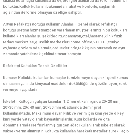
sıklıkla bu amaçla kullanılsa da ev, otel gibi alanlarda da tercih edilen bir
koltuktur.Koltuk kullanım bakımından rahat ve konforlu, sağlamlık
açısından deforme olmayan özelliğe sahiptir.
Artvin Refakatçi Koltuğu Kullanım Alanları= Genel olarak refakatçi
koltuğu üretimi hizmetimizden yararlanan müşterilerimizin bu koltukları
kullandıkları alanlar şu şekildedir:Ev,pansiyon,otel,hastane,klinik,fizik
tedavi merkezleri,güzellik merkezleri,home office,2+1,1+1,stüdyo
ev,hasta gözlem odalarında,orduevlerinde,tek kişinin oturacak ve aynı
zamanda yatabilecek şeklinde tasarlanmıştır.
Refakatçi Koltukları Teknik Özellikleri:
Kumaş= Koltukta kullanılan kumaşlar temizlemeye dayanıklı şönil kumaş
olmasının yanında kimyasal maddeler döküldüğünde çözülmeyen, renk
vermeyen yapıdadır.
İskelet= Koltuğun çalışan kısımları 1.2 mm et kalınlığında 20×20 mm,
20×30 mm, 20x 40 mm, 20×50 mm ebatlarında demir profil
kullanılmaktadır. Maksimum dayanıklılık ve verim için kimi yerde dikey
kimi yerde yatay olarak kaynatılmışlardır. Kutu kollarda ve çıta
donatmalarında ise fırınlanmış gürgen ağacı kullanılarak iskelet olarak
yüksek verim alınmıştır. Koltukta kullanılan hareketli metaller sürekli açıp