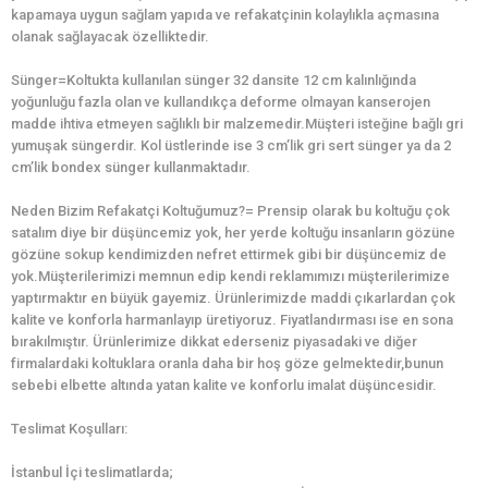
kapamaya uygun sağlam yapıda ve refakatçinin kolaylıkla açmasına
olanak sağlayacak özelliktedir.
Sünger=Koltukta kullanılan sünger 32 dansite 12 cm kalınlığında
yoğunluğu fazla olan ve kullandıkça deforme olmayan kanserojen
madde ihtiva etmeyen sağlıklı bir malzemedir.Müşteri isteğine bağlı gri
yumuşak süngerdir. Kol üstlerinde ise 3 cm’lik gri sert sünger ya da 2
cm’lik bondex sünger kullanmaktadır.
Neden Bizim Refakatçi Koltuğumuz?= Prensip olarak bu koltuğu çok
satalım diye bir düşüncemiz yok, her yerde koltuğu insanların gözüne
gözüne sokup kendimizden nefret ettirmek gibi bir düşüncemiz de
yok.Müşterilerimizi memnun edip kendi reklamımızı müşterilerimize
yaptırmaktır en büyük gayemiz. Ürünlerimizde maddi çıkarlardan çok
kalite ve konforla harmanlayıp üretiyoruz. Fiyatlandırması ise en sona
bırakılmıştır. Ürünlerimize dikkat ederseniz piyasadaki ve diğer
firmalardaki koltuklara oranla daha bir hoş göze gelmektedir,bunun
sebebi elbette altında yatan kalite ve konforlu imalat düşüncesidir.
Teslimat Koşulları:
İstanbul İçi teslimatlarda;