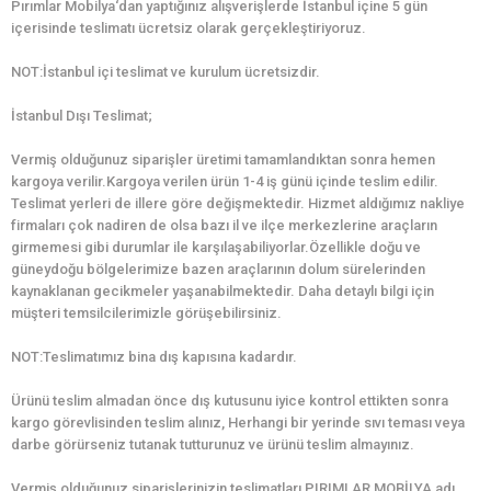
Pırımlar Mobilya‘dan yaptığınız alışverişlerde İstanbul içine 5 gün
içerisinde teslimatı ücretsiz olarak gerçekleştiriyoruz.
NOT:İstanbul içi teslimat ve kurulum ücretsizdir.
İstanbul Dışı Teslimat;
Vermiş olduğunuz siparişler üretimi tamamlandıktan sonra hemen
kargoya verilir.Kargoya verilen ürün 1-4 iş günü içinde teslim edilir.
Teslimat yerleri de illere göre değişmektedir. Hizmet aldığımız nakliye
firmaları çok nadiren de olsa bazı il ve ilçe merkezlerine araçların
girmemesi gibi durumlar ile karşılaşabiliyorlar.Özellikle doğu ve
güneydoğu bölgelerimize bazen araçlarının dolum sürelerinden
kaynaklanan gecikmeler yaşanabilmektedir. Daha detaylı bilgi için
müşteri temsilcilerimizle görüşebilirsiniz.
NOT:Teslimatımız bina dış kapısına kadardır.
Ürünü teslim almadan önce dış kutusunu iyice kontrol ettikten sonra
kargo görevlisinden teslim alınız, Herhangi bir yerinde sıvı teması veya
darbe görürseniz tutanak tutturunuz ve ürünü teslim almayınız.
Vermiş olduğunuz siparişlerinizin teslimatları PIRIMLAR MOBİLYA adı