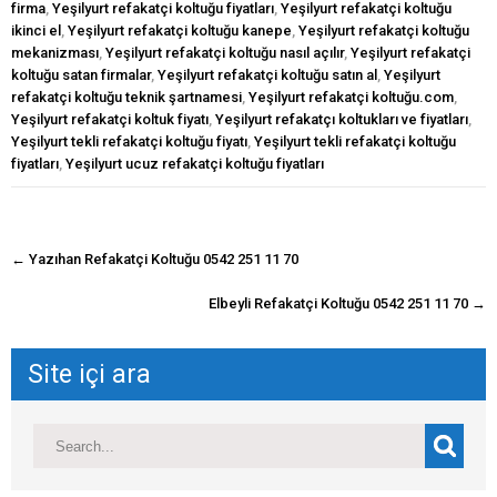
firma
,
Yeşilyurt refakatçi koltuğu fiyatları
,
Yeşilyurt refakatçi koltuğu
ikinci el
,
Yeşilyurt refakatçi koltuğu kanepe
,
Yeşilyurt refakatçi koltuğu
mekanizması
,
Yeşilyurt refakatçi koltuğu nasıl açılır
,
Yeşilyurt refakatçi
koltuğu satan firmalar
,
Yeşilyurt refakatçi koltuğu satın al
,
Yeşilyurt
refakatçi koltuğu teknik şartnamesi
,
Yeşilyurt refakatçi koltuğu.com
,
Yeşilyurt refakatçi koltuk fiyatı
,
Yeşilyurt refakatçı koltukları ve fiyatları
,
Yeşilyurt tekli refakatçi koltuğu fiyatı
,
Yeşilyurt tekli refakatçi koltuğu
fiyatları
,
Yeşilyurt ucuz refakatçi koltuğu fiyatları
navigasyon
←
Yazıhan Refakatçi Koltuğu 0542 251 11 70
gönderisi
Elbeyli Refakatçi Koltuğu 0542 251 11 70
→
Site içi ara