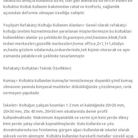
sıklıkla bu amaçla kullanılsa da ev, otel gibi alanlarda da tercih edilen bir
koltuktur.Koltuk kullanım bakımından rahat ve konforlu, sağlamlık
açısından deforme olmayan özelliğe sahiptir.
Yeşilyurt Refakatçi Koltuğu Kullanım Alanları= Genel olarak refakatçi
koltuğu üretimi hizmetimizden yararlanan müşterilerimizin bu koltukları
kullandıkları alanlar şu şekildedir:Ev,pansiyon,otel,hastane,klinik,fizik
tedavi merkezleri,güzellik merkezleri,home office,2+1,1+1,stüdyo
ev,hasta gözlem odalarında,orduevlerinde,tek kişinin oturacak ve aynı
zamanda yatabilecek şeklinde tasarlanmıştır.
Refakatçi Koltukları Teknik Özellikleri:
Kumaş= Koltukta kullanılan kumaşlar temizlemeye dayanıklı şönil kumaş
olmasının yanında kimyasal maddeler döküldüğünde çözülmeyen, renk
vermeyen yapıdadır.
İskelet= Koltuğun çalışan kısımları 1.2 mm et kalınlığında 20×20 mm,
20×30 mm, 20x 40 mm, 20×50 mm ebatlarında demir profil
kullanılmaktadır. Maksimum dayanıklılık ve verim için kimi yerde dikey
kimi yerde yatay olarak kaynatılmışlardır. Kutu kollarda ve çıta
donatmalarında ise fırınlanmış gürgen ağacı kullanılarak iskelet olarak
yüksek verim alınmıştır. Koltukta kullanılan hareketli metaller sürekli açıp