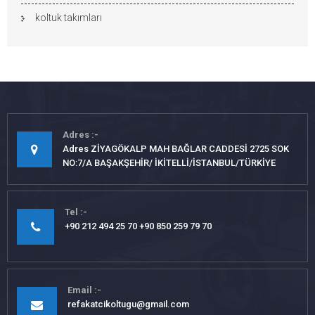
koltuk takımları
Adres
Adres ZİYAGÖKALP MAH BAĞLAR CADDESİ 2725 SOK
NO:7/A BAŞAKŞEHİR/ İKİTELLİ/İSTANBUL/TÜRKİYE
Tel
+90 212 494 25 70 +90 850 259 79 70
Email
refakatcikoltugu@gmail.com