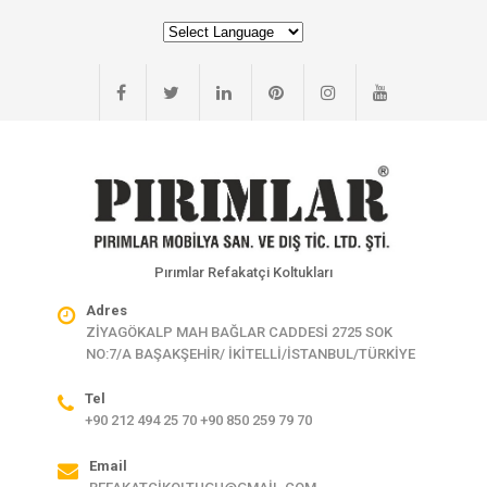
Pırımlar Refakatçi Koltukları
Adres
ZİYAGÖKALP MAH BAĞLAR CADDESİ 2725 SOK
NO:7/A BAŞAKŞEHİR/ İKİTELLİ/İSTANBUL/TÜRKİYE
Tel
+90 212 494 25 70 +90 850 259 79 70
Email