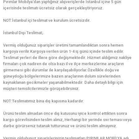
Pırımlar Mobilya‘dan yaptığınız alışverişlerde İstanbul içine 5 gün
içerisinde teslimatı ücretsiz olarak gerçekleştiriyoruz.
NOT:İstanbul içi teslimat ve kurulum ücretsizdir.
İstanbul Dışı Teslimat;
Vermiş olduğunuz siparişler üretimi tamamlandıktan sonra hemen
kargoya verilir.Kargoya verilen ürün 1-4 iş günü içinde teslim edilir.
Teslimat yerleri de illere göre değişmektedir. Hizmet aldığımız nakliye
firmaları çok nadiren de olsa bazı il ve ilçe merkezlerine araçların
girmemesi gibi durumlar ile karşılaşabiliyorlar.Özellikle doğu ve
güneydoğu bölgelerimize bazen araçlarının dolum sürelerinden
kaynaklanan gecikmeler yaşanabilmektedir. Daha detaylı bilgi için
müşteri temsilcilerimizle görüşebilirsiniz.
NOT:Teslimatımız bina dış kapısına kadardır.
Ürünü teslim almadan önce dış kutusunu iyice kontrol ettikten sonra
kargo görevlisinden teslim alınız, Herhangi bir yerinde sıvı teması veya
darbe görürseniz tutanak tutturunuz ve ürünü teslim almayınız.
Vermiş olduğunuz siparişlerinizin teslimatları PIRIMLAR MOBİLYA adı