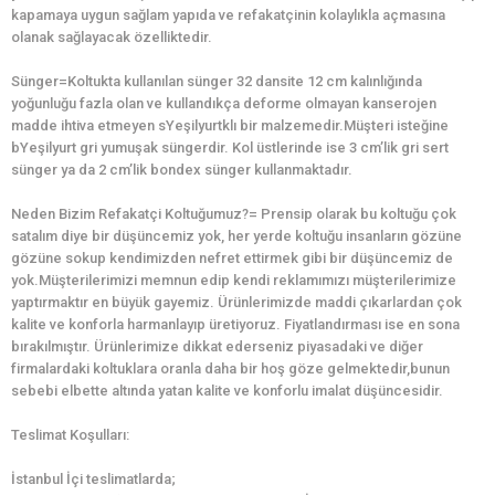
kapamaya uygun sağlam yapıda ve refakatçinin kolaylıkla açmasına
olanak sağlayacak özelliktedir.
Sünger=Koltukta kullanılan sünger 32 dansite 12 cm kalınlığında
yoğunluğu fazla olan ve kullandıkça deforme olmayan kanserojen
madde ihtiva etmeyen sYeşilyurtklı bir malzemedir.Müşteri isteğine
bYeşilyurt gri yumuşak süngerdir. Kol üstlerinde ise 3 cm’lik gri sert
sünger ya da 2 cm’lik bondex sünger kullanmaktadır.
Neden Bizim Refakatçi Koltuğumuz?= Prensip olarak bu koltuğu çok
satalım diye bir düşüncemiz yok, her yerde koltuğu insanların gözüne
gözüne sokup kendimizden nefret ettirmek gibi bir düşüncemiz de
yok.Müşterilerimizi memnun edip kendi reklamımızı müşterilerimize
yaptırmaktır en büyük gayemiz. Ürünlerimizde maddi çıkarlardan çok
kalite ve konforla harmanlayıp üretiyoruz. Fiyatlandırması ise en sona
bırakılmıştır. Ürünlerimize dikkat ederseniz piyasadaki ve diğer
firmalardaki koltuklara oranla daha bir hoş göze gelmektedir,bunun
sebebi elbette altında yatan kalite ve konforlu imalat düşüncesidir.
Teslimat Koşulları:
İstanbul İçi teslimatlarda;