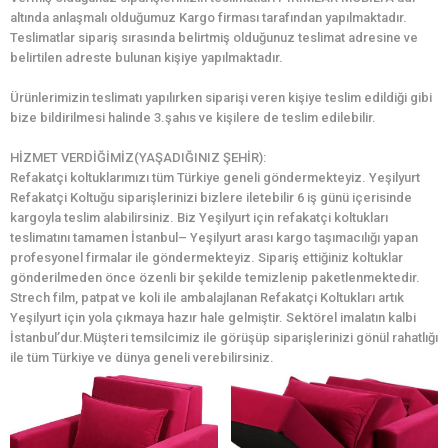
altında anlaşmalı olduğumuz Kargo firması tarafından yapılmaktadır.
Teslimatlar sipariş sırasında belirtmiş olduğunuz teslimat adresine ve
belirtilen adreste bulunan kişiye yapılmaktadır.
Ürünlerimizin teslimatı yapılırken siparişi veren kişiye teslim edildiği gibi
bize bildirilmesi halinde 3.şahıs ve kişilere de teslim edilebilir.
HİZMET VERDİĞİMİZ(YAŞADIĞINIZ ŞEHİR):
Refakatçi koltuklarımızı tüm Türkiye geneli göndermekteyiz. Yeşilyurt
Refakatçi Koltuğu siparişlerinizi bizlere iletebilir 6 iş günü içerisinde
kargoyla teslim alabilirsiniz. Biz Yeşilyurt için refakatçi koltukları
teslimatını tamamen İstanbul– Yeşilyurt arası kargo taşımacılığı yapan
profesyonel firmalar ile göndermekteyiz. Sipariş ettiğiniz koltuklar
gönderilmeden önce özenli bir şekilde temizlenip paketlenmektedir.
Strech film, patpat ve koli ile ambalajlanan Refakatçi Koltukları artık
Yeşilyurt için yola çıkmaya hazır hale gelmiştir. Sektörel imalatın kalbi
İstanbul’dur.Müşteri temsilcimiz ile görüşüp siparişlerinizi gönül rahatlığı
ile tüm Türkiye ve dünya geneli verebilirsiniz.