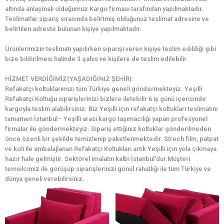
altında anlaşmalı olduğumuz Kargo firması tarafından yapılmaktadır.
Teslimatlar sipariş sırasında belirtmiş olduğunuz teslimat adresine ve
belirtilen adreste bulunan kişiye yapılmaktadır.
Ürünlerimizin teslimatı yapılırken siparişi veren kişiye teslim edildiği gibi
bize bildirilmesi halinde 3.şahıs ve kişilere de teslim edilebilir.
HİZMET VERDİĞİMİZ(YAŞADIĞINIZ ŞEHİR):
Refakatçi koltuklarımızı tüm Türkiye geneli göndermekteyiz. Yeşilli
Refakatçi Koltuğu siparişlerinizi bizlere iletebilir 6 iş günü içerisinde
kargoyla teslim alabilirsiniz. Biz Yeşilli için refakatçi koltukları teslimatını
tamamen İstanbul– Yeşilli arası kargo taşımacılığı yapan profesyonel
firmalar ile göndermekteyiz. Sipariş ettiğiniz koltuklar gönderilmeden
önce özenli bir şekilde temizlenip paketlenmektedir. Strech film, patpat
ve koli ile ambalajlanan Refakatçi Koltukları artık Yeşilli için yola çıkmaya
hazır hale gelmiştir. Sektörel imalatın kalbi İstanbul’dur.Müşteri
temsilcimiz ile görüşüp siparişlerinizi gönül rahatlığı ile tüm Türkiye ve
dünya geneli verebilirsiniz.