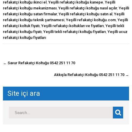
refakatçi koltuğu ikinci el
,
Yeşilli refakatçi koltuğu kanepe
,
Yeşilli
refakatçi koltuğu mekanizması
,
Yeşilli refakatçi koltuğu nasıl açılır
,
Yeşilli
refakatçi koltuğu satan firmalar
,
Yeşilli refakatçi koltuğu satın al
,
Yeşilli
refakatçi koltuğu teknik şartnamesi
,
Yeşilli refakatçi koltuğu.com
,
Yeşilli
refakatçi koltuk fiyatı
,
Yeşilli refakatçı koltukları ve fiyatları
,
Yeşilli tekli
refakatçi koltuğu fiyatı
,
Yeşilli tekli refakatçi koltuğu fiyatları
,
Yeşilli ucuz
refakatçi koltuğu fiyatları
navigasyon
←
Savur Refakatçi Koltuğu 0542 251 11 70
gönderisi
Akkışla Refakatçi Koltuğu 0542 251 11 70
→
Site içi ara