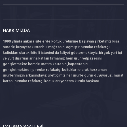
HAKKIMIZDA
1990 yılında ankara sitelerde koltuk üretimine başlayan şirketimiz kısa
sürede büyüyerek istanbul mağzasını açmıştır.pırımlar refakatçi
koltukları olarak ikitelli istanbul da faliyet göstermekteyiz.birçok yurt içi
ve yurt dışı fuarlarına katılan firmamız hem ürün yelpazesini
genişletmekte hemde üretim kalitesini,kapasitesini
genişletmektedir,pırımlar refakatçi koltukları olarak herzaman
ürünlerimizin arkasındayız ürettiğimiz her ürünle gurur duyuyoruz. murat
baran. pırımlar refakatçi koltukları yönetim kurulu başkanı.
ÇALIŞMA SAATLERI