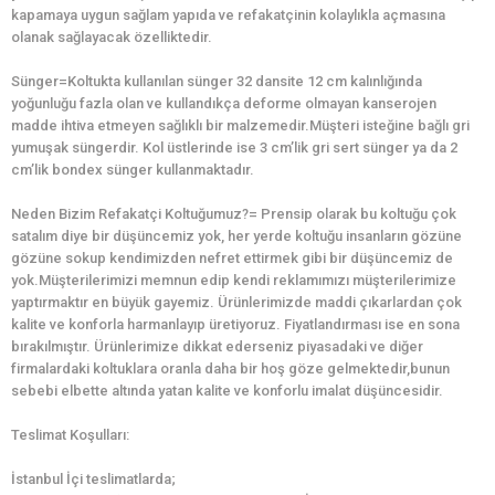
kapamaya uygun sağlam yapıda ve refakatçinin kolaylıkla açmasına
olanak sağlayacak özelliktedir.
Sünger=Koltukta kullanılan sünger 32 dansite 12 cm kalınlığında
yoğunluğu fazla olan ve kullandıkça deforme olmayan kanserojen
madde ihtiva etmeyen sağlıklı bir malzemedir.Müşteri isteğine bağlı gri
yumuşak süngerdir. Kol üstlerinde ise 3 cm’lik gri sert sünger ya da 2
cm’lik bondex sünger kullanmaktadır.
Neden Bizim Refakatçi Koltuğumuz?= Prensip olarak bu koltuğu çok
satalım diye bir düşüncemiz yok, her yerde koltuğu insanların gözüne
gözüne sokup kendimizden nefret ettirmek gibi bir düşüncemiz de
yok.Müşterilerimizi memnun edip kendi reklamımızı müşterilerimize
yaptırmaktır en büyük gayemiz. Ürünlerimizde maddi çıkarlardan çok
kalite ve konforla harmanlayıp üretiyoruz. Fiyatlandırması ise en sona
bırakılmıştır. Ürünlerimize dikkat ederseniz piyasadaki ve diğer
firmalardaki koltuklara oranla daha bir hoş göze gelmektedir,bunun
sebebi elbette altında yatan kalite ve konforlu imalat düşüncesidir.
Teslimat Koşulları:
İstanbul İçi teslimatlarda;