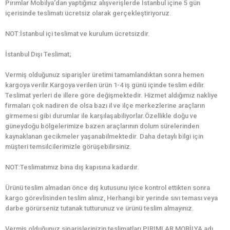
Pırımlar Mobilya‘dan yaptığınız alışverişlerde İstanbul içine 5 gün
içerisinde teslimatı ücretsiz olarak gerçekleştiriyoruz.
NOT:İstanbul içi teslimat ve kurulum ücretsizdir.
İstanbul Dışı Teslimat;
Vermiş olduğunuz siparişler üretimi tamamlandıktan sonra hemen
kargoya verilir.Kargoya verilen ürün 1-4 iş günü içinde teslim edilir.
Teslimat yerleri de illere göre değişmektedir. Hizmet aldığımız nakliye
firmaları çok nadiren de olsa bazı il ve ilçe merkezlerine araçların
girmemesi gibi durumlar ile karşılaşabiliyorlar.Özellikle doğu ve
güneydoğu bölgelerimize bazen araçlarının dolum sürelerinden
kaynaklanan gecikmeler yaşanabilmektedir. Daha detaylı bilgi için
müşteri temsilcilerimizle görüşebilirsiniz.
NOT:Teslimatımız bina dış kapısına kadardır.
Ürünü teslim almadan önce dış kutusunu iyice kontrol ettikten sonra
kargo görevlisinden teslim alınız, Herhangi bir yerinde sıvı teması veya
darbe görürseniz tutanak tutturunuz ve ürünü teslim almayınız.
Vermiş olduğunuz siparişlerinizin teslimatları PIRIMLAR MOBİLYA adı