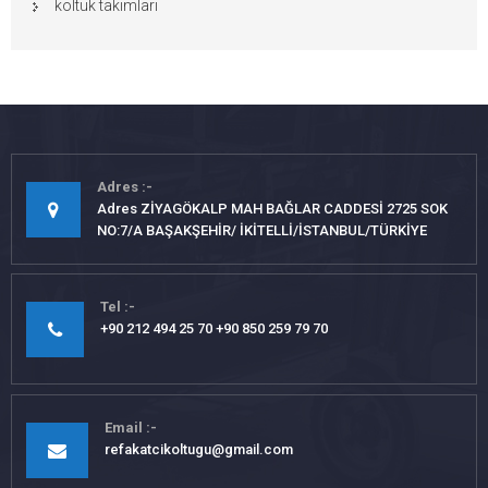
koltuk takımları
Adres
Adres ZİYAGÖKALP MAH BAĞLAR CADDESİ 2725 SOK
NO:7/A BAŞAKŞEHİR/ İKİTELLİ/İSTANBUL/TÜRKİYE
Tel
+90 212 494 25 70 +90 850 259 79 70
Email
refakatcikoltugu@gmail.com