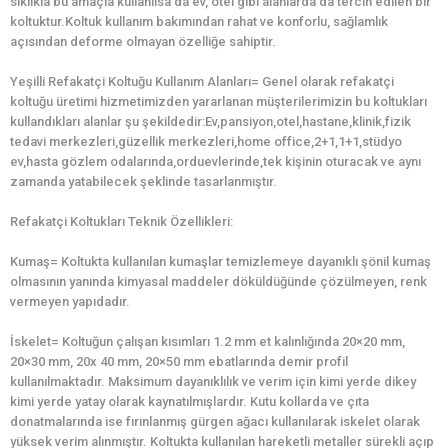
sıklıkla bu amaçla kullanılsa da ev, otel gibi alanlarda da tercih edilen bir
koltuktur.Koltuk kullanım bakımından rahat ve konforlu, sağlamlık
açısından deforme olmayan özelliğe sahiptir.
Yeşilli Refakatçi Koltuğu Kullanım Alanları= Genel olarak refakatçi
koltuğu üretimi hizmetimizden yararlanan müşterilerimizin bu koltukları
kullandıkları alanlar şu şekildedir:Ev,pansiyon,otel,hastane,klinik,fizik
tedavi merkezleri,güzellik merkezleri,home office,2+1,1+1,stüdyo
ev,hasta gözlem odalarında,orduevlerinde,tek kişinin oturacak ve aynı
zamanda yatabilecek şeklinde tasarlanmıştır.
Refakatçi Koltukları Teknik Özellikleri:
Kumaş= Koltukta kullanılan kumaşlar temizlemeye dayanıklı şönil kumaş
olmasının yanında kimyasal maddeler döküldüğünde çözülmeyen, renk
vermeyen yapıdadır.
İskelet= Koltuğun çalışan kısımları 1.2 mm et kalınlığında 20×20 mm,
20×30 mm, 20x 40 mm, 20×50 mm ebatlarında demir profil
kullanılmaktadır. Maksimum dayanıklılık ve verim için kimi yerde dikey
kimi yerde yatay olarak kaynatılmışlardır. Kutu kollarda ve çıta
donatmalarında ise fırınlanmış gürgen ağacı kullanılarak iskelet olarak
yüksek verim alınmıştır. Koltukta kullanılan hareketli metaller sürekli açıp