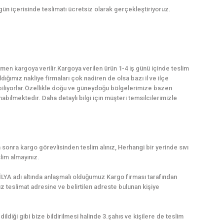
 gün içerisinde teslimatı ücretsiz olarak gerçekleştiriyoruz.
en kargoya verilir.Kargoya verilen ürün 1-4 iş günü içinde teslim
dığımız nakliye firmaları çok nadiren de olsa bazı il ve ilçe
abiliyorlar.Özellikle doğu ve güneydoğu bölgelerimize bazen
ilmektedir. Daha detaylı bilgi için müşteri temsilcilerimizle
sonra kargo görevlisinden teslim alınız, Herhangi bir yerinde sıvı
lim almayınız.
LYA adı altında anlaşmalı olduğumuz Kargo firması tarafından
uz teslimat adresine ve belirtilen adreste bulunan kişiye
dildiği gibi bize bildirilmesi halinde 3.şahıs ve kişilere de teslim