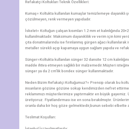
Refakatçi Koltukları Teknik Özellikleri:
Kumaş= Koltukta kullanılan kumaşlar temizlemeye dayanıklı 
çözülmeyen, renk vermeyen yapıdadır.
İskelet= Koltuğun çalışan kısımları 1.2 mm et kalınlığında 2
kullanılmaktadır. Maksimum dayanıklılık ve verim için kimi yerd
çıta donatmalarında ise fırınlanmış gürgen ağacı kullanılarak is
metaller sürekli açıp kapamaya uygun sağlam yapıda ve refaka
Sünger=Koltukta kullanılan sünger 32 dansite 12 cm kalınlığ
madde ihtiva etmeyen sağlıklı bir malzemedir.Müşteri isteğine 
sünger ya da 2 cm’lik bondex sünger kullanmaktadır.
Neden Bizim Refakatçi Koltuğumuz?= Prensip olarak bu koltu
insanların gözüne gözüne sokup kendimizden nefret ettirme
reklamımızı müşterilerimize yaptırmaktır en büyük gayemiz. 
üretiyoruz. Fiyatlandırması ise en sona bırakılmıştır. Ürünler
oranla daha bir hoş göze gelmektedir,bunun sebebi elbette alt
Teslimat Koşulları:
İstanbul İçi teslimatlarda;