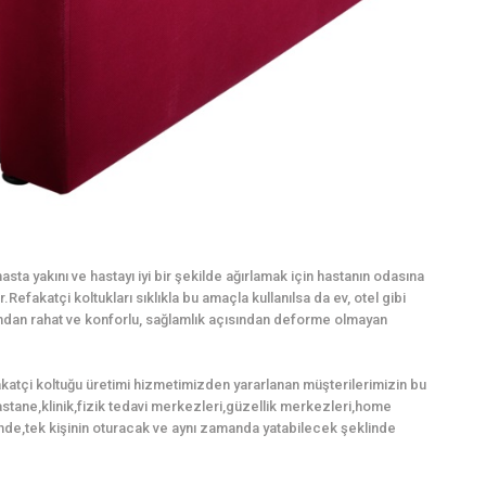
sta yakını ve hastayı iyi bir şekilde ağırlamak için hastanın odasına
Refakatçi koltukları sıklıkla bu amaçla kullanılsa da ev, otel gibi
mından rahat ve konforlu, sağlamlık açısından deforme olmayan
akatçi koltuğu üretimi hizmetimizden yararlanan müşterilerimizin bu
,hastane,klinik,fizik tedavi merkezleri,güzellik merkezleri,home
nde,tek kişinin oturacak ve aynı zamanda yatabilecek şeklinde