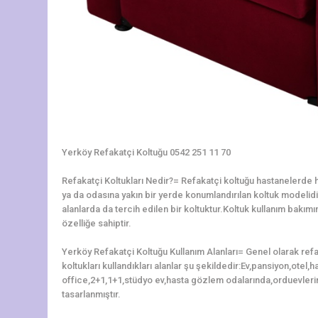
Yerköy Refakatçi Koltuğu 0542 251 11 70
Refakatçi Koltukları Nedir?= Refakatçi koltuğu hastanelerde ha
ya da odasına yakın bir yerde konumlandırılan koltuk modelidir.
alanlarda da tercih edilen bir koltuktur.Koltuk kullanım bakı
özelliğe sahiptir.
Yerköy Refakatçi Koltuğu Kullanım Alanları= Genel olarak ref
koltukları kullandıkları alanlar şu şekildedir:Ev,pansiyon,otel
office,2+1,1+1,stüdyo ev,hasta gözlem odalarında,orduevleri
tasarlanmıştır.