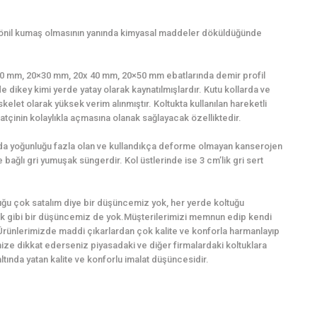
şönil kumaş olmasının yanında kimyasal maddeler döküldüğünde
0×20 mm, 20×30 mm, 20x 40 mm, 20×50 mm ebatlarında demir profil
e dikey kimi yerde yatay olarak kaynatılmışlardır. Kutu kollarda ve
kelet olarak yüksek verim alınmıştır. Koltukta kullanılan hareketli
tçinin kolaylıkla açmasına olanak sağlayacak özelliktedir.
ında yoğunluğu fazla olan ve kullandıkça deforme olmayan kanserojen
bağlı gri yumuşak süngerdir. Kol üstlerinde ise 3 cm’lik gri sert
ğu çok satalım diye bir düşüncemiz yok, her yerde koltuğu
k gibi bir düşüncemiz de yok.Müşterilerimizi memnun edip kendi
Ürünlerimizde maddi çıkarlardan çok kalite ve konforla harmanlayıp
imize dikkat ederseniz piyasadaki ve diğer firmalardaki koltuklara
ında yatan kalite ve konforlu imalat düşüncesidir.