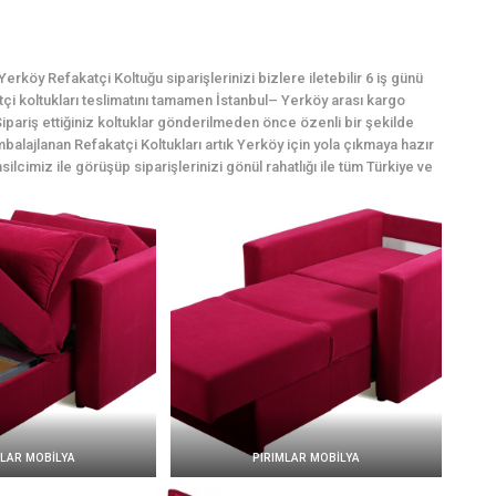
rköy Refakatçi Koltuğu siparişlerinizi bizlere iletebilir 6 iş günü
atçi koltukları teslimatını tamamen İstanbul– Yerköy arası kargo
ipariş ettiğiniz koltuklar gönderilmeden önce özenli bir şekilde
mbalajlanan Refakatçi Koltukları artık Yerköy için yola çıkmaya hazır
silcimiz ile görüşüp siparişlerinizi gönül rahatlığı ile tüm Türkiye ve
MLAR MOBİLYA
PIRIMLAR MOBİLYA