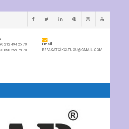
el
Email
90 212 494 25 70
REFAKATCIKOLTUGU@GMAIL.COM
90 850 259 79 70