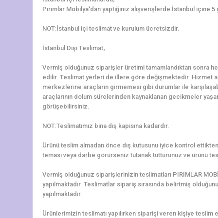
Pırımlar Mobilya‘dan yaptığınız alışverişlerde İstanbul içine 5
NOT:İstanbul içi teslimat ve kurulum ücretsizdir.
İstanbul Dışı Teslimat;
Vermiş olduğunuz siparişler üretimi tamamlandıktan sonra hem
edilir. Teslimat yerleri de illere göre değişmektedir. Hizmet al
merkezlerine araçların girmemesi gibi durumlar ile karşılaş
araçlarının dolum sürelerinden kaynaklanan gecikmeler yaşanab
görüşebilirsiniz.
NOT:Teslimatımız bina dış kapısına kadardır.
Ürünü teslim almadan önce dış kutusunu iyice kontrol ettikten 
teması veya darbe görürseniz tutanak tutturunuz ve ürünü tes
Vermiş olduğunuz siparişlerinizin teslimatları PIRIMLAR MOBİ
yapılmaktadır. Teslimatlar sipariş sırasında belirtmiş olduğun
yapılmaktadır.
Ürünlerimizin teslimatı yapılırken siparişi veren kişiye teslim e