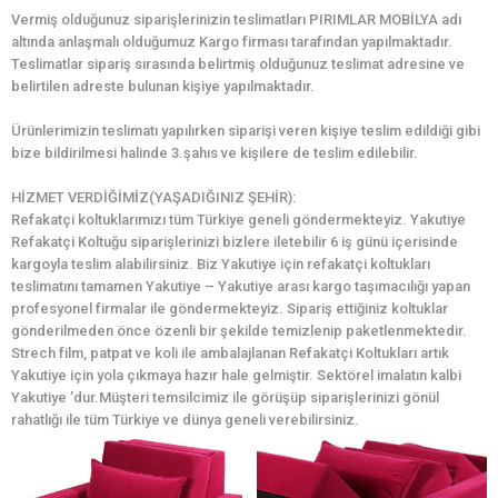
Vermiş olduğunuz siparişlerinizin teslimatları PIRIMLAR MOBİLYA adı
altında anlaşmalı olduğumuz Kargo firması tarafından yapılmaktadır.
Teslimatlar sipariş sırasında belirtmiş olduğunuz teslimat adresine ve
belirtilen adreste bulunan kişiye yapılmaktadır.
Ürünlerimizin teslimatı yapılırken siparişi veren kişiye teslim edildiği gibi
bize bildirilmesi halinde 3.şahıs ve kişilere de teslim edilebilir.
HİZMET VERDİĞİMİZ(YAŞADIĞINIZ ŞEHİR):
Refakatçi koltuklarımızı tüm Türkiye geneli göndermekteyiz. Yakutiye
Refakatçi Koltuğu siparişlerinizi bizlere iletebilir 6 iş günü içerisinde
kargoyla teslim alabilirsiniz. Biz Yakutiye için refakatçi koltukları
teslimatını tamamen Yakutiye – Yakutiye arası kargo taşımacılığı yapan
profesyonel firmalar ile göndermekteyiz. Sipariş ettiğiniz koltuklar
gönderilmeden önce özenli bir şekilde temizlenip paketlenmektedir.
Strech film, patpat ve koli ile ambalajlanan Refakatçi Koltukları artık
Yakutiye için yola çıkmaya hazır hale gelmiştir. Sektörel imalatın kalbi
Yakutiye ’dur.Müşteri temsilcimiz ile görüşüp siparişlerinizi gönül
rahatlığı ile tüm Türkiye ve dünya geneli verebilirsiniz.