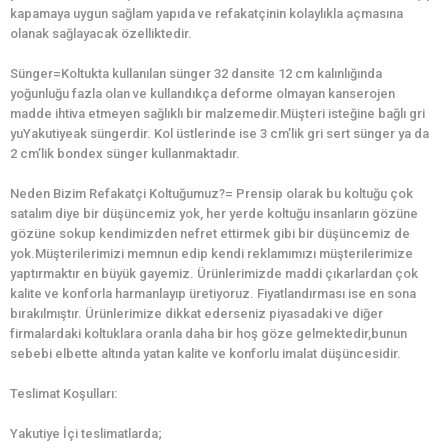
kapamaya uygun sağlam yapıda ve refakatçinin kolaylıkla açmasına
olanak sağlayacak özelliktedir.
Sünger=Koltukta kullanılan sünger 32 dansite 12 cm kalınlığında
yoğunluğu fazla olan ve kullandıkça deforme olmayan kanserojen
madde ihtiva etmeyen sağlıklı bir malzemedir.Müşteri isteğine bağlı gri
yuYakutiyeak süngerdir. Kol üstlerinde ise 3 cm’lik gri sert sünger ya da
2 cm’lik bondex sünger kullanmaktadır.
Neden Bizim Refakatçi Koltuğumuz?= Prensip olarak bu koltuğu çok
satalım diye bir düşüncemiz yok, her yerde koltuğu insanların gözüne
gözüne sokup kendimizden nefret ettirmek gibi bir düşüncemiz de
yok.Müşterilerimizi memnun edip kendi reklamımızı müşterilerimize
yaptırmaktır en büyük gayemiz. Ürünlerimizde maddi çıkarlardan çok
kalite ve konforla harmanlayıp üretiyoruz. Fiyatlandırması ise en sona
bırakılmıştır. Ürünlerimize dikkat ederseniz piyasadaki ve diğer
firmalardaki koltuklara oranla daha bir hoş göze gelmektedir,bunun
sebebi elbette altında yatan kalite ve konforlu imalat düşüncesidir.
Teslimat Koşulları:
Yakutiye İçi teslimatlarda;