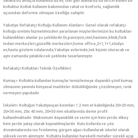
sıklıkla bu amaçla kullanılsa da ev, otel gibi alanlarda da tercih edilen bir
koltuktur.Koltuk kullanım bakımından rahat ve konforlu, sağlamlık
açısından deforme olmayan özelliğe sahiptir.
Yakutiye Refakatçi Koltuğu Kullanım Alanları= Genel olarak refakatçi
koltuğu üretimi hizmetimizden yararlanan müşterilerimizin bu koltukları
kullandıkları alanlar şu şekildedir:Ev,pansiyon,otel,hastane,klinik,fizik
tedavi merkezleri,güzellik merkezleri,home office,2+1,1+1,stüdyo
ev,hasta gözlem odalarında,Yakutiye evlerinde,tek kişinin oturacak ve
aynı zamanda yatabilecek şeklinde tasarlanmıştır.
Refakatçi Koltukları Teknik Özellikleri:
Kumaş= Koltukta kullanılan kumaşlar temizlemeye dayanıklı şönil kumaş
olmasının yanında kimyasal maddeler döküldüğünde çözülmeyen, renk
vermeyen yapıdadır.
İskelet= Koltuğun Yakutiyeışan kısımları 1.2 mm et kalınlığında 20×20 mm,
20×30 mm, 20x 40 mm, 20×50 mm ebatlarında demir profil
kullanılmaktadır. Maksimum dayanıklılık ve verim için kimi yerde dikey
kimi yerde yatay olarak kaynatılmışlardır. Kutu kollarda ve çıta
donatmalarında ise fırınlanmış gürgen ağacı kullanılarak iskelet olarak
yüksek verim alınmıştır. Koltukta kullanılan hareketli metaller sürekli açıp