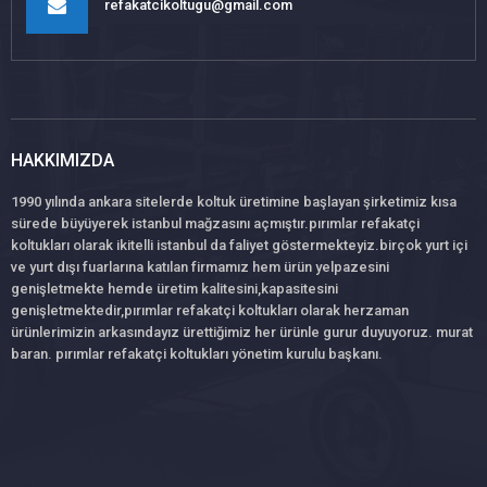
refakatcikoltugu@gmail.com
HAKKIMIZDA
1990 yılında ankara sitelerde koltuk üretimine başlayan şirketimiz kısa
sürede büyüyerek istanbul mağzasını açmıştır.pırımlar refakatçi
koltukları olarak ikitelli istanbul da faliyet göstermekteyiz.birçok yurt içi
ve yurt dışı fuarlarına katılan firmamız hem ürün yelpazesini
genişletmekte hemde üretim kalitesini,kapasitesini
genişletmektedir,pırımlar refakatçi koltukları olarak herzaman
ürünlerimizin arkasındayız ürettiğimiz her ürünle gurur duyuyoruz. murat
baran. pırımlar refakatçi koltukları yönetim kurulu başkanı.