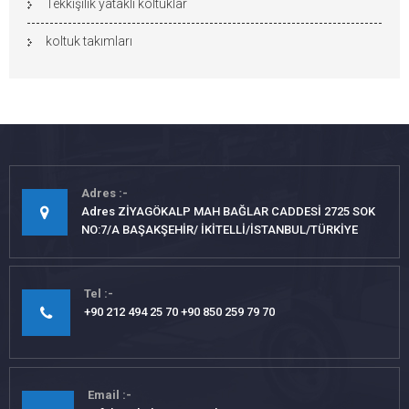
Tekkişilik yataklı koltuklar
koltuk takımları
Adres
Adres ZİYAGÖKALP MAH BAĞLAR CADDESİ 2725 SOK
NO:7/A BAŞAKŞEHİR/ İKİTELLİ/İSTANBUL/TÜRKİYE
Tel
+90 212 494 25 70 +90 850 259 79 70
Email