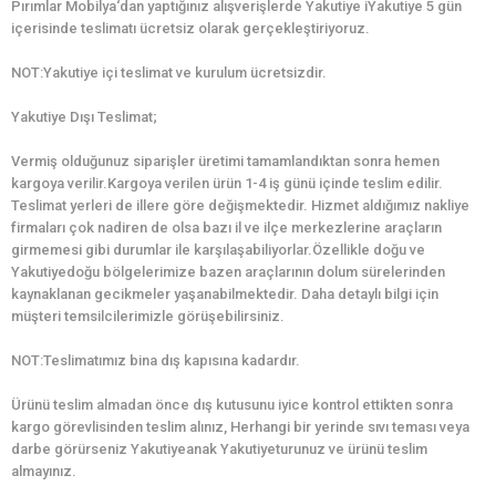
Pırımlar Mobilya‘dan yaptığınız alışverişlerde Yakutiye iYakutiye 5 gün
içerisinde teslimatı ücretsiz olarak gerçekleştiriyoruz.
NOT:Yakutiye içi teslimat ve kurulum ücretsizdir.
Yakutiye Dışı Teslimat;
Vermiş olduğunuz siparişler üretimi tamamlandıktan sonra hemen
kargoya verilir.Kargoya verilen ürün 1-4 iş günü içinde teslim edilir.
Teslimat yerleri de illere göre değişmektedir. Hizmet aldığımız nakliye
firmaları çok nadiren de olsa bazı il ve ilçe merkezlerine araçların
girmemesi gibi durumlar ile karşılaşabiliyorlar.Özellikle doğu ve
Yakutiyedoğu bölgelerimize bazen araçlarının dolum sürelerinden
kaynaklanan gecikmeler yaşanabilmektedir. Daha detaylı bilgi için
müşteri temsilcilerimizle görüşebilirsiniz.
NOT:Teslimatımız bina dış kapısına kadardır.
Ürünü teslim almadan önce dış kutusunu iyice kontrol ettikten sonra
kargo görevlisinden teslim alınız, Herhangi bir yerinde sıvı teması veya
darbe görürseniz Yakutiyeanak Yakutiyeturunuz ve ürünü teslim
almayınız.