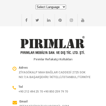
Pırımlar Refakatçi Koltukları
Adres
ZİYAGÖKALP MAH BAĞLAR CADDESİ 2725 SOK
NO:7/A BAŞAKŞEHİR/ İKİTELLİ/İSTANBUL/TÜRKİYE
Tel
+90 212 494 25 70 +90 850 259 79 70
Email