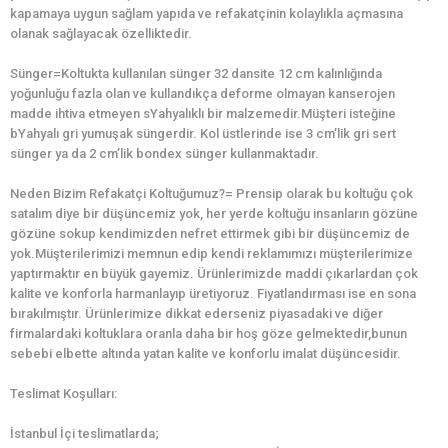
kapamaya uygun sağlam yapıda ve refakatçinin kolaylıkla açmasına
olanak sağlayacak özelliktedir.
Sünger=Koltukta kullanılan sünger 32 dansite 12 cm kalınlığında
yoğunluğu fazla olan ve kullandıkça deforme olmayan kanserojen
madde ihtiva etmeyen sYahyalıklı bir malzemedir.Müşteri isteğine
bYahyalı gri yumuşak süngerdir. Kol üstlerinde ise 3 cm’lik gri sert
sünger ya da 2 cm’lik bondex sünger kullanmaktadır.
Neden Bizim Refakatçi Koltuğumuz?= Prensip olarak bu koltuğu çok
satalım diye bir düşüncemiz yok, her yerde koltuğu insanların gözüne
gözüne sokup kendimizden nefret ettirmek gibi bir düşüncemiz de
yok.Müşterilerimizi memnun edip kendi reklamımızı müşterilerimize
yaptırmaktır en büyük gayemiz. Ürünlerimizde maddi çıkarlardan çok
kalite ve konforla harmanlayıp üretiyoruz. Fiyatlandırması ise en sona
bırakılmıştır. Ürünlerimize dikkat ederseniz piyasadaki ve diğer
firmalardaki koltuklara oranla daha bir hoş göze gelmektedir,bunun
sebebi elbette altında yatan kalite ve konforlu imalat düşüncesidir.
Teslimat Koşulları:
İstanbul İçi teslimatlarda;