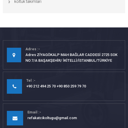
koltuk takımları
Adres
Adres ZİYAGÖKALP MAH BAĞLAR CADDESİ 2725 SOK
NO:7/A BAŞAKŞEHİR/ İKİTELLİ/İSTANBUL/TÜRKİYE
Tel
+90 212 494 25 70 +90 850 259 79 70
Email
refakatcikoltugu@gmail.com