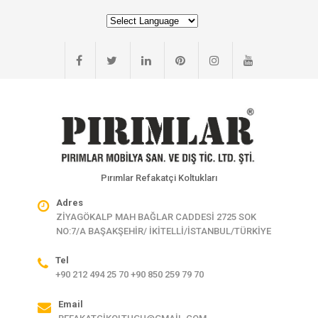
Pırımlar Refakatçi Koltukları
Adres
ZİYAGÖKALP MAH BAĞLAR CADDESİ 2725 SOK
NO:7/A BAŞAKŞEHİR/ İKİTELLİ/İSTANBUL/TÜRKİYE
Tel
+90 212 494 25 70 +90 850 259 79 70
Email