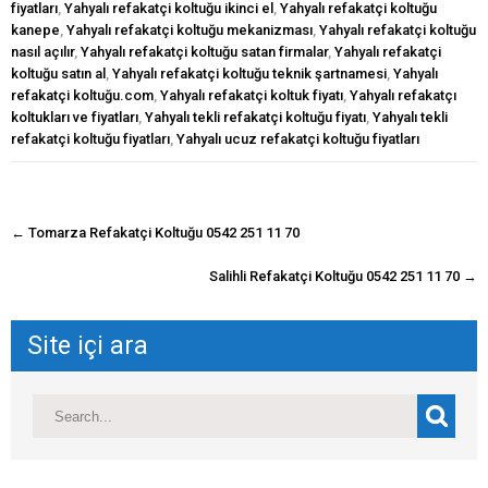
fiyatları
,
Yahyalı refakatçi koltuğu ikinci el
,
Yahyalı refakatçi koltuğu
kanepe
,
Yahyalı refakatçi koltuğu mekanizması
,
Yahyalı refakatçi koltuğu
nasıl açılır
,
Yahyalı refakatçi koltuğu satan firmalar
,
Yahyalı refakatçi
koltuğu satın al
,
Yahyalı refakatçi koltuğu teknik şartnamesi
,
Yahyalı
refakatçi koltuğu.com
,
Yahyalı refakatçi koltuk fiyatı
,
Yahyalı refakatçı
koltukları ve fiyatları
,
Yahyalı tekli refakatçi koltuğu fiyatı
,
Yahyalı tekli
refakatçi koltuğu fiyatları
,
Yahyalı ucuz refakatçi koltuğu fiyatları
navigasyon
←
Tomarza Refakatçi Koltuğu 0542 251 11 70
gönderisi
Salihli Refakatçi Koltuğu 0542 251 11 70
→
Site içi ara