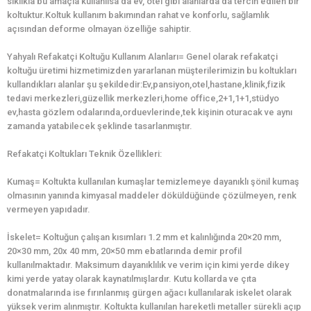
sıklıkla bu amaçla kullanılsa da ev, otel gibi alanlarda da tercih edilen bir
koltuktur.Koltuk kullanım bakımından rahat ve konforlu, sağlamlık
açısından deforme olmayan özelliğe sahiptir.
Yahyalı Refakatçi Koltuğu Kullanım Alanları= Genel olarak refakatçi
koltuğu üretimi hizmetimizden yararlanan müşterilerimizin bu koltukları
kullandıkları alanlar şu şekildedir:Ev,pansiyon,otel,hastane,klinik,fizik
tedavi merkezleri,güzellik merkezleri,home office,2+1,1+1,stüdyo
ev,hasta gözlem odalarında,orduevlerinde,tek kişinin oturacak ve aynı
zamanda yatabilecek şeklinde tasarlanmıştır.
Refakatçi Koltukları Teknik Özellikleri:
Kumaş= Koltukta kullanılan kumaşlar temizlemeye dayanıklı şönil kumaş
olmasının yanında kimyasal maddeler döküldüğünde çözülmeyen, renk
vermeyen yapıdadır.
İskelet= Koltuğun çalışan kısımları 1.2 mm et kalınlığında 20×20 mm,
20×30 mm, 20x 40 mm, 20×50 mm ebatlarında demir profil
kullanılmaktadır. Maksimum dayanıklılık ve verim için kimi yerde dikey
kimi yerde yatay olarak kaynatılmışlardır. Kutu kollarda ve çıta
donatmalarında ise fırınlanmış gürgen ağacı kullanılarak iskelet olarak
yüksek verim alınmıştır. Koltukta kullanılan hareketli metaller sürekli açıp