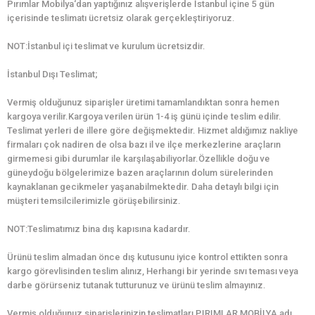
Pırımlar Mobilya‘dan yaptığınız alışverişlerde İstanbul içine 5 gün
içerisinde teslimatı ücretsiz olarak gerçekleştiriyoruz.
NOT:İstanbul içi teslimat ve kurulum ücretsizdir.
İstanbul Dışı Teslimat;
Vermiş olduğunuz siparişler üretimi tamamlandıktan sonra hemen
kargoya verilir.Kargoya verilen ürün 1-4 iş günü içinde teslim edilir.
Teslimat yerleri de illere göre değişmektedir. Hizmet aldığımız nakliye
firmaları çok nadiren de olsa bazı il ve ilçe merkezlerine araçların
girmemesi gibi durumlar ile karşılaşabiliyorlar.Özellikle doğu ve
güneydoğu bölgelerimize bazen araçlarının dolum sürelerinden
kaynaklanan gecikmeler yaşanabilmektedir. Daha detaylı bilgi için
müşteri temsilcilerimizle görüşebilirsiniz.
NOT:Teslimatımız bina dış kapısına kadardır.
Ürünü teslim almadan önce dış kutusunu iyice kontrol ettikten sonra
kargo görevlisinden teslim alınız, Herhangi bir yerinde sıvı teması veya
darbe görürseniz tutanak tutturunuz ve ürünü teslim almayınız.
Vermiş olduğunuz siparişlerinizin teslimatları PIRIMLAR MOBİLYA adı