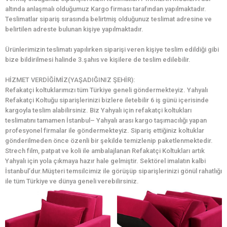
altında anlaşmalı olduğumuz Kargo firması tarafından yapılmaktadır.
Teslimatlar sipariş sırasında belirtmiş olduğunuz teslimat adresine ve
belirtilen adreste bulunan kişiye yapılmaktadır.
Ürünlerimizin teslimatı yapılırken siparişi veren kişiye teslim edildiği gibi
bize bildirilmesi halinde 3.şahıs ve kişilere de teslim edilebilir.
HİZMET VERDİĞİMİZ(YAŞADIĞINIZ ŞEHİR):
Refakatçi koltuklarımızı tüm Türkiye geneli göndermekteyiz. Yahyalı
Refakatçi Koltuğu siparişlerinizi bizlere iletebilir 6 iş günü içerisinde
kargoyla teslim alabilirsiniz. Biz Yahyalı için refakatçi koltukları
teslimatını tamamen İstanbul– Yahyalı arası kargo taşımacılığı yapan
profesyonel firmalar ile göndermekteyiz. Sipariş ettiğiniz koltuklar
gönderilmeden önce özenli bir şekilde temizlenip paketlenmektedir.
Strech film, patpat ve koli ile ambalajlanan Refakatçi Koltukları artık
Yahyalı için yola çıkmaya hazır hale gelmiştir. Sektörel imalatın kalbi
İstanbul’dur.Müşteri temsilcimiz ile görüşüp siparişlerinizi gönül rahatlığı
ile tüm Türkiye ve dünya geneli verebilirsiniz.