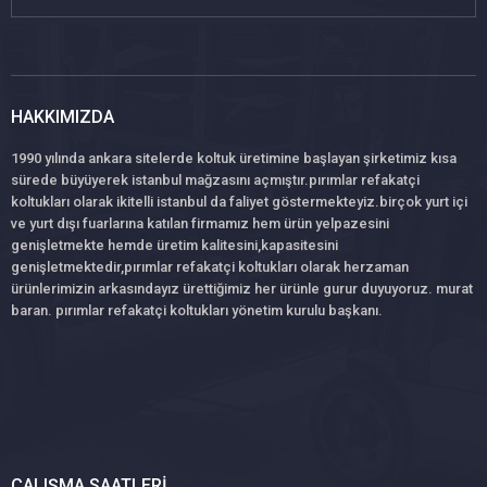
HAKKIMIZDA
1990 yılında ankara sitelerde koltuk üretimine başlayan şirketimiz kısa
sürede büyüyerek istanbul mağzasını açmıştır.pırımlar refakatçi
koltukları olarak ikitelli istanbul da faliyet göstermekteyiz.birçok yurt içi
ve yurt dışı fuarlarına katılan firmamız hem ürün yelpazesini
genişletmekte hemde üretim kalitesini,kapasitesini
genişletmektedir,pırımlar refakatçi koltukları olarak herzaman
ürünlerimizin arkasındayız ürettiğimiz her ürünle gurur duyuyoruz. murat
baran. pırımlar refakatçi koltukları yönetim kurulu başkanı.
ÇALIŞMA SAATLERI