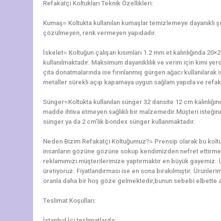
Refakatçi Koltukları Teknik Özellikleri:
Kumaş= Koltukta kullanılan kumaşlar temizlemeye dayanıklı 
çözülmeyen, renk vermeyen yapıdadır.
İskelet= Koltuğun çalışan kısımları 1.2 mm et kalınlığında 2
kullanılmaktadır. Maksimum dayanıklılık ve verim için kimi yerd
çıta donatmalarında ise fırınlanmış gürgen ağacı kullanılarak is
metaller sürekli açıp kapamaya uygun sağlam yapıda ve refaka
Sünger=Koltukta kullanılan sünger 32 dansite 12 cm kalınlığ
madde ihtiva etmeyen sağlıklı bir malzemedir.Müşteri isteğine 
sünger ya da 2 cm’lik bondex sünger kullanmaktadır.
Neden Bizim Refakatçi Koltuğumuz?= Prensip olarak bu koltu
insanların gözüne gözüne sokup kendimizden nefret ettirme
reklamımızı müşterilerimize yaptırmaktır en büyük gayemiz. 
üretiyoruz. Fiyatlandırması ise en sona bırakılmıştır. Ürünler
oranla daha bir hoş göze gelmektedir,bunun sebebi elbette alt
Teslimat Koşulları:
İstanbul İçi teslimatlarda;