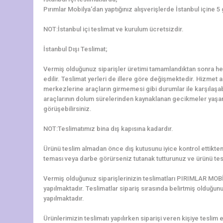
Pırımlar Mobilya‘dan yaptığınız alışverişlerde İstanbul içine 5
NOT:İstanbul içi teslimat ve kurulum ücretsizdir.
İstanbul Dışı Teslimat;
Vermiş olduğunuz siparişler üretimi tamamlandıktan sonra hem
edilir. Teslimat yerleri de illere göre değişmektedir. Hizmet al
merkezlerine araçların girmemesi gibi durumlar ile karşılaş
araçlarının dolum sürelerinden kaynaklanan gecikmeler yaşanab
görüşebilirsiniz.
NOT:Teslimatımız bina dış kapısına kadardır.
Ürünü teslim almadan önce dış kutusunu iyice kontrol ettikten 
teması veya darbe görürseniz tutanak tutturunuz ve ürünü tes
Vermiş olduğunuz siparişlerinizin teslimatları PIRIMLAR MOBİ
yapılmaktadır. Teslimatlar sipariş sırasında belirtmiş olduğun
yapılmaktadır.
Ürünlerimizin teslimatı yapılırken siparişi veren kişiye teslim e