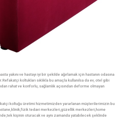
sta yakını ve hastayı iyi bir şekilde ağırlamak için hastanın odasına
Refakatçi koltukları sıklıkla bu amaçla kullanılsa da ev, otel gibi
mından rahat ve konforlu, sağlamlık açısından deforme olmayan
akatçi koltuğu üretimi hizmetimizden yararlanan müşterilerimizin bu
,hastane,klinik,fizik tedavi merkezleri,güzellik merkezleri,home
nde,tek kişinin oturacak ve aynı zamanda yatabilecek şeklinde