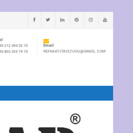
el
Email
90 212 494 25 70
REFAKATCIKOLTUGU@GMAIL.COM
90 850 259 79 70