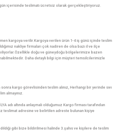
 gün içerisinde teslimatı ücretsiz olarak gerçekleştiriyoruz.
en kargoya verilir.Kargoya verilen ürün 1-4 iş günü içinde teslim
dığımız nakliye firmaları çok nadiren de olsa bazı il ve ilçe
abiliyorlar.Özellikle doğu ve güneydoğu bölgelerimize bazen
ilmektedir. Daha detaylı bilgi için müşteri temsilcilerimizle
sonra kargo görevlisinden teslim alınız, Herhangi bir yerinde sıvı
lim almayınız.
LYA adı altında anlaşmalı olduğumuz Kargo firması tarafından
uz teslimat adresine ve belirtilen adreste bulunan kişiye
dildiği gibi bize bildirilmesi halinde 3.şahıs ve kişilere de teslim