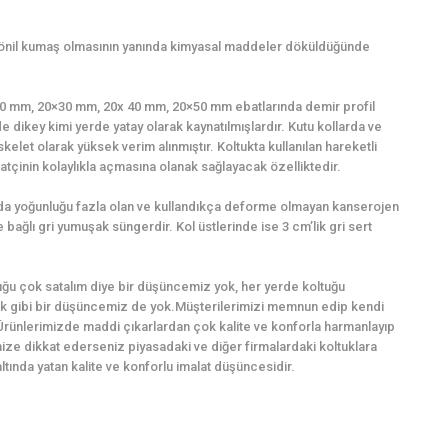
şönil kumaş olmasının yanında kimyasal maddeler döküldüğünde
0×20 mm, 20×30 mm, 20x 40 mm, 20×50 mm ebatlarında demir profil
e dikey kimi yerde yatay olarak kaynatılmışlardır. Kutu kollarda ve
kelet olarak yüksek verim alınmıştır. Koltukta kullanılan hareketli
tçinin kolaylıkla açmasına olanak sağlayacak özelliktedir.
ında yoğunluğu fazla olan ve kullandıkça deforme olmayan kanserojen
bağlı gri yumuşak süngerdir. Kol üstlerinde ise 3 cm’lik gri sert
ğu çok satalım diye bir düşüncemiz yok, her yerde koltuğu
k gibi bir düşüncemiz de yok.Müşterilerimizi memnun edip kendi
Ürünlerimizde maddi çıkarlardan çok kalite ve konforla harmanlayıp
imize dikkat ederseniz piyasadaki ve diğer firmalardaki koltuklara
ında yatan kalite ve konforlu imalat düşüncesidir.