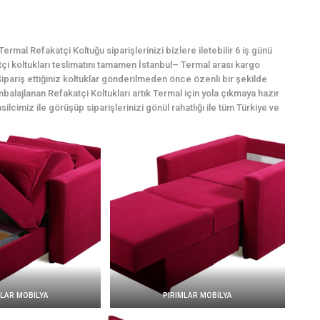
rmal Refakatçi Koltuğu siparişlerinizi bizlere iletebilir 6 iş günü
atçi koltukları teslimatını tamamen İstanbul– Termal arası kargo
ipariş ettiğiniz koltuklar gönderilmeden önce özenli bir şekilde
mbalajlanan Refakatçi Koltukları artık Termal için yola çıkmaya hazır
silcimiz ile görüşüp siparişlerinizi gönül rahatlığı ile tüm Türkiye ve
MLAR MOBİLYA
PIRIMLAR MOBİLYA