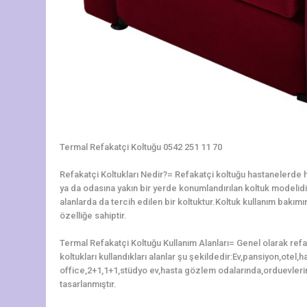
Termal Refakatçi Koltuğu 0542 251 11 70
Refakatçi Koltukları Nedir?= Refakatçi koltuğu hastanelerde ha
ya da odasına yakın bir yerde konumlandırılan koltuk modelidir.
alanlarda da tercih edilen bir koltuktur.Koltuk kullanım bakı
özelliğe sahiptir.
Termal Refakatçi Koltuğu Kullanım Alanları= Genel olarak ref
koltukları kullandıkları alanlar şu şekildedir:Ev,pansiyon,otel
office,2+1,1+1,stüdyo ev,hasta gözlem odalarında,orduevleri
tasarlanmıştır.