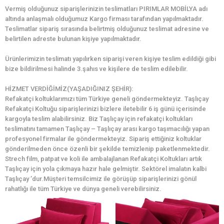
Vermiş olduğunuz siparişlerinizin teslimatları PIRIMLAR MOBİLYA adı
altında anlaşmalı olduğumuz Kargo firması tarafından yapılmaktadır.
Teslimatlar sipariş sırasında belirtmiş olduğunuz teslimat adresine ve
belirtilen adreste bulunan kişiye yapılmaktadır.
Ürünlerimizin teslimatı yapılırken siparişi veren kişiye teslim edildiği gibi
bize bildirilmesi halinde 3.şahıs ve kişilere de teslim edilebilir.
HİZMET VERDİĞİMİZ(YAŞADIĞINIZ ŞEHİR):
Refakatçi koltuklarımızı tüm Türkiye geneli göndermekteyiz. Taşlıçay
Refakatçi Koltuğu siparişlerinizi bizlere iletebilir 6 iş günü içerisinde
kargoyla teslim alabilirsiniz. Biz Taşlıçay için refakatçi koltukları
teslimatını tamamen Taşlıçay – Taşlıçay arası kargo taşımacılığı yapan
profesyonel firmalar ile göndermekteyiz. Sipariş ettiğiniz koltuklar
gönderilmeden önce özenli bir şekilde temizlenip paketlenmektedir.
Strech film, patpat ve koli ile ambalajlanan Refakatçi Koltukları artık
Taşlıçay için yola çıkmaya hazır hale gelmiştir. Sektörel imalatın kalbi
Taşlıçay ’dur.Müşteri temsilcimiz ile görüşüp siparişlerinizi gönül
rahatlığı ile tüm Türkiye ve dünya geneli verebilirsiniz.