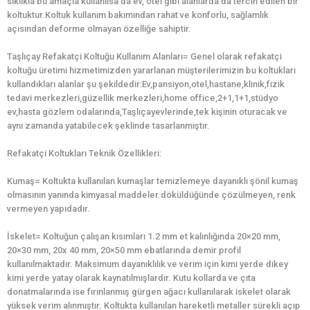
sıklıkla bu amaçla kullanılsa da ev, otel gibi alanlarda da tercih edilen bir
koltuktur.Koltuk kullanım bakımından rahat ve konforlu, sağlamlık
açısından deforme olmayan özelliğe sahiptir.
Taşlıçay Refakatçi Koltuğu Kullanım Alanları= Genel olarak refakatçi
koltuğu üretimi hizmetimizden yararlanan müşterilerimizin bu koltukları
kullandıkları alanlar şu şekildedir:Ev,pansiyon,otel,hastane,klinik,fizik
tedavi merkezleri,güzellik merkezleri,home office,2+1,1+1,stüdyo
ev,hasta gözlem odalarında,Taşlıçayevlerinde,tek kişinin oturacak ve
aynı zamanda yatabilecek şeklinde tasarlanmıştır.
Refakatçi Koltukları Teknik Özellikleri:
Kumaş= Koltukta kullanılan kumaşlar temizlemeye dayanıklı şönil kumaş
olmasının yanında kimyasal maddeler döküldüğünde çözülmeyen, renk
vermeyen yapıdadır.
İskelet= Koltuğun çalışan kısımları 1.2 mm et kalınlığında 20×20 mm,
20×30 mm, 20x 40 mm, 20×50 mm ebatlarında demir profil
kullanılmaktadır. Maksimum dayanıklılık ve verim için kimi yerde dikey
kimi yerde yatay olarak kaynatılmışlardır. Kutu kollarda ve çıta
donatmalarında ise fırınlanmış gürgen ağacı kullanılarak iskelet olarak
yüksek verim alınmıştır. Koltukta kullanılan hareketli metaller sürekli açıp