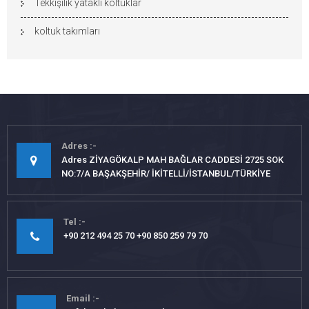
Tekkişilik yataklı koltuklar
koltuk takımları
Adres
Adres ZİYAGÖKALP MAH BAĞLAR CADDESİ 2725 SOK
NO:7/A BAŞAKŞEHİR/ İKİTELLİ/İSTANBUL/TÜRKİYE
Tel
+90 212 494 25 70 +90 850 259 79 70
Email