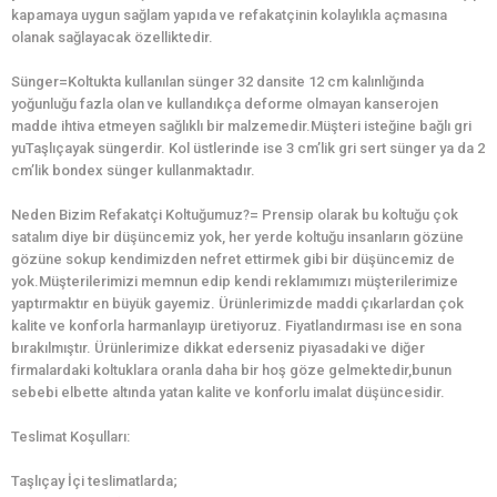
kapamaya uygun sağlam yapıda ve refakatçinin kolaylıkla açmasına
olanak sağlayacak özelliktedir.
Sünger=Koltukta kullanılan sünger 32 dansite 12 cm kalınlığında
yoğunluğu fazla olan ve kullandıkça deforme olmayan kanserojen
madde ihtiva etmeyen sağlıklı bir malzemedir.Müşteri isteğine bağlı gri
yuTaşlıçayak süngerdir. Kol üstlerinde ise 3 cm’lik gri sert sünger ya da 2
cm’lik bondex sünger kullanmaktadır.
Neden Bizim Refakatçi Koltuğumuz?= Prensip olarak bu koltuğu çok
satalım diye bir düşüncemiz yok, her yerde koltuğu insanların gözüne
gözüne sokup kendimizden nefret ettirmek gibi bir düşüncemiz de
yok.Müşterilerimizi memnun edip kendi reklamımızı müşterilerimize
yaptırmaktır en büyük gayemiz. Ürünlerimizde maddi çıkarlardan çok
kalite ve konforla harmanlayıp üretiyoruz. Fiyatlandırması ise en sona
bırakılmıştır. Ürünlerimize dikkat ederseniz piyasadaki ve diğer
firmalardaki koltuklara oranla daha bir hoş göze gelmektedir,bunun
sebebi elbette altında yatan kalite ve konforlu imalat düşüncesidir.
Teslimat Koşulları:
Taşlıçay İçi teslimatlarda;