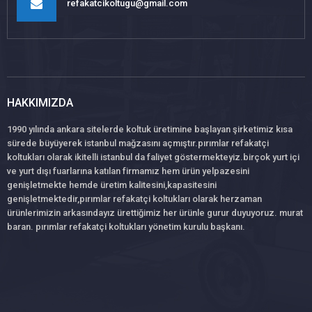
refakatcikoltugu@gmail.com
HAKKIMIZDA
1990 yılında ankara sitelerde koltuk üretimine başlayan şirketimiz kısa
sürede büyüyerek istanbul mağzasını açmıştır.pırımlar refakatçi
koltukları olarak ikitelli istanbul da faliyet göstermekteyiz.birçok yurt içi
ve yurt dışı fuarlarına katılan firmamız hem ürün yelpazesini
genişletmekte hemde üretim kalitesini,kapasitesini
genişletmektedir,pırımlar refakatçi koltukları olarak herzaman
ürünlerimizin arkasındayız ürettiğimiz her ürünle gurur duyuyoruz. murat
baran. pırımlar refakatçi koltukları yönetim kurulu başkanı.