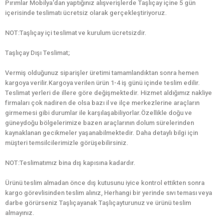
Pırımlar Mobilya‘dan yaptığınız alışverişlerde Taşlıçay içine 5 gün
içerisinde teslimatı ücretsiz olarak gerçekleştiriyoruz.
NOT:Taşlıçay içi teslimat ve kurulum ücretsizdir.
Taşlıçay Dışı Teslimat;
Vermiş olduğunuz siparişler üretimi tamamlandıktan sonra hemen
kargoya verilir.Kargoya verilen ürün 1-4 iş günü içinde teslim edilir.
Teslimat yerleri de illere göre değişmektedir. Hizmet aldığımız nakliye
firmaları çok nadiren de olsa bazı il ve ilçe merkezlerine araçların
girmemesi gibi durumlar ile karşılaşabiliyorlar.Özellikle doğu ve
güneydoğu bölgelerimize bazen araçlarının dolum sürelerinden
kaynaklanan gecikmeler yaşanabilmektedir. Daha detaylı bilgi için
müşteri temsilcilerimizle görüşebilirsiniz.
NOT:Teslimatımız bina dış kapısına kadardır.
Ürünü teslim almadan önce dış kutusunu iyice kontrol ettikten sonra
kargo görevlisinden teslim alınız, Herhangi bir yerinde sıvı teması veya
darbe görürseniz Taşlıçayanak Taşlıçayturunuz ve ürünü teslim
almayınız.