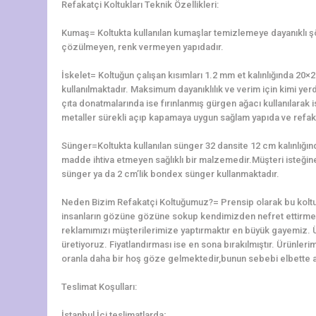
Refakatçi Koltukları Teknik Özellikleri:
Kumaş= Koltukta kullanılan kumaşlar temizlemeye dayanıklı 
çözülmeyen, renk vermeyen yapıdadır.
İskelet= Koltuğun çalışan kısımları 1.2 mm et kalınlığında 2
kullanılmaktadır. Maksimum dayanıklılık ve verim için kimi yerd
çıta donatmalarında ise fırınlanmış gürgen ağacı kullanılarak is
metaller sürekli açıp kapamaya uygun sağlam yapıda ve refaka
Sünger=Koltukta kullanılan sünger 32 dansite 12 cm kalınlığ
madde ihtiva etmeyen sağlıklı bir malzemedir.Müşteri isteğine 
sünger ya da 2 cm’lik bondex sünger kullanmaktadır.
Neden Bizim Refakatçi Koltuğumuz?= Prensip olarak bu koltu
insanların gözüne gözüne sokup kendimizden nefret ettirme
reklamımızı müşterilerimize yaptırmaktır en büyük gayemiz. 
üretiyoruz. Fiyatlandırması ise en sona bırakılmıştır. Ürünler
oranla daha bir hoş göze gelmektedir,bunun sebebi elbette alt
Teslimat Koşulları:
İstanbul İçi teslimatlarda;