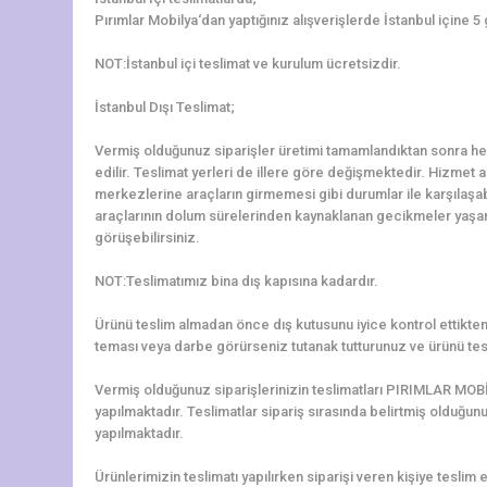
Pırımlar Mobilya‘dan yaptığınız alışverişlerde İstanbul içine 5
NOT:İstanbul içi teslimat ve kurulum ücretsizdir.
İstanbul Dışı Teslimat;
Vermiş olduğunuz siparişler üretimi tamamlandıktan sonra hem
edilir. Teslimat yerleri de illere göre değişmektedir. Hizmet al
merkezlerine araçların girmemesi gibi durumlar ile karşılaş
araçlarının dolum sürelerinden kaynaklanan gecikmeler yaşanab
görüşebilirsiniz.
NOT:Teslimatımız bina dış kapısına kadardır.
Ürünü teslim almadan önce dış kutusunu iyice kontrol ettikten 
teması veya darbe görürseniz tutanak tutturunuz ve ürünü tes
Vermiş olduğunuz siparişlerinizin teslimatları PIRIMLAR MOBİ
yapılmaktadır. Teslimatlar sipariş sırasında belirtmiş olduğun
yapılmaktadır.
Ürünlerimizin teslimatı yapılırken siparişi veren kişiye teslim e