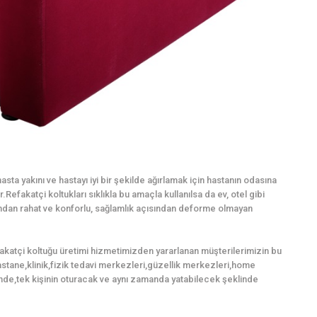
sta yakını ve hastayı iyi bir şekilde ağırlamak için hastanın odasına
Refakatçi koltukları sıklıkla bu amaçla kullanılsa da ev, otel gibi
mından rahat ve konforlu, sağlamlık açısından deforme olmayan
fakatçi koltuğu üretimi hizmetimizden yararlanan müşterilerimizin bu
,hastane,klinik,fizik tedavi merkezleri,güzellik merkezleri,home
nde,tek kişinin oturacak ve aynı zamanda yatabilecek şeklinde