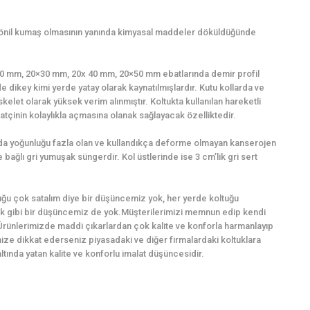
şönil kumaş olmasının yanında kimyasal maddeler döküldüğünde
0×20 mm, 20×30 mm, 20x 40 mm, 20×50 mm ebatlarında demir profil
e dikey kimi yerde yatay olarak kaynatılmışlardır. Kutu kollarda ve
kelet olarak yüksek verim alınmıştır. Koltukta kullanılan hareketli
tçinin kolaylıkla açmasına olanak sağlayacak özelliktedir.
ında yoğunluğu fazla olan ve kullandıkça deforme olmayan kanserojen
bağlı gri yumuşak süngerdir. Kol üstlerinde ise 3 cm’lik gri sert
ğu çok satalım diye bir düşüncemiz yok, her yerde koltuğu
k gibi bir düşüncemiz de yok.Müşterilerimizi memnun edip kendi
Ürünlerimizde maddi çıkarlardan çok kalite ve konforla harmanlayıp
imize dikkat ederseniz piyasadaki ve diğer firmalardaki koltuklara
ında yatan kalite ve konforlu imalat düşüncesidir.