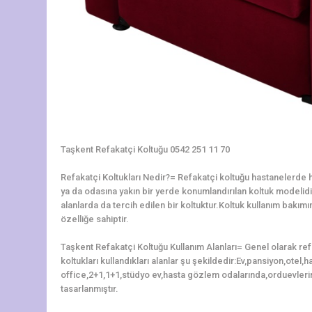
Taşkent Refakatçi Koltuğu 0542 251 11 70
Refakatçi Koltukları Nedir?= Refakatçi koltuğu hastanelerde ha
ya da odasına yakın bir yerde konumlandırılan koltuk modelidir.
alanlarda da tercih edilen bir koltuktur.Koltuk kullanım bakı
özelliğe sahiptir.
Taşkent Refakatçi Koltuğu Kullanım Alanları= Genel olarak re
koltukları kullandıkları alanlar şu şekildedir:Ev,pansiyon,otel
office,2+1,1+1,stüdyo ev,hasta gözlem odalarında,orduevleri
tasarlanmıştır.