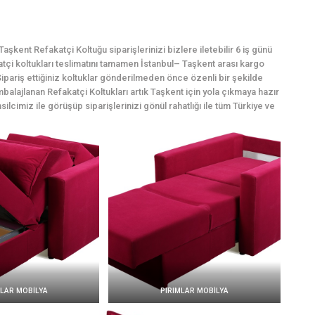
şkent Refakatçi Koltuğu siparişlerinizi bizlere iletebilir 6 iş günü
katçi koltukları teslimatını tamamen İstanbul– Taşkent arası kargo
ipariş ettiğiniz koltuklar gönderilmeden önce özenli bir şekilde
mbalajlanan Refakatçi Koltukları artık Taşkent için yola çıkmaya hazır
silcimiz ile görüşüp siparişlerinizi gönül rahatlığı ile tüm Türkiye ve
MLAR MOBİLYA
PIRIMLAR MOBİLYA