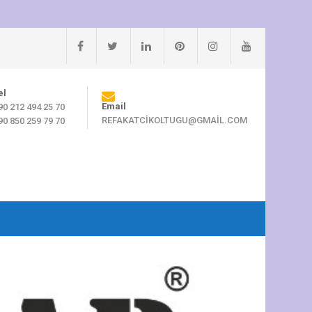
el
Email
90 212 494 25 70
REFAKATCIKOLTUGU@GMAIL.COM
90 850 259 79 70