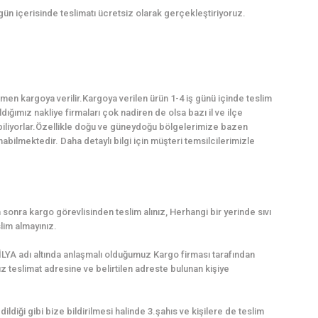
 gün içerisinde teslimatı ücretsiz olarak gerçekleştiriyoruz.
en kargoya verilir.Kargoya verilen ürün 1-4 iş günü içinde teslim
dığımız nakliye firmaları çok nadiren de olsa bazı il ve ilçe
abiliyorlar.Özellikle doğu ve güneydoğu bölgelerimize bazen
ilmektedir. Daha detaylı bilgi için müşteri temsilcilerimizle
sonra kargo görevlisinden teslim alınız, Herhangi bir yerinde sıvı
lim almayınız.
LYA adı altında anlaşmalı olduğumuz Kargo firması tarafından
uz teslimat adresine ve belirtilen adreste bulunan kişiye
dildiği gibi bize bildirilmesi halinde 3.şahıs ve kişilere de teslim