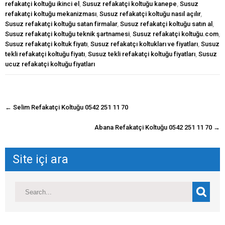
refakatçi koltuğu ikinci el
,
Susuz refakatçi koltuğu kanepe
,
Susuz
refakatçi koltuğu mekanizması
,
Susuz refakatçi koltuğu nasıl açılır
,
Susuz refakatçi koltuğu satan firmalar
,
Susuz refakatçi koltuğu satın al
,
Susuz refakatçi koltuğu teknik şartnamesi
,
Susuz refakatçi koltuğu.com
,
Susuz refakatçi koltuk fiyatı
,
Susuz refakatçı koltukları ve fiyatları
,
Susuz
tekli refakatçi koltuğu fiyatı
,
Susuz tekli refakatçi koltuğu fiyatları
,
Susuz
ucuz refakatçi koltuğu fiyatları
navigasyon
←
Selim Refakatçi Koltuğu 0542 251 11 70
gönderisi
Abana Refakatçi Koltuğu 0542 251 11 70
→
Site içi ara