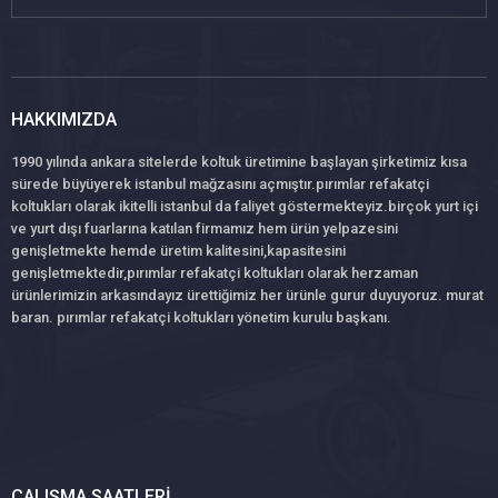
HAKKIMIZDA
1990 yılında ankara sitelerde koltuk üretimine başlayan şirketimiz kısa
sürede büyüyerek istanbul mağzasını açmıştır.pırımlar refakatçi
koltukları olarak ikitelli istanbul da faliyet göstermekteyiz.birçok yurt içi
ve yurt dışı fuarlarına katılan firmamız hem ürün yelpazesini
genişletmekte hemde üretim kalitesini,kapasitesini
genişletmektedir,pırımlar refakatçi koltukları olarak herzaman
ürünlerimizin arkasındayız ürettiğimiz her ürünle gurur duyuyoruz. murat
baran. pırımlar refakatçi koltukları yönetim kurulu başkanı.
ÇALIŞMA SAATLERI