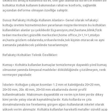
sıklıkla bu amaçla kullanılsa da ev, otel gibi alanlarda da tercih edilen bir
koltuktur.Koltuk kullanım bakımından rahat ve konforlu, sağlamlık
açısından deforme olmayan özelliğe sahiptir.
Susuz Refakatçi Koltuğu Kullanım Alanları= Genel olarak refakatçi
koltuğu üretimi hizmetimizden yararlanan müşterilerimizin bu koltukları
kullandıkları alanlar şu şekildedir:Ev,pansiyon,otel,hastane,klinik,fizik
tedavi merkezleri,güzellik merkezleri,home office,2+1,1+1,stüdyo
ev,hasta gözlem odalarında,orduevlerinde,tek kişinin oturacak ve aynı
zamanda yatabilecek şeklinde tasarlanmıştır.
Refakatçi Koltukları Teknik Özellikleri:
Kumaş= Koltukta kullanılan kumaşlar temizlemeye dayanıklı şönil kumaş
olmasının yanında kimyasal maddeler döküldüğünde çözülmeyen, renk
vermeyen yapıdadır.
İskelet= Koltuğun çalışan kısımları 1.2 mm et kalınlığında 20×20 mm,
20×30 mm, 20x 40 mm, 20×50 mm ebatlarında demir profil
kullanılmaktadır. Maksimum dayanıklılık ve verim için kimi yerde dikey
kimi yerde yatay olarak kaynatılmışlardır. Kutu kollarda ve çıta
donatmalarında ise fırınlanmış gürgen ağacı kullanılarak iskelet olarak
yüksek verim alınmıştır. Koltukta kullanılan hareketli metaller sürekli açıp