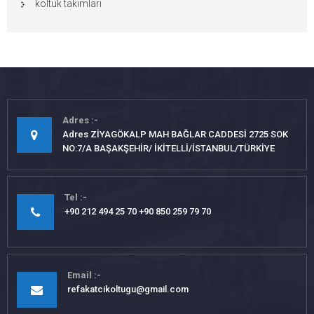
koltuk takımları
Adres
Adres ZİYAGÖKALP MAH BAĞLAR CADDESİ 2725 SOK
NO:7/A BAŞAKŞEHİR/ İKİTELLİ/İSTANBUL/TÜRKİYE
Tel
+90 212 494 25 70 +90 850 259 79 70
Email
refakatcikoltugu@gmail.com