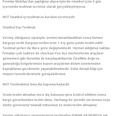
Pırımlar Mobilya‘dan yaptığınız alışverişlerde İstanbul içine 5 gün
içerisinde teslimatı ücretsiz olarak gerçekleştiriyoruz.
NOT:İstanbul içi teslimat ve kurulum ücretsizdir.
İstanbul Dışı Teslimat;
Vermiş olduğunuz siparişler üretimi tamamlandıktan sonra hemen
kargoya verilir.Kargoya verilen ürün 1-4 iş günü içinde teslim edilir.
Teslimat yerleri de illere göre değişmektedir. Hizmet aldığımız nakliye
firmaları çok nadiren de olsa bazı il ve ilçe merkezlerine araçların
girmemesi gibi durumlar ile karşılaşabiliyorlar.Özellikle doğu ve
güneydoğu bölgelerimize bazen araçlarının dolum sürelerinden
kaynaklanan gecikmeler yaşanabilmektedir. Daha detaylı bilgi için
müşteri temsilcilerimizle görüşebilirsiniz.
NOT:Teslimatımız bina dış kapısına kadardır.
Ürünü teslim almadan önce dış kutusunu iyice kontrol ettikten sonra
kargo görevlisinden teslim alınız, Herhangi bir yerinde sıvı teması veya
darbe görürseniz tutanak tutturunuz ve ürünü teslim almayınız.
Vermiş olduğunuz siparişlerinizin teslimatları PIRIMLAR MOBİLYA adı