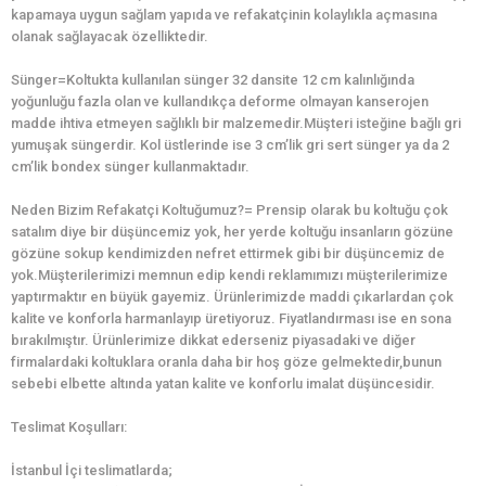
kapamaya uygun sağlam yapıda ve refakatçinin kolaylıkla açmasına
olanak sağlayacak özelliktedir.
Sünger=Koltukta kullanılan sünger 32 dansite 12 cm kalınlığında
yoğunluğu fazla olan ve kullandıkça deforme olmayan kanserojen
madde ihtiva etmeyen sağlıklı bir malzemedir.Müşteri isteğine bağlı gri
yumuşak süngerdir. Kol üstlerinde ise 3 cm’lik gri sert sünger ya da 2
cm’lik bondex sünger kullanmaktadır.
Neden Bizim Refakatçi Koltuğumuz?= Prensip olarak bu koltuğu çok
satalım diye bir düşüncemiz yok, her yerde koltuğu insanların gözüne
gözüne sokup kendimizden nefret ettirmek gibi bir düşüncemiz de
yok.Müşterilerimizi memnun edip kendi reklamımızı müşterilerimize
yaptırmaktır en büyük gayemiz. Ürünlerimizde maddi çıkarlardan çok
kalite ve konforla harmanlayıp üretiyoruz. Fiyatlandırması ise en sona
bırakılmıştır. Ürünlerimize dikkat ederseniz piyasadaki ve diğer
firmalardaki koltuklara oranla daha bir hoş göze gelmektedir,bunun
sebebi elbette altında yatan kalite ve konforlu imalat düşüncesidir.
Teslimat Koşulları:
İstanbul İçi teslimatlarda;