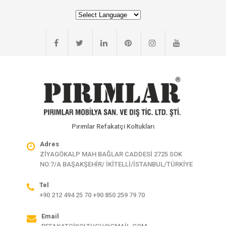
Pırımlar Refakatçi Koltukları
Adres
ZİYAGÖKALP MAH BAĞLAR CADDESİ 2725 SOK
NO:7/A BAŞAKŞEHİR/ İKİTELLİ/İSTANBUL/TÜRKİYE
Tel
+90 212 494 25 70 +90 850 259 79 70
Email