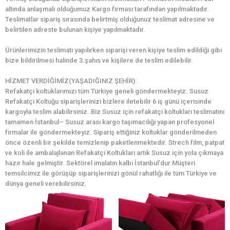
altında anlaşmalı olduğumuz Kargo firması tarafından yapılmaktadır.
Teslimatlar sipariş sırasında belirtmiş olduğunuz teslimat adresine ve
belirtilen adreste bulunan kişiye yapılmaktadır.
Ürünlerimizin teslimatı yapılırken siparişi veren kişiye teslim edildiği gibi
bize bildirilmesi halinde 3.şahıs ve kişilere de teslim edilebilir.
HİZMET VERDİĞİMİZ(YAŞADIĞINIZ ŞEHİR):
Refakatçi koltuklarımızı tüm Türkiye geneli göndermekteyiz. Susuz
Refakatçi Koltuğu siparişlerinizi bizlere iletebilir 6 iş günü içerisinde
kargoyla teslim alabilirsiniz. Biz Susuz için refakatçi koltukları teslimatını
tamamen İstanbul– Susuz arası kargo taşımacılığı yapan profesyonel
firmalar ile göndermekteyiz. Sipariş ettiğiniz koltuklar gönderilmeden
önce özenli bir şekilde temizlenip paketlenmektedir. Strech film, patpat
ve koli ile ambalajlanan Refakatçi Koltukları artık Susuz için yola çıkmaya
hazır hale gelmiştir. Sektörel imalatın kalbi İstanbul’dur.Müşteri
temsilcimiz ile görüşüp siparişlerinizi gönül rahatlığı ile tüm Türkiye ve
dünya geneli verebilirsiniz.