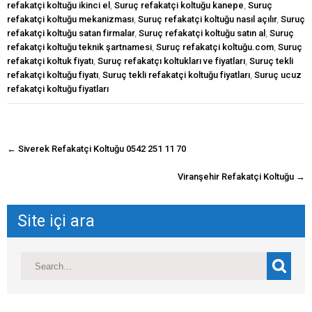
refakatçi koltuğu ikinci el
,
Suruç refakatçi koltuğu kanepe
,
Suruç
refakatçi koltuğu mekanizması
,
Suruç refakatçi koltuğu nasıl açılır
,
Suruç
refakatçi koltuğu satan firmalar
,
Suruç refakatçi koltuğu satın al
,
Suruç
refakatçi koltuğu teknik şartnamesi
,
Suruç refakatçi koltuğu.com
,
Suruç
refakatçi koltuk fiyatı
,
Suruç refakatçı koltukları ve fiyatları
,
Suruç tekli
refakatçi koltuğu fiyatı
,
Suruç tekli refakatçi koltuğu fiyatları
,
Suruç ucuz
refakatçi koltuğu fiyatları
navigasyon
←
Siverek Refakatçi Koltuğu 0542 251 11 70
gönderisi
Viranşehir Refakatçi Koltuğu
→
Site içi ara