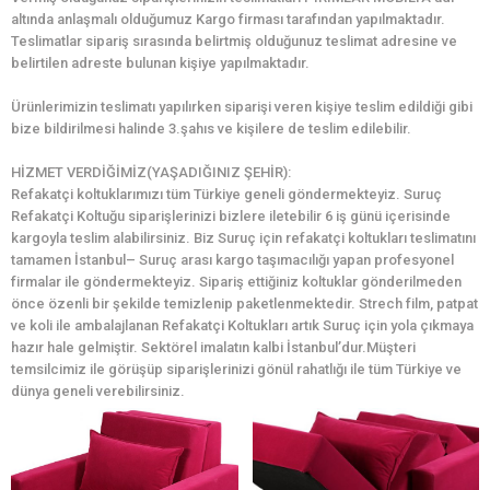
altında anlaşmalı olduğumuz Kargo firması tarafından yapılmaktadır.
Teslimatlar sipariş sırasında belirtmiş olduğunuz teslimat adresine ve
belirtilen adreste bulunan kişiye yapılmaktadır.
Ürünlerimizin teslimatı yapılırken siparişi veren kişiye teslim edildiği gibi
bize bildirilmesi halinde 3.şahıs ve kişilere de teslim edilebilir.
HİZMET VERDİĞİMİZ(YAŞADIĞINIZ ŞEHİR):
Refakatçi koltuklarımızı tüm Türkiye geneli göndermekteyiz. Suruç
Refakatçi Koltuğu siparişlerinizi bizlere iletebilir 6 iş günü içerisinde
kargoyla teslim alabilirsiniz. Biz Suruç için refakatçi koltukları teslimatını
tamamen İstanbul– Suruç arası kargo taşımacılığı yapan profesyonel
firmalar ile göndermekteyiz. Sipariş ettiğiniz koltuklar gönderilmeden
önce özenli bir şekilde temizlenip paketlenmektedir. Strech film, patpat
ve koli ile ambalajlanan Refakatçi Koltukları artık Suruç için yola çıkmaya
hazır hale gelmiştir. Sektörel imalatın kalbi İstanbul’dur.Müşteri
temsilcimiz ile görüşüp siparişlerinizi gönül rahatlığı ile tüm Türkiye ve
dünya geneli verebilirsiniz.