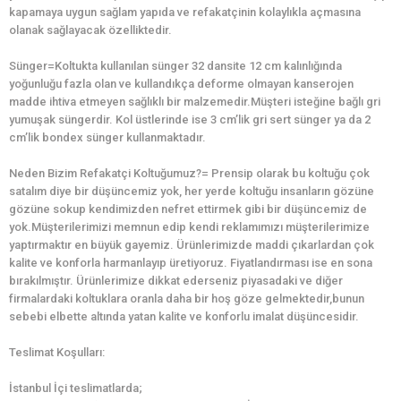
kapamaya uygun sağlam yapıda ve refakatçinin kolaylıkla açmasına
olanak sağlayacak özelliktedir.
Sünger=Koltukta kullanılan sünger 32 dansite 12 cm kalınlığında
yoğunluğu fazla olan ve kullandıkça deforme olmayan kanserojen
madde ihtiva etmeyen sağlıklı bir malzemedir.Müşteri isteğine bağlı gri
yumuşak süngerdir. Kol üstlerinde ise 3 cm’lik gri sert sünger ya da 2
cm’lik bondex sünger kullanmaktadır.
Neden Bizim Refakatçi Koltuğumuz?= Prensip olarak bu koltuğu çok
satalım diye bir düşüncemiz yok, her yerde koltuğu insanların gözüne
gözüne sokup kendimizden nefret ettirmek gibi bir düşüncemiz de
yok.Müşterilerimizi memnun edip kendi reklamımızı müşterilerimize
yaptırmaktır en büyük gayemiz. Ürünlerimizde maddi çıkarlardan çok
kalite ve konforla harmanlayıp üretiyoruz. Fiyatlandırması ise en sona
bırakılmıştır. Ürünlerimize dikkat ederseniz piyasadaki ve diğer
firmalardaki koltuklara oranla daha bir hoş göze gelmektedir,bunun
sebebi elbette altında yatan kalite ve konforlu imalat düşüncesidir.
Teslimat Koşulları:
İstanbul İçi teslimatlarda;