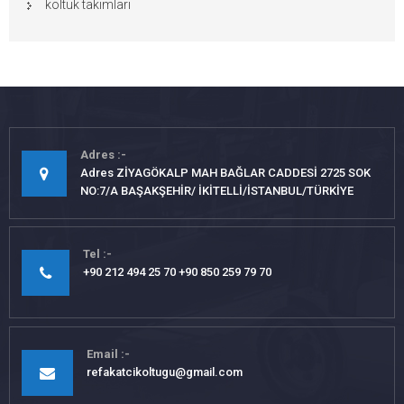
koltuk takımları
Adres
Adres ZİYAGÖKALP MAH BAĞLAR CADDESİ 2725 SOK
NO:7/A BAŞAKŞEHİR/ İKİTELLİ/İSTANBUL/TÜRKİYE
Tel
+90 212 494 25 70 +90 850 259 79 70
Email
refakatcikoltugu@gmail.com