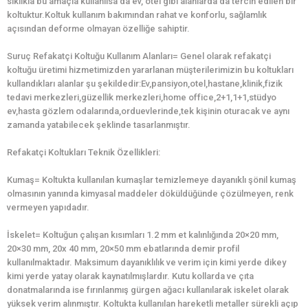
sıklıkla bu amaçla kullanılsa da ev, otel gibi alanlarda da tercih edilen bir
koltuktur.Koltuk kullanım bakımından rahat ve konforlu, sağlamlık
açısından deforme olmayan özelliğe sahiptir.
Suruç Refakatçi Koltuğu Kullanım Alanları= Genel olarak refakatçi
koltuğu üretimi hizmetimizden yararlanan müşterilerimizin bu koltukları
kullandıkları alanlar şu şekildedir:Ev,pansiyon,otel,hastane,klinik,fizik
tedavi merkezleri,güzellik merkezleri,home office,2+1,1+1,stüdyo
ev,hasta gözlem odalarında,orduevlerinde,tek kişinin oturacak ve aynı
zamanda yatabilecek şeklinde tasarlanmıştır.
Refakatçi Koltukları Teknik Özellikleri:
Kumaş= Koltukta kullanılan kumaşlar temizlemeye dayanıklı şönil kumaş
olmasının yanında kimyasal maddeler döküldüğünde çözülmeyen, renk
vermeyen yapıdadır.
İskelet= Koltuğun çalışan kısımları 1.2 mm et kalınlığında 20×20 mm,
20×30 mm, 20x 40 mm, 20×50 mm ebatlarında demir profil
kullanılmaktadır. Maksimum dayanıklılık ve verim için kimi yerde dikey
kimi yerde yatay olarak kaynatılmışlardır. Kutu kollarda ve çıta
donatmalarında ise fırınlanmış gürgen ağacı kullanılarak iskelet olarak
yüksek verim alınmıştır. Koltukta kullanılan hareketli metaller sürekli açıp