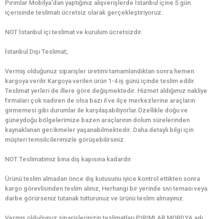
Pırımlar Mobilya‘dan yaptığınız alışverişlerde İstanbul içine 5 gün
içerisinde teslimatı ücretsiz olarak gerçekleştiriyoruz.
NOT:İstanbul içi teslimat ve kurulum ücretsizdir.
İstanbul Dışı Teslimat;
Vermiş olduğunuz siparişler üretimi tamamlandıktan sonra hemen
kargoya verilir.Kargoya verilen ürün 1-4 iş günü içinde teslim edilir.
Teslimat yerleri de illere göre değişmektedir. Hizmet aldığımız nakliye
firmaları çok nadiren de olsa bazı il ve ilçe merkezlerine araçların
girmemesi gibi durumlar ile karşılaşabiliyorlar.Özellikle doğu ve
güneydoğu bölgelerimize bazen araçlarının dolum sürelerinden
kaynaklanan gecikmeler yaşanabilmektedir. Daha detaylı bilgi için
müşteri temsilcilerimizle görüşebilirsiniz.
NOT:Teslimatımız bina dış kapısına kadardır.
Ürünü teslim almadan önce dış kutusunu iyice kontrol ettikten sonra
kargo görevlisinden teslim alınız, Herhangi bir yerinde sıvı teması veya
darbe görürseniz tutanak tutturunuz ve ürünü teslim almayınız.
Vermiş olduğunuz siparişlerinizin teslimatları PIRIMLAR MOBİLYA adı