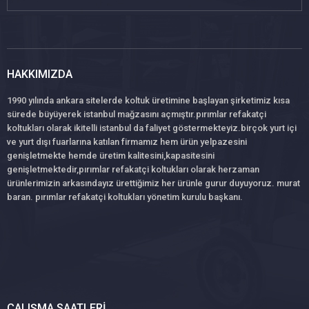
HAKKIMIZDA
1990 yılında ankara sitelerde koltuk üretimine başlayan şirketimiz kısa
sürede büyüyerek istanbul mağzasını açmıştır.pırımlar refakatçi
koltukları olarak ikitelli istanbul da faliyet göstermekteyiz.birçok yurt içi
ve yurt dışı fuarlarına katılan firmamız hem ürün yelpazesini
genişletmekte hemde üretim kalitesini,kapasitesini
genişletmektedir,pırımlar refakatçi koltukları olarak herzaman
ürünlerimizin arkasındayız ürettiğimiz her ürünle gurur duyuyoruz. murat
baran. pırımlar refakatçi koltukları yönetim kurulu başkanı.
ÇALIŞMA SAATLERI