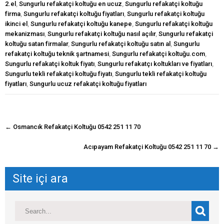
2.el
,
Sungurlu refakatçi koltuğu en ucuz
,
Sungurlu refakatçi koltuğu
firma
,
Sungurlu refakatçi koltuğu fiyatları
,
Sungurlu refakatçi koltuğu
ikinci el
,
Sungurlu refakatçi koltuğu kanepe
,
Sungurlu refakatçi koltuğu
mekanizması
,
Sungurlu refakatçi koltuğu nasıl açılır
,
Sungurlu refakatçi
koltuğu satan firmalar
,
Sungurlu refakatçi koltuğu satın al
,
Sungurlu
refakatçi koltuğu teknik şartnamesi
,
Sungurlu refakatçi koltuğu.com
,
Sungurlu refakatçi koltuk fiyatı
,
Sungurlu refakatçı koltukları ve fiyatları
,
Sungurlu tekli refakatçi koltuğu fiyatı
,
Sungurlu tekli refakatçi koltuğu
fiyatları
,
Sungurlu ucuz refakatçi koltuğu fiyatları
navigasyon
←
Osmancık Refakatçi Koltuğu 0542 251 11 70
gönderisi
Acıpayam Refakatçi Koltuğu 0542 251 11 70
→
Site içi ara