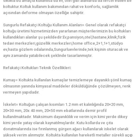
sıklıkla bu amaçla kullanılsa da ev, otel gibi alanlarda da tercih edilen bir
koltuktur.Koltuk kullanım bakımından rahat ve konforlu, sağlamlık
açısından deforme olmayan özelliğe sahiptir.
Sungurlu Refakatçi Koltuğu Kullanım Alanları= Genel olarak refakatçi
koltuğu üretimi hizmetimizden yararlanan müşterilerimizin bu koltukları
kullandıkları alanlar şu şekildedir:Ev,pansiyon,otel,hastane,klinik,fizik
tedavi merkezleri,güzellik merkezleri,home office,2+1,1+1,stüdyo
ev,hasta gözlem odalarında,Sungurluevlerinde,tek kişinin oturacak ve
aynı zamanda yatabilecek şeklinde tasarlanmıştır.
Refakatçi Koltukları Teknik Özellikleri:
Kumaş= Koltukta kullanılan kumaşlar temizlemeye dayanıklı şönil kumaş
olmasının yanında kimyasal maddeler döküldüğünde çözülmeyen, renk
vermeyen yapıdadır.
İskelet= Koltuğun çalışan kısımları 1.2 mm et kalınlığında 20×20 mm,
20×30 mm, 20x 40 mm, 20×50 mm ebatlarında demir profil
kullanılmaktadır. Maksimum dayanıklılık ve verim için kimi yerde dikey
kimi yerde yatay olarak kaynatılmışlardır. Kutu kollarda ve çıta
donatmalarında ise fırınlanmış gürgen ağacı kullanılarak iskelet olarak
yüksek verim alınmıştır. Koltukta kullanılan hareketli metaller sürekli açıp