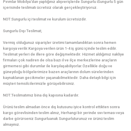
Pırımlar Mobilya‘dan yaptığınız alışverişlerde Sungurlu iSungurlu 5 gün
içerisinde teslimatı ücretsiz olarak gerçekleştiriyoruz.
NOT:Sungurlu içi teslimat ve kurulum ücretsizdir.
Sungurlu Dışı Teslimat;
Vermiş olduğunuz siparişler üretimi tamamlandıktan sonra hemen
kargoya verilir.Kargoya verilen ürün 1-4 iş günü içinde teslim edilir.
Teslimat yerleri de illere göre değişmektedir. Hizmet aldığımız nakliye
firmaları çok nadiren de olsa bazı il ve ilçe merkezlerine araçların
girmemesi gibi durumlar ile karşılaşabiliyorlar.Özellikle doğu ve
güneydoğu bölgelerimize bazen araçlarının dolum sürelerinden
kaynaklanan gecikmeler yaşanabilmektedir. Daha detaylı bilgi için
müşteri temsilcilerimizle görüşebilirsiniz.
NOT:Teslimatımız bina dış kapısına kadardır.
Ürünü teslim almadan önce dış kutusunu iyice kontrol ettikten sonra
kargo görevlisinden teslim alınız, Herhangi bir yerinde sıvı teması veya
darbe görürseniz Sungurluanak Sungurluturunuz ve ürünü teslim
almayınız.