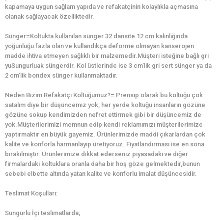
kapamaya uygun sağlam yapıda ve refakatçinin kolaylıkla açmasına
olanak sağlayacak özelliktedir.
Sünger=Koltukta kullanılan sünger 32 dansite 12 cm kalınlığında
yoğunluğu fazla olan ve kullandıkça deforme olmayan kanserojen
madde ihtiva etmeyen sağlıklı bir malzemedir.Müşteri isteğine bağlı gri
yuSungurluak süngerdir. Kol üstlerinde ise 3 cm’lik gri sert sünger ya da
2 cm’lik bondex sünger kullanmaktadır.
Neden Bizim Refakatçi Koltuğumuz?= Prensip olarak bu koltuğu çok
satalım diye bir düşüncemiz yok, her yerde koltuğu insanların gözüne
gözüne sokup kendimizden nefret ettirmek gibi bir düşüncemiz de
yok.Müşterilerimizi memnun edip kendi reklamımızı müşterilerimize
yaptırmaktır en büyük gayemiz. Ürünlerimizde maddi çıkarlardan çok
kalite ve konforla harmanlayıp üretiyoruz. Fiyatlandırması ise en sona
bırakılmıştır. Ürünlerimize dikkat ederseniz piyasadaki ve diğer
firmalardaki koltuklara oranla daha bir hoş göze gelmektedir,bunun
sebebi elbette altında yatan kalite ve konforlu imalat düşüncesidir.
Teslimat Koşulları:
Sungurlu İçi teslimatlarda;