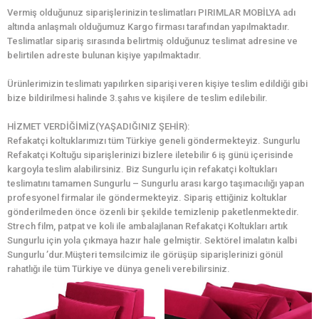
Vermiş olduğunuz siparişlerinizin teslimatları PIRIMLAR MOBİLYA adı
altında anlaşmalı olduğumuz Kargo firması tarafından yapılmaktadır.
Teslimatlar sipariş sırasında belirtmiş olduğunuz teslimat adresine ve
belirtilen adreste bulunan kişiye yapılmaktadır.
Ürünlerimizin teslimatı yapılırken siparişi veren kişiye teslim edildiği gibi
bize bildirilmesi halinde 3.şahıs ve kişilere de teslim edilebilir.
HİZMET VERDİĞİMİZ(YAŞADIĞINIZ ŞEHİR):
Refakatçi koltuklarımızı tüm Türkiye geneli göndermekteyiz. Sungurlu
Refakatçi Koltuğu siparişlerinizi bizlere iletebilir 6 iş günü içerisinde
kargoyla teslim alabilirsiniz. Biz Sungurlu için refakatçi koltukları
teslimatını tamamen Sungurlu – Sungurlu arası kargo taşımacılığı yapan
profesyonel firmalar ile göndermekteyiz. Sipariş ettiğiniz koltuklar
gönderilmeden önce özenli bir şekilde temizlenip paketlenmektedir.
Strech film, patpat ve koli ile ambalajlanan Refakatçi Koltukları artık
Sungurlu için yola çıkmaya hazır hale gelmiştir. Sektörel imalatın kalbi
Sungurlu ’dur.Müşteri temsilcimiz ile görüşüp siparişlerinizi gönül
rahatlığı ile tüm Türkiye ve dünya geneli verebilirsiniz.