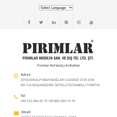
Pırımlar Refakatçi Koltukları
Adres
ZİYAGÖKALP MAH BAĞLAR CADDESİ 2725 SOK
NO:7/A BAŞAKŞEHİR/ İKİTELLİ/İSTANBUL/TÜRKİYE
Tel
+90 212 494 25 70 +90 850 259 79 70
Email