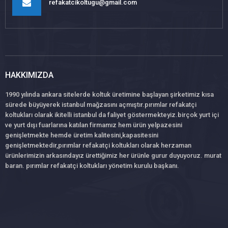
refakatcikoltugu@gmail.com
HAKKIMIZDA
1990 yılında ankara sitelerde koltuk üretimine başlayan şirketimiz kısa
sürede büyüyerek istanbul mağzasını açmıştır.pırımlar refakatçi
koltukları olarak ikitelli istanbul da faliyet göstermekteyiz.birçok yurt içi
ve yurt dışı fuarlarına katılan firmamız hem ürün yelpazesini
genişletmekte hemde üretim kalitesini,kapasitesini
genişletmektedir,pırımlar refakatçi koltukları olarak herzaman
ürünlerimizin arkasındayız ürettiğimiz her ürünle gurur duyuyoruz. murat
baran. pırımlar refakatçi koltukları yönetim kurulu başkanı.