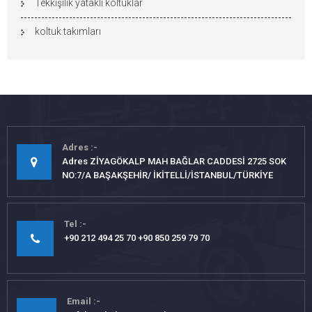
Tekkişilik yataklı koltuklar
koltuk takımları
Adres
Adres ZİYAGÖKALP MAH BAĞLAR CADDESİ 2725 SOK
NO:7/A BAŞAKŞEHİR/ İKİTELLİ/İSTANBUL/TÜRKİYE
Tel
+90 212 494 25 70 +90 850 259 79 70
Email