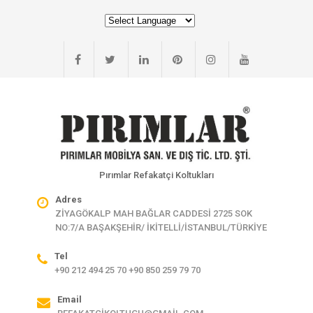
Pırımlar Refakatçi Koltukları
Adres
ZİYAGÖKALP MAH BAĞLAR CADDESİ 2725 SOK
NO:7/A BAŞAKŞEHİR/ İKİTELLİ/İSTANBUL/TÜRKİYE
Tel
+90 212 494 25 70 +90 850 259 79 70
Email