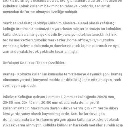
sıklıkla bu amaçla kullanılsa da ev, otel gibi alanlarda da tercih edilen bir
koltuktur.Koltuk kullanım bakımından rahat ve konforlu, sağlamlık
açısından deforme olmayan özelliğe sahiptir.
Sumbas Refakatçi Koltuğu Kullanım Alanları= Genel olarak refakatçi
koltuğu üretimi hizmetimizden yararlanan müşterilerimizin bu koltukları
kullandıkları alanlar şu şekildedir:Ev,pansiyon,otel,hastane,klinik,fizik
tedavi merkezleri,güzellik merkezleri,home office,2+1,1+1,stüdyo
ev,hasta gözlem odalarında,orduevlerinde,tek kişinin oturacak ve aynı
zamanda yatabilecek şeklinde tasarlanmıştır.
Refakatçi Koltukları Teknik Özellikleri:
Kumaş= Koltukta kullanılan kumaşlar temizlemeye dayanıklı şönil kumaş
olmasının yanında kimyasal maddeler döküldüğünde çözülmeyen, renk
vermeyen yapıdadır.
İskelet= Koltuğun çalışan kısımları 1.2 mm et kalınlığında 20×20 mm,
20×30 mm, 20x 40 mm, 20×50 mm ebatlarında demir profil
kullanılmaktadır. Maksimum dayanıklılık ve verim için kimi yerde dikey
kimi yerde yatay olarak kaynatılmışlardır. Kutu kollarda ve çıta
donatmalarında ise fırınlanmış gürgen ağacı kullanılarak iskelet olarak
yüksek verim alınmıştır. Koltukta kullanılan hareketli metaller sürekli açıp