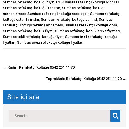
Sumbas refakatçi koltuğu fiyatları
,
Sumbas refakatçi koltuğu ikinci el
,
Sumbas refakatçi koltuğu kanepe
,
Sumbas refakatçi koltuğu
mekanizması
,
Sumbas refakatçi koltuğu nasıl açılır
,
Sumbas refakatçi
koltuğu satan firmalar
,
Sumbas refakatçi koltuğu satın al
,
Sumbas
refakatçi koltuğu teknik şartnamesi
,
Sumbas refakatçi koltuğu.com
,
Sumbas refakatçi koltuk fiyatı
,
Sumbas refakatçı koltukları ve fiyatları
,
Sumbas tekli refakatçi koltuğu fiyatı
,
Sumbas tekli refakatçi koltuğu
fiyatları
,
Sumbas ucuz refakatçi koltuğu fiyatları
navigasyon
←
Kadirli Refakatçi Koltuğu 0542 251 11 70
gönderisi
Toprakkale Refakatçi Koltuğu 0542 251 11 70
→
Site içi ara