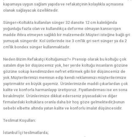
kapamaya uygun sağlam yapıda ve refakatçinin kolaylıkla açmasına
olanak sağlayacak özelliktedir.
Sünger=Koltukta kullanılan sünger 32 dansite 12 cm kalınlığında
yoğunluğu fazla olan ve kullandıkça deforme olmayan kanserojen
madde ihtiva etmeyen sağlıklı bir malzemedir.Müşteri isteğine bağlı gri
yumuşak süngerdir. Kol üstlerinde ise 3 cm’lik gri sert sünger ya da 2
cm’lik bondex sünger kullanmaktadır.
Neden Bizim Refakatçi Koltuğumuz?= Prensip olarak bu koltuğu çok
satalım diye bir düşüncemiz yok, her yerde koltuğu insanların gözüne
gözüne sokup kendimizden nefret ettirmek gibi bir düşüncemiz de
yok.Müşterilerimizi memnun edip kendi reklamımızı müşterilerimize
yaptırmaktır en büyük gayemiz. Ürünlerimizde maddi çıkarlardan çok
kalite ve konforla harmanlayıp üretiyoruz. Fiyatlandırması ise en sona
bırakılmıştır. Ürünlerimize dikkat ederseniz piyasadaki ve diğer
firmalardaki koltuklara oranla daha bir hoş göze gelmektedir,bunun
sebebi elbette altında yatan kalite ve konforlu imalat düşüncesidir.
Teslimat Koşulları:
İstanbul İçi teslimatlarda;