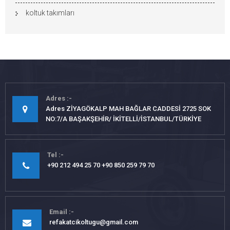
koltuk takımları
Adres
Adres ZİYAGÖKALP MAH BAĞLAR CADDESİ 2725 SOK
NO:7/A BAŞAKŞEHİR/ İKİTELLİ/İSTANBUL/TÜRKİYE
Tel
+90 212 494 25 70 +90 850 259 79 70
Email
refakatcikoltugu@gmail.com