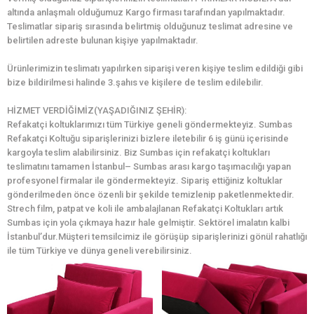
altında anlaşmalı olduğumuz Kargo firması tarafından yapılmaktadır.
Teslimatlar sipariş sırasında belirtmiş olduğunuz teslimat adresine ve
belirtilen adreste bulunan kişiye yapılmaktadır.
Ürünlerimizin teslimatı yapılırken siparişi veren kişiye teslim edildiği gibi
bize bildirilmesi halinde 3.şahıs ve kişilere de teslim edilebilir.
HİZMET VERDİĞİMİZ(YAŞADIĞINIZ ŞEHİR):
Refakatçi koltuklarımızı tüm Türkiye geneli göndermekteyiz. Sumbas
Refakatçi Koltuğu siparişlerinizi bizlere iletebilir 6 iş günü içerisinde
kargoyla teslim alabilirsiniz. Biz Sumbas için refakatçi koltukları
teslimatını tamamen İstanbul– Sumbas arası kargo taşımacılığı yapan
profesyonel firmalar ile göndermekteyiz. Sipariş ettiğiniz koltuklar
gönderilmeden önce özenli bir şekilde temizlenip paketlenmektedir.
Strech film, patpat ve koli ile ambalajlanan Refakatçi Koltukları artık
Sumbas için yola çıkmaya hazır hale gelmiştir. Sektörel imalatın kalbi
İstanbul’dur.Müşteri temsilcimiz ile görüşüp siparişlerinizi gönül rahatlığı
ile tüm Türkiye ve dünya geneli verebilirsiniz.