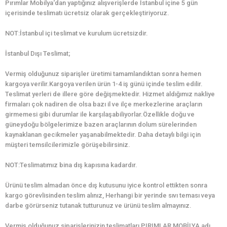
Pırımlar Mobilya‘dan yaptığınız alışverişlerde İstanbul içine 5 gün
içerisinde teslimatı ücretsiz olarak gerçekleştiriyoruz.
NOT:İstanbul içi teslimat ve kurulum ücretsizdir.
İstanbul Dışı Teslimat;
Vermiş olduğunuz siparişler üretimi tamamlandıktan sonra hemen
kargoya verilir.Kargoya verilen ürün 1-4 iş günü içinde teslim edilir.
Teslimat yerleri de illere göre değişmektedir. Hizmet aldığımız nakliye
firmaları çok nadiren de olsa bazı il ve ilçe merkezlerine araçların
girmemesi gibi durumlar ile karşılaşabiliyorlar.Özellikle doğu ve
güneydoğu bölgelerimize bazen araçlarının dolum sürelerinden
kaynaklanan gecikmeler yaşanabilmektedir. Daha detaylı bilgi için
müşteri temsilcilerimizle görüşebilirsiniz.
NOT:Teslimatımız bina dış kapısına kadardır.
Ürünü teslim almadan önce dış kutusunu iyice kontrol ettikten sonra
kargo görevlisinden teslim alınız, Herhangi bir yerinde sıvı teması veya
darbe görürseniz tutanak tutturunuz ve ürünü teslim almayınız.
Vermiş olduğunuz siparişlerinizin teslimatları PIRIMLAR MOBİLYA adı