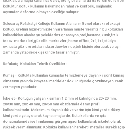
sıklıkla bu amaçla kullanılsa da ev, otel gibi alanlarda da tercih edilen bir
koltuktur.Koltuk kullanım bakımından rahat ve konforlu, sağlamlık
açısından deforme olmayan özelliğe sahiptir.
Sulusaray Refakatçi Koltuğu Kullanım Alanları= Genel olarak refakatçi
koltuğu üretimi hizmetimizden yararlanan müşterilerimizin bu koltukları
kullandıkları alanlar şu şekildedir:Ev,pansiyon,otel,hastane,klinik,fizik
tedavi merkezleri,güzellik merkezleri,home office,2+1,1+1,stüdyo
ev,hasta gözlem odalarında,orduevlerinde,tek kişinin oturacak ve aynı
zamanda yatabilecek şeklinde tasarlanmıştır.
Refakatçi Koltukları Teknik Özellikleri:
Kumaş= Koltukta kullanılan kumaşlar temizlemeye dayanıklı şönil kumaş
olmasının yanında kimyasal maddeler döküldüğünde çözülmeyen, renk
vermeyen yapıdadır.
İskelet= Koltuğun çalışan kısımları 1.2 mm et kalınlığında 20×20 mm,
20×30 mm, 20x 40 mm, 20×50 mm ebatlarında demir profil
kullanılmaktadır. Maksimum dayanıklılık ve verim için kimi yerde dikey
kimi yerde yatay olarak kaynatılmışlardır. Kutu kollarda ve çıta
donatmalarında ise fırınlanmış gürgen ağacı kullanılarak iskelet olarak
yüksek verim alınmıştır. Koltukta kullanılan hareketli metaller sürekli açıp