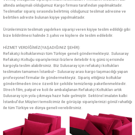
altında anlaşmalı olduğumuz Kargo firması tarafından yapılmaktadır.
Teslimatlar sipariş sırasında belirtmiş olduğunuz teslimat adresine ve
belirtilen adreste bulunan kişiye yapılmaktadır.
Ürünlerimizin teslimatı yapılırken siparişi veren kişiye teslim edildiği gibi
bize bildirilmesi halinde 3.şahıs ve kişilere de teslim edilebilir.
HİZMET VERDİĞİMİZ(YAŞADIĞINIZ ŞEHİR):
Refakatçi koltuklarımızı tüm Türkiye geneli göndermekteyiz. Sulusaray
Refakatçi Koltuğu siparişlerinizi bizlere iletebilir 6 iş günü içerisinde
kargoyla teslim alabilirsiniz. Biz Sulusaray için refakatçi koltukları
teslimatını tamamen İstanbul– Sulusaray arası kargo taşımacılığı yapan
profesyonel firmalar ile göndermekteyiz. Sipariş ettiğiniz koltuklar
gönderilmeden önce özenli bir şekilde temizlenip paketlenmektedir.
Strech film, patpat ve koli ile ambalajlanan Refakatçi Koltukları artık
Sulusaray için yola çıkmaya hazır hale gelmiştir. Sektörel imalatın kalbi
İstanbul’dur.Müşteri temsilcimiz ile görüşüp siparişlerinizi gönül rahatlığı
ile tüm Türkiye ve dünya geneli verebilirsiniz.