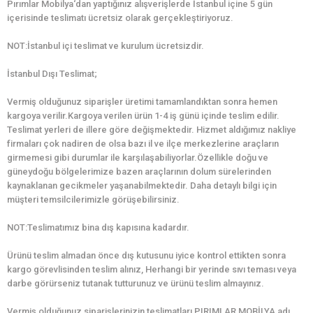
Pırımlar Mobilya‘dan yaptığınız alışverişlerde İstanbul içine 5 gün
içerisinde teslimatı ücretsiz olarak gerçekleştiriyoruz.
NOT:İstanbul içi teslimat ve kurulum ücretsizdir.
İstanbul Dışı Teslimat;
Vermiş olduğunuz siparişler üretimi tamamlandıktan sonra hemen
kargoya verilir.Kargoya verilen ürün 1-4 iş günü içinde teslim edilir.
Teslimat yerleri de illere göre değişmektedir. Hizmet aldığımız nakliye
firmaları çok nadiren de olsa bazı il ve ilçe merkezlerine araçların
girmemesi gibi durumlar ile karşılaşabiliyorlar.Özellikle doğu ve
güneydoğu bölgelerimize bazen araçlarının dolum sürelerinden
kaynaklanan gecikmeler yaşanabilmektedir. Daha detaylı bilgi için
müşteri temsilcilerimizle görüşebilirsiniz.
NOT:Teslimatımız bina dış kapısına kadardır.
Ürünü teslim almadan önce dış kutusunu iyice kontrol ettikten sonra
kargo görevlisinden teslim alınız, Herhangi bir yerinde sıvı teması veya
darbe görürseniz tutanak tutturunuz ve ürünü teslim almayınız.
Vermiş olduğunuz siparişlerinizin teslimatları PIRIMLAR MOBİLYA adı