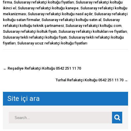
firma
,
Sulusaray refakatçi koltuğu fiyatları
,
Sulusaray refakatçi koltuğu
ikinci el
,
Sulusaray refakatçi koltuğu kanepe
,
Sulusaray refakatçi koltuğu
mekanizması
,
Sulusaray refakatçi koltuğu nasıl açılır
,
Sulusaray refakatçi
koltuğu satan firmalar
,
Sulusaray refakatçi koltuğu satın al
,
Sulusaray
refakatçi koltuğu teknik şartnamesi
,
Sulusaray refakatçi koltuğu.com
,
Sulusaray refakatçi koltuk fiyatı
,
Sulusaray refakatçı koltukları ve fiyatları
,
Sulusaray tekli refakatçi koltuğu fiyatı
,
Sulusaray tekli refakatçi koltuğu
fiyatları
,
Sulusaray ucuz refakatçi koltuğu fiyatları
navigasyon
←
Reşadiye Refakatçi Koltuğu 0542 251 11 70
gönderisi
Turhal Refakatçi Koltuğu 0542 251 11 70
→
Site içi ara