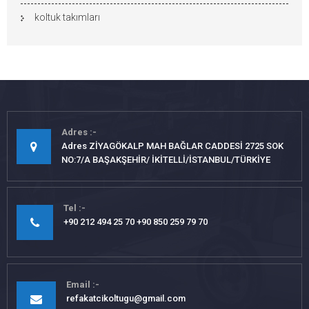
koltuk takımları
Adres
Adres ZİYAGÖKALP MAH BAĞLAR CADDESİ 2725 SOK
NO:7/A BAŞAKŞEHİR/ İKİTELLİ/İSTANBUL/TÜRKİYE
Tel
+90 212 494 25 70 +90 850 259 79 70
Email
refakatcikoltugu@gmail.com