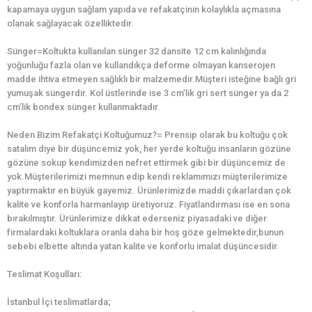
kapamaya uygun sağlam yapıda ve refakatçinin kolaylıkla açmasına
olanak sağlayacak özelliktedir.
Sünger=Koltukta kullanılan sünger 32 dansite 12 cm kalınlığında
yoğunluğu fazla olan ve kullandıkça deforme olmayan kanserojen
madde ihtiva etmeyen sağlıklı bir malzemedir.Müşteri isteğine bağlı gri
yumuşak süngerdir. Kol üstlerinde ise 3 cm’lik gri sert sünger ya da 2
cm’lik bondex sünger kullanmaktadır.
Neden Bizim Refakatçi Koltuğumuz?= Prensip olarak bu koltuğu çok
satalım diye bir düşüncemiz yok, her yerde koltuğu insanların gözüne
gözüne sokup kendimizden nefret ettirmek gibi bir düşüncemiz de
yok.Müşterilerimizi memnun edip kendi reklamımızı müşterilerimize
yaptırmaktır en büyük gayemiz. Ürünlerimizde maddi çıkarlardan çok
kalite ve konforla harmanlayıp üretiyoruz. Fiyatlandırması ise en sona
bırakılmıştır. Ürünlerimize dikkat ederseniz piyasadaki ve diğer
firmalardaki koltuklara oranla daha bir hoş göze gelmektedir,bunun
sebebi elbette altında yatan kalite ve konforlu imalat düşüncesidir.
Teslimat Koşulları:
İstanbul İçi teslimatlarda;