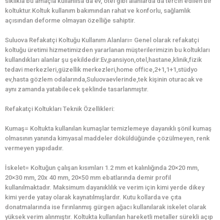
sıklıkla bu amaçla kullanılsa da ev, otel gibi alanlarda da tercih edilen bir
koltuktur.Koltuk kullanım bakımından rahat ve konforlu, sağlamlık
açısından deforme olmayan özelliğe sahiptir.
Suluova Refakatçi Koltuğu Kullanım Alanları= Genel olarak refakatçi
koltuğu üretimi hizmetimizden yararlanan müşterilerimizin bu koltukları
kullandıkları alanlar şu şekildedir:Ev,pansiyon,otel,hastane,klinik,fizik
tedavi merkezleri,güzellik merkezleri,home office,2+1,1+1,stüdyo
ev,hasta gözlem odalarında,Suluovaevlerinde,tek kişinin oturacak ve
aynı zamanda yatabilecek şeklinde tasarlanmıştır.
Refakatçi Koltukları Teknik Özellikleri:
Kumaş= Koltukta kullanılan kumaşlar temizlemeye dayanıklı şönil kumaş
olmasının yanında kimyasal maddeler döküldüğünde çözülmeyen, renk
vermeyen yapıdadır.
İskelet= Koltuğun çalışan kısımları 1.2 mm et kalınlığında 20×20 mm,
20×30 mm, 20x 40 mm, 20×50 mm ebatlarında demir profil
kullanılmaktadır. Maksimum dayanıklılık ve verim için kimi yerde dikey
kimi yerde yatay olarak kaynatılmışlardır. Kutu kollarda ve çıta
donatmalarında ise fırınlanmış gürgen ağacı kullanılarak iskelet olarak
yüksek verim alınmıştır. Koltukta kullanılan hareketli metaller sürekli açıp