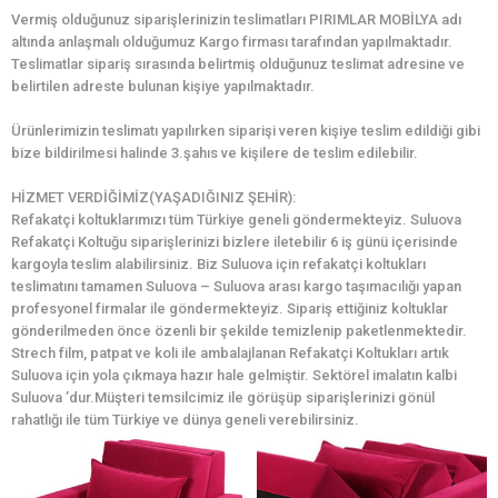
Vermiş olduğunuz siparişlerinizin teslimatları PIRIMLAR MOBİLYA adı
altında anlaşmalı olduğumuz Kargo firması tarafından yapılmaktadır.
Teslimatlar sipariş sırasında belirtmiş olduğunuz teslimat adresine ve
belirtilen adreste bulunan kişiye yapılmaktadır.
Ürünlerimizin teslimatı yapılırken siparişi veren kişiye teslim edildiği gibi
bize bildirilmesi halinde 3.şahıs ve kişilere de teslim edilebilir.
HİZMET VERDİĞİMİZ(YAŞADIĞINIZ ŞEHİR):
Refakatçi koltuklarımızı tüm Türkiye geneli göndermekteyiz. Suluova
Refakatçi Koltuğu siparişlerinizi bizlere iletebilir 6 iş günü içerisinde
kargoyla teslim alabilirsiniz. Biz Suluova için refakatçi koltukları
teslimatını tamamen Suluova – Suluova arası kargo taşımacılığı yapan
profesyonel firmalar ile göndermekteyiz. Sipariş ettiğiniz koltuklar
gönderilmeden önce özenli bir şekilde temizlenip paketlenmektedir.
Strech film, patpat ve koli ile ambalajlanan Refakatçi Koltukları artık
Suluova için yola çıkmaya hazır hale gelmiştir. Sektörel imalatın kalbi
Suluova ’dur.Müşteri temsilcimiz ile görüşüp siparişlerinizi gönül
rahatlığı ile tüm Türkiye ve dünya geneli verebilirsiniz.