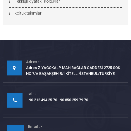
Tekkişilik yataklı koltuklar
koltuk takımları
Adres
Adres ZİYAGÖKALP MAH BAĞLAR CADDESİ 2725 SOK
NO:7/A BAŞAKŞEHİR/ İKİTELLİ/İSTANBUL/TÜRKİYE
Tel
+90 212 494 25 70 +90 850 259 79 70
Email