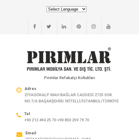
Pırımlar Refakatçi Koltukları
Adres
ZİYAGÖKALP MAH BAĞLAR CADDESİ 2725 SOK
NO:7/A BAŞAKŞEHİR/ İKİTELLİ/İSTANBUL/TÜRKİYE
Tel
+90 212 494 25 70 +90 850 259 79 70
Email