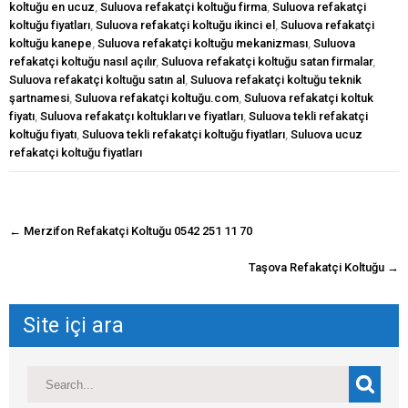
koltuğu en ucuz
,
Suluova refakatçi koltuğu firma
,
Suluova refakatçi
koltuğu fiyatları
,
Suluova refakatçi koltuğu ikinci el
,
Suluova refakatçi
koltuğu kanepe
,
Suluova refakatçi koltuğu mekanizması
,
Suluova
refakatçi koltuğu nasıl açılır
,
Suluova refakatçi koltuğu satan firmalar
,
Suluova refakatçi koltuğu satın al
,
Suluova refakatçi koltuğu teknik
şartnamesi
,
Suluova refakatçi koltuğu.com
,
Suluova refakatçi koltuk
fiyatı
,
Suluova refakatçı koltukları ve fiyatları
,
Suluova tekli refakatçi
koltuğu fiyatı
,
Suluova tekli refakatçi koltuğu fiyatları
,
Suluova ucuz
refakatçi koltuğu fiyatları
navigasyon
←
Merzifon Refakatçi Koltuğu 0542 251 11 70
gönderisi
Taşova Refakatçi Koltuğu
→
Site içi ara