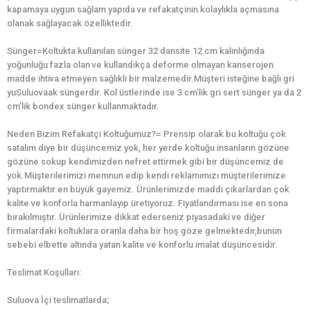
kapamaya uygun sağlam yapıda ve refakatçinin kolaylıkla açmasına
olanak sağlayacak özelliktedir.
Sünger=Koltukta kullanılan sünger 32 dansite 12 cm kalınlığında
yoğunluğu fazla olan ve kullandıkça deforme olmayan kanserojen
madde ihtiva etmeyen sağlıklı bir malzemedir.Müşteri isteğine bağlı gri
yuSuluovaak süngerdir. Kol üstlerinde ise 3 cm’lik gri sert sünger ya da 2
cm’lik bondex sünger kullanmaktadır.
Neden Bizim Refakatçi Koltuğumuz?= Prensip olarak bu koltuğu çok
satalım diye bir düşüncemiz yok, her yerde koltuğu insanların gözüne
gözüne sokup kendimizden nefret ettirmek gibi bir düşüncemiz de
yok.Müşterilerimizi memnun edip kendi reklamımızı müşterilerimize
yaptırmaktır en büyük gayemiz. Ürünlerimizde maddi çıkarlardan çok
kalite ve konforla harmanlayıp üretiyoruz. Fiyatlandırması ise en sona
bırakılmıştır. Ürünlerimize dikkat ederseniz piyasadaki ve diğer
firmalardaki koltuklara oranla daha bir hoş göze gelmektedir,bunun
sebebi elbette altında yatan kalite ve konforlu imalat düşüncesidir.
Teslimat Koşulları:
Suluova İçi teslimatlarda;