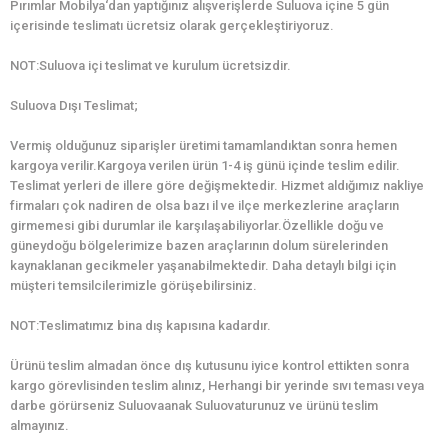
Pırımlar Mobilya‘dan yaptığınız alışverişlerde Suluova içine 5 gün
içerisinde teslimatı ücretsiz olarak gerçekleştiriyoruz.
NOT:Suluova içi teslimat ve kurulum ücretsizdir.
Suluova Dışı Teslimat;
Vermiş olduğunuz siparişler üretimi tamamlandıktan sonra hemen
kargoya verilir.Kargoya verilen ürün 1-4 iş günü içinde teslim edilir.
Teslimat yerleri de illere göre değişmektedir. Hizmet aldığımız nakliye
firmaları çok nadiren de olsa bazı il ve ilçe merkezlerine araçların
girmemesi gibi durumlar ile karşılaşabiliyorlar.Özellikle doğu ve
güneydoğu bölgelerimize bazen araçlarının dolum sürelerinden
kaynaklanan gecikmeler yaşanabilmektedir. Daha detaylı bilgi için
müşteri temsilcilerimizle görüşebilirsiniz.
NOT:Teslimatımız bina dış kapısına kadardır.
Ürünü teslim almadan önce dış kutusunu iyice kontrol ettikten sonra
kargo görevlisinden teslim alınız, Herhangi bir yerinde sıvı teması veya
darbe görürseniz Suluovaanak Suluovaturunuz ve ürünü teslim
almayınız.