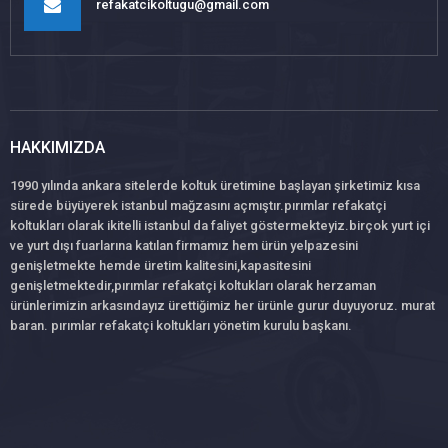
refakatcikoltugu@gmail.com
HAKKIMIZDA
1990 yılında ankara sitelerde koltuk üretimine başlayan şirketimiz kısa
sürede büyüyerek istanbul mağzasını açmıştır.pırımlar refakatçi
koltukları olarak ikitelli istanbul da faliyet göstermekteyiz.birçok yurt içi
ve yurt dışı fuarlarına katılan firmamız hem ürün yelpazesini
genişletmekte hemde üretim kalitesini,kapasitesini
genişletmektedir,pırımlar refakatçi koltukları olarak herzaman
ürünlerimizin arkasındayız ürettiğimiz her ürünle gurur duyuyoruz. murat
baran. pırımlar refakatçi koltukları yönetim kurulu başkanı.