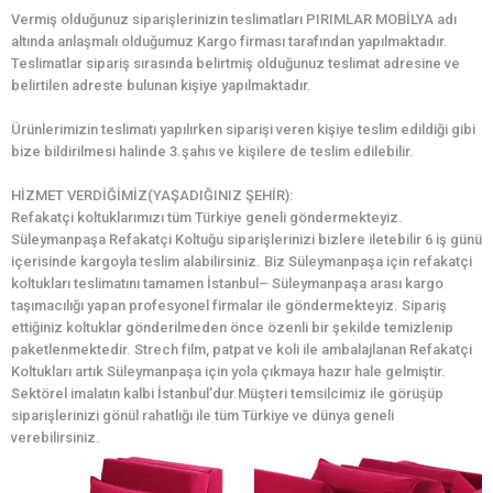
Vermiş olduğunuz siparişlerinizin teslimatları PIRIMLAR MOBİLYA adı
altında anlaşmalı olduğumuz Kargo firması tarafından yapılmaktadır.
Teslimatlar sipariş sırasında belirtmiş olduğunuz teslimat adresine ve
belirtilen adreste bulunan kişiye yapılmaktadır.
Ürünlerimizin teslimatı yapılırken siparişi veren kişiye teslim edildiği gibi
bize bildirilmesi halinde 3.şahıs ve kişilere de teslim edilebilir.
HİZMET VERDİĞİMİZ(YAŞADIĞINIZ ŞEHİR):
Refakatçi koltuklarımızı tüm Türkiye geneli göndermekteyiz.
Süleymanpaşa Refakatçi Koltuğu siparişlerinizi bizlere iletebilir 6 iş günü
içerisinde kargoyla teslim alabilirsiniz. Biz Süleymanpaşa için refakatçi
koltukları teslimatını tamamen İstanbul– Süleymanpaşa arası kargo
taşımacılığı yapan profesyonel firmalar ile göndermekteyiz. Sipariş
ettiğiniz koltuklar gönderilmeden önce özenli bir şekilde temizlenip
paketlenmektedir. Strech film, patpat ve koli ile ambalajlanan Refakatçi
Koltukları artık Süleymanpaşa için yola çıkmaya hazır hale gelmiştir.
Sektörel imalatın kalbi İstanbul’dur.Müşteri temsilcimiz ile görüşüp
siparişlerinizi gönül rahatlığı ile tüm Türkiye ve dünya geneli
verebilirsiniz.