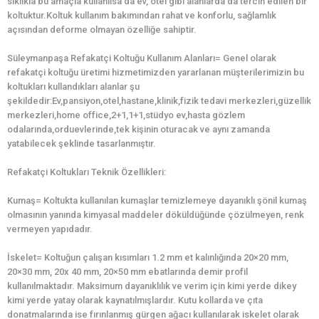
sıklıkla bu amaçla kullanılsa da ev, otel gibi alanlarda da tercih edilen bir
koltuktur.Koltuk kullanım bakımından rahat ve konforlu, sağlamlık
açısından deforme olmayan özelliğe sahiptir.
Süleymanpaşa Refakatçi Koltuğu Kullanım Alanları= Genel olarak
refakatçi koltuğu üretimi hizmetimizden yararlanan müşterilerimizin bu
koltukları kullandıkları alanlar şu
şekildedir:Ev,pansiyon,otel,hastane,klinik,fizik tedavi merkezleri,güzellik
merkezleri,home office,2+1,1+1,stüdyo ev,hasta gözlem
odalarında,orduevlerinde,tek kişinin oturacak ve aynı zamanda
yatabilecek şeklinde tasarlanmıştır.
Refakatçi Koltukları Teknik Özellikleri:
Kumaş= Koltukta kullanılan kumaşlar temizlemeye dayanıklı şönil kumaş
olmasının yanında kimyasal maddeler döküldüğünde çözülmeyen, renk
vermeyen yapıdadır.
İskelet= Koltuğun çalışan kısımları 1.2 mm et kalınlığında 20×20 mm,
20×30 mm, 20x 40 mm, 20×50 mm ebatlarında demir profil
kullanılmaktadır. Maksimum dayanıklılık ve verim için kimi yerde dikey
kimi yerde yatay olarak kaynatılmışlardır. Kutu kollarda ve çıta
donatmalarında ise fırınlanmış gürgen ağacı kullanılarak iskelet olarak