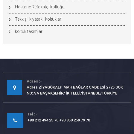
Hastane Refakatçi koltuğu
Tekkişilik yataklı koltuklar
koltuk takımları
Adres
Adres ZİYAGÖKALP MAH BAĞLAR CADDESİ 2725 SOK
NO:7/A BAŞAKŞEHİR/ İKİTELLİ/İSTANBUL/TÜRKİYE
Tel
+90 212 494 25 70 +90 850 259 79 70