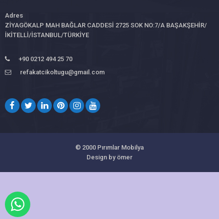
Adres
ZİYAGÖKALP MAH BAĞLAR CADDESİ 2725 SOK NO:7/A BAŞAKŞEHİR/
İKİTELLİ/İSTANBUL/TÜRKİYE
+90 0212 494 25 70
refakatcikoltugu@gmail.com
© 2000
Pırımlar Mobilya
Design by ömer