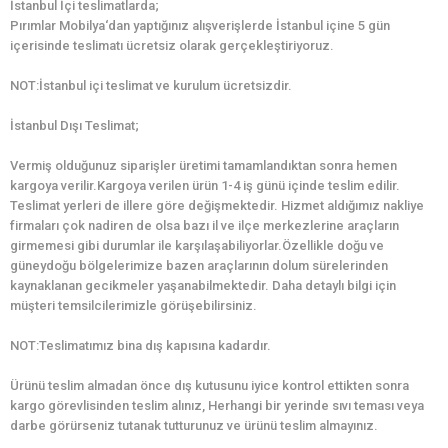
İstanbul İçi teslimatlarda;
Pırımlar Mobilya‘dan yaptığınız alışverişlerde İstanbul içine 5 gün
içerisinde teslimatı ücretsiz olarak gerçekleştiriyoruz.
NOT:İstanbul içi teslimat ve kurulum ücretsizdir.
İstanbul Dışı Teslimat;
Vermiş olduğunuz siparişler üretimi tamamlandıktan sonra hemen
kargoya verilir.Kargoya verilen ürün 1-4 iş günü içinde teslim edilir.
Teslimat yerleri de illere göre değişmektedir. Hizmet aldığımız nakliye
firmaları çok nadiren de olsa bazı il ve ilçe merkezlerine araçların
girmemesi gibi durumlar ile karşılaşabiliyorlar.Özellikle doğu ve
güneydoğu bölgelerimize bazen araçlarının dolum sürelerinden
kaynaklanan gecikmeler yaşanabilmektedir. Daha detaylı bilgi için
müşteri temsilcilerimizle görüşebilirsiniz.
NOT:Teslimatımız bina dış kapısına kadardır.
Ürünü teslim almadan önce dış kutusunu iyice kontrol ettikten sonra
kargo görevlisinden teslim alınız, Herhangi bir yerinde sıvı teması veya
darbe görürseniz tutanak tutturunuz ve ürünü teslim almayınız.