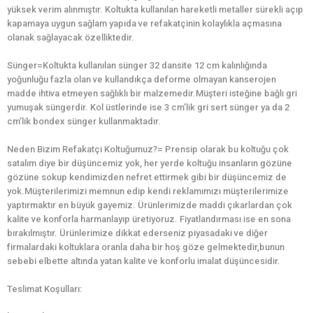
yüksek verim alınmıştır. Koltukta kullanılan hareketli metaller sürekli açıp
kapamaya uygun sağlam yapıda ve refakatçinin kolaylıkla açmasına
olanak sağlayacak özelliktedir.
Sünger=Koltukta kullanılan sünger 32 dansite 12 cm kalınlığında
yoğunluğu fazla olan ve kullandıkça deforme olmayan kanserojen
madde ihtiva etmeyen sağlıklı bir malzemedir.Müşteri isteğine bağlı gri
yumuşak süngerdir. Kol üstlerinde ise 3 cm’lik gri sert sünger ya da 2
cm’lik bondex sünger kullanmaktadır.
Neden Bizim Refakatçi Koltuğumuz?= Prensip olarak bu koltuğu çok
satalım diye bir düşüncemiz yok, her yerde koltuğu insanların gözüne
gözüne sokup kendimizden nefret ettirmek gibi bir düşüncemiz de
yok.Müşterilerimizi memnun edip kendi reklamımızı müşterilerimize
yaptırmaktır en büyük gayemiz. Ürünlerimizde maddi çıkarlardan çok
kalite ve konforla harmanlayıp üretiyoruz. Fiyatlandırması ise en sona
bırakılmıştır. Ürünlerimize dikkat ederseniz piyasadaki ve diğer
firmalardaki koltuklara oranla daha bir hoş göze gelmektedir,bunun
sebebi elbette altında yatan kalite ve konforlu imalat düşüncesidir.
Teslimat Koşulları: