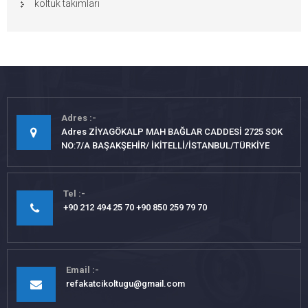
koltuk takımları
Adres
Adres ZİYAGÖKALP MAH BAĞLAR CADDESİ 2725 SOK
NO:7/A BAŞAKŞEHİR/ İKİTELLİ/İSTANBUL/TÜRKİYE
Tel
+90 212 494 25 70 +90 850 259 79 70
Email
refakatcikoltugu@gmail.com