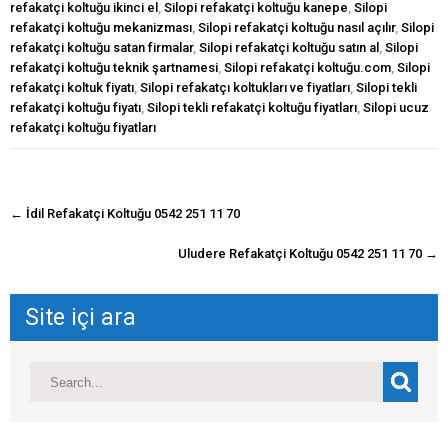
refakatçi koltuğu ikinci el
,
Silopi refakatçi koltuğu kanepe
,
Silopi
refakatçi koltuğu mekanizması
,
Silopi refakatçi koltuğu nasıl açılır
,
Silopi
refakatçi koltuğu satan firmalar
,
Silopi refakatçi koltuğu satın al
,
Silopi
refakatçi koltuğu teknik şartnamesi
,
Silopi refakatçi koltuğu.com
,
Silopi
refakatçi koltuk fiyatı
,
Silopi refakatçı koltukları ve fiyatları
,
Silopi tekli
refakatçi koltuğu fiyatı
,
Silopi tekli refakatçi koltuğu fiyatları
,
Silopi ucuz
refakatçi koltuğu fiyatları
navigasyon
←
İdil Refakatçi Koltuğu 0542 251 11 70
gönderisi
Uludere Refakatçi Koltuğu 0542 251 11 70
→
Site içi ara