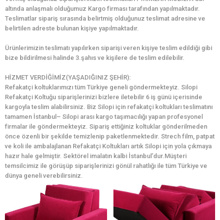
altında anlaşmalı olduğumuz Kargo firması tarafından yapılmaktadır.
Teslimatlar sipariş sırasında belirtmiş olduğunuz teslimat adresine ve
belirtilen adreste bulunan kişiye yapılmaktadır.
Ürünlerimizin teslimatı yapılırken siparişi veren kişiye teslim edildiği gibi
bize bildirilmesi halinde 3.şahıs ve kişilere de teslim edilebilir.
HİZMET VERDİĞİMİZ(YAŞADIĞINIZ ŞEHİR):
Refakatçi koltuklarımızı tüm Türkiye geneli göndermekteyiz. Silopi
Refakatçi Koltuğu siparişlerinizi bizlere iletebilir 6 iş günü içerisinde
kargoyla teslim alabilirsiniz. Biz Silopi için refakatçi koltukları teslimatını
tamamen İstanbul– Silopi arası kargo taşımacılığı yapan profesyonel
firmalar ile göndermekteyiz. Sipariş ettiğiniz koltuklar gönderilmeden
önce özenli bir şekilde temizlenip paketlenmektedir. Strech film, patpat
ve koli ile ambalajlanan Refakatçi Koltukları artık Silopi için yola çıkmaya
hazır hale gelmiştir. Sektörel imalatın kalbi İstanbul’dur.Müşteri
temsilcimiz ile görüşüp siparişlerinizi gönül rahatlığı ile tüm Türkiye ve
dünya geneli verebilirsiniz.