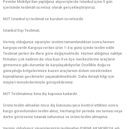
Pırımlar Mobilya‘dan yaptığınız alışverişlerde İstanbul içine 5 gün
içerisinde teslimatı ücretsiz olarak gerçekleştiriyoruz.
NOT:İstanbul içi teslimat ve kurulum ücretsizdir.
İstanbul Dışı Teslimat;
Vermiş olduğunuz siparişler üretimi tamamlandıktan sonra hemen
kargoya verilir.Kargoya verilen ürün 1-4 iş günü içinde teslim edilir.
Teslimat yerleri de illere göre değişmektedir. Hizmet aldığımız nakliye
firmaları çok nadiren de olsa bazı il ve ilçe merkezlerine araçların
girmemesi gibi durumlar ile karşılaşabiliyorlar.Özellikle doğu ve
güneydoğu bölgelerimize bazen araçlarının dolum sürelerinden
kaynaklanan gecikmeler yaşanabilmektedir. Daha detaylı bilgi için
müşteri temsilcilerimizle görüşebilirsiniz.
NOT:Teslimatımız bina dış kapısına kadardır.
Ürünü teslim almadan önce dış kutusunu iyice kontrol ettikten sonra
kargo görevlisinden teslim alınız, Herhangi bir yerinde sıvı teması veya
darbe görürseniz tutanak tutturunuz ve ürünü teslim almayınız.
Vermiş olduğunuz siparişlerinizin teslimatları PIRIMLAR MOBİLYA adı