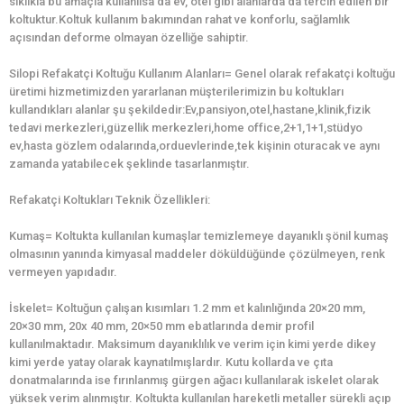
sıklıkla bu amaçla kullanılsa da ev, otel gibi alanlarda da tercih edilen bir
koltuktur.Koltuk kullanım bakımından rahat ve konforlu, sağlamlık
açısından deforme olmayan özelliğe sahiptir.
Silopi Refakatçi Koltuğu Kullanım Alanları= Genel olarak refakatçi koltuğu
üretimi hizmetimizden yararlanan müşterilerimizin bu koltukları
kullandıkları alanlar şu şekildedir:Ev,pansiyon,otel,hastane,klinik,fizik
tedavi merkezleri,güzellik merkezleri,home office,2+1,1+1,stüdyo
ev,hasta gözlem odalarında,orduevlerinde,tek kişinin oturacak ve aynı
zamanda yatabilecek şeklinde tasarlanmıştır.
Refakatçi Koltukları Teknik Özellikleri:
Kumaş= Koltukta kullanılan kumaşlar temizlemeye dayanıklı şönil kumaş
olmasının yanında kimyasal maddeler döküldüğünde çözülmeyen, renk
vermeyen yapıdadır.
İskelet= Koltuğun çalışan kısımları 1.2 mm et kalınlığında 20×20 mm,
20×30 mm, 20x 40 mm, 20×50 mm ebatlarında demir profil
kullanılmaktadır. Maksimum dayanıklılık ve verim için kimi yerde dikey
kimi yerde yatay olarak kaynatılmışlardır. Kutu kollarda ve çıta
donatmalarında ise fırınlanmış gürgen ağacı kullanılarak iskelet olarak
yüksek verim alınmıştır. Koltukta kullanılan hareketli metaller sürekli açıp