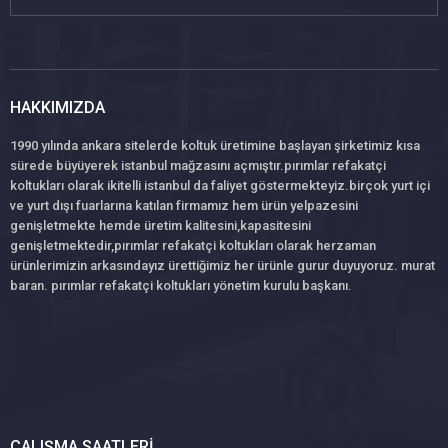
HAKKIMIZDA
1990 yılında ankara sitelerde koltuk üretimine başlayan şirketimiz kısa
sürede büyüyerek istanbul mağzasını açmıştır.pırımlar refakatçi
koltukları olarak ikitelli istanbul da faliyet göstermekteyiz.birçok yurt içi
ve yurt dışı fuarlarına katılan firmamız hem ürün yelpazesini
genişletmekte hemde üretim kalitesini,kapasitesini
genişletmektedir,pırımlar refakatçi koltukları olarak herzaman
ürünlerimizin arkasındayız ürettiğimiz her ürünle gurur duyuyoruz. murat
baran. pırımlar refakatçi koltukları yönetim kurulu başkanı.
ÇALIŞMA SAATLERI