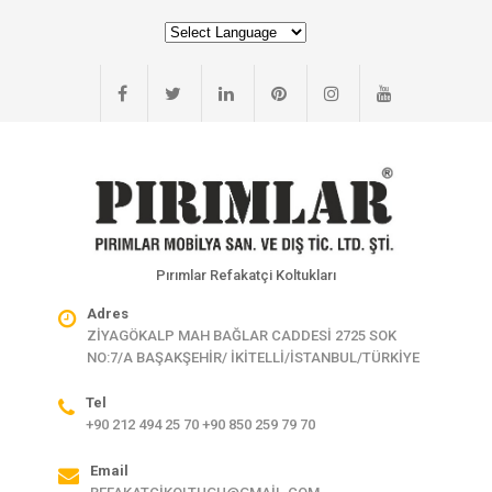
Pırımlar Refakatçi Koltukları
Adres
ZİYAGÖKALP MAH BAĞLAR CADDESİ 2725 SOK
NO:7/A BAŞAKŞEHİR/ İKİTELLİ/İSTANBUL/TÜRKİYE
Tel
+90 212 494 25 70 +90 850 259 79 70
Email