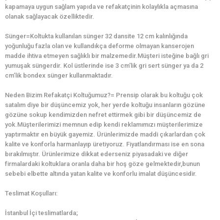
kapamaya uygun sağlam yapıda ve refakatçinin kolaylıkla açmasına
olanak sağlayacak özelliktedir.
Sünger=Koltukta kullanılan sünger 32 dansite 12 cm kalınlığında
yoğunluğu fazla olan ve kullandıkça deforme olmayan kanserojen
madde ihtiva etmeyen sağlıklı bir malzemedir.Müşteri isteğine bağlı gri
yumuşak süngerdir. Kol üstlerinde ise 3 cm’lik gri sert sünger ya da 2
cm’lik bondex sünger kullanmaktadır.
Neden Bizim Refakatçi Koltuğumuz?= Prensip olarak bu koltuğu çok
satalım diye bir düşüncemiz yok, her yerde koltuğu insanların gözüne
gözüne sokup kendimizden nefret ettirmek gibi bir düşüncemiz de
yok.Müşterilerimizi memnun edip kendi reklamımızı müşterilerimize
yaptırmaktır en büyük gayemiz. Ürünlerimizde maddi çıkarlardan çok
kalite ve konforla harmanlayıp üretiyoruz. Fiyatlandırması ise en sona
bırakılmıştır. Ürünlerimize dikkat ederseniz piyasadaki ve diğer
firmalardaki koltuklara oranla daha bir hoş göze gelmektedir,bunun
sebebi elbette altında yatan kalite ve konforlu imalat düşüncesidir.
Teslimat Koşulları:
İstanbul İçi teslimatlarda;