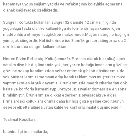
kapamaya uygun sağlam yapıda ve refakatçinin kolaylıkla açmasına
olanak sağlayacak özelliktedir.
Sünger=Koltukta kullanılan sünger 32 dansite 12 cm kalınlığında
yoğunluğu fazla olan ve kullandıkça deforme olmayan kanserojen
madde ihtiva etmeyen sağlıklı bir malzemedir.Müşteri isteğine bağlı gri
yumuşak süngerdir. Kol üstlerinde ise 3 cm’lik gri sert sünger ya da 2
cm’lik bondex sünger kullanmaktadır.
Neden Bizim Refakatçi Koltuğumuz?= Prensip olarak bu koltuğu çok
satalım diye bir düşüncemiz yok, her yerde koltuğu insanların gözüne
gözüne sokup kendimizden nefret ettirmek gibi bir düşüncemiz de
yok.Müşterilerimizi memnun edip kendi reklamımızı müşterilerimize
yaptırmaktır en büyük gayemiz. Ürünlerimizde maddi çıkarlardan çok
kalite ve konforla harmanlayıp üretiyoruz. Fiyatlandırması ise en sona
bırakılmıştır. Ürünlerimize dikkat ederseniz piyasadaki ve diğer
firmalardaki koltuklara oranla daha bir hoş göze gelmektedir,bunun
sebebi elbette altında yatan kalite ve konforlu imalat düşüncesidir.
Teslimat Koşulları:
İstanbul İçi teslimatlarda;