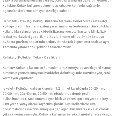
sıklıkla bu amaçla kullanılsa da ev, otel gibi alanlarda da tercih edilen bir
koltuktur.Koltuk kullanım bakımından rahat ve konforlu, sağlamlık
açısından deforme olmayan özelliğe sahiptir.
Saruhanlı Refakatçi Koltuğu Kullanım Alanları= Genel olarak refakatçi
koltuğu üretimi hizmetimizden yararlanan müşterilerimizin bu koltukları
kullandıkları alanlar şu şekildedir:Ev,pansiyon,otel,hastane,klinik,fizik
tedavi merkezleri,güzellik merkezleri,home office,2+1,1+1,stüdyo
ev,hasta gözlem odalarında,orduevlerinde,tek kişinin oturacak ve aynı
zamanda yatabilecek şeklinde tasarlanmıştır.
Refakatçi Koltukları Teknik Özellikleri:
Kumaş= Koltukta kullanılan kumaşlar temizlemeye dayanıklı şönil kumaş
olmasının yanında kimyasal maddeler döküldüğünde çözülmeyen, renk
vermeyen yapıdadır.
İskelet= Koltuğun çalışan kısımları 1.2 mm et kalınlığında 20×20 mm,
20×30 mm, 20x 40 mm, 20×50 mm ebatlarında demir profil
kullanılmaktadır. Maksimum dayanıklılık ve verim için kimi yerde dikey
kimi yerde yatay olarak kaynatılmışlardır. Kutu kollarda ve çıta
donatmalarında ise fırınlanmış gürgen ağacı kullanılarak iskelet olarak
yüksek verim alınmıştır. Koltukta kullanılan hareketli metaller sürekli açıp