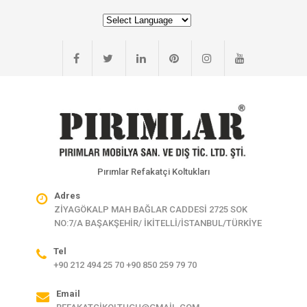
Pırımlar Refakatçi Koltukları
Adres
ZİYAGÖKALP MAH BAĞLAR CADDESİ 2725 SOK
NO:7/A BAŞAKŞEHİR/ İKİTELLİ/İSTANBUL/TÜRKİYE
Tel
+90 212 494 25 70 +90 850 259 79 70
Email