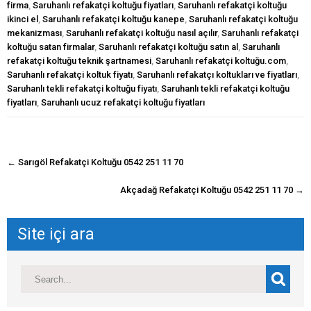
firma
,
Saruhanlı refakatçi koltuğu fiyatları
,
Saruhanlı refakatçi koltuğu
ikinci el
,
Saruhanlı refakatçi koltuğu kanepe
,
Saruhanlı refakatçi koltuğu
mekanizması
,
Saruhanlı refakatçi koltuğu nasıl açılır
,
Saruhanlı refakatçi
koltuğu satan firmalar
,
Saruhanlı refakatçi koltuğu satın al
,
Saruhanlı
refakatçi koltuğu teknik şartnamesi
,
Saruhanlı refakatçi koltuğu.com
,
Saruhanlı refakatçi koltuk fiyatı
,
Saruhanlı refakatçı koltukları ve fiyatları
,
Saruhanlı tekli refakatçi koltuğu fiyatı
,
Saruhanlı tekli refakatçi koltuğu
fiyatları
,
Saruhanlı ucuz refakatçi koltuğu fiyatları
navigasyon
←
Sarıgöl Refakatçi Koltuğu 0542 251 11 70
gönderisi
Akçadağ Refakatçi Koltuğu 0542 251 11 70
→
Site içi ara