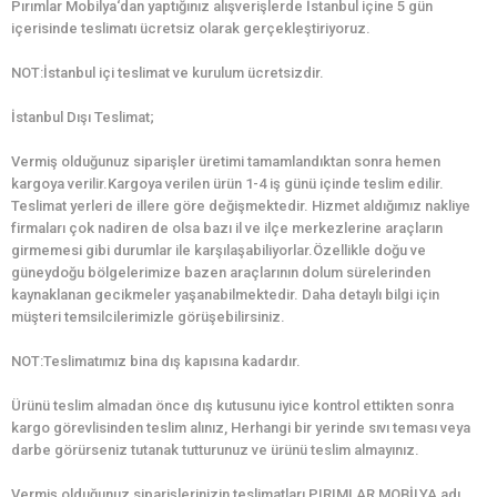
Pırımlar Mobilya‘dan yaptığınız alışverişlerde İstanbul içine 5 gün
içerisinde teslimatı ücretsiz olarak gerçekleştiriyoruz.
NOT:İstanbul içi teslimat ve kurulum ücretsizdir.
İstanbul Dışı Teslimat;
Vermiş olduğunuz siparişler üretimi tamamlandıktan sonra hemen
kargoya verilir.Kargoya verilen ürün 1-4 iş günü içinde teslim edilir.
Teslimat yerleri de illere göre değişmektedir. Hizmet aldığımız nakliye
firmaları çok nadiren de olsa bazı il ve ilçe merkezlerine araçların
girmemesi gibi durumlar ile karşılaşabiliyorlar.Özellikle doğu ve
güneydoğu bölgelerimize bazen araçlarının dolum sürelerinden
kaynaklanan gecikmeler yaşanabilmektedir. Daha detaylı bilgi için
müşteri temsilcilerimizle görüşebilirsiniz.
NOT:Teslimatımız bina dış kapısına kadardır.
Ürünü teslim almadan önce dış kutusunu iyice kontrol ettikten sonra
kargo görevlisinden teslim alınız, Herhangi bir yerinde sıvı teması veya
darbe görürseniz tutanak tutturunuz ve ürünü teslim almayınız.
Vermiş olduğunuz siparişlerinizin teslimatları PIRIMLAR MOBİLYA adı