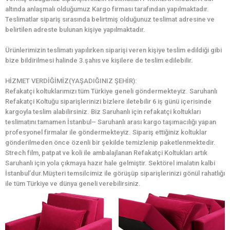
altında anlaşmalı olduğumuz Kargo firması tarafından yapılmaktadır.
Teslimatlar sipariş sırasında belirtmiş olduğunuz teslimat adresine ve
belirtilen adreste bulunan kişiye yapılmaktadır.
Ürünlerimizin teslimatı yapılırken siparişi veren kişiye teslim edildiği gibi
bize bildirilmesi halinde 3.şahıs ve kişilere de teslim edilebilir.
HİZMET VERDİĞİMİZ(YAŞADIĞINIZ ŞEHİR):
Refakatçi koltuklarımızı tüm Türkiye geneli göndermekteyiz. Saruhanlı
Refakatçi Koltuğu siparişlerinizi bizlere iletebilir 6 iş günü içerisinde
kargoyla teslim alabilirsiniz. Biz Saruhanlı için refakatçi koltukları
teslimatını tamamen İstanbul– Saruhanlı arası kargo taşımacılığı yapan
profesyonel firmalar ile göndermekteyiz. Sipariş ettiğiniz koltuklar
gönderilmeden önce özenli bir şekilde temizlenip paketlenmektedir.
Strech film, patpat ve koli ile ambalajlanan Refakatçi Koltukları artık
Saruhanlı için yola çıkmaya hazır hale gelmiştir. Sektörel imalatın kalbi
İstanbul’dur.Müşteri temsilcimiz ile görüşüp siparişlerinizi gönül rahatlığı
ile tüm Türkiye ve dünya geneli verebilirsiniz.