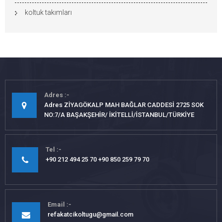
koltuk takımları
Adres
Adres ZİYAGÖKALP MAH BAĞLAR CADDESİ 2725 SOK
NO:7/A BAŞAKŞEHİR/ İKİTELLİ/İSTANBUL/TÜRKİYE
Tel
+90 212 494 25 70 +90 850 259 79 70
Email
refakatcikoltugu@gmail.com