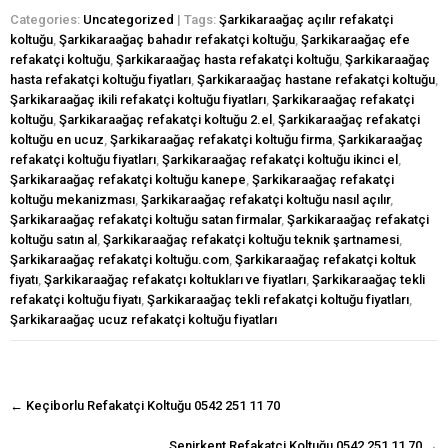
Categories:
Uncategorized
| Tags:
Şarkikaraağaç açılır refakatçi
koltuğu
,
Şarkikaraağaç bahadır refakatçi koltuğu
,
Şarkikaraağaç efe
refakatçi koltuğu
,
Şarkikaraağaç hasta refakatçi koltuğu
,
Şarkikaraağaç
hasta refakatçi koltuğu fiyatları
,
Şarkikaraağaç hastane refakatçi koltuğu
,
Şarkikaraağaç ikili refakatçi koltuğu fiyatları
,
Şarkikaraağaç refakatçi
koltuğu
,
Şarkikaraağaç refakatçi koltuğu 2.el
,
Şarkikaraağaç refakatçi
koltuğu en ucuz
,
Şarkikaraağaç refakatçi koltuğu firma
,
Şarkikaraağaç
refakatçi koltuğu fiyatları
,
Şarkikaraağaç refakatçi koltuğu ikinci el
,
Şarkikaraağaç refakatçi koltuğu kanepe
,
Şarkikaraağaç refakatçi
koltuğu mekanizması
,
Şarkikaraağaç refakatçi koltuğu nasıl açılır
,
Şarkikaraağaç refakatçi koltuğu satan firmalar
,
Şarkikaraağaç refakatçi
koltuğu satın al
,
Şarkikaraağaç refakatçi koltuğu teknik şartnamesi
,
Şarkikaraağaç refakatçi koltuğu.com
,
Şarkikaraağaç refakatçi koltuk
fiyatı
,
Şarkikaraağaç refakatçı koltukları ve fiyatları
,
Şarkikaraağaç tekli
refakatçi koltuğu fiyatı
,
Şarkikaraağaç tekli refakatçi koltuğu fiyatları
,
Şarkikaraağaç ucuz refakatçi koltuğu fiyatları
navigasyon
←
Keçiborlu Refakatçi Koltuğu 0542 251 11 70
gönderisi
Senirkent Refakatçi Koltuğu 0542 251 11 70
→