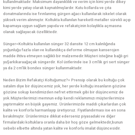
kullanılmaktadır. Maksimum dayanıklılık ve verim için kimi yerde dikey
kimi yerde yatay olarak kaynatılmışlardır. Kutu kollarda ve çıta
donatmalarında ise fırınlanmış gürgen ağacı kullanılarak iskelet olarak
yüksek verim alınmıştır. Koltukta kullanılan hareketli metaller sürekli açıp
kapamaya uygun sağlam yapıda ve refakatçinin kolaylıkla açmasına
olanak sağlayacak özelliktedir.
Sünger=Koltukta kullanılan sünger 32 dansite 12 cm kalınlığında
yoğunluğu fazla olan ve kullandıkça deforme olmayan kanserojen
madde ihtiva etmeyen sağlıklı bir malzemedir.Müşteri isteğine bağlı gri
yuŞarkikaraağaçak süngerdir. Kol üstlerinde ise 3 cm’lik gri sert sünger
ya da 2 cm’lik bondex sünger kullanmaktadır.
Neden Bizim Refakatçi Koltuğumuz?= Prensip olarak bu koltuğu çok
satalım diye bir düşüncemiz yok, her yerde koltuğu insanların gözüne
gözüne sokup kendimizden nefret ettirmek gibi bir düşüncemiz de
yok.Müşterilerimizi memnun edip kendi reklamımızı müşterilerimize
yaptırmaktır en büyük gayemiz. Ürünlerimizde maddi çıkarlardan çok
kalite ve konforla harmanlayıp üretiyoruz. Fiyatlandırması ise en sona
bırakılmıştır. Ürünlerimize dikkat ederseniz piyasadaki ve diğer
firmalardaki koltuklara oranla daha bir hoş göze gelmektedir,bunun
sebebi elbette altında yatan kalite ve konforlu imalat düşüncesidir.