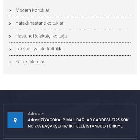
Modern Koltuklar
Yataklı hastane koltukları
Hastane Refakatçi koltuğu
Tekkişilik yataklı koltuklar
koltuk takımları
Adres
Adres ZİYAGÖKALP MAH BAĞLAR CADDESİ 2725 SOK
NO:7/A BAŞAKŞEHİR/ İKİTELLİ/İSTANBUL/TÜRKİYE