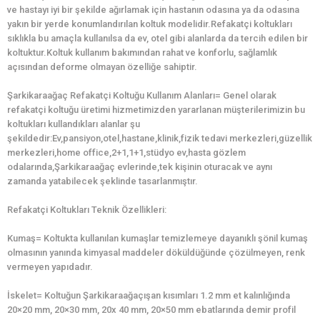
ve hastayı iyi bir şekilde ağırlamak için hastanın odasına ya da odasına
yakın bir yerde konumlandırılan koltuk modelidir.Refakatçi koltukları
sıklıkla bu amaçla kullanılsa da ev, otel gibi alanlarda da tercih edilen bir
koltuktur.Koltuk kullanım bakımından rahat ve konforlu, sağlamlık
açısından deforme olmayan özelliğe sahiptir.
Şarkikaraağaç Refakatçi Koltuğu Kullanım Alanları= Genel olarak
refakatçi koltuğu üretimi hizmetimizden yararlanan müşterilerimizin bu
koltukları kullandıkları alanlar şu
şekildedir:Ev,pansiyon,otel,hastane,klinik,fizik tedavi merkezleri,güzellik
merkezleri,home office,2+1,1+1,stüdyo ev,hasta gözlem
odalarında,Şarkikaraağaç evlerinde,tek kişinin oturacak ve aynı
zamanda yatabilecek şeklinde tasarlanmıştır.
Refakatçi Koltukları Teknik Özellikleri:
Kumaş= Koltukta kullanılan kumaşlar temizlemeye dayanıklı şönil kumaş
olmasının yanında kimyasal maddeler döküldüğünde çözülmeyen, renk
vermeyen yapıdadır.
İskelet= Koltuğun Şarkikaraağaçışan kısımları 1.2 mm et kalınlığında
20×20 mm, 20×30 mm, 20x 40 mm, 20×50 mm ebatlarında demir profil