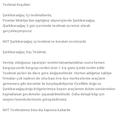
Teslimat Koşulları:
Şarkikaraağaç İçi teslimatlarda;
Pırımlar Mobilya‘dan yaptığınız alışverişlerde Şarkikaraağaç
iŞarkikaraağaç 5 gün içerisinde teslimatı ücretsiz olarak
gerçekleştiriyoruz.
NOT:Şarkikaraağaç içi teslimat ve kurulum ücretsizdir.
Şarkikaraağaç Dışı Teslimat;
Vermiş olduğunuz siparişler üretimi tamamlandıktan sonra hemen
kargoya verilir.Kargoya verilen ürün 1-4 iş günü içinde teslim edilir.
Teslimat yerleri de illere göre değişmektedir. Hizmet aldığımız nakliye
firmaları çok nadiren de olsa bazı il ve ilçe merkezlerine araçların
girmemesi gibi durumlar ile karşılaşabiliyorlar.Özellikle doğu ve
Şarkikaraağaçdoğu bölgelerimize bazen araçlarının dolum sürelerinden
kaynaklanan gecikmeler yaşanabilmektedir. Daha detaylı bilgi için
müşteri temsilcilerimizle görüşebilirsiniz.
NOT:Teslimatımız bina dış kapısına kadardır.