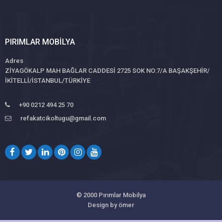
PIRIMLAR MOBILYA
Adres
ZİYAGÖKALP MAH BAĞLAR CADDESİ 2725 SOK NO:7/A BAŞAKŞEHİR/
İKİTELLİ/İSTANBUL/TÜRKİYE
+90 0212 494 25 70
refakatcikoltugu@gmail.com
© 2000
Pırımlar Mobilya
Design by ömer