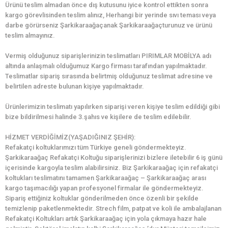
Ürünü teslim almadan önce dış kutusunu iyice kontrol ettikten sonra
kargo görevlisinden teslim alınız, Herhangi bir yerinde sıvı teması veya
darbe görürseniz Şarkikaraağaçanak Şarkikaraağaçturunuz ve ürünü
teslim almayınız.
Vermiş olduğunuz siparişlerinizin teslimatları PIRIMLAR MOBİLYA adı
altında anlaşmalı olduğumuz Kargo firması tarafından yapılmaktadır.
Teslimatlar sipariş sırasında belirtmiş olduğunuz teslimat adresine ve
belirtilen adreste bulunan kişiye yapılmaktadır.
Ürünlerimizin teslimatı yapılırken siparişi veren kişiye teslim edildiği gibi
bize bildirilmesi halinde 3.şahıs ve kişilere de teslim edilebilir.
HİZMET VERDİĞİMİZ(YAŞADIĞINIZ ŞEHİR):
Refakatçi koltuklarımızı tüm Türkiye geneli göndermekteyiz.
Şarkikaraağaç Refakatçi Koltuğu siparişlerinizi bizlere iletebilir 6 iş günü
içerisinde kargoyla teslim alabilirsiniz. Biz Şarkikaraağaç için refakatçi
koltukları teslimatını tamamen Şarkikaraağaç – Şarkikaraağaç arası
kargo taşımacılığı yapan profesyonel firmalar ile göndermekteyiz.
Sipariş ettiğiniz koltuklar gönderilmeden önce özenli bir şekilde
temizlenip paketlenmektedir. Strech film, patpat ve koli ile ambalajlanan
Refakatçi Koltukları artık Şarkikaraağaç için yola çıkmaya hazır hale