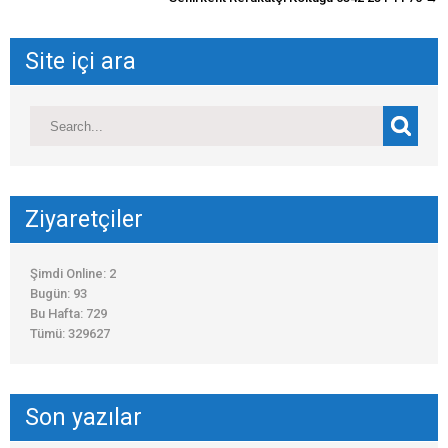
Site içi ara
Ziyaretçiler
Şimdi Online: 2
Bugün: 93
Bu Hafta: 729
Tümü: 329627
Son yazılar