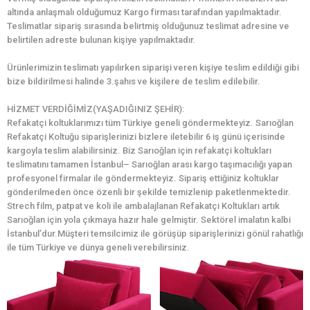
altında anlaşmalı olduğumuz Kargo firması tarafından yapılmaktadır.
Teslimatlar sipariş sırasında belirtmiş olduğunuz teslimat adresine ve
belirtilen adreste bulunan kişiye yapılmaktadır.
Ürünlerimizin teslimatı yapılırken siparişi veren kişiye teslim edildiği gibi
bize bildirilmesi halinde 3.şahıs ve kişilere de teslim edilebilir.
HİZMET VERDİĞİMİZ(YAŞADIĞINIZ ŞEHİR):
Refakatçi koltuklarımızı tüm Türkiye geneli göndermekteyiz. Sarıoğlan
Refakatçi Koltuğu siparişlerinizi bizlere iletebilir 6 iş günü içerisinde
kargoyla teslim alabilirsiniz. Biz Sarıoğlan için refakatçi koltukları
teslimatını tamamen İstanbul– Sarıoğlan arası kargo taşımacılığı yapan
profesyonel firmalar ile göndermekteyiz. Sipariş ettiğiniz koltuklar
gönderilmeden önce özenli bir şekilde temizlenip paketlenmektedir.
Strech film, patpat ve koli ile ambalajlanan Refakatçi Koltukları artık
Sarıoğlan için yola çıkmaya hazır hale gelmiştir. Sektörel imalatın kalbi
İstanbul’dur.Müşteri temsilcimiz ile görüşüp siparişlerinizi gönül rahatlığı
ile tüm Türkiye ve dünya geneli verebilirsiniz.