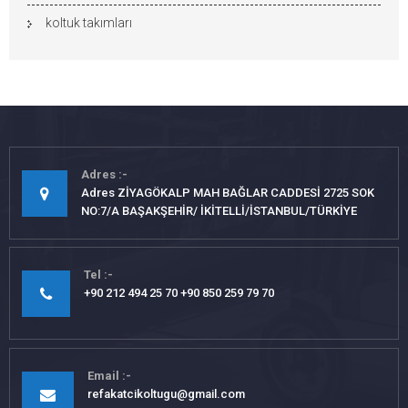
koltuk takımları
Adres
Adres ZİYAGÖKALP MAH BAĞLAR CADDESİ 2725 SOK
NO:7/A BAŞAKŞEHİR/ İKİTELLİ/İSTANBUL/TÜRKİYE
Tel
+90 212 494 25 70 +90 850 259 79 70
Email
refakatcikoltugu@gmail.com