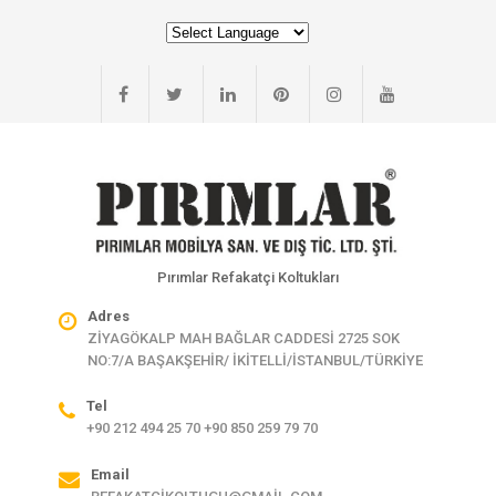
Pırımlar Refakatçi Koltukları
Adres
ZİYAGÖKALP MAH BAĞLAR CADDESİ 2725 SOK
NO:7/A BAŞAKŞEHİR/ İKİTELLİ/İSTANBUL/TÜRKİYE
Tel
+90 212 494 25 70 +90 850 259 79 70
Email