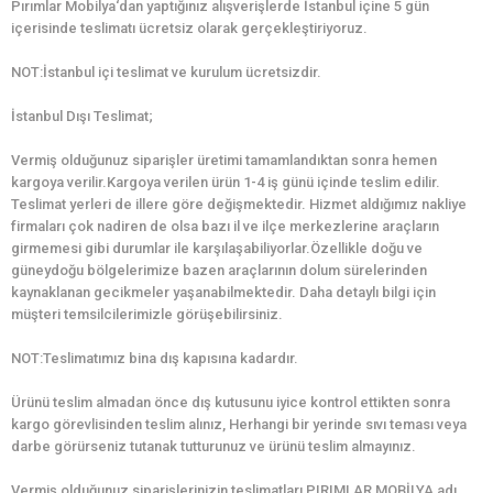
Pırımlar Mobilya‘dan yaptığınız alışverişlerde İstanbul içine 5 gün
içerisinde teslimatı ücretsiz olarak gerçekleştiriyoruz.
NOT:İstanbul içi teslimat ve kurulum ücretsizdir.
İstanbul Dışı Teslimat;
Vermiş olduğunuz siparişler üretimi tamamlandıktan sonra hemen
kargoya verilir.Kargoya verilen ürün 1-4 iş günü içinde teslim edilir.
Teslimat yerleri de illere göre değişmektedir. Hizmet aldığımız nakliye
firmaları çok nadiren de olsa bazı il ve ilçe merkezlerine araçların
girmemesi gibi durumlar ile karşılaşabiliyorlar.Özellikle doğu ve
güneydoğu bölgelerimize bazen araçlarının dolum sürelerinden
kaynaklanan gecikmeler yaşanabilmektedir. Daha detaylı bilgi için
müşteri temsilcilerimizle görüşebilirsiniz.
NOT:Teslimatımız bina dış kapısına kadardır.
Ürünü teslim almadan önce dış kutusunu iyice kontrol ettikten sonra
kargo görevlisinden teslim alınız, Herhangi bir yerinde sıvı teması veya
darbe görürseniz tutanak tutturunuz ve ürünü teslim almayınız.
Vermiş olduğunuz siparişlerinizin teslimatları PIRIMLAR MOBİLYA adı