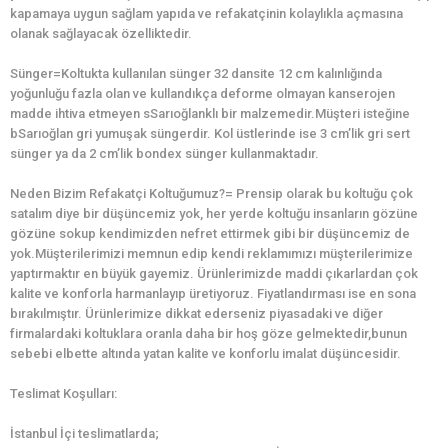
kapamaya uygun sağlam yapıda ve refakatçinin kolaylıkla açmasına
olanak sağlayacak özelliktedir.
Sünger=Koltukta kullanılan sünger 32 dansite 12 cm kalınlığında
yoğunluğu fazla olan ve kullandıkça deforme olmayan kanserojen
madde ihtiva etmeyen sSarıoğlanklı bir malzemedir.Müşteri isteğine
bSarıoğlan gri yumuşak süngerdir. Kol üstlerinde ise 3 cm’lik gri sert
sünger ya da 2 cm’lik bondex sünger kullanmaktadır.
Neden Bizim Refakatçi Koltuğumuz?= Prensip olarak bu koltuğu çok
satalım diye bir düşüncemiz yok, her yerde koltuğu insanların gözüne
gözüne sokup kendimizden nefret ettirmek gibi bir düşüncemiz de
yok.Müşterilerimizi memnun edip kendi reklamımızı müşterilerimize
yaptırmaktır en büyük gayemiz. Ürünlerimizde maddi çıkarlardan çok
kalite ve konforla harmanlayıp üretiyoruz. Fiyatlandırması ise en sona
bırakılmıştır. Ürünlerimize dikkat ederseniz piyasadaki ve diğer
firmalardaki koltuklara oranla daha bir hoş göze gelmektedir,bunun
sebebi elbette altında yatan kalite ve konforlu imalat düşüncesidir.
Teslimat Koşulları:
İstanbul İçi teslimatlarda;