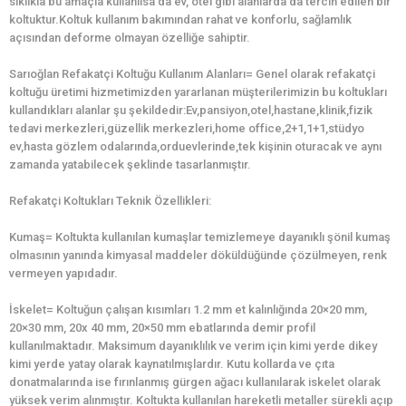
sıklıkla bu amaçla kullanılsa da ev, otel gibi alanlarda da tercih edilen bir
koltuktur.Koltuk kullanım bakımından rahat ve konforlu, sağlamlık
açısından deforme olmayan özelliğe sahiptir.
Sarıoğlan Refakatçi Koltuğu Kullanım Alanları= Genel olarak refakatçi
koltuğu üretimi hizmetimizden yararlanan müşterilerimizin bu koltukları
kullandıkları alanlar şu şekildedir:Ev,pansiyon,otel,hastane,klinik,fizik
tedavi merkezleri,güzellik merkezleri,home office,2+1,1+1,stüdyo
ev,hasta gözlem odalarında,orduevlerinde,tek kişinin oturacak ve aynı
zamanda yatabilecek şeklinde tasarlanmıştır.
Refakatçi Koltukları Teknik Özellikleri:
Kumaş= Koltukta kullanılan kumaşlar temizlemeye dayanıklı şönil kumaş
olmasının yanında kimyasal maddeler döküldüğünde çözülmeyen, renk
vermeyen yapıdadır.
İskelet= Koltuğun çalışan kısımları 1.2 mm et kalınlığında 20×20 mm,
20×30 mm, 20x 40 mm, 20×50 mm ebatlarında demir profil
kullanılmaktadır. Maksimum dayanıklılık ve verim için kimi yerde dikey
kimi yerde yatay olarak kaynatılmışlardır. Kutu kollarda ve çıta
donatmalarında ise fırınlanmış gürgen ağacı kullanılarak iskelet olarak
yüksek verim alınmıştır. Koltukta kullanılan hareketli metaller sürekli açıp