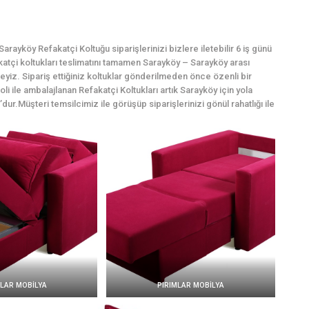
rayköy Refakatçi Koltuğu siparişlerinizi bizlere iletebilir 6 iş günü
fakatçi koltukları teslimatını tamamen Sarayköy – Sarayköy arası
yiz. Sipariş ettiğiniz koltuklar gönderilmeden önce özenli bir
i ile ambalajlanan Refakatçi Koltukları artık Sarayköy için yola
dur.Müşteri temsilcimiz ile görüşüp siparişlerinizi gönül rahatlığı ile
MLAR MOBİLYA
PIRIMLAR MOBİLYA