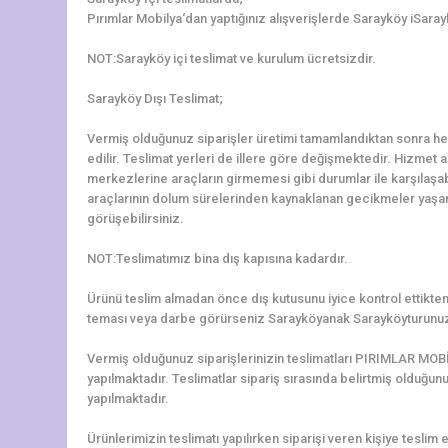
Pırımlar Mobilya‘dan yaptığınız alışverişlerde Sarayköy iSaray
NOT:Sarayköy içi teslimat ve kurulum ücretsizdir.
Sarayköy Dışı Teslimat;
Vermiş olduğunuz siparişler üretimi tamamlandıktan sonra hem
edilir. Teslimat yerleri de illere göre değişmektedir. Hizmet al
merkezlerine araçların girmemesi gibi durumlar ile karşılaşa
araçlarının dolum sürelerinden kaynaklanan gecikmeler yaşanab
görüşebilirsiniz.
NOT:Teslimatımız bina dış kapısına kadardır.
Ürünü teslim almadan önce dış kutusunu iyice kontrol ettikten 
teması veya darbe görürseniz Sarayköyanak Sarayköyturunuz 
Vermiş olduğunuz siparişlerinizin teslimatları PIRIMLAR MOBİ
yapılmaktadır. Teslimatlar sipariş sırasında belirtmiş olduğun
yapılmaktadır.
Ürünlerimizin teslimatı yapılırken siparişi veren kişiye teslim e