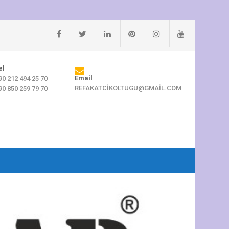
el
Email
90 212 494 25 70
REFAKATCIKOLTUGU@GMAIL.COM
90 850 259 79 70