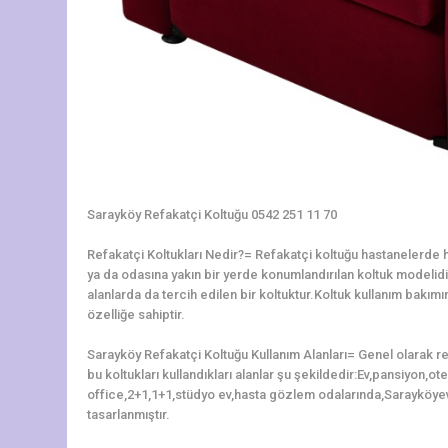
Sarayköy Refakatçi Koltuğu 0542 251 11 70
Refakatçi Koltukları Nedir?= Refakatçi koltuğu hastanelerde ha
ya da odasına yakın bir yerde konumlandırılan koltuk modelidir.
alanlarda da tercih edilen bir koltuktur.Koltuk kullanım bakı
özelliğe sahiptir.
Sarayköy Refakatçi Koltuğu Kullanım Alanları= Genel olarak r
bu koltukları kullandıkları alanlar şu şekildedir:Ev,pansiyon,o
office,2+1,1+1,stüdyo ev,hasta gözlem odalarında,Sarayköyev
tasarlanmıştır.