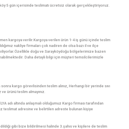
köy 5 gün içerisinde teslimatı ücretsiz olarak gerçekleştiriyoruz.
en kargoya verilir.Kargoya verilen ürün 1-4 iş günü içinde teslim
dığımız nakliye firmaları çok nadiren de olsa bazı il ve ilçe
biliyorlar.Özellikle doğu ve Sarayköydoğu bölgelerimize bazen
ilmektedir. Daha detaylı bilgi için müşteri temsilcilerimizle
sonra kargo görevlisinden teslim alınız, Herhangi bir yerinde sıvı
ve ürünü teslim almayınız.
LYA adı altında anlaşmalı olduğumuz Kargo firması tarafından
uz teslimat adresine ve belirtilen adreste bulunan kişiye
dildiği gibi bize bildirilmesi halinde 3.şahıs ve kişilere de teslim