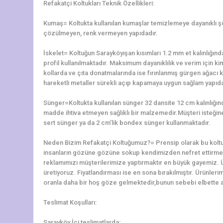
Refakatçi Koltukları Teknik Özellikleri:
Kumaş= Koltukta kullanılan kumaşlar temizlemeye dayanıklı 
çözülmeyen, renk vermeyen yapıdadır.
İskelet= Koltuğun Sarayköyışan kısımları 1.2 mm et kalınlığ
profil kullanılmaktadır. Maksimum dayanıklılık ve verim için ki
kollarda ve çıta donatmalarında ise fırınlanmış gürgen ağacı ku
hareketli metaller sürekli açıp kapamaya uygun sağlam yapıda 
Sünger=Koltukta kullanılan sünger 32 dansite 12 cm kalınlığ
madde ihtiva etmeyen sağlıklı bir malzemedir.Müşteri isteğine 
sert sünger ya da 2 cm’lik bondex sünger kullanmaktadır.
Neden Bizim Refakatçi Koltuğumuz?= Prensip olarak bu koltu
insanların gözüne gözüne sokup kendimizden nefret ettirme
reklamımızı müşterilerimize yaptırmaktır en büyük gayemiz. 
üretiyoruz. Fiyatlandırması ise en sona bırakılmıştır. Ürünler
oranla daha bir hoş göze gelmektedir,bunun sebebi elbette alt
Teslimat Koşulları:
Sarayköy İçi teslimatlarda;