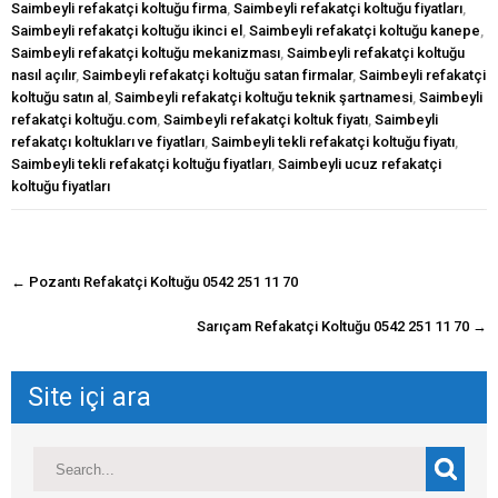
Saimbeyli refakatçi koltuğu firma
,
Saimbeyli refakatçi koltuğu fiyatları
,
Saimbeyli refakatçi koltuğu ikinci el
,
Saimbeyli refakatçi koltuğu kanepe
,
Saimbeyli refakatçi koltuğu mekanizması
,
Saimbeyli refakatçi koltuğu
nasıl açılır
,
Saimbeyli refakatçi koltuğu satan firmalar
,
Saimbeyli refakatçi
koltuğu satın al
,
Saimbeyli refakatçi koltuğu teknik şartnamesi
,
Saimbeyli
refakatçi koltuğu.com
,
Saimbeyli refakatçi koltuk fiyatı
,
Saimbeyli
refakatçı koltukları ve fiyatları
,
Saimbeyli tekli refakatçi koltuğu fiyatı
,
Saimbeyli tekli refakatçi koltuğu fiyatları
,
Saimbeyli ucuz refakatçi
koltuğu fiyatları
navigasyon
←
Pozantı Refakatçi Koltuğu 0542 251 11 70
gönderisi
Sarıçam Refakatçi Koltuğu 0542 251 11 70
→
Site içi ara