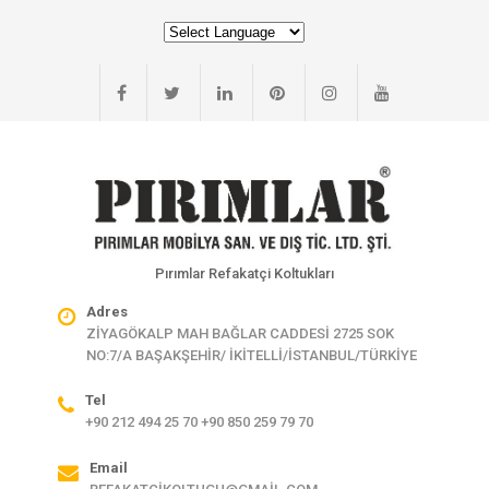
Pırımlar Refakatçi Koltukları
Adres
ZİYAGÖKALP MAH BAĞLAR CADDESİ 2725 SOK
NO:7/A BAŞAKŞEHİR/ İKİTELLİ/İSTANBUL/TÜRKİYE
Tel
+90 212 494 25 70 +90 850 259 79 70
Email