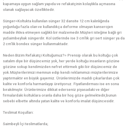
kapamaya uygun sağlam yapıda ve refakatçinin kolaylıkla açmasına
olanak sağlayacak özelliktedir.
Sünger=Koltukta kullanılan sünger 32 dansite 12 cm kalınlığında
yoğunluğu fazla olan ve kullandıkça deforme olmayan kanserojen
madde ihtiva etmeyen sağlıklı bir malzemedir.Müşteri isteğine bağlı gri
yuSaimbeyliak süngerdir. Kol üstlerinde ise 3 cm’lik gri sert sünger ya da
2 cm’lik bondex sünger kullanmaktadır.
Neden Bizim Refakatçi Koltuğumuz?= Prensip olarak bu koltuğu çok
satalım diye bir düşüncemiz yok, her yerde koltuğu insanların gözüne
gözüne sokup kendimizden nefret ettirmek gibi bir düşüncemiz de
yok.Müşterilerimizi memnun edip kendi reklamımızı müşterilerimize
yaptırmaktır en büyük gayemiz. Ürünlerimizde maddi çıkarlardan çok
kalite ve konforla harmanlayıp üretiyoruz. Fiyatlandırması ise en sona
bırakılmıştır. Ürünlerimize dikkat ederseniz piyasadaki ve diğer
firmalardaki koltuklara oranla daha bir hoş göze gelmektedir,bunun
sebebi elbette altında yatan kalite ve konforlu imalat düşüncesidir.
Teslimat Koşulları:
Saimbeyli İçi teslimatlarda;