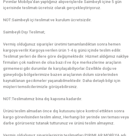
Pırımlar Mobilya‘dan yaptığınız alışverişlerde Saimbeyli içine 5 gün
içerisinde teslimatı ücretsiz olarak gerçekleştiriyoruz.
NOT:Saimbeyli içi teslimat ve kurulum ücretsizdir.
Saimbeyli Dışı Teslimat;
Vermiş olduğunuz siparişler üretimi tamamlandıktan sonra hemen
kargoya verilir.Kargoya verilen ürün 1-4 iş günü içinde teslim edilir.
Teslimat yerleri de illere göre değişmektedir. Hizmet aldığımız nakliye
firmaları çok nadiren de olsa bazı il ve ilçe merkezlerine araçların
girmemesi gibi durumlar ile karşılaşabiliyorlar.Özellikle doğu ve
güneydoğu bölgelerimize bazen araçlarının dolum sürelerinden
kaynaklanan gecikmeler yaşanabilmektedir. Daha detaylı bilgi için
müşteri temsilcilerimizle görüşebilirsiniz.
NOT:Teslimatımız bina dış kapısına kadardır.
Ürünü teslim almadan önce dış kutusunu iyice kontrol ettikten sonra
kargo görevlisinden teslim alınız, Herhangi bir yerinde sıvı teması veya
darbe görürseniz tutanak tutturunuz ve ürünü teslim almayınız.
Vermiş olduğunuz siparişlerinizin teslimatları PIRIMLAR MOBİLYA adı