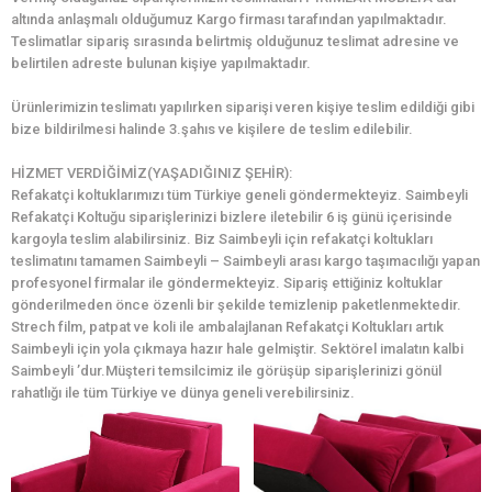
altında anlaşmalı olduğumuz Kargo firması tarafından yapılmaktadır.
Teslimatlar sipariş sırasında belirtmiş olduğunuz teslimat adresine ve
belirtilen adreste bulunan kişiye yapılmaktadır.
Ürünlerimizin teslimatı yapılırken siparişi veren kişiye teslim edildiği gibi
bize bildirilmesi halinde 3.şahıs ve kişilere de teslim edilebilir.
HİZMET VERDİĞİMİZ(YAŞADIĞINIZ ŞEHİR):
Refakatçi koltuklarımızı tüm Türkiye geneli göndermekteyiz. Saimbeyli
Refakatçi Koltuğu siparişlerinizi bizlere iletebilir 6 iş günü içerisinde
kargoyla teslim alabilirsiniz. Biz Saimbeyli için refakatçi koltukları
teslimatını tamamen Saimbeyli – Saimbeyli arası kargo taşımacılığı yapan
profesyonel firmalar ile göndermekteyiz. Sipariş ettiğiniz koltuklar
gönderilmeden önce özenli bir şekilde temizlenip paketlenmektedir.
Strech film, patpat ve koli ile ambalajlanan Refakatçi Koltukları artık
Saimbeyli için yola çıkmaya hazır hale gelmiştir. Sektörel imalatın kalbi
Saimbeyli ’dur.Müşteri temsilcimiz ile görüşüp siparişlerinizi gönül
rahatlığı ile tüm Türkiye ve dünya geneli verebilirsiniz.