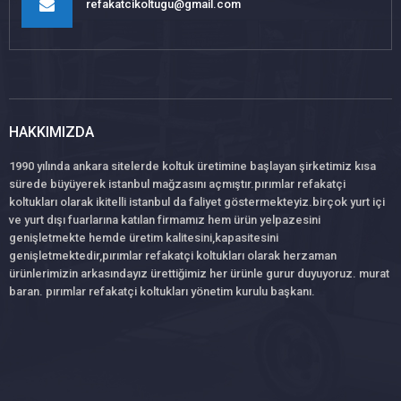
refakatcikoltugu@gmail.com
HAKKIMIZDA
1990 yılında ankara sitelerde koltuk üretimine başlayan şirketimiz kısa
sürede büyüyerek istanbul mağzasını açmıştır.pırımlar refakatçi
koltukları olarak ikitelli istanbul da faliyet göstermekteyiz.birçok yurt içi
ve yurt dışı fuarlarına katılan firmamız hem ürün yelpazesini
genişletmekte hemde üretim kalitesini,kapasitesini
genişletmektedir,pırımlar refakatçi koltukları olarak herzaman
ürünlerimizin arkasındayız ürettiğimiz her ürünle gurur duyuyoruz. murat
baran. pırımlar refakatçi koltukları yönetim kurulu başkanı.