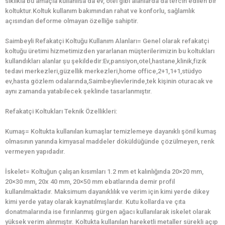
sıklıkla bu amaçla kullanılsa da ev, otel gibi alanlarda da tercih edilen bir
koltuktur.Koltuk kullanım bakımından rahat ve konforlu, sağlamlık
açısından deforme olmayan özelliğe sahiptir.
Saimbeyli Refakatçi Koltuğu Kullanım Alanları= Genel olarak refakatçi
koltuğu üretimi hizmetimizden yararlanan müşterilerimizin bu koltukları
kullandıkları alanlar şu şekildedir:Ev,pansiyon,otel,hastane,klinik,fizik
tedavi merkezleri,güzellik merkezleri,home office,2+1,1+1,stüdyo
ev,hasta gözlem odalarında,Saimbeylievlerinde,tek kişinin oturacak ve
aynı zamanda yatabilecek şeklinde tasarlanmıştır.
Refakatçi Koltukları Teknik Özellikleri:
Kumaş= Koltukta kullanılan kumaşlar temizlemeye dayanıklı şönil kumaş
olmasının yanında kimyasal maddeler döküldüğünde çözülmeyen, renk
vermeyen yapıdadır.
İskelet= Koltuğun çalışan kısımları 1.2 mm et kalınlığında 20×20 mm,
20×30 mm, 20x 40 mm, 20×50 mm ebatlarında demir profil
kullanılmaktadır. Maksimum dayanıklılık ve verim için kimi yerde dikey
kimi yerde yatay olarak kaynatılmışlardır. Kutu kollarda ve çıta
donatmalarında ise fırınlanmış gürgen ağacı kullanılarak iskelet olarak
yüksek verim alınmıştır. Koltukta kullanılan hareketli metaller sürekli açıp