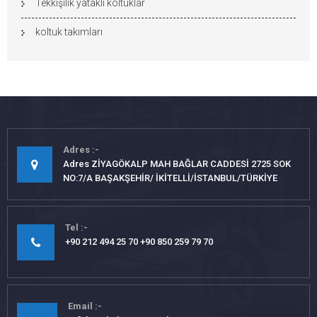
Tekkişilik yataklı koltuklar
koltuk takımları
Adres
Adres ZİYAGÖKALP MAH BAĞLAR CADDESİ 2725 SOK
NO:7/A BAŞAKŞEHİR/ İKİTELLİ/İSTANBUL/TÜRKİYE
Tel
+90 212 494 25 70 +90 850 259 79 70
Email