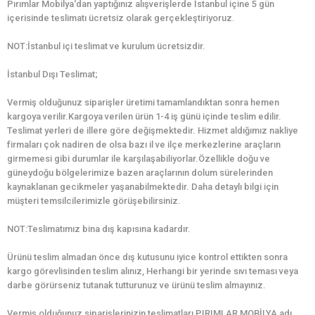
Pırımlar Mobilya‘dan yaptığınız alışverişlerde İstanbul içine 5 gün
içerisinde teslimatı ücretsiz olarak gerçekleştiriyoruz.
NOT:İstanbul içi teslimat ve kurulum ücretsizdir.
İstanbul Dışı Teslimat;
Vermiş olduğunuz siparişler üretimi tamamlandıktan sonra hemen
kargoya verilir.Kargoya verilen ürün 1-4 iş günü içinde teslim edilir.
Teslimat yerleri de illere göre değişmektedir. Hizmet aldığımız nakliye
firmaları çok nadiren de olsa bazı il ve ilçe merkezlerine araçların
girmemesi gibi durumlar ile karşılaşabiliyorlar.Özellikle doğu ve
güneydoğu bölgelerimize bazen araçlarının dolum sürelerinden
kaynaklanan gecikmeler yaşanabilmektedir. Daha detaylı bilgi için
müşteri temsilcilerimizle görüşebilirsiniz.
NOT:Teslimatımız bina dış kapısına kadardır.
Ürünü teslim almadan önce dış kutusunu iyice kontrol ettikten sonra
kargo görevlisinden teslim alınız, Herhangi bir yerinde sıvı teması veya
darbe görürseniz tutanak tutturunuz ve ürünü teslim almayınız.
Vermiş olduğunuz siparişlerinizin teslimatları PIRIMLAR MOBİLYA adı