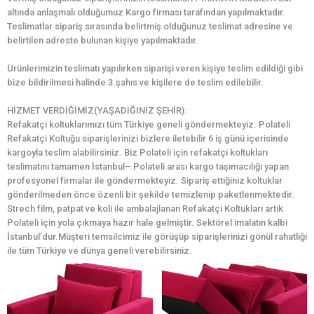
altında anlaşmalı olduğumuz Kargo firması tarafından yapılmaktadır.
Teslimatlar sipariş sırasında belirtmiş olduğunuz teslimat adresine ve
belirtilen adreste bulunan kişiye yapılmaktadır.
Ürünlerimizin teslimatı yapılırken siparişi veren kişiye teslim edildiği gibi
bize bildirilmesi halinde 3.şahıs ve kişilere de teslim edilebilir.
HİZMET VERDİĞİMİZ(YAŞADIĞINIZ ŞEHİR):
Refakatçi koltuklarımızı tüm Türkiye geneli göndermekteyiz. Polateli
Refakatçi Koltuğu siparişlerinizi bizlere iletebilir 6 iş günü içerisinde
kargoyla teslim alabilirsiniz. Biz Polateli için refakatçi koltukları
teslimatını tamamen İstanbul– Polateli arası kargo taşımacılığı yapan
profesyonel firmalar ile göndermekteyiz. Sipariş ettiğiniz koltuklar
gönderilmeden önce özenli bir şekilde temizlenip paketlenmektedir.
Strech film, patpat ve koli ile ambalajlanan Refakatçi Koltukları artık
Polateli için yola çıkmaya hazır hale gelmiştir. Sektörel imalatın kalbi
İstanbul’dur.Müşteri temsilcimiz ile görüşüp siparişlerinizi gönül rahatlığı
ile tüm Türkiye ve dünya geneli verebilirsiniz.