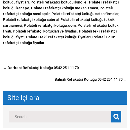
koltuğu fiyatları
,
Polateli refakatçi koltuğu ikinci el
,
Polateli refakatçi
koltuğu kanepe
,
Polateli refakatçi koltuğu mekanizması
,
Polateli
refakatçi koltuğu nasıl açılır
,
Polateli refakatçi koltuğu satan firmalar
,
Polateli refakatçi koltuğu satın al
,
Polateli refakatçi koltuğu teknik
şartnamesi
,
Polateli refakatçi koltuğu.com
,
Polateli refakatçi koltuk
fiyatı
,
Polateli refakatçı koltukları ve fiyatları
,
Polateli tekli refakatçi
koltuğu fiyatı
,
Polateli tekli refakatçi koltuğu fiyatları
,
Polateli ucuz
refakatçi koltuğu fiyatları
navigasyon
←
Derbent Refakatçi Koltuğu 0542 251 11 70
gönderisi
Bahşili Refakatçi Koltuğu 0542 251 11 70
→
Site içi ara