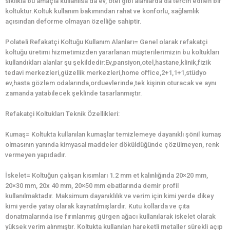
sıklıkla bu amaçla kullanılsa da ev, otel gibi alanlarda da tercih edilen bir
koltuktur.Koltuk kullanım bakımından rahat ve konforlu, sağlamlık
açısından deforme olmayan özelliğe sahiptir.
Polateli Refakatçi Koltuğu Kullanım Alanları= Genel olarak refakatçi
koltuğu üretimi hizmetimizden yararlanan müşterilerimizin bu koltukları
kullandıkları alanlar şu şekildedir:Ev,pansiyon,otel,hastane,klinik,fizik
tedavi merkezleri,güzellik merkezleri,home office,2+1,1+1,stüdyo
ev,hasta gözlem odalarında,orduevlerinde,tek kişinin oturacak ve aynı
zamanda yatabilecek şeklinde tasarlanmıştır.
Refakatçi Koltukları Teknik Özellikleri:
Kumaş= Koltukta kullanılan kumaşlar temizlemeye dayanıklı şönil kumaş
olmasının yanında kimyasal maddeler döküldüğünde çözülmeyen, renk
vermeyen yapıdadır.
İskelet= Koltuğun çalışan kısımları 1.2 mm et kalınlığında 20×20 mm,
20×30 mm, 20x 40 mm, 20×50 mm ebatlarında demir profil
kullanılmaktadır. Maksimum dayanıklılık ve verim için kimi yerde dikey
kimi yerde yatay olarak kaynatılmışlardır. Kutu kollarda ve çıta
donatmalarında ise fırınlanmış gürgen ağacı kullanılarak iskelet olarak
yüksek verim alınmıştır. Koltukta kullanılan hareketli metaller sürekli açıp