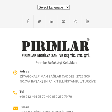
Pırımlar Refakatçi Koltukları
Adres
ZİYAGÖKALP MAH BAĞLAR CADDESİ 2725 SOK
NO:7/A BAŞAKŞEHİR/ İKİTELLİ/İSTANBUL/TÜRKİYE
Tel
+90 212 494 25 70 +90 850 259 79 70
Email