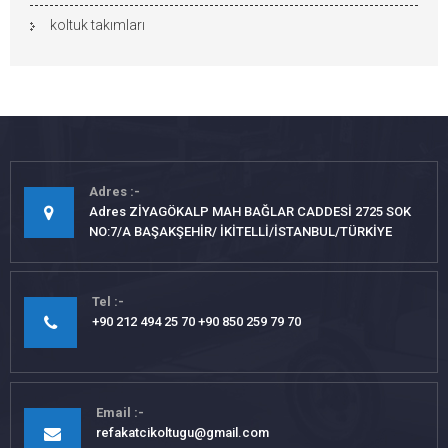
koltuk takımları
Adres
Adres ZİYAGÖKALP MAH BAĞLAR CADDESİ 2725 SOK
NO:7/A BAŞAKŞEHİR/ İKİTELLİ/İSTANBUL/TÜRKİYE
Tel
+90 212 494 25 70 +90 850 259 79 70
Email
refakatcikoltugu@gmail.com