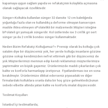
kapamaya uygun sağlam yapıda ve refakatçinin kolaylıkla açmasına
olanak sağlayacak özelliktedir.
Sünger=Koltukta kullanılan sünger 32 dansite 12 cm kalınlığında
yoğunluğu fazla olan ve kullandıkça deforme olmayan kanserojen
madde ihtiva etmeyen sPolateliklı bir malzemedir.Müşteri isteğine
bPolateli gri yumuşak süngerdir. Kol üstlerinde ise 3 cm’lik gri sert
sünger ya da 2 cm’lik bondex sünger kullanmaktadır.
Neden Bizim Refakatçi Koltuğumuz?= Prensip olarak bu koltuğu çok
satalım diye bir düşüncemiz yok, her yerde koltuğu insanların gözüne
gözüne sokup kendimizden nefret ettirmek gibi bir düşüncemiz de
yok.Müşterilerimizi memnun edip kendi reklamımızı müşterilerimize
yaptırmaktır en büyük gayemiz. Ürünlerimizde maddi çıkarlardan çok
kalite ve konforla harmanlayıp üretiyoruz. Fiyatlandırması ise en sona
bırakılmıştır. Ürünlerimize dikkat ederseniz piyasadaki ve diğer
firmalardaki koltuklara oranla daha bir hoş göze gelmektedir,bunun
sebebi elbette altında yatan kalite ve konforlu imalat düşüncesidir.
Teslimat Koşulları:
İstanbul İçi teslimatlarda;