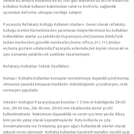
sıklıkla bu amaçla kullanılsa da ev, otel gibi alanlarda da tercih edilen bir
koltuktur.Koltuk kullanım bakımından rahat ve konforlu, sağlamlık
açısından deforme olmayan özelliğe sahiptir.
Pazaryolu Refakatçi Koltuğu Kullanım Alanları= Genel olarak refakatçi
koltuğu üretimi hizmetimizden yararlanan müşterilerimizin bu koltukları
kullandıkları alanlar şu şekildedir:Ev,pansiyon,otel,hastane,klinik,fizik
tedavi merkezleri,güzellik merkezleri,home office,2+1,1+1,stüdyo
ev,hasta gözlem odalarında,Pazaryolu evlerinde,tek kişinin oturacak ve
aynı zamanda yatabilecek şeklinde tasarlanmıştır.
Refakatçi Koltukları Teknik Özellikleri:
Kumaş= Koltukta kullanılan kumaşlar temizlemeye dayanıklı şönil kumaş
olmasının yanında kimyasal maddeler döküldüğünde çözülmeyen, renk
vermeyen yapıdadır.
İskelet= Koltuğun Pazaryoluışan kısımları 1.2 mm et kalınlığında 20×20
mm, 20×30 mm, 20x 40 mm, 20×50 mm ebatlarında demir profil
kullanılmaktadır. Maksimum dayanıklılık ve verim için kimi yerde dikey
kimi yerde yatay olarak kaynatılmışlardır. Kutu kollarda ve çıta
donatmalarında ise fırınlanmış gürgen ağacı kullanılarak iskelet olarak
yüksek verim alınmıştır. Koltukta kullanılan hareketli metaller sürekli açıp