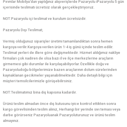
Pırımlar Mobilya‘dan yaptığınız alışverişlerde Pazaryolu iPazaryolu 5 gün
içerisinde teslimatı ücretsiz olarak gerçekleştiriyoruz.
NOT:Pazaryolu içi teslimat ve kurulum ücretsizdir.
Pazaryolu Dışı Teslimat;
Vermiş olduğunuz siparişler üretimi tamamlandıktan sonra hemen
kargoya verilir.Kargoya verilen ürün 1-4 iş günü içinde teslim edilir.
Teslimat yerleri de illere göre değişmektedir. Hizmet aldığımız nakliye
firmaları çok nadiren de olsa bazı il ve ilçe merkezlerine araçların
girmemesi gibi durumlar ile karşılaşabiliyorlar.Özellikle doğu ve
Pazaryoludoğu bölgelerimize bazen araçlarının dolum sürelerinden
kaynaklanan gecikmeler yaşanabilmektedir. Daha detaylı bilgi için
müşteri temsilcilerimizle görüşebilirsiniz.
NOT:Teslimatımız bina dış kapısına kadardır.
Ürünü teslim almadan önce dış kutusunu iyice kontrol ettikten sonra
kargo görevlisinden teslim alınız, Herhangi bir yerinde sıvı teması veya
darbe görürseniz Pazaryoluanak Pazaryoluturunuz ve ürünü teslim
almayınız.