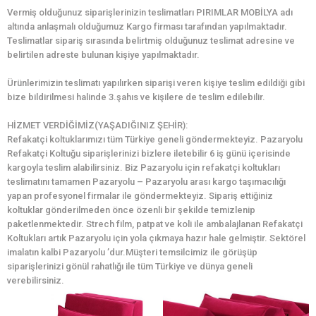
Vermiş olduğunuz siparişlerinizin teslimatları PIRIMLAR MOBİLYA adı
altında anlaşmalı olduğumuz Kargo firması tarafından yapılmaktadır.
Teslimatlar sipariş sırasında belirtmiş olduğunuz teslimat adresine ve
belirtilen adreste bulunan kişiye yapılmaktadır.
Ürünlerimizin teslimatı yapılırken siparişi veren kişiye teslim edildiği gibi
bize bildirilmesi halinde 3.şahıs ve kişilere de teslim edilebilir.
HİZMET VERDİĞİMİZ(YAŞADIĞINIZ ŞEHİR):
Refakatçi koltuklarımızı tüm Türkiye geneli göndermekteyiz. Pazaryolu
Refakatçi Koltuğu siparişlerinizi bizlere iletebilir 6 iş günü içerisinde
kargoyla teslim alabilirsiniz. Biz Pazaryolu için refakatçi koltukları
teslimatını tamamen Pazaryolu – Pazaryolu arası kargo taşımacılığı
yapan profesyonel firmalar ile göndermekteyiz. Sipariş ettiğiniz
koltuklar gönderilmeden önce özenli bir şekilde temizlenip
paketlenmektedir. Strech film, patpat ve koli ile ambalajlanan Refakatçi
Koltukları artık Pazaryolu için yola çıkmaya hazır hale gelmiştir. Sektörel
imalatın kalbi Pazaryolu ’dur.Müşteri temsilcimiz ile görüşüp
siparişlerinizi gönül rahatlığı ile tüm Türkiye ve dünya geneli
verebilirsiniz.