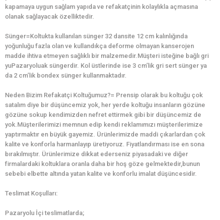
kapamaya uygun sağlam yapıda ve refakatçinin kolaylıkla açmasına
olanak sağlayacak özelliktedir.
Sünger=Koltukta kullanılan sünger 32 dansite 12 cm kalınlığında
yoğunluğu fazla olan ve kullandıkça deforme olmayan kanserojen
madde ihtiva etmeyen sağlıklı bir malzemedir.Müşteri isteğine bağlı gri
yuPazaryoluak süngerdir. Kol üstlerinde ise 3 cm’lik gri sert sünger ya
da 2 cm’lik bondex sünger kullanmaktadır.
Neden Bizim Refakatçi Koltuğumuz?= Prensip olarak bu koltuğu çok
satalım diye bir düşüncemiz yok, her yerde koltuğu insanların gözüne
gözüne sokup kendimizden nefret ettirmek gibi bir düşüncemiz de
yok.Müşterilerimizi memnun edip kendi reklamımızı müşterilerimize
yaptırmaktır en büyük gayemiz. Ürünlerimizde maddi çıkarlardan çok
kalite ve konforla harmanlayıp üretiyoruz. Fiyatlandırması ise en sona
bırakılmıştır. Ürünlerimize dikkat ederseniz piyasadaki ve diğer
firmalardaki koltuklara oranla daha bir hoş göze gelmektedir,bunun
sebebi elbette altında yatan kalite ve konforlu imalat düşüncesidir.
Teslimat Koşulları:
Pazaryolu İçi teslimatlarda;