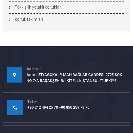
Tekkişilik yataklı koltuklar
koltuk takımları
Adres
Adres ZİYAGÖKALP MAH BAĞLAR CADDESİ 2725 SOK
NO:7/A BAŞAKŞEHİR/ İKİTELLİ/İSTANBUL/TÜRKİYE
Tel
+90 212 494 25 70 +90 850 259 79 70