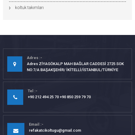
koltuk takımları
Adres
Adres ZİYAGÖKALP MAH BAĞLAR CADDESİ 2725 SOK
NO:7/A BAŞAKŞEHİR/ İKİTELLİ/İSTANBUL/TÜRKİYE
Tel
+90 212 494 25 70 +90 850 259 79 70
Email
refakatcikoltugu@gmail.com