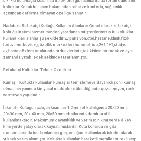
sıklıkla bu amaçla kullanılsa da ev, otel gibi alanlarda da tercih edilen bir
koltuktur.Koltuk kullanım bakımından rahat ve konforlu, sağlamlık
açısından deforme olmayan özelliğe sahiptir.
Narlıdere Refakatçi Koltuğu Kullanım Alanları= Genel olarak refakatçi
koltuğu üretimi hizmetimizden yararlanan müşterilerimizin bu koltukları
kullandıkları alanlar şu şekildedir:Ev,pansiyon,otel,hastane,klinik,fizik
tedavi merkezleri,güzellik merkezleri,home office,2+1,1+1,stüdyo
ev,hasta gözlem odalarında,orduevlerinde,tek kişinin oturacak ve aynı
zamanda yatabilecek şeklinde tasarlanmıştır.
Refakatçi Koltukları Teknik Özellikleri:
Kumaş= Koltukta kullanılan kumaşlar temizlemeye dayanıklı şönil kumaş
olmasının yanında kimyasal maddeler döküldüğünde çözülmeyen, renk
vermeyen yapıdadır.
İskelet= Koltuğun çalışan kısımları 1.2 mm et kalınlığında 20×20 mm,
20×30 mm, 20x 40 mm, 20×50 mm ebatlarında demir profil
kullanılmaktadır. Maksimum dayanıklılık ve verim için kimi yerde dikey
kimi yerde yatay olarak kaynatılmışlardır. Kutu kollarda ve çıta
donatmalarında ise fırınlanmış gürgen ağacı kullanılarak iskelet olarak
yüksek verim alınmıştır. Koltukta kullanılan hareketli metaller sürekli açıp