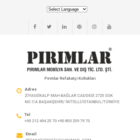
Pırımlar Refakatçi Koltukları
Adres
ZİYAGÖKALP MAH BAĞLAR CADDESİ 2725 SOK
NO:7/A BAŞAKŞEHİR/ İKİTELLİ/İSTANBUL/TÜRKİYE
Tel
+90 212 494 25 70 +90 850 259 79 70
Email