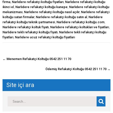
firma
,
Narlıdere refakatçi koltuğu fiyatları
,
Narlıdere refakatçi koltuğu
ikinci el
,
Narlıdere refakatçi koltuğu kanepe
,
Narlıdere refakatçi koltuğu
mekanizması
,
Narlıdere refakatçi koltuğu nasıl açılır
,
Narlıdere refakatçi
koltuğu satan firmalar
,
Narlıdere refakatçi koltuğu satın al
,
Narlıdere
refakatçi koltuğu teknik şartnamesi
,
Narlıdere refakatçi koltuğu.com
,
Narlıdere refakatçi koltuk fiyatı
,
Narlıdere refakatçı koltukları ve fiyatları
,
Narlıdere tekli refakatçi koltuğu fiyatı
,
Narlıdere tekli refakatçi koltuğu
fiyatları
,
Narlıdere ucuz refakatçi koltuğu fiyatları
navigasyon
←
Menemen Refakatçi Koltuğu 0542 251 11 70
gönderisi
Ödemiş Refakatçi Koltuğu 0542 251 11 70
→
Site içi ara