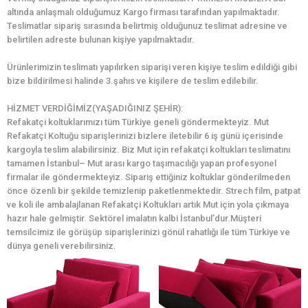
altında anlaşmalı olduğumuz Kargo firması tarafından yapılmaktadır.
Teslimatlar sipariş sırasında belirtmiş olduğunuz teslimat adresine ve
belirtilen adreste bulunan kişiye yapılmaktadır.
Ürünlerimizin teslimatı yapılırken siparişi veren kişiye teslim edildiği gibi
bize bildirilmesi halinde 3.şahıs ve kişilere de teslim edilebilir.
HİZMET VERDİĞİMİZ(YAŞADIĞINIZ ŞEHİR):
Refakatçi koltuklarımızı tüm Türkiye geneli göndermekteyiz. Mut
Refakatçi Koltuğu siparişlerinizi bizlere iletebilir 6 iş günü içerisinde
kargoyla teslim alabilirsiniz. Biz Mut için refakatçi koltukları teslimatını
tamamen İstanbul– Mut arası kargo taşımacılığı yapan profesyonel
firmalar ile göndermekteyiz. Sipariş ettiğiniz koltuklar gönderilmeden
önce özenli bir şekilde temizlenip paketlenmektedir. Strech film, patpat
ve koli ile ambalajlanan Refakatçi Koltukları artık Mut için yola çıkmaya
hazır hale gelmiştir. Sektörel imalatın kalbi İstanbul’dur.Müşteri
temsilcimiz ile görüşüp siparişlerinizi gönül rahatlığı ile tüm Türkiye ve
dünya geneli verebilirsiniz.