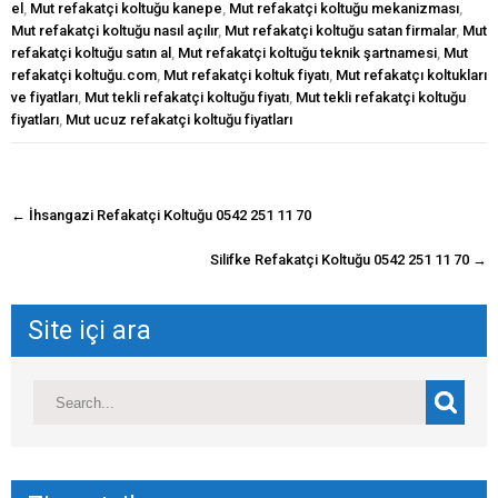
el
,
Mut refakatçi koltuğu kanepe
,
Mut refakatçi koltuğu mekanizması
,
Mut refakatçi koltuğu nasıl açılır
,
Mut refakatçi koltuğu satan firmalar
,
Mut
refakatçi koltuğu satın al
,
Mut refakatçi koltuğu teknik şartnamesi
,
Mut
refakatçi koltuğu.com
,
Mut refakatçi koltuk fiyatı
,
Mut refakatçı koltukları
ve fiyatları
,
Mut tekli refakatçi koltuğu fiyatı
,
Mut tekli refakatçi koltuğu
fiyatları
,
Mut ucuz refakatçi koltuğu fiyatları
navigasyon
←
İhsangazi Refakatçi Koltuğu 0542 251 11 70
gönderisi
Silifke Refakatçi Koltuğu 0542 251 11 70
→
Site içi ara