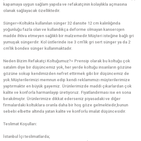
kapamaya uygun sağlam yapıda ve refakatçinin kolaylıkla açmasına
olanak sağlayacak özelliktedir.
Sünger=Koltukta kullanılan sünger 32 dansite 12 cm kalınlığında
yoğunluğu fazla olan ve kullandıkça deforme olmayan kanserojen
madde ihtiva etmeyen sağlıklı bir malzemedir.Müşteri isteğine bağlı gri
yumuşak süngerdir. Kol üstlerinde ise 3 cm’lik gri sert sünger ya da 2
cm’lik bondex sünger kullanmaktadır.
Neden Bizim Refakatçi Koltuğumuz?= Prensip olarak bu koltuğu çok
satalım diye bir düşüncemiz yok, her yerde koltuğu insanların gözüne
gözüne sokup kendimizden nefret ettirmek gibi bir düşüncemiz de
yok.Müşterilerimizi memnun edip kendi reklamımızı müşterilerimize
yaptırmaktır en büyük gayemiz. Ürünlerimizde maddi çıkarlardan çok
kalite ve konforla harmanlayıp üretiyoruz. Fiyatlandırması ise en sona
bırakılmıştır. Ürünlerimize dikkat ederseniz piyasadaki ve diğer
firmalardaki koltuklara oranla daha bir hoş göze gelmektedir,bunun
sebebi elbette altında yatan kalite ve konforlu imalat düşüncesidir.
Teslimat Koşulları:
İstanbul İçi teslimatlarda;