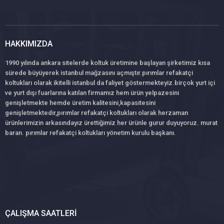
HAKKIMIZDA
1990 yılında ankara sitelerde koltuk üretimine başlayan şirketimiz kısa
sürede büyüyerek istanbul mağzasını açmıştır.pırımlar refakatçi
koltukları olarak ikitelli istanbul da faliyet göstermekteyiz.birçok yurt içi
ve yurt dışı fuarlarına katılan firmamız hem ürün yelpazesini
genişletmekte hemde üretim kalitesini,kapasitesini
genişletmektedir,pırımlar refakatçi koltukları olarak herzaman
ürünlerimizin arkasındayız ürettiğimiz her ürünle gurur duyuyoruz. murat
baran. pırımlar refakatçi koltukları yönetim kurulu başkanı.
ÇALIŞMA SAATLERI