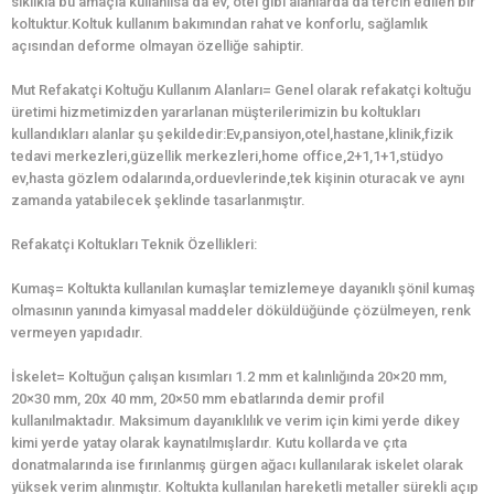
sıklıkla bu amaçla kullanılsa da ev, otel gibi alanlarda da tercih edilen bir
koltuktur.Koltuk kullanım bakımından rahat ve konforlu, sağlamlık
açısından deforme olmayan özelliğe sahiptir.
Mut Refakatçi Koltuğu Kullanım Alanları= Genel olarak refakatçi koltuğu
üretimi hizmetimizden yararlanan müşterilerimizin bu koltukları
kullandıkları alanlar şu şekildedir:Ev,pansiyon,otel,hastane,klinik,fizik
tedavi merkezleri,güzellik merkezleri,home office,2+1,1+1,stüdyo
ev,hasta gözlem odalarında,orduevlerinde,tek kişinin oturacak ve aynı
zamanda yatabilecek şeklinde tasarlanmıştır.
Refakatçi Koltukları Teknik Özellikleri:
Kumaş= Koltukta kullanılan kumaşlar temizlemeye dayanıklı şönil kumaş
olmasının yanında kimyasal maddeler döküldüğünde çözülmeyen, renk
vermeyen yapıdadır.
İskelet= Koltuğun çalışan kısımları 1.2 mm et kalınlığında 20×20 mm,
20×30 mm, 20x 40 mm, 20×50 mm ebatlarında demir profil
kullanılmaktadır. Maksimum dayanıklılık ve verim için kimi yerde dikey
kimi yerde yatay olarak kaynatılmışlardır. Kutu kollarda ve çıta
donatmalarında ise fırınlanmış gürgen ağacı kullanılarak iskelet olarak
yüksek verim alınmıştır. Koltukta kullanılan hareketli metaller sürekli açıp