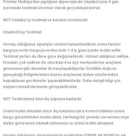
Pırımlar Mobilya‘dan yaptığınız alışverişlerde İstanbul içine 5 gün
içerisinde teslimatı ücretsiz olarak gerçekleştiriyoruz.
NOT:İstanbul içi teslimat ve kurulum ücretsizdir.
İstanbul Dışı Teslimat;
Vermiş olduğunuz siparişler üretimi tamamlandıktan sonra hemen
kargoya verilir.Kargoya verilen ürün 1-4 iş günü içinde teslim edilir.
Teslimat yerleri de illere göre değişmektedir. Hizmet aldığımız nakliye
firmaları çok nadiren de olsa bazı il ve ilçe merkezlerine araçların
girmemesi gibi durumlar ile karşılaşabiliyorlar.Özellikle doğu ve
güneydoğu bölgelerimize bazen araçlarının dolum sürelerinden
kaynaklanan gecikmeler yaşanabilmektedir. Daha detaylı bilgi için
müşteri temsilcilerimizle görüşebilirsiniz.
NOT:Teslimatımız bina dış kapısına kadardır.
Ürünü teslim almadan önce dış kutusunu iyice kontrol ettikten sonra
kargo görevlisinden teslim alınız, Herhangi bir yerinde sıvı teması veya
darbe görürseniz tutanak tutturunuz ve ürünü teslim almayınız.
Vermiş olduğunuz siparişlerinizin teslimatları PIRIMLAR MOBİLYA adı