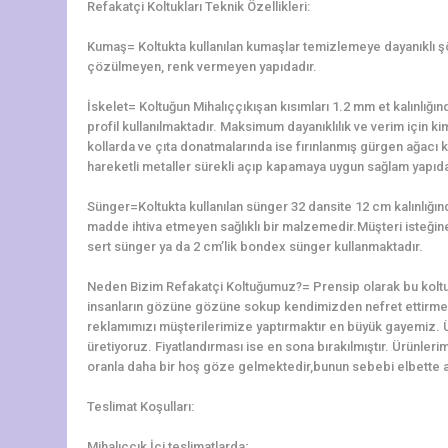
Refakatçi Koltukları Teknik Özellikleri:
Kumaş= Koltukta kullanılan kumaşlar temizlemeye dayanıklı 
çözülmeyen, renk vermeyen yapıdadır.
İskelet= Koltuğun Mihalıççıkışan kısımları 1.2 mm et kalınl
profil kullanılmaktadır. Maksimum dayanıklılık ve verim için ki
kollarda ve çıta donatmalarında ise fırınlanmış gürgen ağacı ku
hareketli metaller sürekli açıp kapamaya uygun sağlam yapıda 
Sünger=Koltukta kullanılan sünger 32 dansite 12 cm kalınlığ
madde ihtiva etmeyen sağlıklı bir malzemedir.Müşteri isteğine 
sert sünger ya da 2 cm’lik bondex sünger kullanmaktadır.
Neden Bizim Refakatçi Koltuğumuz?= Prensip olarak bu koltu
insanların gözüne gözüne sokup kendimizden nefret ettirme
reklamımızı müşterilerimize yaptırmaktır en büyük gayemiz. 
üretiyoruz. Fiyatlandırması ise en sona bırakılmıştır. Ürünler
oranla daha bir hoş göze gelmektedir,bunun sebebi elbette alt
Teslimat Koşulları:
Mihalıççık İçi teslimatlarda;