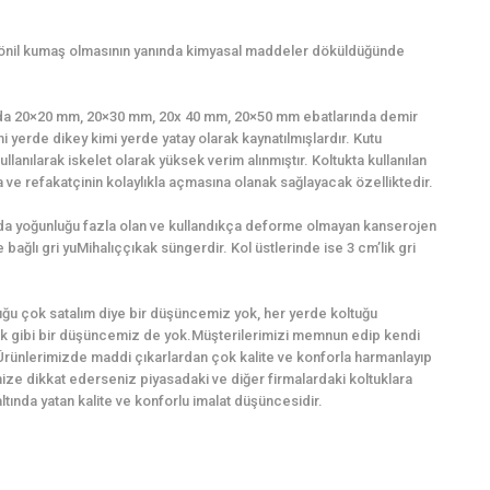
şönil kumaş olmasının yanında kimyasal maddeler döküldüğünde
ığında 20×20 mm, 20×30 mm, 20x 40 mm, 20×50 mm ebatlarında demir
mi yerde dikey kimi yerde yatay olarak kaynatılmışlardır. Kutu
llanılarak iskelet olarak yüksek verim alınmıştır. Koltukta kullanılan
ve refakatçinin kolaylıkla açmasına olanak sağlayacak özelliktedir.
ında yoğunluğu fazla olan ve kullandıkça deforme olmayan kanserojen
bağlı gri yuMihalıççıkak süngerdir. Kol üstlerinde ise 3 cm’lik gri
ğu çok satalım diye bir düşüncemiz yok, her yerde koltuğu
k gibi bir düşüncemiz de yok.Müşterilerimizi memnun edip kendi
Ürünlerimizde maddi çıkarlardan çok kalite ve konforla harmanlayıp
imize dikkat ederseniz piyasadaki ve diğer firmalardaki koltuklara
ında yatan kalite ve konforlu imalat düşüncesidir.