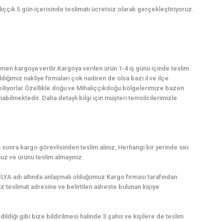
lıççık 5 gün içerisinde teslimatı ücretsiz olarak gerçekleştiriyoruz.
en kargoya verilir.Kargoya verilen ürün 1-4 iş günü içinde teslim
dığımız nakliye firmaları çok nadiren de olsa bazı il ve ilçe
biliyorlar.Özellikle doğu ve Mihalıççıkdoğu bölgelerimize bazen
ilmektedir. Daha detaylı bilgi için müşteri temsilcilerimizle
sonra kargo görevlisinden teslim alınız, Herhangi bir yerinde sıvı
uz ve ürünü teslim almayınız.
LYA adı altında anlaşmalı olduğumuz Kargo firması tarafından
uz teslimat adresine ve belirtilen adreste bulunan kişiye
dildiği gibi bize bildirilmesi halinde 3.şahıs ve kişilere de teslim