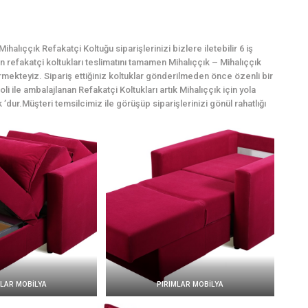
alıççık Refakatçi Koltuğu siparişlerinizi bizlere iletebilir 6 iş
çin refakatçi koltukları teslimatını tamamen Mihalıççık – Mihalıççık
rmekteyiz. Sipariş ettiğiniz koltuklar gönderilmeden önce özenli bir
i ile ambalajlanan Refakatçi Koltukları artık Mihalıççık için yola
 ’dur.Müşteri temsilcimiz ile görüşüp siparişlerinizi gönül rahatlığı
MLAR MOBİLYA
PIRIMLAR MOBİLYA