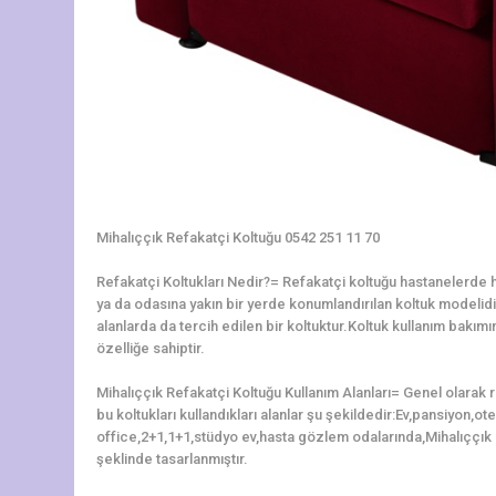
Mihalıççık Refakatçi Koltuğu 0542 251 11 70
Refakatçi Koltukları Nedir?= Refakatçi koltuğu hastanelerde ha
ya da odasına yakın bir yerde konumlandırılan koltuk modelidir.
alanlarda da tercih edilen bir koltuktur.Koltuk kullanım bakı
özelliğe sahiptir.
Mihalıççık Refakatçi Koltuğu Kullanım Alanları= Genel olarak 
bu koltukları kullandıkları alanlar şu şekildedir:Ev,pansiyon,o
office,2+1,1+1,stüdyo ev,hasta gözlem odalarında,Mihalıççık 
şeklinde tasarlanmıştır.