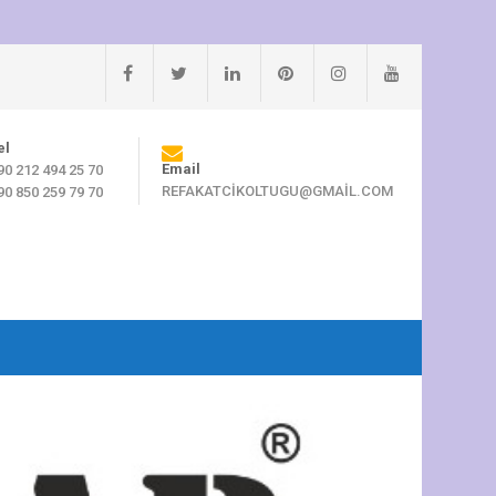
el
Email
90 212 494 25 70
REFAKATCIKOLTUGU@GMAIL.COM
90 850 259 79 70