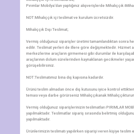
Pırımlar Mobilya‘dan yaptığınız alışverişlerde Mihalıççık iMiha
NOT:Mihalıççık içi teslimat ve kurulum ücretsizdir.
Mihalıççık Dışı Teslimat;
Vermiş olduğunuz siparişler üretimi tamamlandıktan sonra hem
edilir. Teslimat yerleri de illere göre değişmektedir. Hizmet al
merkezlerine araçların girmemesi gibi durumlar ile karşılaşa
araçlarının dolum sürelerinden kaynaklanan gecikmeler yaşanab
görüşebilirsiniz.
NOT:Teslimatımız bina dış kapısına kadardır.
Ürünü teslim almadan önce dış kutusunu iyice kontrol ettikten 
teması veya darbe görürseniz Mihalıççıkanak Mihalıççıkturun
Vermiş olduğunuz siparişlerinizin teslimatları PIRIMLAR MOBİ
yapılmaktadır. Teslimatlar sipariş sırasında belirtmiş olduğun
yapılmaktadır.
Ürünlerimizin teslimatı yapılırken siparişi veren kişiye teslim e