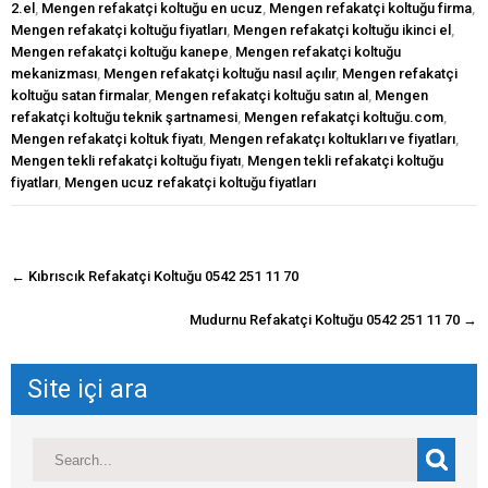
2.el
,
Mengen refakatçi koltuğu en ucuz
,
Mengen refakatçi koltuğu firma
,
Mengen refakatçi koltuğu fiyatları
,
Mengen refakatçi koltuğu ikinci el
,
Mengen refakatçi koltuğu kanepe
,
Mengen refakatçi koltuğu
mekanizması
,
Mengen refakatçi koltuğu nasıl açılır
,
Mengen refakatçi
koltuğu satan firmalar
,
Mengen refakatçi koltuğu satın al
,
Mengen
refakatçi koltuğu teknik şartnamesi
,
Mengen refakatçi koltuğu.com
,
Mengen refakatçi koltuk fiyatı
,
Mengen refakatçı koltukları ve fiyatları
,
Mengen tekli refakatçi koltuğu fiyatı
,
Mengen tekli refakatçi koltuğu
fiyatları
,
Mengen ucuz refakatçi koltuğu fiyatları
navigasyon
←
Kıbrıscık Refakatçi Koltuğu 0542 251 11 70
gönderisi
Mudurnu Refakatçi Koltuğu 0542 251 11 70
→
Site içi ara