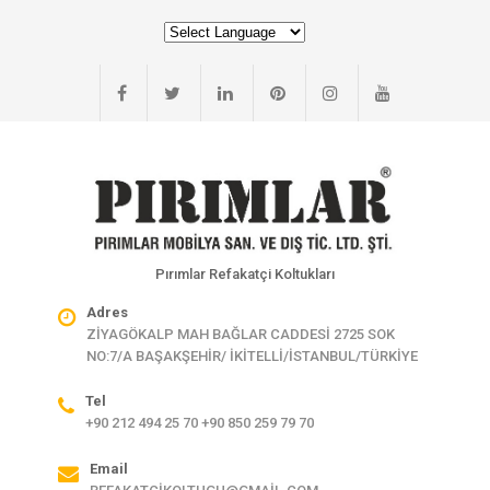
Pırımlar Refakatçi Koltukları
Adres
ZİYAGÖKALP MAH BAĞLAR CADDESİ 2725 SOK
NO:7/A BAŞAKŞEHİR/ İKİTELLİ/İSTANBUL/TÜRKİYE
Tel
+90 212 494 25 70 +90 850 259 79 70
Email