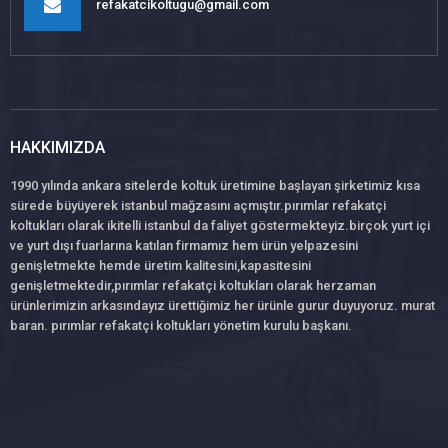
refakatcikoltugu@gmail.com
HAKKIMIZDA
1990 yılında ankara sitelerde koltuk üretimine başlayan şirketimiz kısa
sürede büyüyerek istanbul mağzasını açmıştır.pırımlar refakatçi
koltukları olarak ikitelli istanbul da faliyet göstermekteyiz.birçok yurt içi
ve yurt dışı fuarlarına katılan firmamız hem ürün yelpazesini
genişletmekte hemde üretim kalitesini,kapasitesini
genişletmektedir,pırımlar refakatçi koltukları olarak herzaman
ürünlerimizin arkasındayız ürettiğimiz her ürünle gurur duyuyoruz. murat
baran. pırımlar refakatçi koltukları yönetim kurulu başkanı.