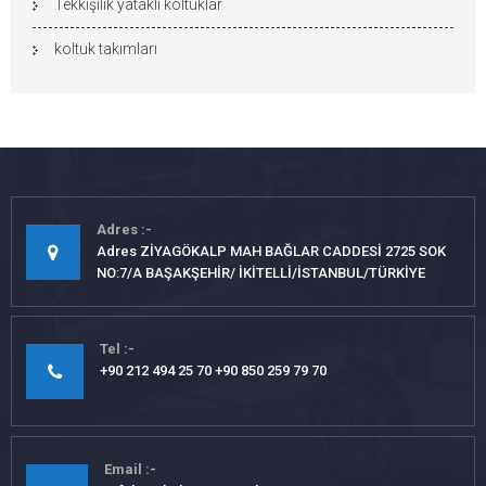
Tekkişilik yataklı koltuklar
koltuk takımları
Adres
Adres ZİYAGÖKALP MAH BAĞLAR CADDESİ 2725 SOK
NO:7/A BAŞAKŞEHİR/ İKİTELLİ/İSTANBUL/TÜRKİYE
Tel
+90 212 494 25 70 +90 850 259 79 70
Email