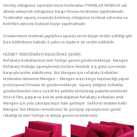
Vermiş olduğunuz siparişlerinizin teslimatları PIRIMLAR MOBİLYA adı
altında anlaşmalı olduğumuz Kargo firması tarafından yapılmaktadır.
Teslimatlar sipariş sırasında belirtmiş olduğunuz teslimat adresine ve
belirtilen adreste bulunan kişiye yapılmaktadır.
Ürünlerimizin teslimatı yapılırken siparişi veren kişiye teslim edildiği gibi
bize bildirilmesi halinde 3.şahıs ve kişilere de teslim edilebilir.
HİZMET VERDİĞİMİZ(YAŞADIĞINIZ ŞEHİR):
Refakatçi koltuklarımızı tüm Türkiye geneli göndermekteyiz. Mengen
Refakatçi Koltuğu siparişlerinizi bizlere iletebilir 6 iş günü içerisinde
kargoyla teslim alabilirsiniz. Biz Mengen için refakatçi koltukları
teslimatını tamamen Mengen – Mengen arası kargo taşımacılığı yapan
profesyonel firmalar ile göndermekteyiz. Sipariş ettiğiniz koltuklar
gönderilmeden önce özenli bir şekilde temizlenip paketlenmektedir.
Strech film, patpat ve koli ile ambalajlanan Refakatçi Koltukları artık
Mengen için yola çıkmaya hazır hale gelmiştir. Sektörel imalatın kalbi
Mengen ’dur.Müşteri temsilcimiz ile görüşüp siparişlerinizi gönül
rahatlığı ile tüm Türkiye ve dünya geneli verebilirsiniz.