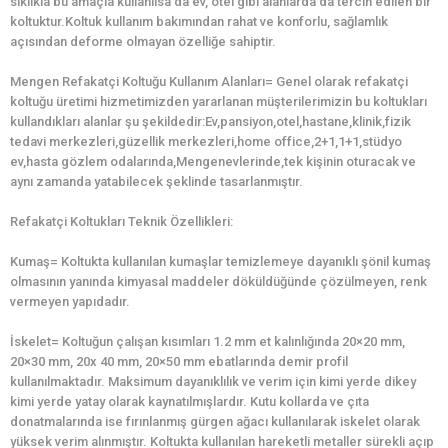
sıklıkla bu amaçla kullanılsa da ev, otel gibi alanlarda da tercih edilen bir
koltuktur.Koltuk kullanım bakımından rahat ve konforlu, sağlamlık
açısından deforme olmayan özelliğe sahiptir.
Mengen Refakatçi Koltuğu Kullanım Alanları= Genel olarak refakatçi
koltuğu üretimi hizmetimizden yararlanan müşterilerimizin bu koltukları
kullandıkları alanlar şu şekildedir:Ev,pansiyon,otel,hastane,klinik,fizik
tedavi merkezleri,güzellik merkezleri,home office,2+1,1+1,stüdyo
ev,hasta gözlem odalarında,Mengenevlerinde,tek kişinin oturacak ve
aynı zamanda yatabilecek şeklinde tasarlanmıştır.
Refakatçi Koltukları Teknik Özellikleri:
Kumaş= Koltukta kullanılan kumaşlar temizlemeye dayanıklı şönil kumaş
olmasının yanında kimyasal maddeler döküldüğünde çözülmeyen, renk
vermeyen yapıdadır.
İskelet= Koltuğun çalışan kısımları 1.2 mm et kalınlığında 20×20 mm,
20×30 mm, 20x 40 mm, 20×50 mm ebatlarında demir profil
kullanılmaktadır. Maksimum dayanıklılık ve verim için kimi yerde dikey
kimi yerde yatay olarak kaynatılmışlardır. Kutu kollarda ve çıta
donatmalarında ise fırınlanmış gürgen ağacı kullanılarak iskelet olarak
yüksek verim alınmıştır. Koltukta kullanılan hareketli metaller sürekli açıp