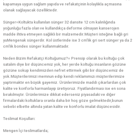
kapamaya uygun sağlam yapıda ve refakatçinin kolaylıkla açmasına
olanak sağlayacak özelliktedir.
Sünger=Koltukta kullanılan sünger 32 dansite 12 cm kalınlığında
yoğunluğu fazla olan ve kullandıkça deforme olmayan kanserojen
madde ihtiva etmeyen sağlıklı bir malzemedir.Müşteri isteğine bağlı gri
yuMengenak süngerdir. Kol üstlerinde ise 3 cm’lik gri sert sünger ya da 2
cm’lik bondex sünger kullanmaktadır.
Neden Bizim Refakatçi Koltuğumuz?= Prensip olarak bu koltuğu çok
satalım diye bir düşüncemiz yok, her yerde koltuğu insanların gözüne
gözüne sokup kendimizden nefret ettirmek gibi bir düşüncemiz de
yok.Müşterilerimizi memnun edip kendi reklamımızı müşterilerimize
yaptırmaktır en büyük gayemiz. Ürünlerimizde maddi çıkarlardan çok
kalite ve konforla harmanlayıp üretiyoruz. Fiyatlandırması ise en sona
bırakılmıştır. Ürünlerimize dikkat ederseniz piyasadaki ve diğer
firmalardaki koltuklara oranla daha bir hoş göze gelmektedir,bunun
sebebi elbette altında yatan kalite ve konforlu imalat düşüncesidir.
Teslimat Koşulları:
Mengen İçi teslimatlarda;