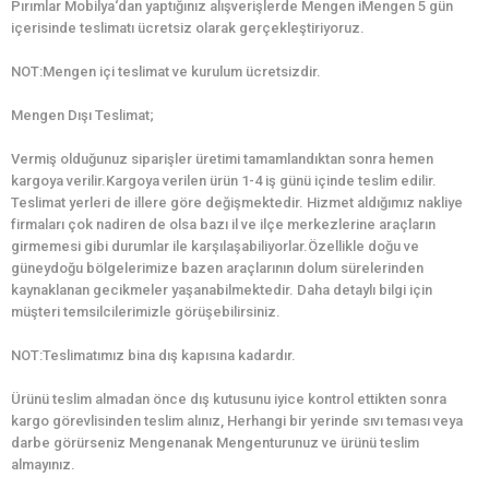
Pırımlar Mobilya‘dan yaptığınız alışverişlerde Mengen iMengen 5 gün
içerisinde teslimatı ücretsiz olarak gerçekleştiriyoruz.
NOT:Mengen içi teslimat ve kurulum ücretsizdir.
Mengen Dışı Teslimat;
Vermiş olduğunuz siparişler üretimi tamamlandıktan sonra hemen
kargoya verilir.Kargoya verilen ürün 1-4 iş günü içinde teslim edilir.
Teslimat yerleri de illere göre değişmektedir. Hizmet aldığımız nakliye
firmaları çok nadiren de olsa bazı il ve ilçe merkezlerine araçların
girmemesi gibi durumlar ile karşılaşabiliyorlar.Özellikle doğu ve
güneydoğu bölgelerimize bazen araçlarının dolum sürelerinden
kaynaklanan gecikmeler yaşanabilmektedir. Daha detaylı bilgi için
müşteri temsilcilerimizle görüşebilirsiniz.
NOT:Teslimatımız bina dış kapısına kadardır.
Ürünü teslim almadan önce dış kutusunu iyice kontrol ettikten sonra
kargo görevlisinden teslim alınız, Herhangi bir yerinde sıvı teması veya
darbe görürseniz Mengenanak Mengenturunuz ve ürünü teslim
almayınız.