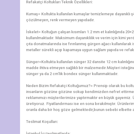
Refakatçi Koltukları Teknik Özellikleri:
Kumaş= Koltukta kullanılan kumaşlar temizlemeye dayanıklı 
çözülmeyen, renk vermeyen yapıdadır.
İskelet= Koltuğun çalışan kısımları 1.2 mm et kalınlığında 2
kullanılmaktadır. Maksimum dayanıklılık ve verim için kimi yerd
çıta donatmalarında ise fırınlanmış gürgen ağacı kullanılarak is
metaller sürekli açıp kapamaya uygun sağlam yapıda ve refaka
Sünger=Koltukta kullanılan sünger 32 dansite 12 cm kalınlığ
madde ihtiva etmeyen sağlıklı bir malzemedir.Müşteri isteğine 
sünger ya da 2 cm’lik bondex sünger kullanmaktadır.
Neden Bizim Refakatçi Koltuğumuz?= Prensip olarak bu koltu
insanların gözüne gözüne sokup kendimizden nefret ettirme
reklamımızı müşterilerimize yaptırmaktır en büyük gayemiz. 
üretiyoruz. Fiyatlandırması ise en sona bırakılmıştır. Ürünler
oranla daha bir hoş göze gelmektedir,bunun sebebi elbette alt
Teslimat Koşulları:
İstanbul İçi teslimatlarda;