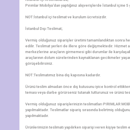
Pırımlar Mobilya‘dan yaptığınız alışverişlerde İstanbul içine 5
NOT:İstanbul içi teslimat ve kurulum ücretsizdir.
İstanbul Dışı Teslimat;
Vermiş olduğunuz siparişler üretimi tamamlandıktan sonra hem
edilir. Teslimat yerleri de illere göre değişmektedir. Hizmet al
merkezlerine araçların girmemesi gibi durumlar ile karşılaş
araçlarının dolum sürelerinden kaynaklanan gecikmeler yaşanab
görüşebilirsiniz.
NOT:Teslimatımız bina dış kapısına kadardır.
Ürünü teslim almadan önce dış kutusunu iyice kontrol ettikten 
teması veya darbe görürseniz tutanak tutturunuz ve ürünü tes
Vermiş olduğunuz siparişlerinizin teslimatları PIRIMLAR MOBİ
yapılmaktadır. Teslimatlar sipariş sırasında belirtmiş olduğun
yapılmaktadır.
Ürünlerimizin teslimatı yapılırken siparişi veren kişiye teslim e