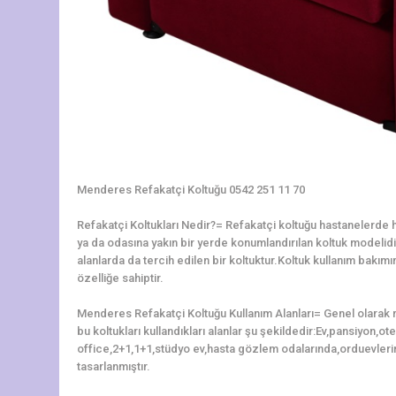
Menderes Refakatçi Koltuğu 0542 251 11 70
Refakatçi Koltukları Nedir?= Refakatçi koltuğu hastanelerde ha
ya da odasına yakın bir yerde konumlandırılan koltuk modelidir.
alanlarda da tercih edilen bir koltuktur.Koltuk kullanım bakı
özelliğe sahiptir.
Menderes Refakatçi Koltuğu Kullanım Alanları= Genel olarak r
bu koltukları kullandıkları alanlar şu şekildedir:Ev,pansiyon,o
office,2+1,1+1,stüdyo ev,hasta gözlem odalarında,orduevleri
tasarlanmıştır.