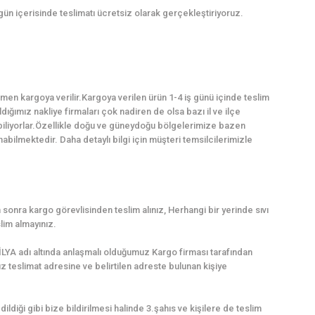
 gün içerisinde teslimatı ücretsiz olarak gerçekleştiriyoruz.
en kargoya verilir.Kargoya verilen ürün 1-4 iş günü içinde teslim
dığımız nakliye firmaları çok nadiren de olsa bazı il ve ilçe
abiliyorlar.Özellikle doğu ve güneydoğu bölgelerimize bazen
ilmektedir. Daha detaylı bilgi için müşteri temsilcilerimizle
sonra kargo görevlisinden teslim alınız, Herhangi bir yerinde sıvı
lim almayınız.
LYA adı altında anlaşmalı olduğumuz Kargo firması tarafından
uz teslimat adresine ve belirtilen adreste bulunan kişiye
dildiği gibi bize bildirilmesi halinde 3.şahıs ve kişilere de teslim