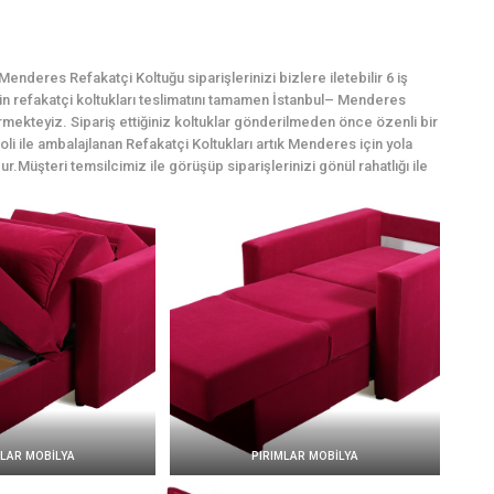
nderes Refakatçi Koltuğu siparişlerinizi bizlere iletebilir 6 iş
çin refakatçi koltukları teslimatını tamamen İstanbul– Menderes
rmekteyiz. Sipariş ettiğiniz koltuklar gönderilmeden önce özenli bir
li ile ambalajlanan Refakatçi Koltukları artık Menderes için yola
ur.Müşteri temsilcimiz ile görüşüp siparişlerinizi gönül rahatlığı ile
MLAR MOBİLYA
PIRIMLAR MOBİLYA