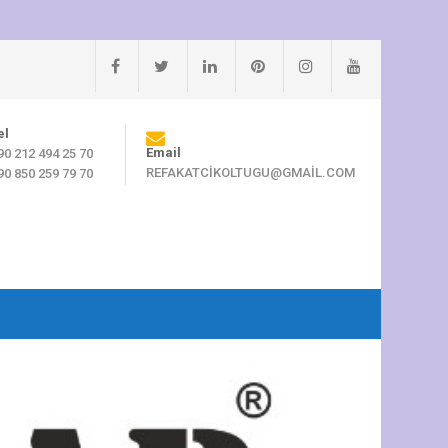
el
Email
90 212 494 25 70
REFAKATCIKOLTUGU@GMAIL.COM
90 850 259 79 70