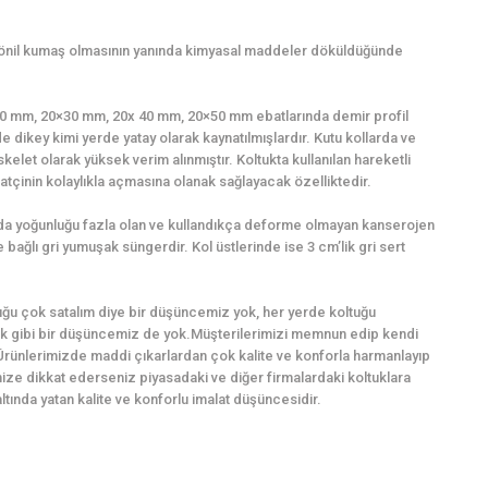
şönil kumaş olmasının yanında kimyasal maddeler döküldüğünde
0×20 mm, 20×30 mm, 20x 40 mm, 20×50 mm ebatlarında demir profil
e dikey kimi yerde yatay olarak kaynatılmışlardır. Kutu kollarda ve
kelet olarak yüksek verim alınmıştır. Koltukta kullanılan hareketli
tçinin kolaylıkla açmasına olanak sağlayacak özelliktedir.
ında yoğunluğu fazla olan ve kullandıkça deforme olmayan kanserojen
bağlı gri yumuşak süngerdir. Kol üstlerinde ise 3 cm’lik gri sert
ğu çok satalım diye bir düşüncemiz yok, her yerde koltuğu
k gibi bir düşüncemiz de yok.Müşterilerimizi memnun edip kendi
Ürünlerimizde maddi çıkarlardan çok kalite ve konforla harmanlayıp
imize dikkat ederseniz piyasadaki ve diğer firmalardaki koltuklara
ında yatan kalite ve konforlu imalat düşüncesidir.