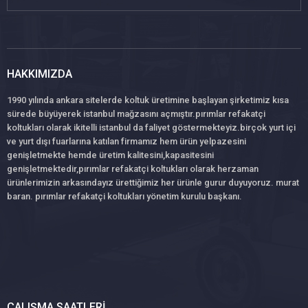
HAKKIMIZDA
1990 yılında ankara sitelerde koltuk üretimine başlayan şirketimiz kısa
sürede büyüyerek istanbul mağzasını açmıştır.pırımlar refakatçi
koltukları olarak ikitelli istanbul da faliyet göstermekteyiz.birçok yurt içi
ve yurt dışı fuarlarına katılan firmamız hem ürün yelpazesini
genişletmekte hemde üretim kalitesini,kapasitesini
genişletmektedir,pırımlar refakatçi koltukları olarak herzaman
ürünlerimizin arkasındayız ürettiğimiz her ürünle gurur duyuyoruz. murat
baran. pırımlar refakatçi koltukları yönetim kurulu başkanı.
ÇALIŞMA SAATLERI