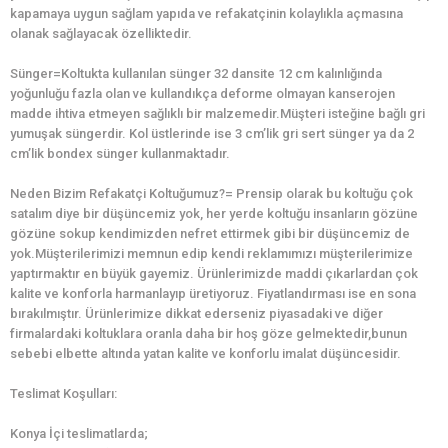
kapamaya uygun sağlam yapıda ve refakatçinin kolaylıkla açmasına
olanak sağlayacak özelliktedir.
Sünger=Koltukta kullanılan sünger 32 dansite 12 cm kalınlığında
yoğunluğu fazla olan ve kullandıkça deforme olmayan kanserojen
madde ihtiva etmeyen sağlıklı bir malzemedir.Müşteri isteğine bağlı gri
yumuşak süngerdir. Kol üstlerinde ise 3 cm’lik gri sert sünger ya da 2
cm’lik bondex sünger kullanmaktadır.
Neden Bizim Refakatçi Koltuğumuz?= Prensip olarak bu koltuğu çok
satalım diye bir düşüncemiz yok, her yerde koltuğu insanların gözüne
gözüne sokup kendimizden nefret ettirmek gibi bir düşüncemiz de
yok.Müşterilerimizi memnun edip kendi reklamımızı müşterilerimize
yaptırmaktır en büyük gayemiz. Ürünlerimizde maddi çıkarlardan çok
kalite ve konforla harmanlayıp üretiyoruz. Fiyatlandırması ise en sona
bırakılmıştır. Ürünlerimize dikkat ederseniz piyasadaki ve diğer
firmalardaki koltuklara oranla daha bir hoş göze gelmektedir,bunun
sebebi elbette altında yatan kalite ve konforlu imalat düşüncesidir.
Teslimat Koşulları:
Konya İçi teslimatlarda;