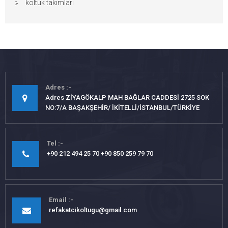
koltuk takımları
Adres
Adres ZİYAGÖKALP MAH BAĞLAR CADDESİ 2725 SOK
NO:7/A BAŞAKŞEHİR/ İKİTELLİ/İSTANBUL/TÜRKİYE
Tel
+90 212 494 25 70 +90 850 259 79 70
Email
refakatcikoltugu@gmail.com