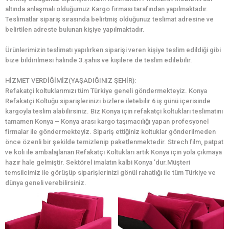
altında anlaşmalı olduğumuz Kargo firması tarafından yapılmaktadır.
Teslimatlar sipariş sırasında belirtmiş olduğunuz teslimat adresine ve
belirtilen adreste bulunan kişiye yapılmaktadır.
Ürünlerimizin teslimatı yapılırken siparişi veren kişiye teslim edildiği gibi
bize bildirilmesi halinde 3.şahıs ve kişilere de teslim edilebilir.
HİZMET VERDİĞİMİZ(YAŞADIĞINIZ ŞEHİR):
Refakatçi koltuklarımızı tüm Türkiye geneli göndermekteyiz. Konya
Refakatçi Koltuğu siparişlerinizi bizlere iletebilir 6 iş günü içerisinde
kargoyla teslim alabilirsiniz. Biz Konya için refakatçi koltukları teslimatını
tamamen Konya – Konya arası kargo taşımacılığı yapan profesyonel
firmalar ile göndermekteyiz. Sipariş ettiğiniz koltuklar gönderilmeden
önce özenli bir şekilde temizlenip paketlenmektedir. Strech film, patpat
ve koli ile ambalajlanan Refakatçi Koltukları artık Konya için yola çıkmaya
hazır hale gelmiştir. Sektörel imalatın kalbi Konya ’dur.Müşteri
temsilcimiz ile görüşüp siparişlerinizi gönül rahatlığı ile tüm Türkiye ve
dünya geneli verebilirsiniz.