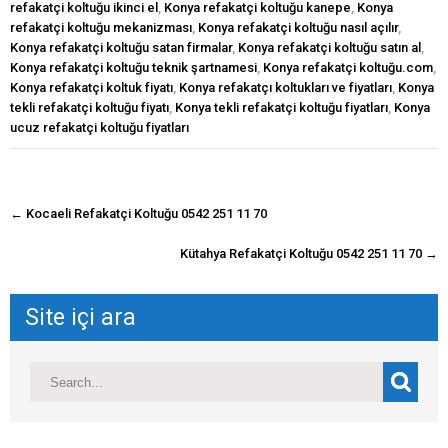
refakatçi koltuğu ikinci el
,
Konya refakatçi koltuğu kanepe
,
Konya
refakatçi koltuğu mekanizması
,
Konya refakatçi koltuğu nasıl açılır
,
Konya refakatçi koltuğu satan firmalar
,
Konya refakatçi koltuğu satın al
,
Konya refakatçi koltuğu teknik şartnamesi
,
Konya refakatçi koltuğu.com
,
Konya refakatçi koltuk fiyatı
,
Konya refakatçı koltukları ve fiyatları
,
Konya
tekli refakatçi koltuğu fiyatı
,
Konya tekli refakatçi koltuğu fiyatları
,
Konya
ucuz refakatçi koltuğu fiyatları
navigasyon
←
Kocaeli Refakatçi Koltuğu 0542 251 11 70
gönderisi
Kütahya Refakatçi Koltuğu 0542 251 11 70
→
Site içi ara