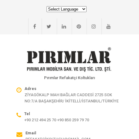
Pırımlar Refakatçi Koltukları
Adres
ZİYAGÖKALP MAH BAĞLAR CADDESİ 2725 SOK
NO:7/A BAŞAKŞEHİR/ İKİTELLİ/İSTANBUL/TÜRKİYE
Tel
+90 212 494 25 70 +90 850 259 79 70
Email