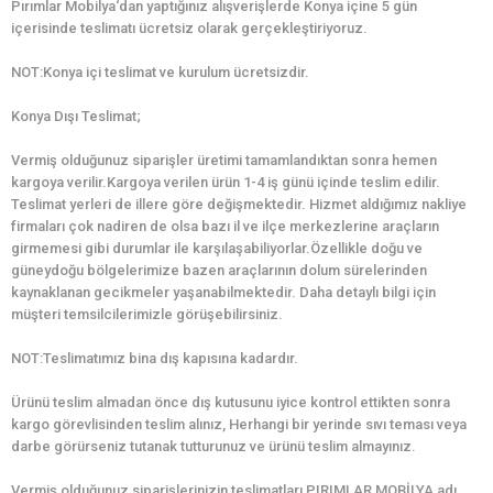
Pırımlar Mobilya‘dan yaptığınız alışverişlerde Konya içine 5 gün
içerisinde teslimatı ücretsiz olarak gerçekleştiriyoruz.
NOT:Konya içi teslimat ve kurulum ücretsizdir.
Konya Dışı Teslimat;
Vermiş olduğunuz siparişler üretimi tamamlandıktan sonra hemen
kargoya verilir.Kargoya verilen ürün 1-4 iş günü içinde teslim edilir.
Teslimat yerleri de illere göre değişmektedir. Hizmet aldığımız nakliye
firmaları çok nadiren de olsa bazı il ve ilçe merkezlerine araçların
girmemesi gibi durumlar ile karşılaşabiliyorlar.Özellikle doğu ve
güneydoğu bölgelerimize bazen araçlarının dolum sürelerinden
kaynaklanan gecikmeler yaşanabilmektedir. Daha detaylı bilgi için
müşteri temsilcilerimizle görüşebilirsiniz.
NOT:Teslimatımız bina dış kapısına kadardır.
Ürünü teslim almadan önce dış kutusunu iyice kontrol ettikten sonra
kargo görevlisinden teslim alınız, Herhangi bir yerinde sıvı teması veya
darbe görürseniz tutanak tutturunuz ve ürünü teslim almayınız.
Vermiş olduğunuz siparişlerinizin teslimatları PIRIMLAR MOBİLYA adı