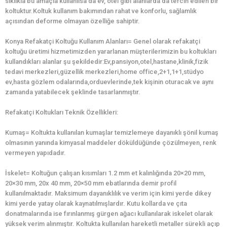
sıklıkla bu amaçla kullanılsa da ev, otel gibi alanlarda da tercih edilen bir
koltuktur.Koltuk kullanım bakımından rahat ve konforlu, sağlamlık
açısından deforme olmayan özelliğe sahiptir.
Konya Refakatçi Koltuğu Kullanım Alanları= Genel olarak refakatçi
koltuğu üretimi hizmetimizden yararlanan müşterilerimizin bu koltukları
kullandıkları alanlar şu şekildedir:Ev,pansiyon,otel,hastane,klinik,fizik
tedavi merkezleri,güzellik merkezleri,home office,2+1,1+1,stüdyo
ev,hasta gözlem odalarında,orduevlerinde,tek kişinin oturacak ve aynı
zamanda yatabilecek şeklinde tasarlanmıştır.
Refakatçi Koltukları Teknik Özellikleri:
Kumaş= Koltukta kullanılan kumaşlar temizlemeye dayanıklı şönil kumaş
olmasının yanında kimyasal maddeler döküldüğünde çözülmeyen, renk
vermeyen yapıdadır.
İskelet= Koltuğun çalışan kısımları 1.2 mm et kalınlığında 20×20 mm,
20×30 mm, 20x 40 mm, 20×50 mm ebatlarında demir profil
kullanılmaktadır. Maksimum dayanıklılık ve verim için kimi yerde dikey
kimi yerde yatay olarak kaynatılmışlardır. Kutu kollarda ve çıta
donatmalarında ise fırınlanmış gürgen ağacı kullanılarak iskelet olarak
yüksek verim alınmıştır. Koltukta kullanılan hareketli metaller sürekli açıp