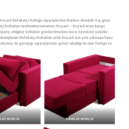
arlı Refakatçi Koltuğu siparişlerinizi bizlere iletebilir 6 iş günü
atçi koltukları teslimatını tamamen Koçarlı – Koçarlı arası kargo
ipariş ettiğiniz koltuklar gönderilmeden önce özenli bir şekilde
balajlanan Refakatçi Koltukları artık Koçarlı için yola çıkmaya hazır
silcimiz ile görüşüp siparişlerinizi gönül rahatlığı ile tüm Türkiye ve
MLAR MOBİLYA
PIRIMLAR MOBİLYA