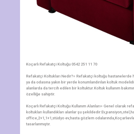
Koçarlı Refakatçi Koltuğu 0542 251 11 70
Refakatçi Koltukları Nedir?= Refakatçi koltuğu hastanelerde ha
ya da odasına yakın bir yerde konumlandırılan koltuk modelidir.
alanlarda da tercih edilen bir koltuktur.Koltuk kullanım bakı
özelliğe sahiptir.
Koçarlı Refakatçi Koltuğu Kullanım Alanları= Genel olarak ref
koltukları kullandıkları alanlar şu şekildedir:Ev,pansiyon,otel
office,2+1,1+1,stüdyo ev,hasta gözlem odalarında,Koçarlıevle
tasarlanmıştır.