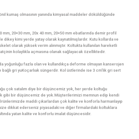
şönil kumaş olmasının yanında kimyasal maddeler döküldüğünde
0×20 mm, 20×30 mm, 20x 40 mm, 20×50 mm ebatlarında demir profil
e dikey kimi yerde yatay olarak kaynatılmışlardır. Kutu kollarda ve
kelet olarak yüksek verim alınmıştır. Koltukta kullanılan hareketli
tçinin kolaylıkla açmasına olanak sağlayacak özelliktedir.
ında yoğunluğu fazla olan ve kullandıkça deforme olmayan kanserojen
ağlı gri yuKoçarlıak süngerdir. Kol üstlerinde ise 3 cm’lik gri sert
ğu çok satalım diye bir düşüncemiz yok, her yerde koltuğu
k gibi bir düşüncemiz de yok.Müşterilerimizi memnun edip kendi
Ürünlerimizde maddi çıkarlardan çok kalite ve konforla harmanlayıp
imize dikkat ederseniz piyasadaki ve diğer firmalardaki koltuklara
ında yatan kalite ve konforlu imalat düşüncesidir.