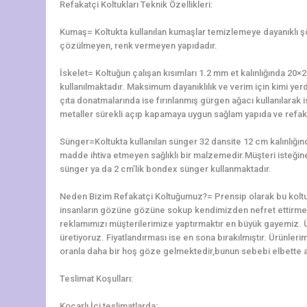
Refakatçi Koltukları Teknik Özellikleri:
Kumaş= Koltukta kullanılan kumaşlar temizlemeye dayanıklı 
çözülmeyen, renk vermeyen yapıdadır.
İskelet= Koltuğun çalışan kısımları 1.2 mm et kalınlığında 2
kullanılmaktadır. Maksimum dayanıklılık ve verim için kimi yerd
çıta donatmalarında ise fırınlanmış gürgen ağacı kullanılarak is
metaller sürekli açıp kapamaya uygun sağlam yapıda ve refaka
Sünger=Koltukta kullanılan sünger 32 dansite 12 cm kalınlığ
madde ihtiva etmeyen sağlıklı bir malzemedir.Müşteri isteğine b
sünger ya da 2 cm’lik bondex sünger kullanmaktadır.
Neden Bizim Refakatçi Koltuğumuz?= Prensip olarak bu koltu
insanların gözüne gözüne sokup kendimizden nefret ettirme
reklamımızı müşterilerimize yaptırmaktır en büyük gayemiz. 
üretiyoruz. Fiyatlandırması ise en sona bırakılmıştır. Ürünler
oranla daha bir hoş göze gelmektedir,bunun sebebi elbette alt
Teslimat Koşulları:
Koçarlı İçi teslimatlarda;