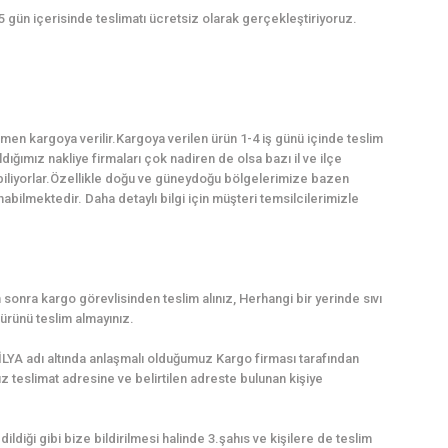
 5 gün içerisinde teslimatı ücretsiz olarak gerçekleştiriyoruz.
en kargoya verilir.Kargoya verilen ürün 1-4 iş günü içinde teslim
dığımız nakliye firmaları çok nadiren de olsa bazı il ve ilçe
abiliyorlar.Özellikle doğu ve güneydoğu bölgelerimize bazen
ilmektedir. Daha detaylı bilgi için müşteri temsilcilerimizle
sonra kargo görevlisinden teslim alınız, Herhangi bir yerinde sıvı
ürünü teslim almayınız.
LYA adı altında anlaşmalı olduğumuz Kargo firması tarafından
uz teslimat adresine ve belirtilen adreste bulunan kişiye
dildiği gibi bize bildirilmesi halinde 3.şahıs ve kişilere de teslim