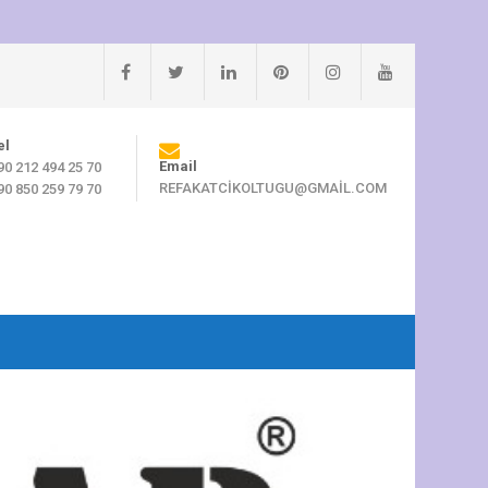
el
Email
90 212 494 25 70
REFAKATCIKOLTUGU@GMAIL.COM
90 850 259 79 70