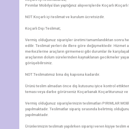
Pırımlar Mobilya‘dan yaptığınız alışverişlerde Koçarlı iKoçarlı
NOT:Koçarlı içi teslimat ve kurulum ücretsizdir.
Koçarlı Dışı Teslimat;
Vermiş olduğunuz siparişler üretimi tamamlandıktan sonra hem
edilir. Teslimat yerleri de illere göre değişmektedir. Hizmet al
merkezlerine araçların girmemesi gibi durumlar ile karşılaş
araçlarının dolum sürelerinden kaynaklanan gecikmeler yaşanab
görüşebilirsiniz.
NOT:Teslimatımız bina dış kapısına kadardır.
Ürünü teslim almadan önce dış kutusunu iyice kontrol ettikten 
teması veya darbe görürseniz Koçarlıanak Koçarlıturunuz ve 
Vermiş olduğunuz siparişlerinizin teslimatları PIRIMLAR MOBİ
yapılmaktadır. Teslimatlar sipariş sırasında belirtmiş olduğun
yapılmaktadır.
Ürünlerimizin teslimatı yapılırken siparişi veren kişiye teslim e